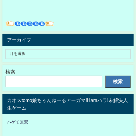
アーカイブ
検索
検索
カオスtomo娘ちゃんねーるアーガマ!Haraハラ!未解決人
生ゲーム
ハゲて無双