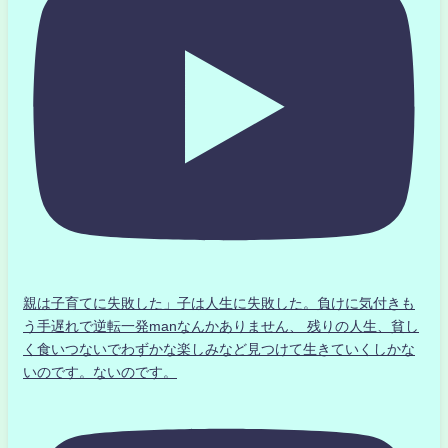
親は子育てに失敗した」子は人生に失敗した。負けに気付きも
う手遅れで逆転一発manなんかありません、 残りの人生、貧し
く食いつないでわずかな楽しみなど見つけて生きていくしかな
いのです。ないのです。