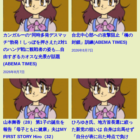
カンガルーの“同時多発デスマッ
台北中心部への攻撃阻止「橋の
チ”勃発！しっぽを押さえた2対1
封鎖」訓練(ABEMA TIMES)
のハンデ戦に観戦者の姿も…自
2026年8月7日
由すぎるカオスな光景が話題
(ABEMA TIMES)
2026年8月7日
山本舞香（28） 第1子の誕生を
ひろゆき氏、地方首長選に絞っ
報告「母子ともに健康」夫はMY
た新党の狙いは 自身は出馬せず
FIRST STORY Hiro（32）
「自分が表に出た時点で負け