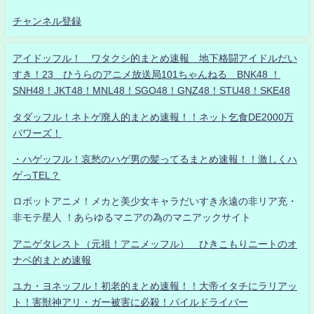
チャンネル登録
アイドッフル！ ワタクシ的まとめ速報 地下格闘アイドルだい
すき！23 ひうらのアニメ放送局101ちゃんねる BNK48 ！
SNH48！JKT48！MNL48！SGO48！GNZ48！STU48！SKE48
タダッフル！ネトゲ廃人的まとめ速報！！ネット乞食DE2000万
パワーズ！
・ハゲッフル！哀愁のハゲ男の髪ってるまとめ速報！！激しくハ
ゲっTEL？
ロボットアニメ！メカと美少女キャラだいすき永遠の非リア充・
非モテ星人 ！あらゆるマニアの為のマニアックサイト
アニゲタレスト（元祖！アニメッフル） ひきこもりニートのオ
ナベ的まとめ速報
ユカ・ヨネッフル！初老的まとめ速報！！大帝イタチにラリアッ
ト！害獣神アリ・ガー被害に必殺！パイルドライバー