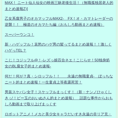
MAX！ ニート仙人仙女の映画三昧老後生活！（無職孤独居老人的
まとめ速報Z)]
乙女系腐男子のオカマッフルMAX2- FX！オ・カマトレーダーの
逆襲！！ 極道のオカマたち編（おもしろ動画まとめ速報）
スーパーウンコ！
新・ハゲッフル！哀愁のハゲ男の髪ってるまとめ速報！！激しく
ハゲっTEL？
こじ！コジッフル@！-レズっ娘百合ネエ！こじらせ！50独身処
女のBL腐女子的まとめ速報-
何だ！何が？真・シロッフル！！ 永遠の無職童貞- ぼっちな
ニート的まとめ速報！一生童貞上等夜露死苦！
男装スケバン女子！スケッフルまっくす！（新・ナンノひゃくし
きっ!！ビー玉のおいぬさん的まとめ速報） 話題な事件からおも
しろ動画まで取り上げまっくす
ロボットアニメ！メカと美少女キャラだいすき永遠の非リア充・