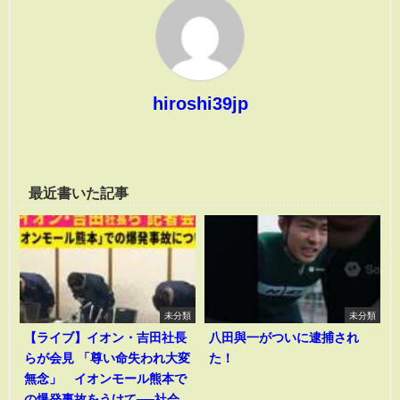
hiroshi39jp
最近書いた記事
未分類
未分類
【ライブ】イオン・吉田社長
八田與一がついに逮捕され
らが会見 「尊い命失われ大変
た！
無念」 イオンモール熊本で
の爆発事故をうけて──社会