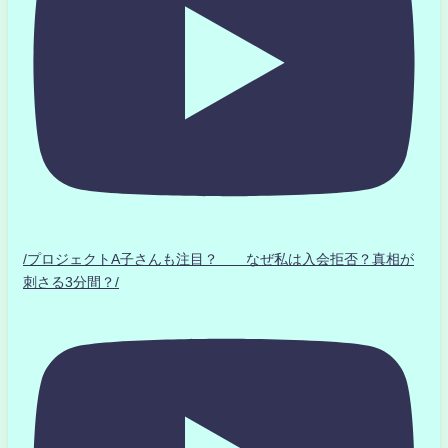
/プロジェクトA子さんも注目？ なぜ私は入会拒否？真相が
刺さる3分間？/