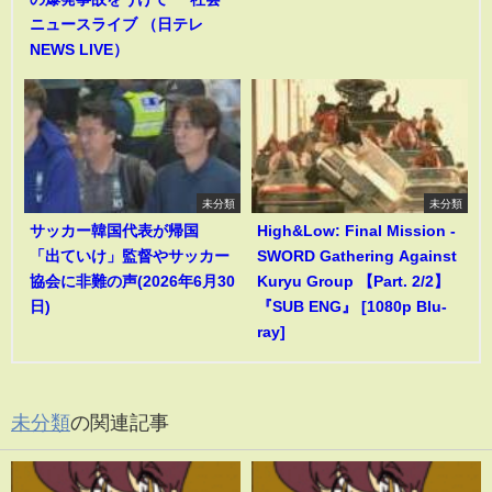
ニュースライブ （日テレ
NEWS LIVE）
未分類
未分類
サッカー韓国代表が帰国
High&Low: Final Mission -
「出ていけ」監督やサッカー
SWORD Gathering Against
協会に非難の声(2026年6月30
Kuryu Group 【Part. 2/2】
日)
『SUB ENG』 [1080p Blu-
ray]
未分類
の関連記事