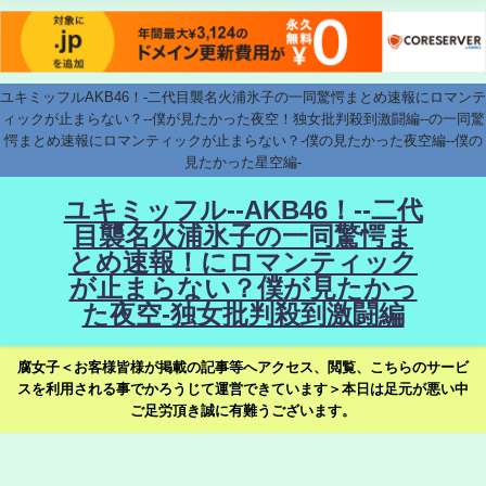
ユキミッフルAKB46！-二代目襲名火浦氷子の一同驚愕まとめ速報にロマンテ
ィックが止まらない？--僕が見たかった夜空！独女批判殺到激闘編--の一同驚
愕まとめ速報にロマンティックが止まらない？-僕の見たかった夜空編--僕の
見たかった星空編-
ユキミッフル--AKB46！--二代
目襲名火浦氷子の一同驚愕ま
とめ速報！にロマンティック
が止まらない？僕が見たかっ
た夜空-独女批判殺到激闘編
腐女子＜お客様皆様が掲載の記事等へアクセス、閲覧、こちらのサービ
スを利用される事でかろうじて運営できています＞本日は足元が悪い中
ご足労頂き誠に有難うございます。