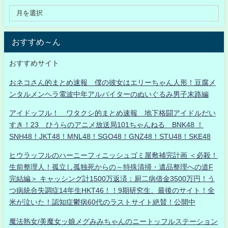
おすすめ～ん
おすすめサイト
おネコさん的まとめ速報 僕の彼女はエリーちゃん人形！豆腐メ
ンタルメンヘラ電波中年アルバイターのぬいぐるみ男子末路編
アイドッフル！ ワタクシ的まとめ速報 地下格闘アイドルだい
すき！23 ひうらのアニメ放送局101ちゃんねる BNK48 ！
SNH48！JKT48！MNL48！SGO48！GNZ48！STU48！SKE48
ヒウラッフルのハーニーフィニッシュゴミ屋敷補完計画 ＜必殺！
生前整理人！孤立し孤独死からの～特殊清掃・遺品整理への道F
完結編＞ キャッシング計1500万返済：厨二病借金3500万円！う
つ病統合失調症14年生HKT46！！9期研究生、最後のサイト！全
米が泣いた！認知症鬱病60代のラストサイト絶賛！公開中
魔法熟女/美魔女ッ娘メグみみちゃんのニートッフルステーション