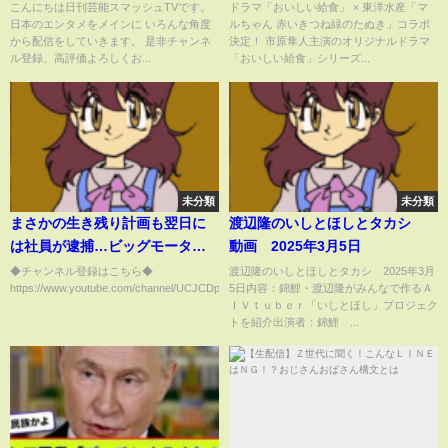
裕“再出発”の真相とは？
こんにちは日刊芸能スマッシュTVです。
ドラマ「おいしい給食」 × 東洋水産「マ
日本のエンタメをメインに いろんな角度
ルちゃん 赤いきつね緑のたぬき」コラボ
から配信をしていきます。 是非チャンネ
決定！ 市原隼人主演のオリジナルドラマ
ル登録、高評価よろしくお...
「おいしい給食」シリーズ...
未分類
未分類
まさかの生き残り計画も翌日に
渡辺隆のいしとほしとタカシ
は社員が逮捕…ビッグモーター
動画 2025年3月5日
の”存続かけた本気の戦い”が速
◆チャンネル登録はこちら◆
渡辺隆のいしとほしとタカシ 2025年3月
https://www.youtube.com/channel/UCJCDpN3lo1gd0o6LUuD7_Ew...
5日内容：錦鯉・渡辺隆がみんなで作るＡ
攻で終焉する理由
ＩＶｔｕｂｅｒ「いしとほし」プロジェク
トを紹介出演者：錦鯉 ...