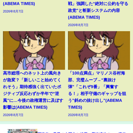
(ABEMA TIMES)
戦」強調した“絶対に公約を守る
政党”と斬新システムの内容
2026年8月7日
(ABEMA TIMES)
2026年8月7日
高市総理へのネット上の風向き
「100点満点」マリノス谷村海
が急変？「新しいこと始めてく
那、完璧ムーブ→“裏抜け
れそう」期待感強く出ていたポ
弾”「これぞ9番」「興奮す
ジティブ反応わずか半年で“逆
る！」相手守備のギャップを狙
風”に…今後の政権運営に及ぼす
う”斜めの抜け出し”(ABEMA
影響は(ABEMA TIMES)
TIMES)
2026年8月7日
2026年8月7日