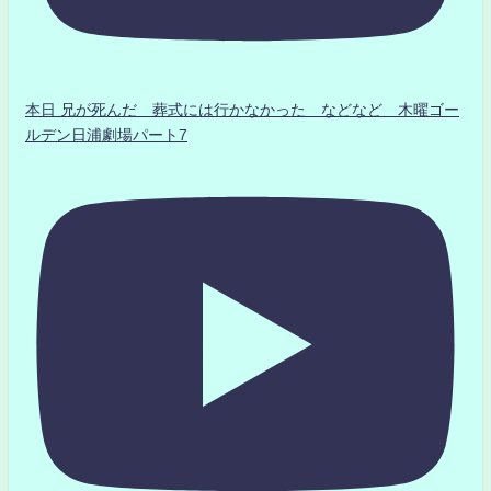
本日 兄が死んだ 葬式には行かなかった などなど 木曜ゴー
ルデン日浦劇場パート7