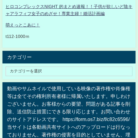
ヒロコンプレックスNIGHT 的まとめ速報！！子供が欲しいど陰キ
ャアラフィフ女子のめざせ！専業主婦！婚活計画編
萌えっとこあに！
t112-1000ｍ
カテゴリー
動画やサムネイルで使用している映像の著作権や肖像権
等は全てその権利所有者様に帰属いたします。申しわけ
ございません。お客様からの要望、問題がある記事を削
除、送信防止措置にできる限り応じます。お問い合わせ
のサイトアドレスです。 https://form.os7.biz/f/c82c6596/
当サイトは各動画共有サイトへのアップロードは行なっ
ておりません、著作権の侵害を目的としていません、埋