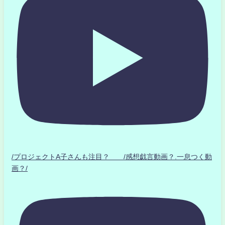
/プロジェクトA子さんも注目？ /感想戯言動画？.一息つく動
画？/