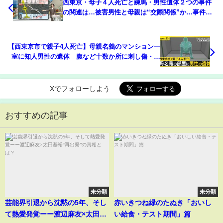
西東京・母子４人死亡と練馬・男性遺体２つの事件
の関連は…被害男性と母親は“交際関係”か…事件直
前に「練馬で待ち合わせ」夫にLINEも
【西東京市で親子4人死亡】母親名義のマンション一
室に知人男性の遺体 腹など十数か所に刺し傷・切
り傷 “無理心中”疑いの事件との関連捜査
【news23】｜TBS NEWS DIG
Xでフォローしよう
おすすめの記事
未分類
未分類
芸能界引退から沈黙の5年、そし
赤いきつね緑のたぬき「おいし
て熱愛発覚ーー渡辺麻友×太田基
い給食・テスト期間」篇