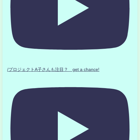
/プロジェクトA子さんも注目？ get a chance!