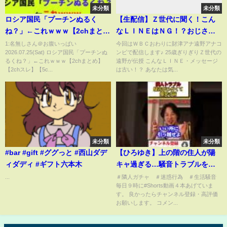
未分類
未分類
ロシア国民「プーチンぬるく
【生配信】Ｚ世代に聞く！こん
ね？」←これｗｗｗ【2chまと
なＬＩＮＥはＮＧ！？おじさん
め】【2chスレ】【5chスレ】
おばさん構文とは
1:名無しさん＠お腹いっぱい
今回はＷＢＣおわりに財津アナ遠野アナコ
2026.07.25(Sat) ロシア国民「プーチンぬ
ンビで配信します♪ 25歳ぎりぎりＺ世代の
るくね？」←これｗｗｗ【2chまとめ】
遠野が伝授 こんなＬＩＮＥ・メッセージ
【2chスレ】【5c...
は古い！？ あなたは気...
未分類
未分類
#bar #gift #ググっと #西山ダデ
【ひろゆき】上の階の住人が陽
ィダディ #ギフト六本木
キャ過ぎる…騒音トラブルを管
理会社に訴えても対応して貰え
...
＃隣人ガチャ ＃迷惑行為 ＃生活騒音
毎日９時に#Shorts動画４本あげていま
ず怒りが爆発#Shorts
す。 良かったらチャンネル登録・高評価
お願いします。 コメン...