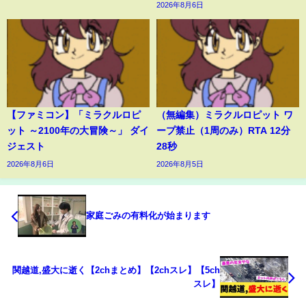
2026年8月6日
【ファミコン】「ミラクルロピ
（無編集）ミラクルロピット ワ
ット ～2100年の大冒険～」 ダイ
ープ禁止（1周のみ）RTA 12分
ジェスト
28秒
2026年8月6日
2026年8月5日
家庭ごみの有料化が始まります
関越道,盛大に逝く【2chまとめ】【2chスレ】【5ch
スレ】