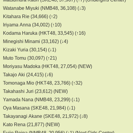
Watanabe Miyuki (NMB48, 36,108) (↓3)
Kitahara Rie (34,666) (↑2)
Iriyama Anna (34,002) (↑10)
Kodama Haruka (HKT48, 33,545) (↑16)
Minegishi Minami (33,162) (↓4)
Kizaki Yuria (30,154) (↓1)
Muto Tomu (30,097) (↑21)
Moriyasu Madoka (HKT48, 27,054) (NEW)
Takajo Aki (24,415) (↓6)
Tomonaga Mio (HKT48, 23,766) (↑32)
Takahashi Juri (23,612) (NEW)
Yamada Nana (NMB48, 23,299) (↓1)
Oya Masana (SKE48, 21,984) (↓1)
Takayanagi Akane (SKE48, 21,972) (↓8)
Kato Rena (21,877) (NEW)
Fujie Reina (NMB48, 20,956) (↓1) (Next Girls Center)