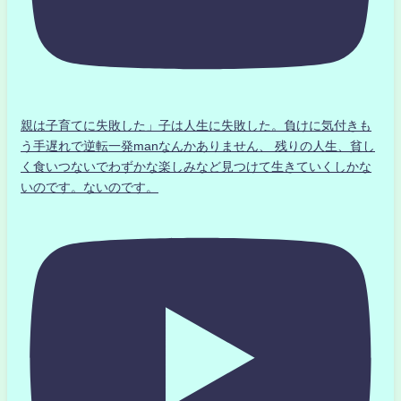
親は子育てに失敗した」子は人生に失敗した。負けに気付きも
う手遅れで逆転一発manなんかありません、 残りの人生、貧し
く食いつないでわずかな楽しみなど見つけて生きていくしかな
いのです。ないのです。