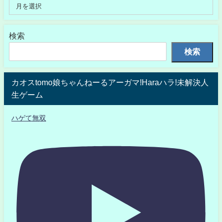
検索
検索
カオスtomo娘ちゃんねーるアーガマ!Haraハラ!未解決人
生ゲーム
ハゲて無双