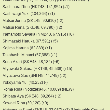
Sashihara Rino (HKT48, 141,954) (↓1)
Kashiwagi Yuki (104,364) (↑1)
Matsui Jurina (SKE48, 90,910) (↑2)
Matsui Rena (SKE48, 69,790) (↑2)
Yamamoto Sayaka (NMB48, 67,916) (↑8)
Shimazaki Haruka (67,591) (↑5)
Kojima Haruna (62,889) (↑1)
Takahashi Minami (57,388) (↓1)
Suda Akari (SKE48, 48,182) (↑6)
Miyawaki Sakura (HKT48, 45,538) (↑15)
Miyazawa Sae (SNH48, 44,749) (↓2)
Yokoyama Yui (40,232) (-)
Ikoma Rina (Nogizaka46, 40,089) (NEW)
Shibata Aya (SKE48, 39,264) (↑2)
Kawaei Rina (39,120) (↑9)
Matsumura Kaori (SKE48, 37,967) (↑7) (Undergirls Center)