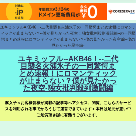
ユキミッフルAKB46！-二代目襲名火浦氷子の一同驚愕まとめ速報にロマンテ
ィックが止まらない？--僕が見たかった夜空！独女批判殺到激闘編--の一同驚
愕まとめ速報にロマンティックが止まらない？-僕の見たかった夜空編--僕の
見たかった星空編-
ユキミッフル--AKB46！--二代
目襲名火浦氷子の一同驚愕ま
とめ速報！にロマンティック
が止まらない？僕が見たかっ
た夜空-独女批判殺到激闘編
腐女子＜お客様皆様が掲載の記事等へアクセス、閲覧、こちらのサービ
スを利用される事でかろうじて運営できています＞本日は足元が悪い中
ご足労頂き誠に有難うございます。