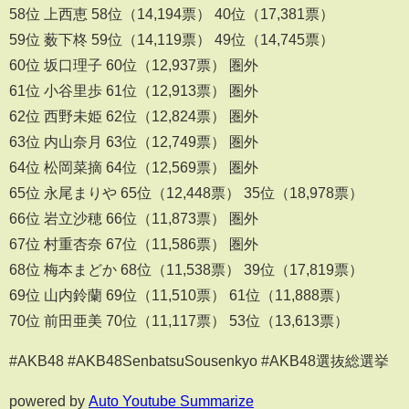
58位 上西恵 58位（14,194票） 40位（17,381票）
59位 薮下柊 59位（14,119票） 49位（14,745票）
60位 坂口理子 60位（12,937票） 圏外
61位 小谷里歩 61位（12,913票） 圏外
62位 西野未姫 62位（12,824票） 圏外
63位 内山奈月 63位（12,749票） 圏外
64位 松岡菜摘 64位（12,569票） 圏外
65位 永尾まりや 65位（12,448票） 35位（18,978票）
66位 岩立沙穂 66位（11,873票） 圏外
67位 村重杏奈 67位（11,586票） 圏外
68位 梅本まどか 68位（11,538票） 39位（17,819票）
69位 山内鈴蘭 69位（11,510票） 61位（11,888票）
70位 前田亜美 70位（11,117票） 53位（13,613票）
#AKB48 #AKB48SenbatsuSousenkyo #AKB48選抜総選挙
powered by
Auto Youtube Summarize