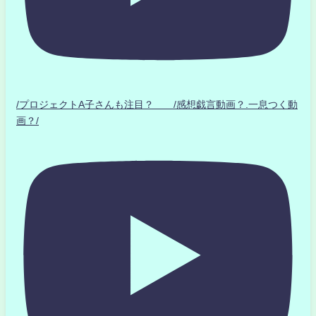
/プロジェクトA子さんも注目？ /感想戯言動画？.一息つく動
画？/