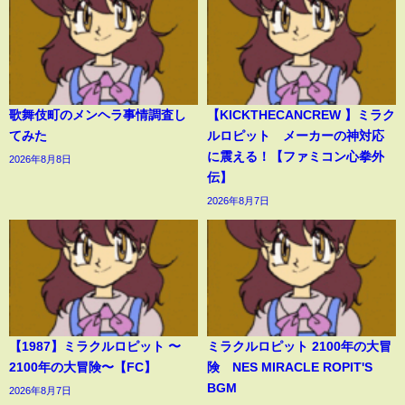
歌舞伎町のメンヘラ事情調査し
【KICKTHECANCREW 】ミラク
てみた
ルロピット メーカーの神対応
に震える！【ファミコン心拳外
2026年8月8日
伝】
2026年8月7日
【1987】ミラクルロピット 〜
ミラクルロピット 2100年の大冒
2100年の大冒険〜【FC】
険 NES MIRACLE ROPIT'S
BGM
2026年8月7日