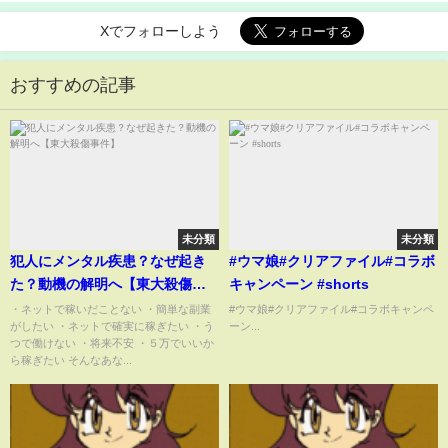
Xでフォローしよう
おすすめの記事
未分類
未分類
犯人にメンタル疾患？なぜ起き
#ウマ娘#クリアファイル#コラボ
た？動機の解明へ【東大殺傷事
キャンペーン #shorts
件】
・ネットで稼いだことない ・簡単な副業
#ウマ娘#クリアファイル#コラボキャンペ
がしたい ・ネットで確実に稼ぎたい ・う
ーン...
つで働けない ・将来不安 ・５万でいいか
ら稼ぎたい そんなあな...