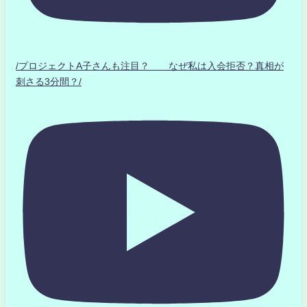
/プロジェクトA子さんも注目？ なぜ私は入会拒否？真相が
刺さる3分間？/