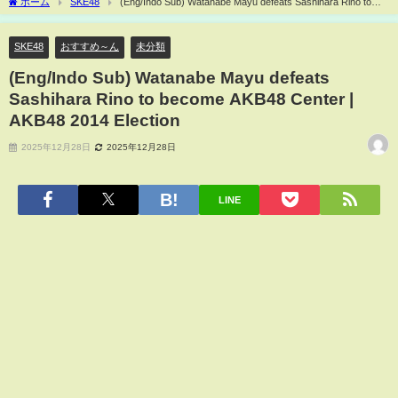
ホーム
SKE48
(Eng/Indo Sub) Watanabe Mayu defeats Sashihara Rino to
become AKB48 Center | AKB48 2014 Election
SKE48
おすすめ～ん
未分類
(Eng/Indo Sub) Watanabe Mayu defeats
Sashihara Rino to become AKB48 Center |
AKB48 2014 Election
2025年12月28日
2025年12月28日
LINE