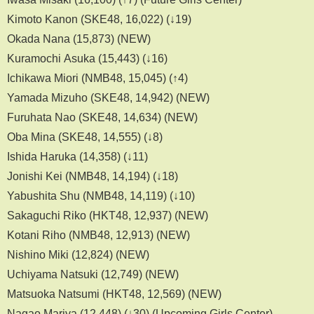
Kimoto Kanon (SKE48, 16,022) (↓19)
Okada Nana (15,873) (NEW)
Kuramochi Asuka (15,443) (↓16)
Ichikawa Miori (NMB48, 15,045) (↑4)
Yamada Mizuho (SKE48, 14,942) (NEW)
Furuhata Nao (SKE48, 14,634) (NEW)
Oba Mina (SKE48, 14,555) (↓8)
Ishida Haruka (14,358) (↓11)
Jonishi Kei (NMB48, 14,194) (↓18)
Yabushita Shu (NMB48, 14,119) (↓10)
Sakaguchi Riko (HKT48, 12,937) (NEW)
Kotani Riho (NMB48, 12,913) (NEW)
Nishino Miki (12,824) (NEW)
Uchiyama Natsuki (12,749) (NEW)
Matsuoka Natsumi (HKT48, 12,569) (NEW)
Nagao Mariya (12,448) (↓30) (Upcoming Girls Center)