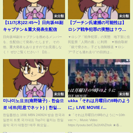
未分類
未分類
【11/7(木)22:45〜】日向坂46副
【プーチン氏逮捕の可能性は】
キャプテン＆重大発表生配信
ロシア戦争犯罪の実態は？ウク
ライナの子ども連れ去り“黒幕女
日向坂46副キャプテンを務めるメンバー
▼ロシア「戦争犯罪」の実態 地下室に住
を、生配信にて発表いたします。 その
民監禁「人間の盾」に利用 ▼独自取材
性”の素顔…日本のウクライナ避
他、重大発表もありますのでお見逃しな
「銃で脅され」子ども強制移送 ▼ロシ
難民“心の傷”【深層ＮＥＷＳ】
く！ ぜひご覧ください！ 【出...
ア“子ども連れ去り”の目的は...
未分類
未分類
미나미노요코(南野陽子) - 한숨으
ukka「それは月曜日の9時のよう
로 네트(吐息でネット)｜한일톱
に」LIVE MOVIE /
텐쇼 18회
2025.1.12「ukka music and
한일톱텐쇼 18회 MBN 240924 방송 한국과
★「それは月曜日の9時のように〜10th
일본의 트롯 국가대표 Top7이 펼치는 한일
ver.〜」Music Video
sound awards」＠豊洲PIT
음악 국가 대항전! 매주 화요일...
https://youtu.be/C3u1hXhZhsk ★各...