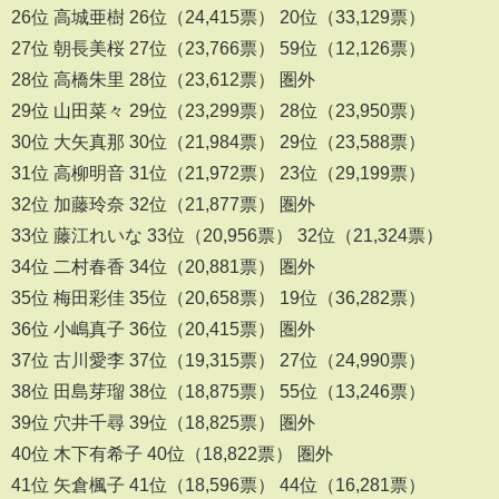
26位 高城亜樹 26位（24,415票） 20位（33,129票）
27位 朝長美桜 27位（23,766票） 59位（12,126票）
28位 高橋朱里 28位（23,612票） 圏外
29位 山田菜々 29位（23,299票） 28位（23,950票）
30位 大矢真那 30位（21,984票） 29位（23,588票）
31位 高柳明音 31位（21,972票） 23位（29,199票）
32位 加藤玲奈 32位（21,877票） 圏外
33位 藤江れいな 33位（20,956票） 32位（21,324票）
34位 二村春香 34位（20,881票） 圏外
35位 梅田彩佳 35位（20,658票） 19位（36,282票）
36位 小嶋真子 36位（20,415票） 圏外
37位 古川愛李 37位（19,315票） 27位（24,990票）
38位 田島芽瑠 38位（18,875票） 55位（13,246票）
39位 穴井千尋 39位（18,825票） 圏外
40位 木下有希子 40位（18,822票） 圏外
41位 矢倉楓子 41位（18,596票） 44位（16,281票）