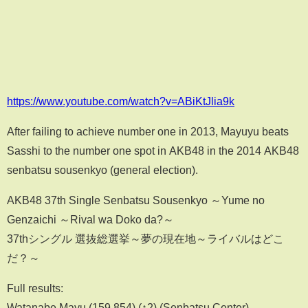
https://www.youtube.com/watch?v=ABiKtJlia9k
After failing to achieve number one in 2013, Mayuyu beats
Sasshi to the number one spot in AKB48 in the 2014 AKB48
senbatsu sousenkyo (general election).
AKB48 37th Single Senbatsu Sousenkyo ～Yume no
Genzaichi ～Rival wa Doko da?～
37thシングル 選抜総選挙～夢の現在地～ライバルはどこ
だ？～
Full results:
Watanabe Mayu (159,854) (↑2) (Senbatsu Center)