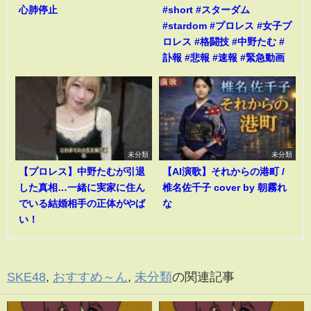
心肺停止
#short #スターダム
#stardom #プロレス #女子プ
ロレス #格闘技 #中野たむ #
訃報 #悲報 #速報 #緊急動画
未分類
未分類
【プロレス】中野たむが引退
【AI演歌】それからの港町 /
した真相…一緒に実家に住ん
椎名佐千子 cover by 朝霧れ
でいる結婚相手の正体がやば
な
い！
SKE48
,
おすすめ～ん
,
未分類
の関連記事