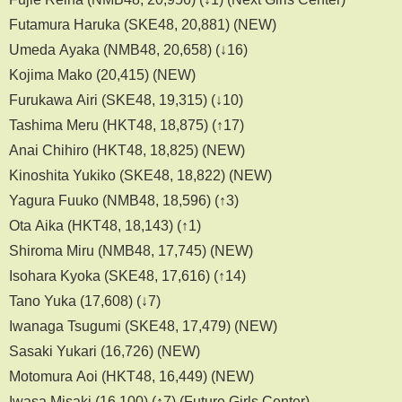
Futamura Haruka (SKE48, 20,881) (NEW)
Umeda Ayaka (NMB48, 20,658) (↓16)
Kojima Mako (20,415) (NEW)
Furukawa Airi (SKE48, 19,315) (↓10)
Tashima Meru (HKT48, 18,875) (↑17)
Anai Chihiro (HKT48, 18,825) (NEW)
Kinoshita Yukiko (SKE48, 18,822) (NEW)
Yagura Fuuko (NMB48, 18,596) (↑3)
Ota Aika (HKT48, 18,143) (↑1)
Shiroma Miru (NMB48, 17,745) (NEW)
Isohara Kyoka (SKE48, 17,616) (↑14)
Tano Yuka (17,608) (↓7)
Iwanaga Tsugumi (SKE48, 17,479) (NEW)
Sasaki Yukari (16,726) (NEW)
Motomura Aoi (HKT48, 16,449) (NEW)
Iwasa Misaki (16,100) (↑7) (Future Girls Center)