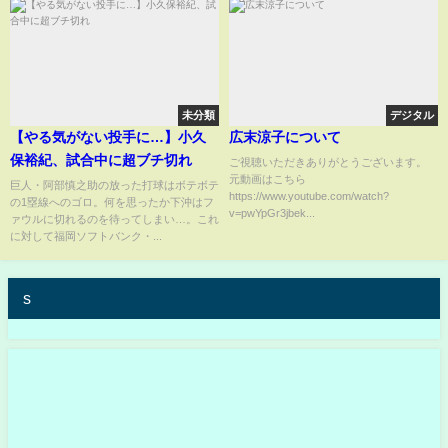
未分類
デジタル
【やる気がない投手に…】小久
広末涼子について
保裕紀、試合中に超ブチ切れ
ご視聴いただきありがとうございます。
元動画はこちら
巨人・阿部慎之助の放った打球はボテボテ
https://www.youtube.com/watch?
の1塁線へのゴロ。何を思ったか下沖はフ
v=pwYpGr3jbek...
ァウルに切れるのを待ってしまい…。これ
に対して福岡ソフトバンク・...
s