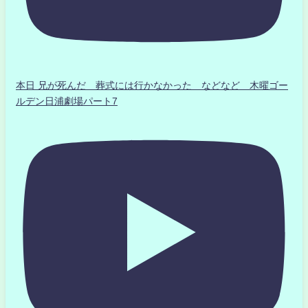
本日 兄が死んだ 葬式には行かなかった などなど 木曜ゴー
ルデン日浦劇場パート7