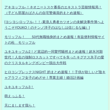
アキヨッフル-！ネオニートスケ番長のエキストラ芸能情報局！
（子ども部屋おばさんの自宅警備員的まとめ速報）
[ヨシヨシロッフル-！！-素浪人勇者カツオンの未解決事件簿へよ
うこそYOUKO！のナンノ洋子のはなしは信じるな編）]
モリッフル！ 50代無職独身的まとめ速報！有益便利情報サイ
トの杜 モリッフル
ユキユキッフル2！ど底辺的一同驚愕騒然まとめ速報！超氷河期
世代！人生の強制ロスカットですべてを失ったキグナス氷子の愛
のクリスタルキングボンビー脱出大作戦
ヒロコンプレックスNIGHT 的まとめ速報！！子供が欲しいど陰キ
ャアラフィフ女子のめざせ！専業主婦！婚活計画編
ユキユキッフル3！
萌えっふる！
天にまします我ら！