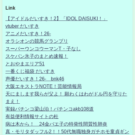
Link
【アイドルだいすき！2】「IDOL DAISUKI！」
vtuber だいすき
アニメだいすき！26-
オラシオンの競馬グランプリ
スーパーウンコウーマンT・子なし
スケバン氷子のまとめ速報！
とおやまエリア51
一番くじ福袋 だいすき
声優だいすき！26- bnk46
大阪エキストラNOTE！芸能情報局
天にまします我らが父よ！ 願わくはわがドル円を守りた
まえ！
実録パチンコ梁山泊！パチンコakb108道
有益便利情報サイトの杜
病は木から！ 24金バエ子の特発性間質性肺炎
真・モリタダッフル2！！50代無職独身ガチホモ童貞ギン