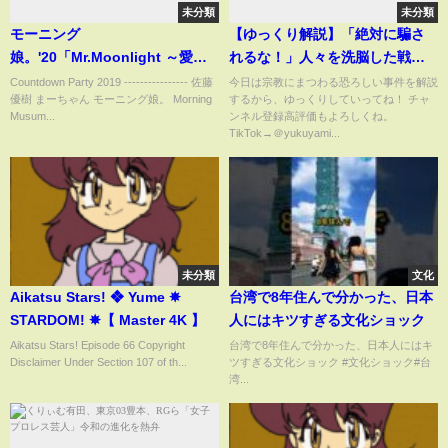
未分類
未分類
モーニング
【ゆっくり解説】「絶対に騙さ
娘。'20「Mr.Moonlight ～愛の
れるな！」人々を洗脳した戦慄
ビッグバンド～」（ゲスト 女優
のカルト宗教事件4選【ミステリ
Countdown Party 2019 ---------------- 佐藤
今日は宗教にまつわる恐ろしい事件を解説
優樹 まーちゃん モーニング娘。 Morning
するから、ゆっくりしていってね！ チャ
工藤遥）
ー】
Musum...
ンネル登録高評価もよろしくね。
TikTok→＠yukuyami...
未分類
文化
Aikatsu Stars! ❖ Yume ✵
台湾で8年住んで分かった、日本
STARDOM! ✵【 Master 4K 】
人にはキツすぎる文化ショック
Aikatsu Stars! Episode 66 Copyright
台湾で8年住んで分かった、日本人にはキ
Disclaimer Under Section 107 of th...
ツすぎる文化ショック #文化ショック#台
湾...