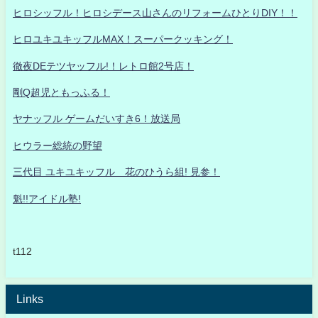
ヒロシッフル！ヒロシデース山さんのリフォームひとりDIY！！
ヒロユキユキッフルMAX！スーパークッキング！
徹夜DEテツヤッフル!！レトロ館2号店！
剛Q超児ともっふる！
ヤナッフル ゲームだいすき6！放送局
ヒウラー総統の野望
三代目 ユキユキッフル 花のひうら組! 見参！
魁!!アイドル塾!
t112
Links