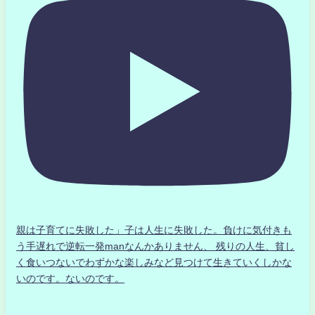
親は子育てに失敗した」子は人生に失敗した。負けに気付きも
う手遅れで逆転一発manなんかありません、 残りの人生、貧し
く食いつないでわずかな楽しみなど見つけて生きていくしかな
いのです。ないのです。