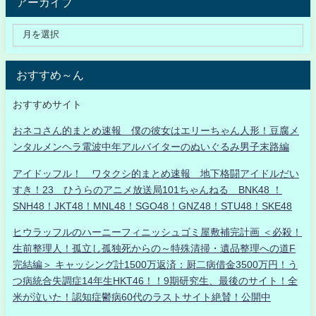
アーカイブ
おすすめ～ん
おすすめサイト
おネコさん的まとめ速報 僕の彼女はエリーちゃん人形！豆腐メ
ンタルメンヘラ電波中年アルバイターのぬいぐるみ男子末路編
アイドッフル！ ワタクシ的まとめ速報 地下格闘アイドルだい
すき！23 ひうらのアニメ放送局101ちゃんねる BNK48 ！
SNH48！JKT48！MNL48！SGO48！GNZ48！STU48！SKE48
ヒウラッフルのハーニーフィニッシュゴミ屋敷補完計画 ＜必殺！
生前整理人！孤立し孤独死からの～特殊清掃・遺品整理への道F
完結編＞ キャッシング計1500万返済：厨二病借金3500万円！う
つ病統合失調症14年生HKT46！！9期研究生、最後のサイト！全
米が泣いた！認知症鬱病60代のラストサイト絶賛！公開中