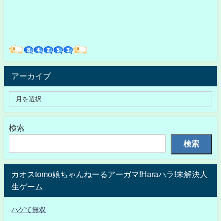
アーカイブ
検索
検索
カオスtomo娘ちゃんねーるアーガマ!Haraハラ!未解決人
生ゲーム
ハゲて無双