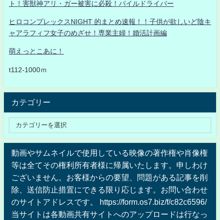
ト！害獣神アリ・ガー被害に必殺！パイルドライバー
ヒロコンプレックスNIGHT 的まとめ速報！！子供が欲しいど陰キ
ャアラフィフ女子のめざせ！専業主婦！婚活計画編
萌えっとこあに！
t112-1000ｍ
カテゴリー
動画やサムネイルで使用している映像の著作権や肖像権
等は全てその権利所有者様に帰属いたします。申しわけ
ございません。お客様からの要望、問題がある記事を削
除、送信防止措置にできる限り応じます。お問い合わせ
のサイトアドレスです。 https://form.os7.biz/f/c82c6596/
当サイトは各動画共有サイトへのアップロードは行なっ