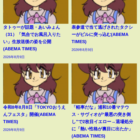
タトゥーが話題・あいみょん
表参道で当て逃げされたタクシ
（31）「気合でお風呂入りた
ーがビルに突っ込む(ABEMA
い」生放送後の姿を公開
TIMES)
(ABEMA TIMES)
2026年8月9日
2026年8月9日
令和8年8月8日「TOKYOおうえ
「軽率だな」浦和10番マテウ
んフェスタ」開催(ABEMA
ス・サヴィオが“最悪の突き倒
TIMES)
し”で2枚目イエロー→退場処分
に「熱い性格が裏目に出たか」
2026年8月9日
(ABEMA TIMES)