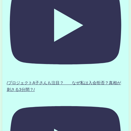
/プロジェクトA子さんも注目？ なぜ私は入会拒否？真相が
刺さる3分間？/