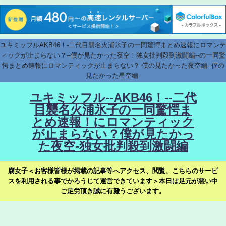
ユキミッフルAKB46！-二代目襲名火浦氷子の一同驚愕まとめ速報にロマンテ
ィックが止まらない？--僕が見たかった夜空！独女批判殺到激闘編--の一同驚
愕まとめ速報にロマンティックが止まらない？-僕の見たかった夜空編--僕の
見たかった星空編-
ユキミッフル--AKB46！--二代
目襲名火浦氷子の一同驚愕ま
とめ速報！にロマンティック
が止まらない？僕が見たかっ
た夜空-独女批判殺到激闘編
腐女子＜お客様皆様が掲載の記事等へアクセス、閲覧、こちらのサービ
スを利用される事でかろうじて運営できています＞本日は足元が悪い中
ご足労頂き誠に有難うございます。