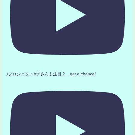
/プロジェクトA子さんも注目？ get a chance!