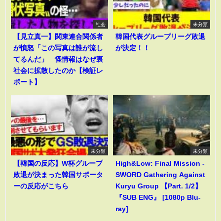
社会
未分類
【見立真一】関東連合関係者
韓国代表グループリーグ敗退
が憤怒「この写真は誰が流し
が決定！！
てるんだ」 怪情報はなぜ裏
社会に拡散したのか【検証レ
ポート】
未分類
未分類
【韓国の反応】W杯グループ
High&Low: Final Mission -
敗退が決まった韓国サポータ
SWORD Gathering Against
ーの反応がこちら
Kuryu Group 【Part. 1/2】
『SUB ENG』 [1080p Blu-
ray]