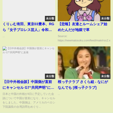
未分類
未分類
くりぃむ有田、東京03豊本、RG
【悲報】友達とルームシェア始
ら「女子プロレス芸人」令和の
めたんだが地獄で草
進化を熱弁
...
Source:
https://newmatosoku.com/feed/main/rss2.xml.
未分類
未分類
【日中外相会談】中国側が直前
桜っ子クラブ さくら組 - なにが
にキャンセル G7“共同声明”に反
なんでも [桜っ子クラブ]
発
日本と中国の外相が4日に予定していた会
...
談について中国が直前になり、キャンセル
をしました。中国側は、アメリカのペロシ
下院議長の台湾訪問をめぐり...