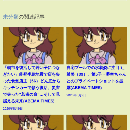
未分類
の関連記事
「朝市を復活して若い子につな
自宅プールでの水着姿に注目 辻
ぎたい」能登半島地震で店を失
希美（39）、第5子・夢空ちゃん
った食堂店主（56）どん底から
とのプライベートショットを披
キッチンカーで願う復活、災害
露(ABEMA TIMES)
で失った“若者の命”…そして見
2026年8月9日
据える未来(ABEMA TIMES)
2026年8月9日