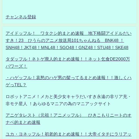
チャンネル登録
アイドッフル！ ワタクシ的まとめ速報 地下格闘アイドルだい
すき！23 ひうらのアニメ放送局101ちゃんねる BNK48 ！
SNH48！JKT48！MNL48！SGO48！GNZ48！STU48！SKE48
タダッフル！ネトゲ廃人的まとめ速報！！ネット乞食DE2000万
パワーズ！
・ハゲッフル！哀愁のハゲ男の髪ってるまとめ速報！！激しくハ
ゲっTEL？
ロボットアニメ！メカと美少女キャラだいすき永遠の非リア充・
非モテ星人 ！あらゆるマニアの為のマニアックサイト
アニゲタレスト（元祖！アニメッフル） ひきこもりニートのオ
ナベ的まとめ速報
ユカ・ヨネッフル！初老的まとめ速報！！大帝イタチにラリアッ