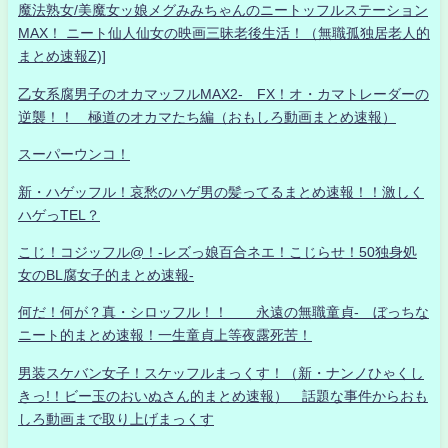
魔法熟女/美魔女ッ娘メグみみちゃんのニートッフルステーション
MAX！ ニート仙人仙女の映画三昧老後生活！（無職孤独居老人的
まとめ速報Z)]
乙女系腐男子のオカマッフルMAX2- FX！オ・カマトレーダーの
逆襲！！ 極道のオカマたち編（おもしろ動画まとめ速報）
スーパーウンコ！
新・ハゲッフル！哀愁のハゲ男の髪ってるまとめ速報！！激しく
ハゲっTEL？
こじ！コジッフル@！-レズっ娘百合ネエ！こじらせ！50独身処
女のBL腐女子的まとめ速報-
何だ！何が？真・シロッフル！！ 永遠の無職童貞- ぼっちな
ニート的まとめ速報！一生童貞上等夜露死苦！
男装スケバン女子！スケッフルまっくす！（新・ナンノひゃくし
きっ!！ビー玉のおいぬさん的まとめ速報） 話題な事件からおも
しろ動画まで取り上げまっくす