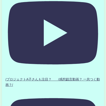
/プロジェクトA子さんも注目？ /感想戯言動画？.一息つく動
画？/