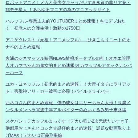
ロボットアニメ！メカと美少女キャラだいすき永遠の非リア充・
非モテ星人 ！あらゆるマニアの為のマニアックサイト
ハルッフル-専業主夫的YOUTUBERまとめ速報！キモデブおた
く！初老人の介護生活！激動の1750日
アニゲタレスト（元祖！アニメッフル） ひきこもりニートのオ
ナベ的まとめ速報
火浦のシネマッフル映画NEWS情報ポータブルの杜！オネエ管理
人オカマちゃんの鬼女的まとめ速報!オカマッフルアタックナンバ
ーハーフ
ユカ・ヨネッフル！初老的まとめ速報！！大帝イタチにラリアッ
ト！害獣神アリ・ガー被害に必殺！パイルドライバー
おネコさん的まとめ速報 僕の彼女はエリーちゃん人形！豆腐メ
ンタルメンヘラ電波中年アルバイターのぬいぐるみ男子末路編
スケバン！デカッフルまっくす（デカい強い2次元嫁だいすき子
供部屋おじさんヒロシ之古惑仔的まとめ速報）話題な動画取り上
げMAX！デカいは正義刑事編