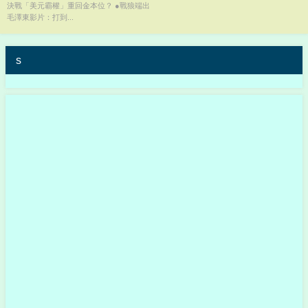
決戰「美元霸權」重回金本位？ ●戰狼端出
毛澤東影片：打到...
s