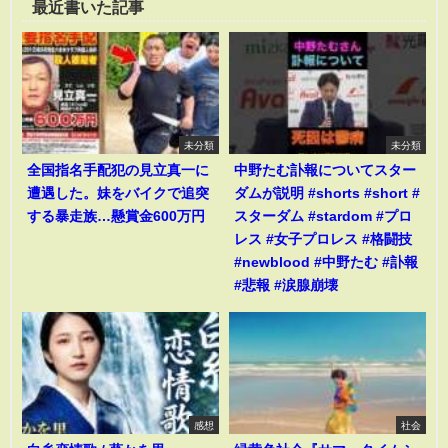
最近書いた記事
未分類
未分類
全国指名手配犯の見立真一に
中野たむ訃報についてスター
遭遇した。妹をバイクで追突
ダムが説明 #shorts #short #
する暴走族…懸賞金600万円
スターダム #stardom #プロ
レス #女子プロレス #格闘技
#newblood #中野たむ #訃報
#悲報 #涙腺崩壊
感想
社会