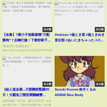
未分類
未分類
【全集】?窮小子相親被嘲"只配
#tokisen #超とき宣 #超ときめき
娶狗"？反轉打臉！下壹秒富千金
宣伝部 #あいにきちゃった #小泉
當衆強吻他，擲千萬聘他假結
遥香 #杏ジュリア #菅田愛貴 #吉
?歡迎來到【短劇壹姐】?
...
https://www.youtube.com/@%E7%9F%AD%E5%89%A7%E4%B8%80%E5%A7...
婚！ #逆袭 #爽文 #短剧
川ひより #坂井仁香 #辻野かなみ
#shorts
未分類
未分類
《給人道走廊...川普關稅暫緩90
Suzuki Kurumi 鈴木くるみ
天！大罷免三階投票關鍵變
AKB48 Nice Body
數？》【2025.04.10『新聞面對
●股民嘲週一賣不掉、週四又買不到？ ●強
...
徵中國125%！川普90天組圍中網？ ●中國
面』】