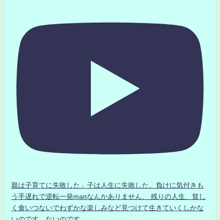
親は子育てに失敗した」子は人生に失敗した。負けに気付きも
う手遅れで逆転一発manなんかありません、 残りの人生、貧し
く食いつないでわずかな楽しみなど見つけて生きていくしかな
いのです。ないのです。