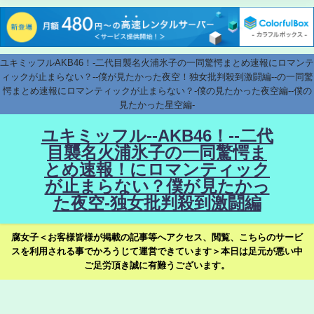
ユキミッフルAKB46！-二代目襲名火浦氷子の一同驚愕まとめ速報にロマンテ
ィックが止まらない？--僕が見たかった夜空！独女批判殺到激闘編--の一同驚
愕まとめ速報にロマンティックが止まらない？-僕の見たかった夜空編--僕の
見たかった星空編-
ユキミッフル--AKB46！--二代
目襲名火浦氷子の一同驚愕ま
とめ速報！にロマンティック
が止まらない？僕が見たかっ
た夜空-独女批判殺到激闘編
腐女子＜お客様皆様が掲載の記事等へアクセス、閲覧、こちらのサービ
スを利用される事でかろうじて運営できています＞本日は足元が悪い中
ご足労頂き誠に有難うございます。