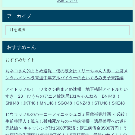
お問い合せ
アーカイブ
おすすめ～ん
おすすめサイト
おネコさん的まとめ速報 僕の彼女はエリーちゃん人形！豆腐メ
ンタルメンヘラ電波中年アルバイターのぬいぐるみ男子末路編
アイドッフル！ ワタクシ的まとめ速報 地下格闘アイドルだい
すき！23 ひうらのアニメ放送局101ちゃんねる BNK48 ！
SNH48！JKT48！MNL48！SGO48！GNZ48！STU48！SKE48
ヒウラッフルのハーニーフィニッシュゴミ屋敷補完計画 ＜必殺！
生前整理人！孤立し孤独死からの～特殊清掃・遺品整理への道F
完結編＞ キャッシング計1500万返済：厨二病借金3500万円！う
つ病統合失調症14年生HKT46！！9期研究生、最後のサイト！全