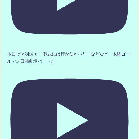
本日 兄が死んだ 葬式には行かなかった などなど 木曜ゴー
ルデン日浦劇場パート7