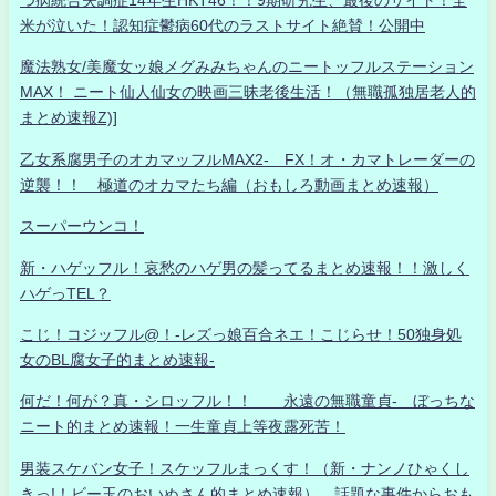
米が泣いた！認知症鬱病60代のラストサイト絶賛！公開中
魔法熟女/美魔女ッ娘メグみみちゃんのニートッフルステーション
MAX！ ニート仙人仙女の映画三昧老後生活！（無職孤独居老人的
まとめ速報Z)]
乙女系腐男子のオカマッフルMAX2- FX！オ・カマトレーダーの
逆襲！！ 極道のオカマたち編（おもしろ動画まとめ速報）
スーパーウンコ！
新・ハゲッフル！哀愁のハゲ男の髪ってるまとめ速報！！激しく
ハゲっTEL？
こじ！コジッフル@！-レズっ娘百合ネエ！こじらせ！50独身処
女のBL腐女子的まとめ速報-
何だ！何が？真・シロッフル！！ 永遠の無職童貞- ぼっちな
ニート的まとめ速報！一生童貞上等夜露死苦！
男装スケバン女子！スケッフルまっくす！（新・ナンノひゃくし
きっ!！ビー玉のおいぬさん的まとめ速報） 話題な事件からおも