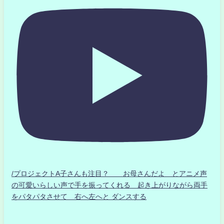
/プロジェクトA子さんも注目？ お母さんだよ とアニメ声
の可愛いらしい声で手を振ってくれる 起き上がりながら両手
をパタパタさせて 右へ左へと ダンスする