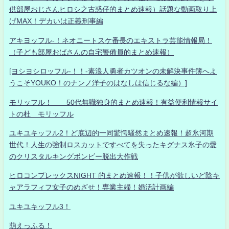
供部屋おじさんヒロシ之古惑仔的まとめ速報）話題な動画取り上
げMAX！デカいは正義刑事編
アキヨッフル-！ネオニートスケ番長のエキストラ芸能情報局！
（子ども部屋おばさんの自宅警備員的まとめ速報）
[ヨシヨシロッフル-！！-素浪人勇者カツオンの未解決事件簿へよ
うこそYOUKO！のナンノ洋子のはなしは信じるな編）]
モリッフル！ 50代無職独身的まとめ速報！有益便利情報サイ
トの杜 モリッフル
ユキユキッフル2！ど底辺的一同驚愕騒然まとめ速報！超氷河期
世代！人生の強制ロスカットですべてを失ったキグナス氷子の愛
のクリスタルキングボンビー脱出大作戦
ヒロコンプレックスNIGHT 的まとめ速報！！子供が欲しいど陰キ
ャアラフィフ女子のめざせ！専業主婦！婚活計画編
ユキユキッフル3！
萌えっふる！