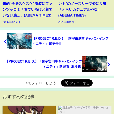
来的“全身スケスケ”衣装にファ
ント”のノースリーブ姿に反響
ンツッコミ「着ているけど着て
「えらいカジュアルやな」
いない感…」(ABEMA TIMES)
(ABEMA TIMES)
2026年8月7日
2026年8月7日
【PROJECT R.E.D.】「超宇宙刑事ギャバン インフ
ィニティ」超予告Ⅱ
【PROJECT R.E.D.】「超宇宙刑事ギャバン インフ
ィニティ」超密着 -浪漫篇-
Xでフォローしよう
おすすめの記事