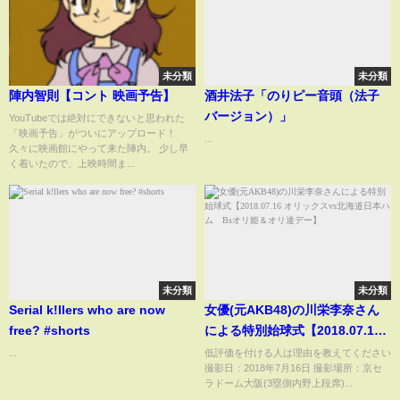
未分類
未分類
陣内智則【コント 映画予告】
酒井法子「のりピー音頭（法子
バージョン）」
YouTubeでは絶対にできないと思われた
「映画予告」がついにアップロード！
...
久々に映画館にやって来た陣内。 少し早
く着いたので、上映時間ま...
未分類
未分類
Serial k!llers who are now
女優(元AKB48)の川栄李奈さん
free? #shorts
による特別始球式【2018.07.16
オリックスvs北海道日本ハム
...
低評価を付ける人は理由を教えてください
撮影日：2018年7月16日 撮影場所：京セ
Bsオリ姫＆オリ達デー】
ラドーム大阪(3塁側内野上段席)...