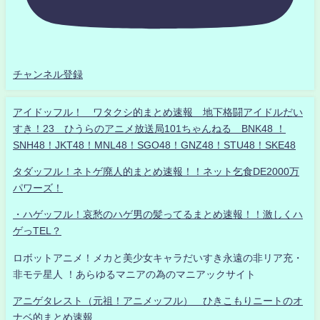
チャンネル登録
アイドッフル！ ワタクシ的まとめ速報 地下格闘アイドルだい
すき！23 ひうらのアニメ放送局101ちゃんねる BNK48 ！
SNH48！JKT48！MNL48！SGO48！GNZ48！STU48！SKE48
タダッフル！ネトゲ廃人的まとめ速報！！ネット乞食DE2000万
パワーズ！
・ハゲッフル！哀愁のハゲ男の髪ってるまとめ速報！！激しくハ
ゲっTEL？
ロボットアニメ！メカと美少女キャラだいすき永遠の非リア充・
非モテ星人 ！あらゆるマニアの為のマニアックサイト
アニゲタレスト（元祖！アニメッフル） ひきこもりニートのオ
ナベ的まとめ速報