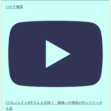
ハゲて無双
/プロジェクトA子さんも注目？ 独身ハゲ僧侶のサンドイッチ
人生