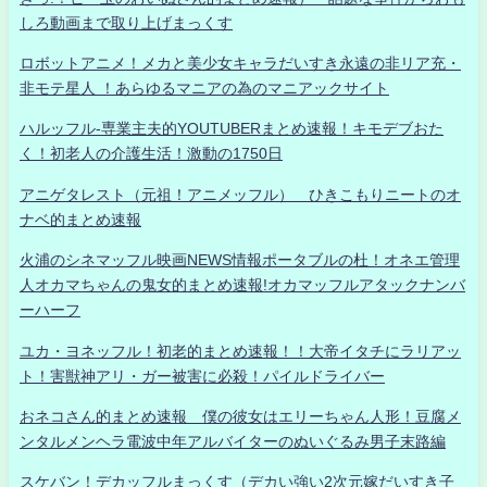
しろ動画まで取り上げまっくす
ロボットアニメ！メカと美少女キャラだいすき永遠の非リア充・
非モテ星人 ！あらゆるマニアの為のマニアックサイト
ハルッフル-専業主夫的YOUTUBERまとめ速報！キモデブおた
く！初老人の介護生活！激動の1750日
アニゲタレスト（元祖！アニメッフル） ひきこもりニートのオ
ナベ的まとめ速報
火浦のシネマッフル映画NEWS情報ポータブルの杜！オネエ管理
人オカマちゃんの鬼女的まとめ速報!オカマッフルアタックナンバ
ーハーフ
ユカ・ヨネッフル！初老的まとめ速報！！大帝イタチにラリアッ
ト！害獣神アリ・ガー被害に必殺！パイルドライバー
おネコさん的まとめ速報 僕の彼女はエリーちゃん人形！豆腐メ
ンタルメンヘラ電波中年アルバイターのぬいぐるみ男子末路編
スケバン！デカッフルまっくす（デカい強い2次元嫁だいすき子