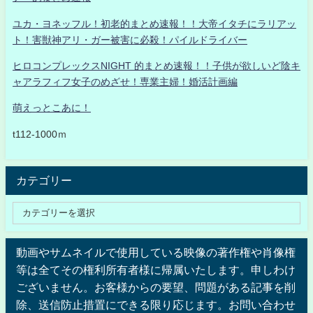
ユカ・ヨネッフル！初老的まとめ速報！！大帝イタチにラリアッ
ト！害獣神アリ・ガー被害に必殺！パイルドライバー
ヒロコンプレックスNIGHT 的まとめ速報！！子供が欲しいど陰キ
ャアラフィフ女子のめざせ！専業主婦！婚活計画編
萌えっとこあに！
t112-1000ｍ
カテゴリー
動画やサムネイルで使用している映像の著作権や肖像権
等は全てその権利所有者様に帰属いたします。申しわけ
ございません。お客様からの要望、問題がある記事を削
除、送信防止措置にできる限り応じます。お問い合わせ