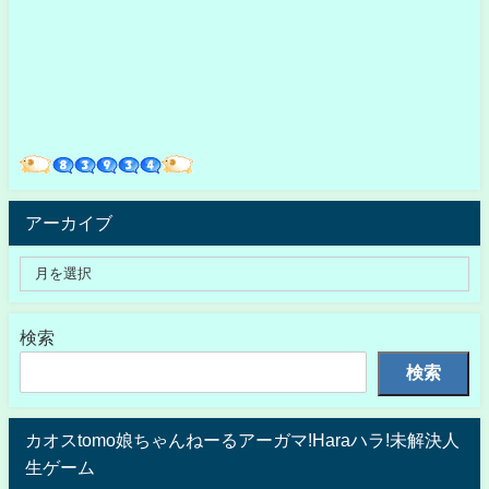
アーカイブ
検索
検索
カオスtomo娘ちゃんねーるアーガマ!Haraハラ!未解決人
生ゲーム