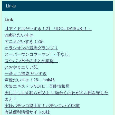
Links
Link
【アイドルだいすき！2】「IDOL DAISUKI！」
vtuber だいすき
アニメだいすき！26-
オラシオンの競馬グランプリ
スーパーウンコウーマンT・子なし
スケバン氷子のまとめ速報！
とおやまエリア51
一番くじ福袋 だいすき
声優だいすき！26- bnk46
大阪エキストラNOTE！芸能情報局
天にまします我らが父よ！ 願わくはわがドル円を守りた
まえ！
実録パチンコ梁山泊！パチンコakb108道
有益便利情報サイトの杜