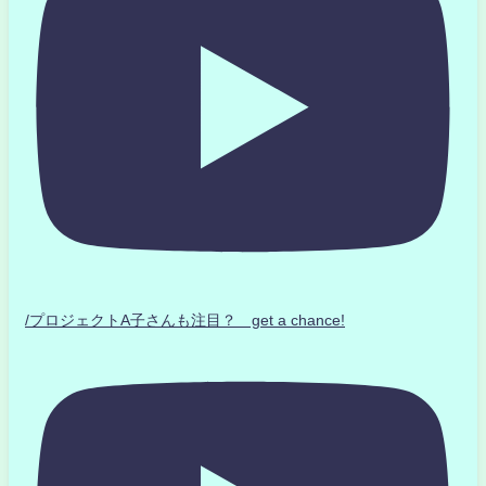
/プロジェクトA子さんも注目？ get a chance!