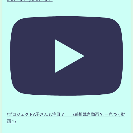
/プロジェクトA子さんも注目？ /感想戯言動画？.一息つく動
画？/