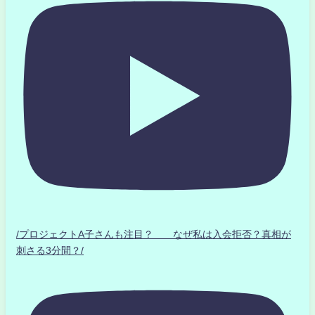
/プロジェクトA子さんも注目？ なぜ私は入会拒否？真相が
刺さる3分間？/