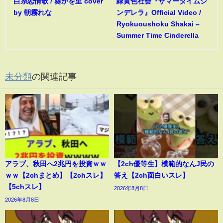
白糸恋情歌 / 葵かを里 cover
緑黄色社会『サマータイムシ
by 朝霧れな
ンデレラ』Official Video /
Ryokuoushoku Shakai –
Summer Time Cinderella
未分類
の関連記事
アラブ、秋田へ2兆円を投資ｗｗ
【2ch優等生】模範的なんJ民の
ｗｗ【2chまとめ】【2chスレ】
答え【2ch面白いスレ】
【5chスレ】
2026年8月8日
2026年8月8日