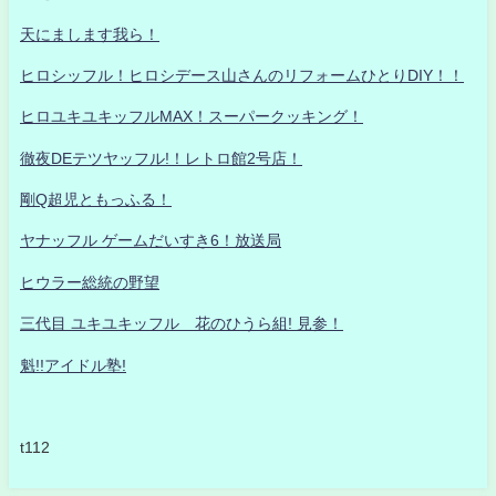
天にまします我ら！
ヒロシッフル！ヒロシデース山さんのリフォームひとりDIY！！
ヒロユキユキッフルMAX！スーパークッキング！
徹夜DEテツヤッフル!！レトロ館2号店！
剛Q超児ともっふる！
ヤナッフル ゲームだいすき6！放送局
ヒウラー総統の野望
三代目 ユキユキッフル 花のひうら組! 見参！
魁!!アイドル塾!
t112