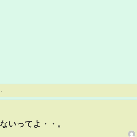
・。
らないってよ・・。