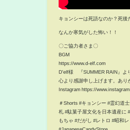
キョンシーは死語なのか？死後
なんか寒気がした怖い！！
〇ご協力者さま〇
BGM
https://www.d-elf.com
D’elf様 『SUMMER RAIN』よ
心より感謝申し上げます。あり
Instagram https://www.instagram
＃Shorts #キョンシー #霊幻道
札 #駄菓子屋文化を日本遺産に #
もちゃ #だがし #レトロ #昭和レト
#JapaneseCandyStore