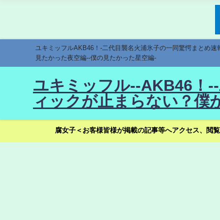
ユキミッフルAKB46！-二代目襲名火浦氷子の一同驚愕まとめ
見たかった夜空編--僕の見たかった星空編-
ユキミッフル--AKB46
ィックが止まらない？僕が
腐女子＜お客様皆様が掲載の記事等へアクセス、閲覧