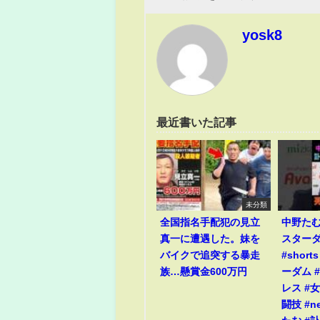
yosk8
最近書いた記事
未分類
全国指名手配犯の見立
中野た
真一に遭遇した。妹を
スター
バイクで追突する暴走
#short
族…懸賞金600万円
ーダム #
レス #
闘技 #n