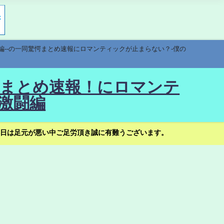
編--の一同驚愕まとめ速報にロマンティックが止まらない？-僕の
驚愕まとめ速報！にロマンテ
激闘編
日は足元が悪い中ご足労頂き誠に有難うございます。