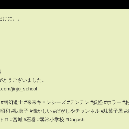
だけに。。
り
がとうございました。
.com/jinjo_school
士 #幽幻道士 #来来キョンシーズ #テンテン #妖怪 #ホラー #
昭和 #駄菓子 #懐かしい #だがしやチャンネル #駄菓子屋 #
ロ #宮城 #石巻 #尋常小学校 #Dagashi