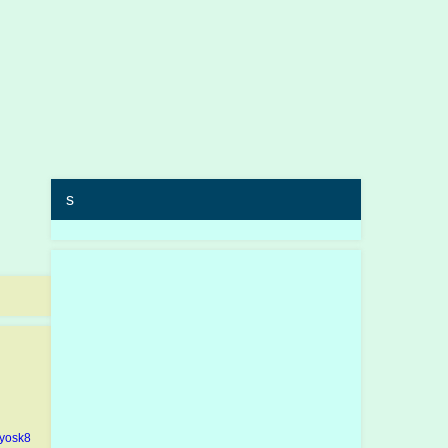
s
yosk8