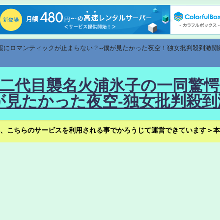
速報にロマンティックが止まらない？--僕が見たかった夜空！独女批判殺到激闘
！--二代目襲名火浦氷子の一同
見たかった夜空-独女批判殺到
、こちらのサービスを利用される事でかろうじて運営できています＞本