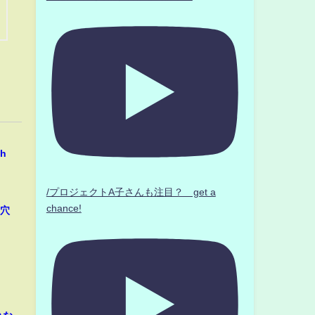
。
h
/プロジェクトA子さんも注目？ get a
chance!
「穴