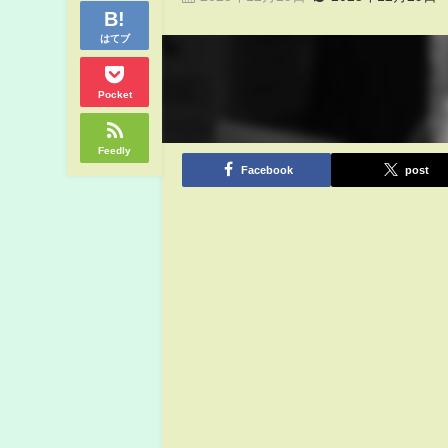
はてブ
Pocket
Feedly
Facebook
post