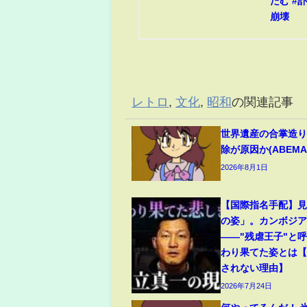
たむ #訃
崩壊
レトロ
,
文化
,
昭和
の関連記事
世界遺産の合掌造り
除が原因か(ABEMA 
2026年8月1日
【国際指名手配】
の姿」。カンボジ
――"残虐王子"と
わり果てた姿とは
されない理由】
2026年7月24日