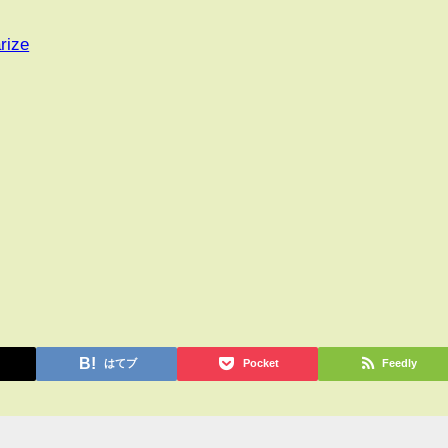
rize
はてブ
Pocket
Feedly