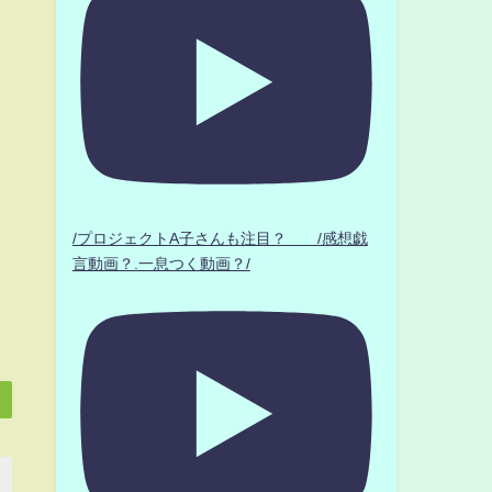
/プロジェクトA子さんも注目？ /感想戯
言動画？.一息つく動画？/