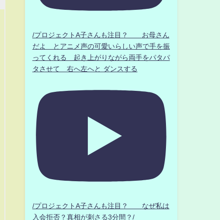
/プロジェクトA子さんも注目？ お母さん
だよ とアニメ声の可愛いらしい声で手を振
ってくれる 起き上がりながら両手をパタパ
タさせて 右へ左へと ダンスする
/プロジェクトA子さんも注目？ なぜ私は
入会拒否？真相が刺さる3分間？/