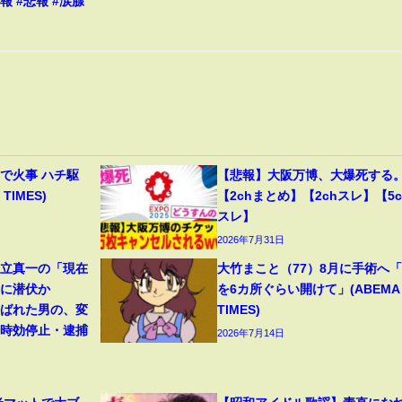
報 #悲報 #涙腺
で火事 ハチ駆
【悲報】大阪万博、大爆死する
TIMES)
【2chまとめ】【2chスレ】【5c
スレ】
2026年7月31日
見立真一の「現在
大竹まこと（77）8月に手術へ
アに潜伏か
を6カ所ぐらい開けて」(ABEMA
呼ばれた男の、変
TIMES)
【時効停止・逮捕
2026年7月14日