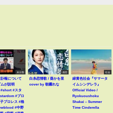
未分類
感想
社会
む訃報について
白糸恋情歌 / 葵かを里
緑黄色社会『サマータ
ダムが説明
cover by 朝霧れな
イムシンデレラ』
s #short #スタ
Official Video /
stardom #プロ
Ryokuoushoku
女子プロレス #格
Shakai – Summer
ewblood #中野
Time Cinderella