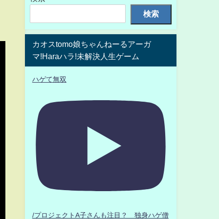
検索
カオスtomo娘ちゃんねーるアーガ
マ!Haraハラ!未解決人生ゲーム
ハゲて無双
/プロジェクトA子さんも注目？ 独身ハゲ僧