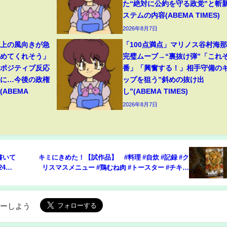
た“絶対に公約を守る政党”と斬
ステムの内容(ABEMA TIMES)
2026年8月7日
ト上の風向きが急
「100点満点」マリノス谷村海
始めてくれそう」
完璧ムーブ→“裏抜け弾”「これぞ
たポジティブ反応
番」「興奮する！」相手守備の
”に…今後の政権
ップを狙う”斜めの抜け出
ABEMA
し”(ABEMA TIMES)
2026年8月7日
書いて
キミにきめた！【試作品】 #料理 #自炊 #記録 #ク
24
リスマスメニュー #鶏むね肉 #トースター #チキン
#茄子 #まいたけ #ミニトマト #レモン #炊き込みご
飯 #実家暮らし
ローしよう