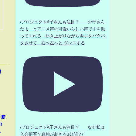
/プロジェクトA子さんも注目？ お母さん
だよ とアニメ声の可愛いらしい声で手を振
ってくれる 起き上がりながら両手をパタパ
タさせて 右へ左へと ダンスする
封
た新
分
/プロジェクトA子さんも注目？ なぜ私は
し
入会拒否？真相が刺さる3分間？/