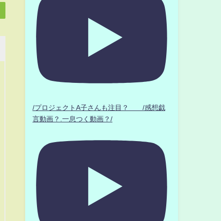
/プロジェクトA子さんも注目？ /感想戯
言動画？.一息つく動画？/