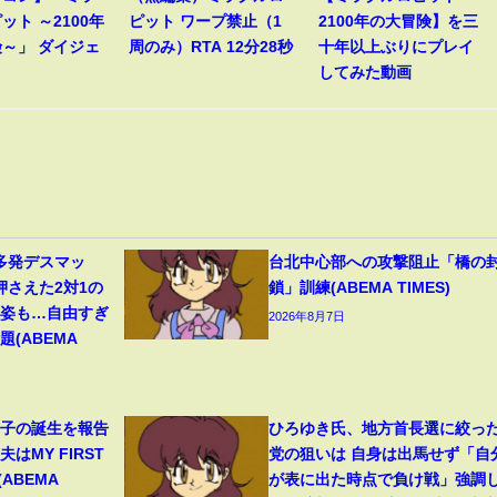
ット ～2100年
ピット ワープ禁止（1
2100年の大冒険】を三
～」 ダイジェ
周のみ）RTA 12分28秒
十年以上ぶりにプレイ
してみた動画
多発デスマッ
台北中心部への攻撃阻止「橋の
押さえた2対1の
鎖」訓練(ABEMA TIMES)
の姿も…自由すぎ
2026年8月7日
(ABEMA
1子の誕生を報告
ひろゆき氏、地方首長選に絞っ
はMY FIRST
党の狙いは 自身は出馬せず「自
(ABEMA
が表に出た時点で負け戦」強調