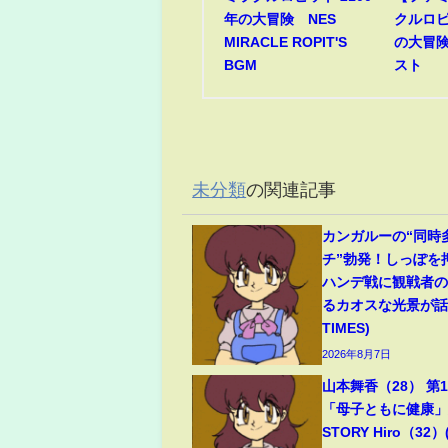
年の大冒険 NES
クルロピ
MIRACLE ROPIT'S
の大冒険
BGM
スト
未分類
の関連記事
カンガルーの“同時
チ”勃発！しっぽを
ハンデ戦に観戦者
るカオスな光景が話題
TIMES)
2026年8月7日
山本舞香（28） 第
「母子ともに健康」夫
STORY Hiro（32）