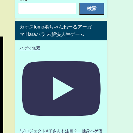
検索
カオスtomo娘ちゃんねーるアーガ
マ!Haraハラ!未解決人生ゲーム
ハゲて無双
/プロジェクトA子さんも注目？ 独身ハゲ僧