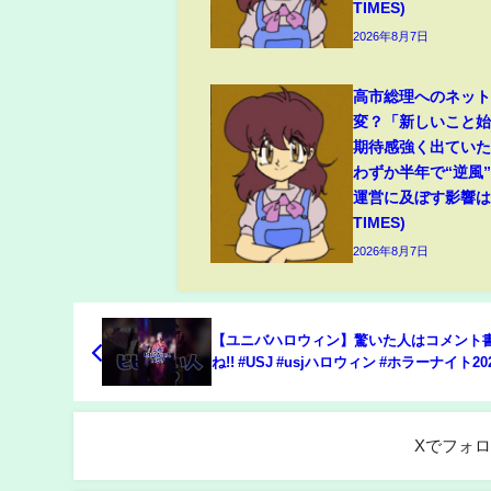
TIMES)
2026年8月7日
高市総理へのネッ
変？「新しいこと
期待感強く出てい
わずか半年で“逆風
運営に及ぼす影響は(
TIMES)
2026年8月7日
【ユニバハロウィン】驚いた人はコメント
ね!! #USJ #usjハロウィン #ホラーナイト20
#shorts
Xでフォ