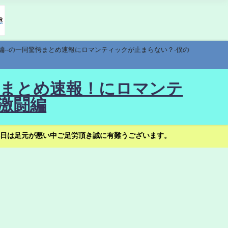
編--の一同驚愕まとめ速報にロマンティックが止まらない？-僕の
驚愕まとめ速報！にロマンテ
激闘編
日は足元が悪い中ご足労頂き誠に有難うございます。