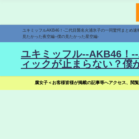
ユキミッフルAKB46！-二代目襲名火浦氷子の一同驚愕まとめ
見たかった夜空編--僕の見たかった星空編-
ユキミッフル--AKB46
ィックが止まらない？僕が
腐女子＜お客様皆様が掲載の記事等へアクセス、閲覧