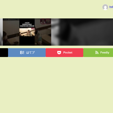
hr
はてブ
Pocket
Feedly