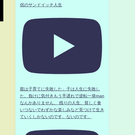
侶のサンドイッチ人生
親は子育てに失敗した」子は人生に失敗し
た。負けに気付きもう手遅れで逆転一発man
なんかありません、 残りの人生、貧しく食
いつないでわずかな楽しみなど見つけて生き
ていくしかないのです。ないのです。