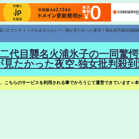
速報にロマンティックが止まらない？--僕が見たかった夜空！独女批判殺到激闘
！--二代目襲名火浦氷子の一同
見たかった夜空-独女批判殺到
、こちらのサービスを利用される事でかろうじて運営できています＞本