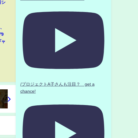
新シ
那、
9
ギャ
/プロジェクトA子さんも注目？ get a
chance!