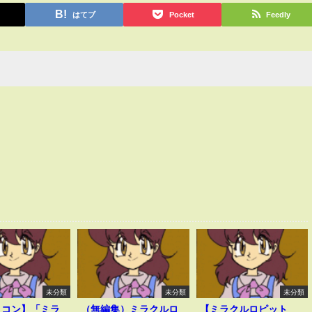
はてブ
Pocket
Feedly
未分類
未分類
未分類
ミコン】「ミラ
（無編集）ミラクルロ
【ミラクルロピット