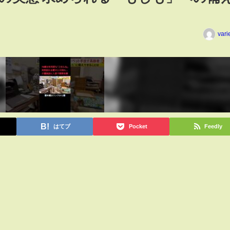
vari
はてブ
Pocket
Feedly