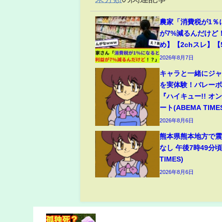
農家「消費税が1％
が7%減るんだけど
め】【2chスレ】【
2026年8月7日
キャラと一緒にジ
を実体験！バレー
『ハイキュー!! オ
ート(ABEMA TIME
2026年8月6日
熊本県熊本地方で震
なし 午後7時49分頃
TIMES)
2026年8月6日