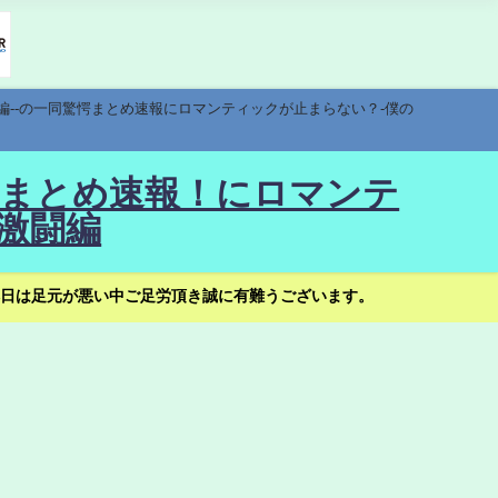
編--の一同驚愕まとめ速報にロマンティックが止まらない？-僕の
驚愕まとめ速報！にロマンテ
激闘編
日は足元が悪い中ご足労頂き誠に有難うございます。