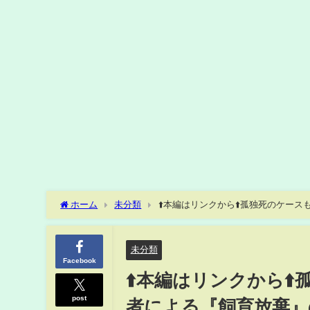
ホーム
未分類
⬆️本編はリンクから⬆️孤独死のケー
え#shorts
未分類
Facebook
⬆️本編はリンクから⬆
post
者による『飼育放棄』