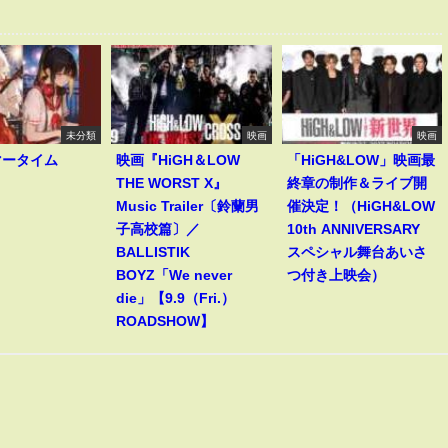
未分類
映画
映画
マータイム
映画『HiGH＆LOW
「HiGH&LOW」映画最
THE WORST X』
終章の制作＆ライブ開
Music Trailer〔鈴蘭男
催決定！（HiGH&LOW
子高校篇〕／
10th ANNIVERSARY
BALLISTIK
スペシャル舞台あいさ
BOYZ「We never
つ付き上映会）
die」【9.9（Fri.）
ROADSHOW】