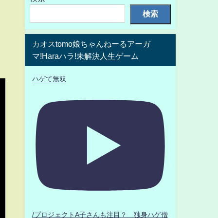
検索
カオスtomo娘ちゃんねーるアーガ
マ!Haraハラ!未解決人生ゲーム
ハゲて無双
/プロジェクトA子さんも注目？ 独身ハゲ僧