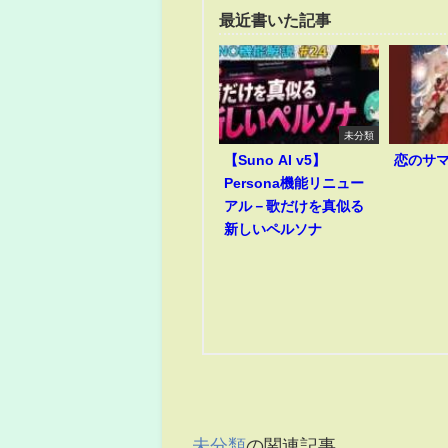
最近書いた記事
未分類
【Suno AI v5】
恋のサ
Persona機能リニュー
アル－歌だけを真似る
新しいペルソナ
未分類
の関連記事