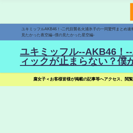
ユキミッフルAKB46！-二代目襲名火浦氷子の一同驚愕まとめ
見たかった夜空編--僕の見たかった星空編-
ユキミッフル--AKB46
ィックが止まらない？僕が
腐女子＜お客様皆様が掲載の記事等へアクセス、閲覧