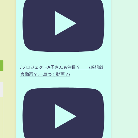
/プロジェクトA子さんも注目？ /感想戯
言動画？.一息つく動画？/