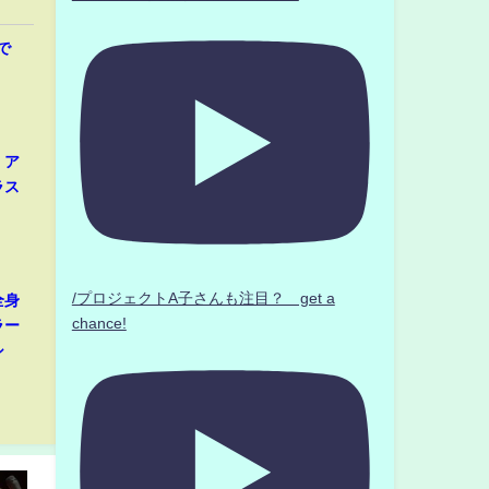
で
、ア
ラス
/プロジェクトA子さんも注目？ get a
全身
chance!
ラー
シ