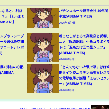
になると、利益
パチンコホール運営会社 10年間
！？」【2chまと
半減(ABEMA TIMES)
5chスレ】
2026年8月7日
ャンプやレシーブ
着こなしがまるで高級店と反響
ボール超体験空間
ニメ『呪術廻戦』牛角コラボイ
ンザコート』レポ
トに「五条だけ五つ星シェフ」
S)
(ABEMA TIMES)
2026年8月6日
度4 津波の心配
「とんでもない衣装で草」ほぼ
(ABEMA
網タイツ姿…ラテン系美女レス
の電撃復帰が話題「えらいセク
ー」(ABEMA TIMES)
2026年8月6日