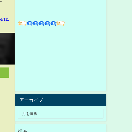
ety111
アーカイブ
検索