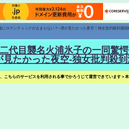
速報にロマンティックが止まらない？--僕が見たかった夜空！独女批判殺到激闘
！--二代目襲名火浦氷子の一同
見たかった夜空-独女批判殺到
、こちらのサービスを利用される事でかろうじて運営できています＞本