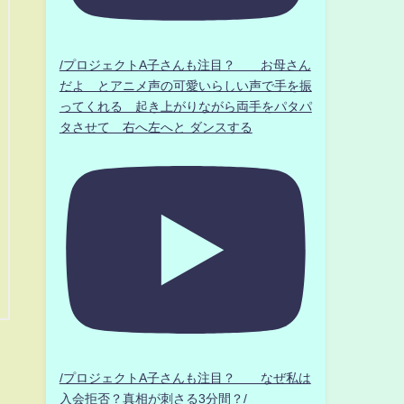
/プロジェクトA子さんも注目？ お母さん
だよ とアニメ声の可愛いらしい声で手を振
ってくれる 起き上がりながら両手をパタパ
タさせて 右へ左へと ダンスする
/プロジェクトA子さんも注目？ なぜ私は
入会拒否？真相が刺さる3分間？/