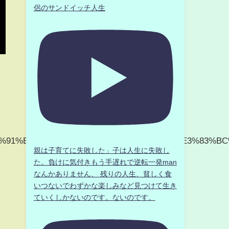
侶のサンドイッチ人生
E3%83%91%E3%83%BC%E3%83%88%E3%83%8A%E3%83
親は子育てに失敗した」子は人生に失敗し
た。負けに気付きもう手遅れで逆転一発man
なんかありません、 残りの人生、貧しく食
いつないでわずかな楽しみなど見つけて生き
ていくしかないのです。ないのです。