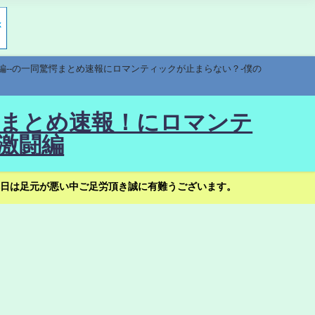
編--の一同驚愕まとめ速報にロマンティックが止まらない？-僕の
驚愕まとめ速報！にロマンテ
激闘編
日は足元が悪い中ご足労頂き誠に有難うございます。