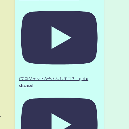
/プロジェクトA子さんも注目？ get a
chance!
す