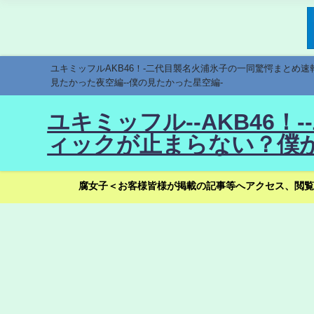
ユキミッフルAKB46！-二代目襲名火浦氷子の一同驚愕まとめ
見たかった夜空編--僕の見たかった星空編-
ユキミッフル--AKB46
ィックが止まらない？僕が
腐女子＜お客様皆様が掲載の記事等へアクセス、閲覧