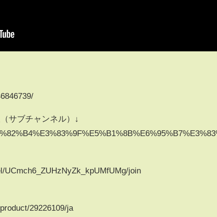
46846739/
（サブチャンネル）↓
m/@%E3%82%B4%E3%83%9F%E5%B1%8B%E6%95%B7%
！
nnel/UCmch6_ZUHzNyZk_kpUMfUMg/join
！
p/product/29226109/ja