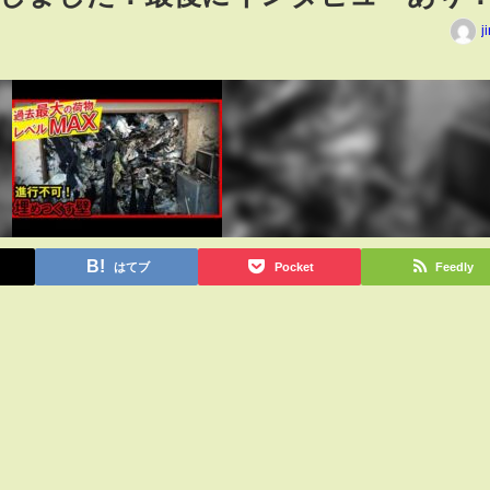
j
はてブ
Pocket
Feedly