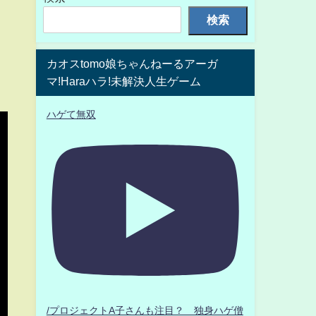
検索
カオスtomo娘ちゃんねーるアーガ
マ!Haraハラ!未解決人生ゲーム
ハゲて無双
/プロジェクトA子さんも注目？ 独身ハゲ僧