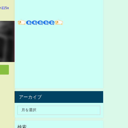
in115x
アーカイブ
検索