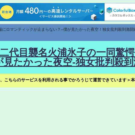
速報にロマンティックが止まらない？--僕が見たかった夜空！独女批判殺到激闘
！--二代目襲名火浦氷子の一同
見たかった夜空-独女批判殺到
、こちらのサービスを利用される事でかろうじて運営できています＞本