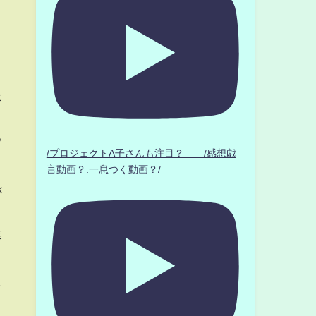
た
る
/プロジェクトA子さんも注目？ /感想戯
言動画？.一息つく動画？/
が
業
す