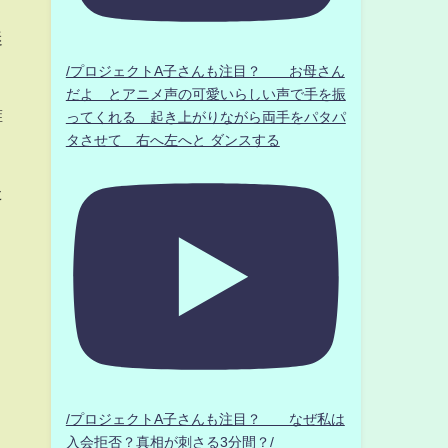
迷
/プロジェクトA子さんも注目？ お母さん
だよ とアニメ声の可愛いらしい声で手を振
誰
ってくれる 起き上がりながら両手をパタパ
タさせて 右へ左へと ダンスする
た
/プロジェクトA子さんも注目？ なぜ私は
入会拒否？真相が刺さる3分間？/