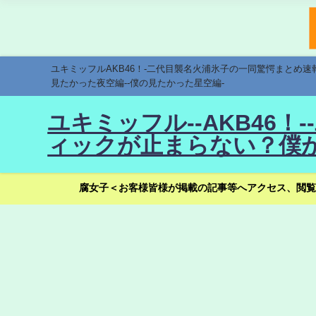
ユキミッフルAKB46！-二代目襲名火浦氷子の一同驚愕まとめ
見たかった夜空編--僕の見たかった星空編-
ユキミッフル--AKB46
ィックが止まらない？僕が
腐女子＜お客様皆様が掲載の記事等へアクセス、閲覧