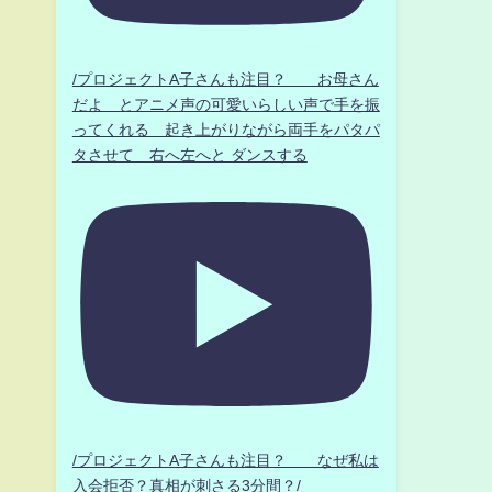
/プロジェクトA子さんも注目？ お母さん
だよ とアニメ声の可愛いらしい声で手を振
ってくれる 起き上がりながら両手をパタパ
タさせて 右へ左へと ダンスする
/プロジェクトA子さんも注目？ なぜ私は
入会拒否？真相が刺さる3分間？/