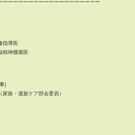
ーーーーーーーーーーーーーーーーーーーー
修指導医
録精神腫瘍医
事)
会（家族・遺族ケア部会委員）