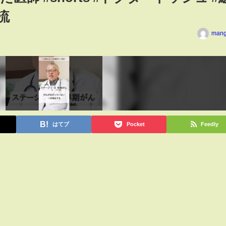
流
man
はてブ
Pocket
Feedly