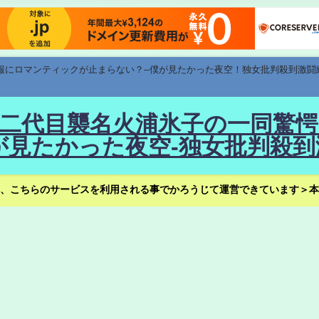
速報にロマンティックが止まらない？--僕が見たかった夜空！独女批判殺到激闘
！--二代目襲名火浦氷子の一同
見たかった夜空-独女批判殺到
、こちらのサービスを利用される事でかろうじて運営できています＞本