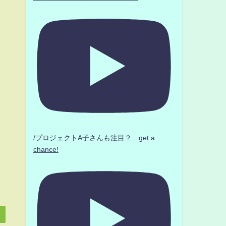
/プロジェクトA子さんも注目？ get a
chance!