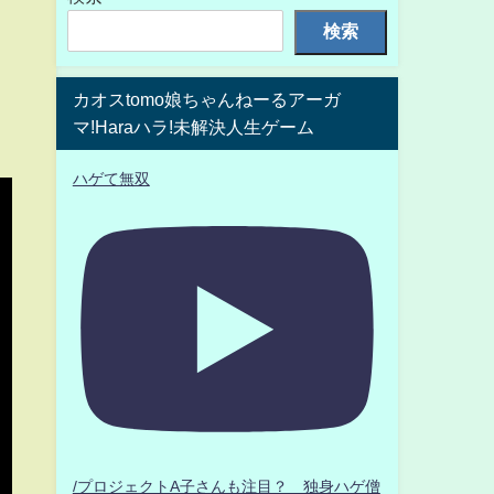
検索
カオスtomo娘ちゃんねーるアーガ
マ!Haraハラ!未解決人生ゲーム
ハゲて無双
/プロジェクトA子さんも注目？ 独身ハゲ僧