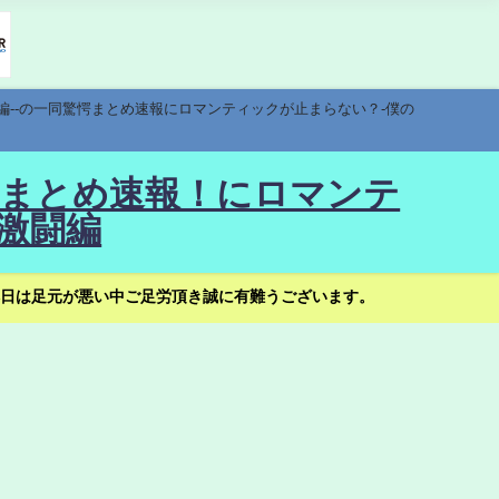
編--の一同驚愕まとめ速報にロマンティックが止まらない？-僕の
驚愕まとめ速報！にロマンテ
激闘編
日は足元が悪い中ご足労頂き誠に有難うございます。