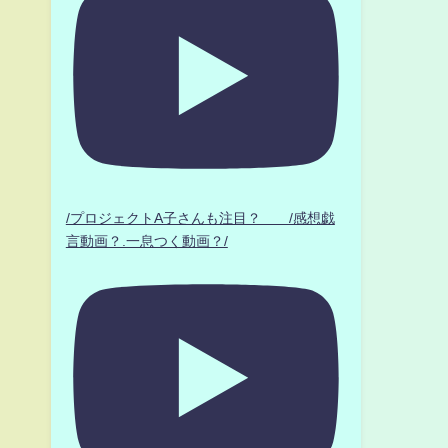
/プロジェクトA子さんも注目？ /感想戯
言動画？.一息つく動画？/