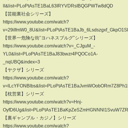
lI&list=PLoPtAsTE1BaL63IRYVDRsIBQGPWTw8dQD
【芸能裏社会シリーズ】
https://www.youtube.com/watch?
v=29iIfmW0_8U&list=PLoPtAsTE1BaJb_6Lsdszgxf_GkpO1
【世界一危険な街"ヨハネスブルグ"シリーズ】
https://www.youtube.com/watch?v=_CJguM_-
YL0&list=PLoPtAsTE1BaJ83bwzr4PQOCo1A-
_nqUBQ&index=3
【ヤクザ】シリーズ
https://www.youtube.com/watch?
v=lLcYFONBlbs&list=PLoPtAsTE1BaJvmWOobORm7Z8Ph1
【枕営業】シリーズ
https://www.youtube.com/watch?v=Hnj-
OyfD6Ug&list=PLoPtAsTE1BaKpZeSZmHGNNNl1SvuW7Z
【裏ギャンブル・カジノ】シリーズ
https://www.youtube.com/watch?