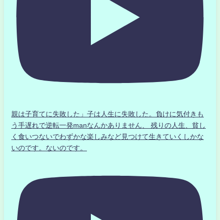
親は子育てに失敗した」子は人生に失敗した。負けに気付きも
う手遅れで逆転一発manなんかありません、 残りの人生、貧し
く食いつないでわずかな楽しみなど見つけて生きていくしかな
いのです。ないのです。