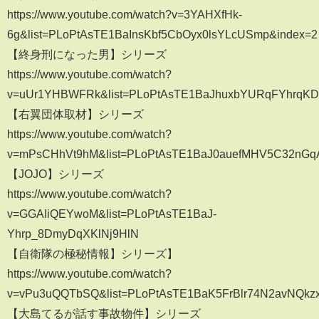
https://www.youtube.com/watch?v=3YAHXfHk-
6g&list=PLoPtAsTE1BaInsKbf5CbOyx0lsYLcUSmp&index=2
【終身刑になった男】シリーズ
https://www.youtube.com/watch?
v=uUr1YHBWFRk&list=PLoPtAsTE1BaJhuxbYURqFYhrqK
【右翼団体取材】シリーズ
https://www.youtube.com/watch?
v=mPsCHhVt9hM&list=PLoPtAsTE1BaJ0auefMHV5C32nGq
【JOJO】シリーズ
https://www.youtube.com/watch?
v=GGAIiQEYwoM&list=PLoPtAsTE1BaJ-
Yhrp_8DmyDqXKlNj9HlN
【自衛隊の極秘情報】シリーズ】
https://www.youtube.com/watch?
v=vPu3uQQTbSQ&list=PLoPtAsTE1BaK5FrBlr74N2avNQk
【大島てるが話す事故物件】シリーズ