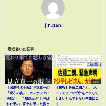
jin115n
最近書いた記事
国際
未分類
【国際指名手配】見立真一の
【速報】佐藤二朗さん、つい
「現在の姿」。カンボジアに
にメディアの"闇"をバラして
潜伏か――"残虐王子"と呼ば
しまいとんでもない事態にな
れた男の、変わり果てた姿と
る...