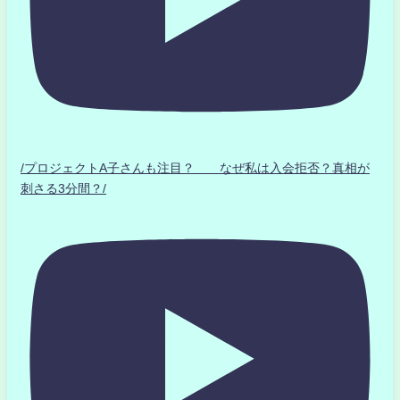
/プロジェクトA子さんも注目？ なぜ私は入会拒否？真相が
刺さる3分間？/