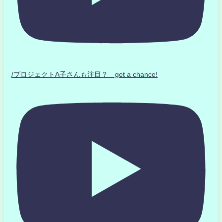
/プロジェクトA子さんも注目？ get a chance!