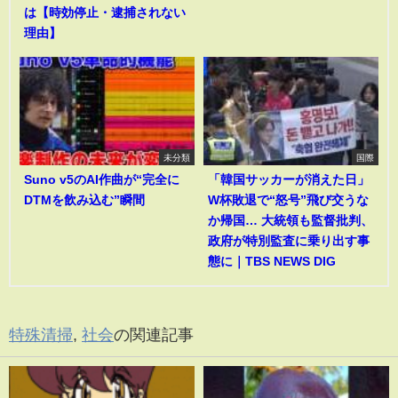
は【時効停止・逮捕されない
理由】
未分類
国際
Suno v5のAI作曲が“完全に
「韓国サッカーが消えた日」
DTMを飲み込む”瞬間
W杯敗退で“怒号”飛び交うな
か帰国… 大統領も監督批判、
政府が特別監査に乗り出す事
態に｜TBS NEWS DIG
特殊清掃
,
社会
の関連記事