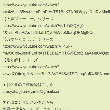
https://www.youtube.com/watch?
v=pfvAjsn35ss&list=PLoPtAsTE1BaKZN9iL8gyycD_rRviMm
【大麻ジャーニー】シリーズ
https://www.youtube.com/watch?v=1tTd2QMg1-
4&list=PLoPtAsTE1BaL1Xy0MW6pMbZqORMgl8Co-
【カマたくコラボ】シリーズ
https://www.youtube.com/watch?v=4SF-
rmw3Cx8&list=PLoPtAsTE1BaLYRTGvFEoxZIaaAemUyQux
【彫り師】シリーズ
https://www.youtube.com/watch?
v=wzXYdiukg5c&list=PLoPtAsTE1BaITSOpbqAafGz8SNhn
▼お仕事のご依頼等はこちら
urasyakaijourney.info@gmail.com
▼丸山ゴンザレスの本こちら
世界の混沌を歩く ダークツーリスト :