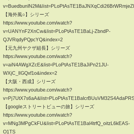
v=BuedbunIN2M&list=PLoPtAsTE1BaJNXqCdi26BrWRmjeZ
【海外風○】シリーズ
https://www.youtube.com/watch?
v=UANYnF2XnCw&list=PLoPtAsTE1BaLj-ZbndP-
QJVRqdyPQpcYQ&index=2
【元九州ヤクザ組長】シリーズ
https://www.youtube.com/watch?
v=aiN4AWgXZcE&list=PLoPtAsTE1BaJiPn21JU-
WXjC_IlGQxf1o&index=2
【大阪・西成】シリーズ
https://www.youtube.com/watch?
v=Pj7UtX7s6aA&list=PLoPtAsTE1BaIcrBUuVM32S4AdaPR
【googleストリートビューの旅】シリーズ
https://www.youtube.com/watch?
v=MNg3MPgCkFU&list=PLoPtAsTE1BaI4trfQ_oitzL6kEAS-
O1TS