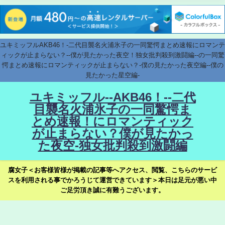
ユキミッフルAKB46！-二代目襲名火浦氷子の一同驚愕まとめ速報にロマンテ
ィックが止まらない？--僕が見たかった夜空！独女批判殺到激闘編--の一同驚
愕まとめ速報にロマンティックが止まらない？-僕の見たかった夜空編--僕の
見たかった星空編-
ユキミッフル--AKB46！--二代
目襲名火浦氷子の一同驚愕ま
とめ速報！にロマンティック
が止まらない？僕が見たかっ
た夜空-独女批判殺到激闘編
腐女子＜お客様皆様が掲載の記事等へアクセス、閲覧、こちらのサービ
スを利用される事でかろうじて運営できています＞本日は足元が悪い中
ご足労頂き誠に有難うございます。