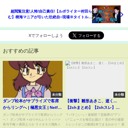
超閲覧注意!人怖!自己責任!【ルポライター村田ら
む】樹海マニアが引いた壮絶自○現場※タイトルか
ら察して苦手な方は絶対に見ないで下さいSSS『島
田秀平のお怪談巡り』
Xでフォローしよう
おすすめの記事
未分類
未分類
ダンプ松本がサプライズで客席
【衝撃】雛形あきこ、逝く...
からリングへ | 極悪女王 | Netflix
【2chまとめ】【2chスレ】
Japan
【5chスレ】
ダンプ松本がサプライズで客席からリング
‌ ? バチこいっ！速報部 ? 芸能界の"アツ
へ！ ダンプ松本 × ゆりやんレトリィバァ
い"ニュースを毎日お届け！ 世の中の最新
長与千種 × 唐田えりか ライオネス飛鳥 ×
トレンドがこの動画1本でまるわかり！ 新