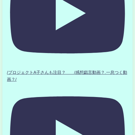
/プロジェクトA子さんも注目？ /感想戯言動画？.一息つく動
画？/