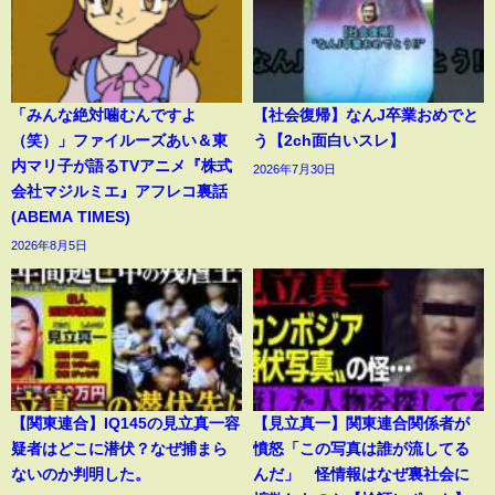
「みんな絶対噛むんですよ
【社会復帰】なんJ卒業おめでと
（笑）」ファイルーズあい＆東
う【2ch面白いスレ】
内マリ子が語るTVアニメ『株式
2026年7月30日
会社マジルミエ』アフレコ裏話
(ABEMA TIMES)
2026年8月5日
【関東連合】IQ145の見立真一容
【見立真一】関東連合関係者が
疑者はどこに潜伏？なぜ捕まら
憤怒「この写真は誰が流してる
ないのか判明した。
んだ」 怪情報はなぜ裏社会に