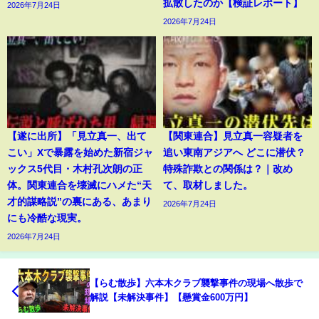
拡散したのか【検証レポート】
2026年7月24日
2026年7月24日
【遂に出所】「見立真一、出て
【関東連合】見立真一容疑者を
こい」Xで暴露を始めた新宿ジャ
追い東南アジアへ どこに潜伏？
ックス5代目・木村孔次朗の正
特殊詐欺との関係は？｜改め
体。関東連合を壊滅にハメた“天
て、取材しました。
才的謀略説”の裏にある、あまり
2026年7月24日
にも冷酷な現実。
2026年7月24日
【らむ散歩】六本木クラブ襲撃事件の現場へ散歩で
解説【未解決事件】【懸賞金600万円】