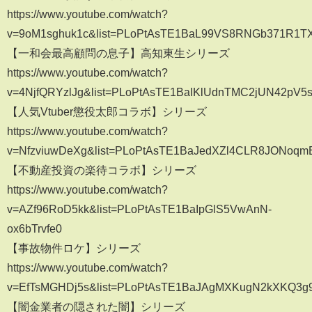
https://www.youtube.com/watch?
v=9oM1sghuk1c&list=PLoPtAsTE1BaL99VS8RNGb371R1T
【一和会最高顧問の息子】高知東生シリーズ
https://www.youtube.com/watch?
v=4NjfQRYzlJg&list=PLoPtAsTE1BaIKlUdnTMC2jUN42pV5
【人気Vtuber懲役太郎コラボ】シリーズ
https://www.youtube.com/watch?
v=NfzviuwDeXg&list=PLoPtAsTE1BaJedXZl4CLR8JONoqm
【不動産投資の楽待コラボ】シリーズ
https://www.youtube.com/watch?
v=AZf96RoD5kk&list=PLoPtAsTE1BaIpGlS5VwAnN-
ox6bTrvfe0
【事故物件ロケ】シリーズ
https://www.youtube.com/watch?
v=EfTsMGHDj5s&list=PLoPtAsTE1BaJAgMXKugN2kXKQ3g
【闇金業者の隠された闇】シリーズ