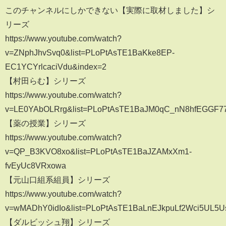
このチャンネルにしかできない【実際に取材しました】シ
リーズ
https://www.youtube.com/watch?
v=ZNphJhvSvq0&list=PLoPtAsTE1BaKke8EP-
EC1YCYrlcaciVdu&index=2
【村田らむ】シリーズ
https://www.youtube.com/watch?
v=LE0YAbOLRrg&list=PLoPtAsTE1BaJM0qC_nN8hfEGGF7
【薬の授業】シリーズ
https://www.youtube.com/watch?
v=QP_B3KVO8xo&list=PLoPtAsTE1BaJZAMxXm1-
fvEyUc8VRxowa
【元山口組系組員】シリーズ
https://www.youtube.com/watch?
v=wMADhY0idIo&list=PLoPtAsTE1BaLnEJkpuLf2Wci5UL5
【ダルビッシュ翔】シリーズ