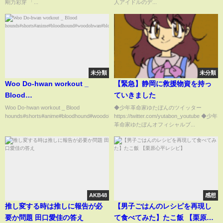
剛力彩芽 「...
人アイドルのデ...
未分類
未分類
Woo Do-hwan workout _
【緊急】静岡に救援物資を持っ
Blood
ていきました
hounds#shorts#anime#bloodhound#woodohwan#bloodhound
Woo Do-hwan workout _ Blood
◆少年革命家ゆたぼんのツイッター
hounds#shorts#anime#bloodhound#woodohwan#b...
https://twitter.com/yutabon_youtube ◆少年
革命家ゆたぼんオフィシャルブ...
AKB48
感想
推し変する時は推しに報告が必
【男子ごはんのレシピを再現し
要か問題 田口愛佳の答え
て食べてみた】たこ飯 【栗原心