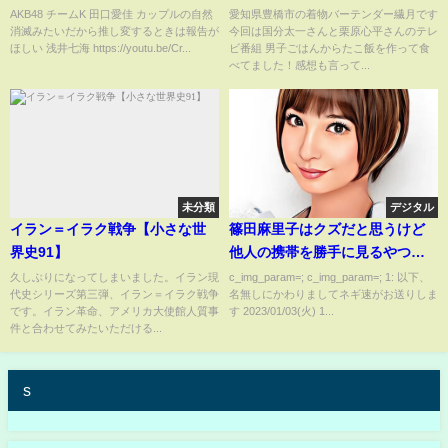
平レシピ】
AKB48 チームK 田口愛佳 カップルの自然
愛知県豊橋市の着物バーテンダー繊月です
消滅みたいだから推し変するときは報告が
今回は国分太一さんと栗原心平さんのテレ
ほしい 浅井七海 https://youtu.be/Cr...
ビ番組 男子ごはんからたこ飯を作って食
べてました！感想も言って...
未分類
デジタル
イラン＝イラク戦争【小さな世
篠田麻里子はクズだと思うけど
界史91】
他人の携帯を勝手に見るやつも
クズ
久しぶりになってしまいました。イラン現
c_img_param=; c_img_param=; 1: 以下、
代史シリーズ第三弾、イラン＝イラク戦争
名無しにかわりましてネギ速がお送りしま
です。イラン革命、アメリカ大使館人質事
す 2023/01/03(火) 1...
件と合わせてみたいただける...
s