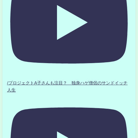
/プロジェクトA子さんも注目？ 独身ハゲ僧侶のサンドイッチ
人生