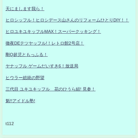
天にまします我ら！
ヒロシッフル！ヒロシデース山さんのリフォームひとりDIY！！
ヒロユキユキッフルMAX！スーパークッキング！
徹夜DEテツヤッフル!！レトロ館2号店！
剛Q超児ともっふる！
ヤナッフル ゲームだいすき6！放送局
ヒウラー総統の野望
三代目 ユキユキッフル 花のひうら組! 見参！
魁!!アイドル塾!
t112