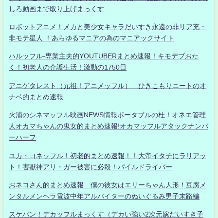
しろ動画まで取り上げまっくす
ロボットアニメ！メカと美少女キャラだいすき永遠の非リア充・
非モテ星人 ！あらゆるマニアの為のマニアックサイト
ハルッフル-専業主夫的YOUTUBERまとめ速報！キモデブおた
く！初老人の介護生活！激動の1750日
アニゲタレスト（元祖！アニメッフル） ひきこもりニートのオ
ナベ的まとめ速報
火浦のシネマッフル映画NEWS情報ポータブルの杜！オネエ管理
人オカマちゃんの鬼女的まとめ速報!オカマッフルアタックナンバ
ーハーフ
ユカ・ヨネッフル！初老的まとめ速報！！大帝イタチにラリアッ
ト！害獣神アリ・ガー被害に必殺！パイルドライバー
おネコさん的まとめ速報 僕の彼女はエリーちゃん人形！豆腐メ
ンタルメンヘラ電波中年アルバイターのぬいぐるみ男子末路編
スケバン！デカッフルまっくす（デカい強い2次元嫁だいすき子