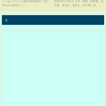
しい🙏 イラストの製作者様蒼崎ヤト様
與夢同行) 預告片 主演：劉暢，陳家樂，冼
#shorts #初音ミク...
色麗，惠英紅，姜皓文，林子聰，耿...
s