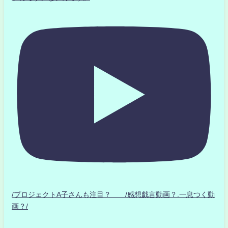
/プロジェクトA子さんも注目？ /感想戯言動画？.一息つく動
画？/