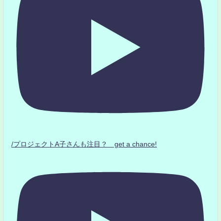
/プロジェクトA子さんも注目？ get a chance!