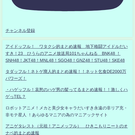
チャンネル登録
アイドッフル！ ワタクシ的まとめ速報 地下格闘アイドルだい
すき！23 ひうらのアニメ放送局101ちゃんねる BNK48 ！
SNH48！JKT48！MNL48！SGO48！GNZ48！STU48！SKE48
タダッフル！ネトゲ廃人的まとめ速報！！ネット乞食DE2000万
パワーズ！
・ハゲッフル！哀愁のハゲ男の髪ってるまとめ速報！！激しくハ
ゲっTEL？
ロボットアニメ！メカと美少女キャラだいすき永遠の非リア充・
非モテ星人 ！あらゆるマニアの為のマニアックサイト
アニゲタレスト（元祖！アニメッフル） ひきこもりニートのオ
ナベ的まとめ速報