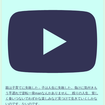
親は子育てに失敗した」子は人生に失敗した。負けに気付きも
う手遅れで逆転一発manなんかありません、 残りの人生、貧し
く食いつないでわずかな楽しみなど見つけて生きていくしかな
いのです。ないのです。