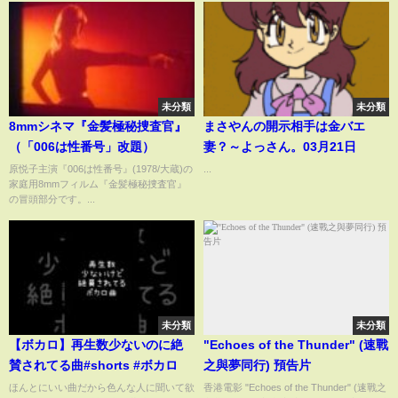
未分類
未分類
8mmシネマ『金髪極秘捜査官』
まさやんの開示相手は金バエ
（「006は性番号」改題）
妻？～よっさん。03月21日
原悦子主演『006は性番号』(1978/大蔵)の
...
家庭用8mmフィルム『金髪極秘捜査官』
の冒頭部分です。...
未分類
未分類
【ボカロ】再生数少ないのに絶
"Echoes of the Thunder" (速戰
賛されてる曲#shorts #ボカロ
之與夢同行) 預告片
ほんとにいい曲だから色んな人に聞いて欲
香港電影 "Echoes of the Thunder" (速戰之