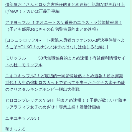
供部屋おじさんヒロシ之古惑仔的まとめ速報）話題な動画取り上
げMAX！デカいは正義刑事編
アキヨッフル-！ネオニートスケ番長のエキストラ芸能情報局！
（子ども部屋おばさんの自宅警備員的まとめ速報）
[ヨシヨシロッフル-！！-素浪人勇者カツオンの未解決事件簿へよ
うこそYOUKO！のナンノ洋子のはなしは信じるな編）]
モリッフル！ 50代無職独身的まとめ速報！有益便利情報サイ
トの杜 モリッフル
ユキユキッフル2！ど底辺的一同驚愕騒然まとめ速報！超氷河期
世代！人生の強制ロスカットですべてを失ったキグナス氷子の愛
のクリスタルキングボンビー脱出大作戦
ヒロコンプレックスNIGHT 的まとめ速報！！子供が欲しいど陰キ
ャアラフィフ女子のめざせ！専業主婦！婚活計画編
ユキユキッフル3！
萌えっふる！