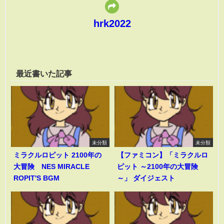
hrk2022
最近書いた記事
未分類
未分類
ミラクルロピット 2100年の
【ファミコン】「ミラクルロ
大冒険 NES MIRACLE
ピット ～2100年の大冒険
ROPIT'S BGM
～」 ダイジェスト