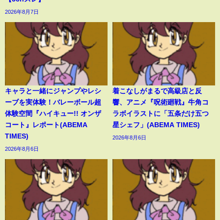
2026年8月7日
キャラと一緒にジャンプやレシ
着こなしがまるで高級店と反
ーブを実体験！バレーボール超
響、アニメ『呪術廻戦』牛角コ
体験空間『ハイキュー!! オンザ
ラボイラストに「五条だけ五つ
コート』レポート(ABEMA
星シェフ」(ABEMA TIMES)
TIMES)
2026年8月6日
2026年8月6日