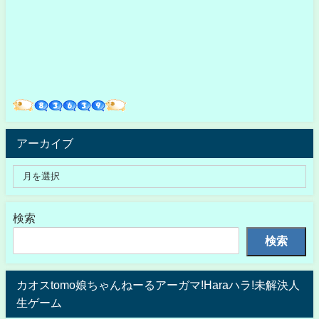
アーカイブ
検索
検索
カオスtomo娘ちゃんねーるアーガマ!Haraハラ!未解決人
生ゲーム