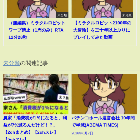
未分類
未分類
（無編集）ミラクルロピット
【ミラクルロピット2100年の
ワープ禁止（1周のみ）RTA
大冒険】を三十年以上ぶりに
12分28秒
プレイしてみた動画
未分類
の関連記事
農家「消費税が1％になると、利
パチンコホール運営会社 10年間
益が7%減るんだけど！？」
で半減(ABEMA TIMES)
【2chまとめ】【2chスレ】
2026年8月7日
【5chスレ】