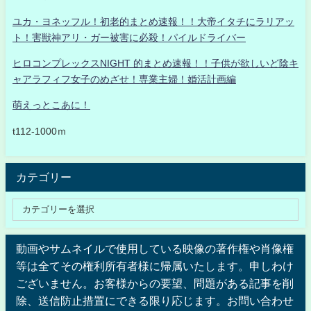
ユカ・ヨネッフル！初老的まとめ速報！！大帝イタチにラリアッ
ト！害獣神アリ・ガー被害に必殺！パイルドライバー
ヒロコンプレックスNIGHT 的まとめ速報！！子供が欲しいど陰キ
ャアラフィフ女子のめざせ！専業主婦！婚活計画編
萌えっとこあに！
t112-1000ｍ
カテゴリー
動画やサムネイルで使用している映像の著作権や肖像権
等は全てその権利所有者様に帰属いたします。申しわけ
ございません。お客様からの要望、問題がある記事を削
除、送信防止措置にできる限り応じます。お問い合わせ