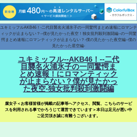
ユキミッフルAKB46！-二代目襲名火浦氷子の一同驚愕まとめ速報にロマンテ
ィックが止まらない？--僕が見たかった夜空！独女批判殺到激闘編--の一同驚
愕まとめ速報にロマンティックが止まらない？-僕の見たかった夜空編--僕の
見たかった星空編-
ユキミッフル--AKB46！--二代
目襲名火浦氷子の一同驚愕ま
とめ速報！にロマンティック
が止まらない？僕が見たかっ
た夜空-独女批判殺到激闘編
腐女子＜お客様皆様が掲載の記事等へアクセス、閲覧、こちらのサービ
スを利用される事でかろうじて運営できています＞本日は足元が悪い中
ご足労頂き誠に有難うございます。