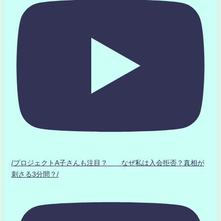
/プロジェクトA子さんも注目？ なぜ私は入会拒否？真相が
刺さる3分間？/