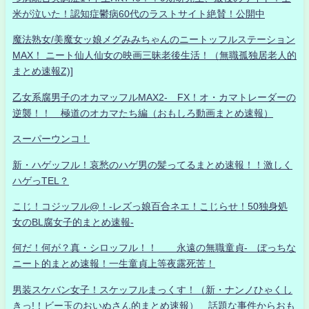
米が泣いた！認知症鬱病60代のラストサイト絶賛！公開中
魔法熟女/美魔女ッ娘メグみみちゃんのニートッフルステーション
MAX！ ニート仙人仙女の映画三昧老後生活！（無職孤独居老人的
まとめ速報Z)]
乙女系腐男子のオカマッフルMAX2- FX！オ・カマトレーダーの
逆襲！！ 極道のオカマたち編（おもしろ動画まとめ速報）
スーパーウンコ！
新・ハゲッフル！哀愁のハゲ男の髪ってるまとめ速報！！激しく
ハゲっTEL？
こじ！コジッフル@！-レズっ娘百合ネエ！こじらせ！50独身処
女のBL腐女子的まとめ速報-
何だ！何が？真・シロッフル！！ 永遠の無職童貞- ぼっちな
ニート的まとめ速報！一生童貞上等夜露死苦！
男装スケバン女子！スケッフルまっくす！（新・ナンノひゃくし
きっ!！ビー玉のおいぬさん的まとめ速報） 話題な事件からおも