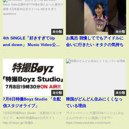
未分類
未分類
4th SINGLE「好きすぎてUp
お風呂 我慢してでもアイドルに
and down」 Music Video公開
会いに行きたい オタクの気持ち
中☝????#僕が見たかった青空 #
...
...
僕青 #乃木坂46公式ライバル #好
きすぎてupanddown
未分類
未分類
7月8日特撮Boyz Studio 「生配
韓国がどんどん住みにくくなっ
信スタジオライブ」
ている理由
7月8日特撮Boyz Studio 「生配信スタジオ
??メンバーシップ(愛GO&ペンジュ) みな
ライブ」 ■SNS 特撮Boyz公式サイト：
さんのサポートに感謝いです??‍♂️
http://t-boyz.jp/ 特撮B...
https://www.youtube.com/chann...