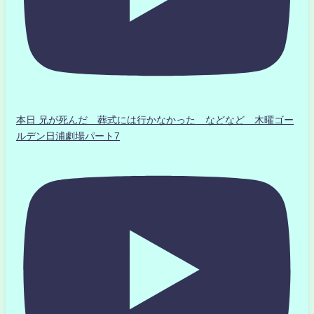
本日 兄が死んだ 葬式には行かなかった などなど 木曜ゴー
ルデン日浦劇場パート7