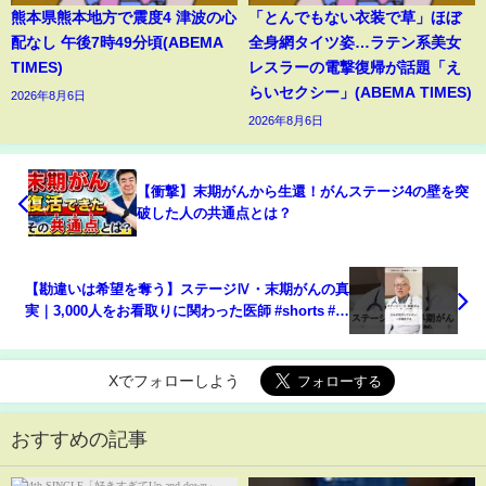
熊本県熊本地方で震度4 津波の心
「とんでもない衣装で草」ほぼ
配なし 午後7時49分頃(ABEMA
全身網タイツ姿…ラテン系美女
TIMES)
レスラーの電撃復帰が話題「え
らいセクシー」(ABEMA TIMES)
2026年8月6日
2026年8月6日
【衝撃】末期がんから生還！がんステージ4の壁を突
破した人の共通点とは？
【勘違いは希望を奪う】ステージⅣ・末期がんの真
実｜3,000人をお看取りに関わった医師 #shorts #ド
クタートッシュ #緩和ケア #緩和ケアの本流
Xでフォローしよう
おすすめの記事