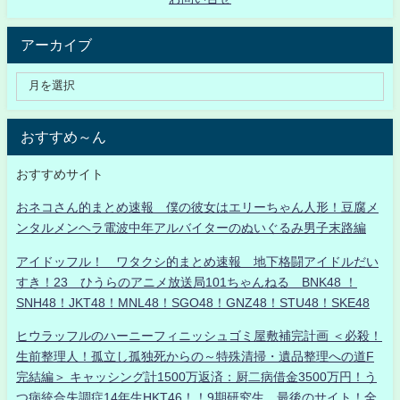
アーカイブ
おすすめ～ん
おすすめサイト
おネコさん的まとめ速報 僕の彼女はエリーちゃん人形！豆腐メ
ンタルメンヘラ電波中年アルバイターのぬいぐるみ男子末路編
アイドッフル！ ワタクシ的まとめ速報 地下格闘アイドルだい
すき！23 ひうらのアニメ放送局101ちゃんねる BNK48 ！
SNH48！JKT48！MNL48！SGO48！GNZ48！STU48！SKE48
ヒウラッフルのハーニーフィニッシュゴミ屋敷補完計画 ＜必殺！
生前整理人！孤立し孤独死からの～特殊清掃・遺品整理への道F
完結編＞ キャッシング計1500万返済：厨二病借金3500万円！う
つ病統合失調症14年生HKT46！！9期研究生、最後のサイト！全