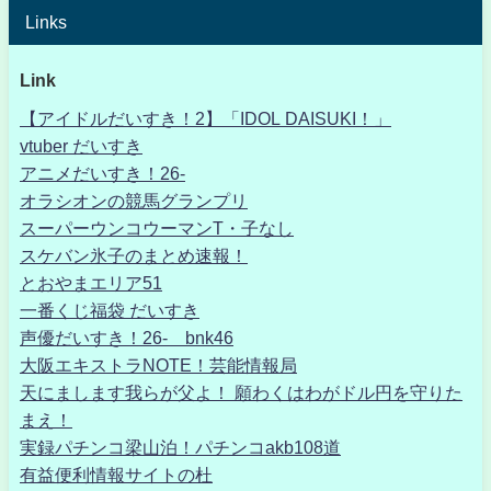
Links
Link
【アイドルだいすき！2】「IDOL DAISUKI！」
vtuber だいすき
アニメだいすき！26-
オラシオンの競馬グランプリ
スーパーウンコウーマンT・子なし
スケバン氷子のまとめ速報！
とおやまエリア51
一番くじ福袋 だいすき
声優だいすき！26- bnk46
大阪エキストラNOTE！芸能情報局
天にまします我らが父よ！ 願わくはわがドル円を守りた
まえ！
実録パチンコ梁山泊！パチンコakb108道
有益便利情報サイトの杜