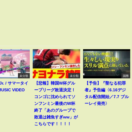
未分類
未分類
国際
 Jr. / サマータイ
【悲報】韓国W杯グル
【予告】『聖なる犯罪
USIC VIDEO
ープリーグ敗退決定！
者』予告編〈6.16デジ
コンゴに沈められてソ
タル配信開始／7.7 ブル
ンフンミン最後のW杯
ーレイ発売〉
終了「あのグループで
敗退は雑魚すぎww」が
こちらです！！！！