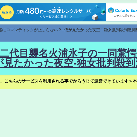
速報にロマンティックが止まらない？--僕が見たかった夜空！独女批判殺到激闘
！--二代目襲名火浦氷子の一同
見たかった夜空-独女批判殺到
、こちらのサービスを利用される事でかろうじて運営できています＞本