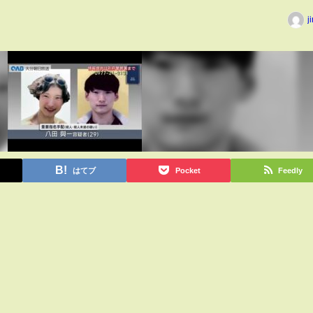
j
はてブ
Pocket
Feedly