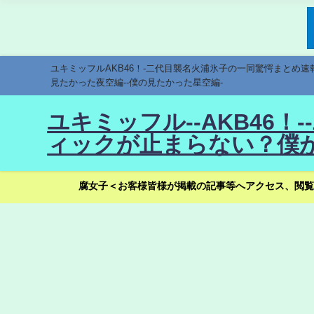
ユキミッフルAKB46！-二代目襲名火浦氷子の一同驚愕まとめ
見たかった夜空編--僕の見たかった星空編-
ユキミッフル--AKB46
ィックが止まらない？僕が
腐女子＜お客様皆様が掲載の記事等へアクセス、閲覧