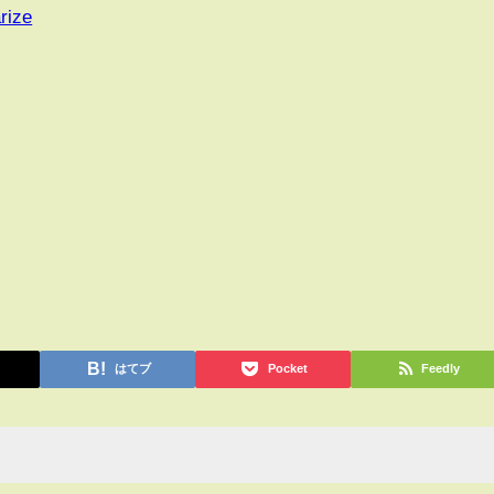
rize
はてブ
Pocket
Feedly