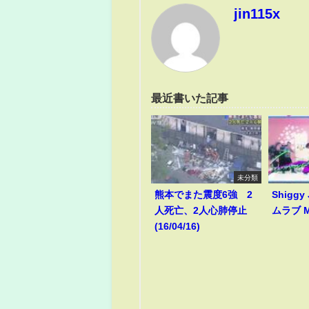
jin115x
最近書いた記事
未分類
熊本でまた震度6強 2
Shiggy
人死亡、2人心肺停止
ムラブ M
(16/04/16)