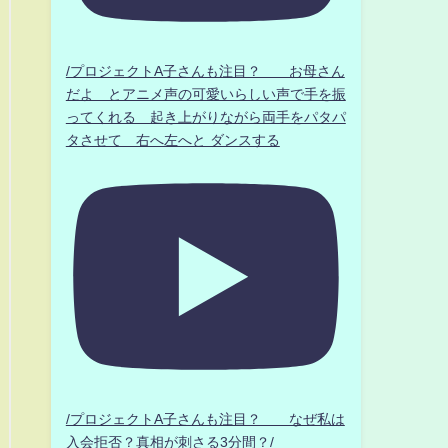
/プロジェクトA子さんも注目？ お母さん
だよ とアニメ声の可愛いらしい声で手を振
ってくれる 起き上がりながら両手をパタパ
タさせて 右へ左へと ダンスする
/プロジェクトA子さんも注目？ なぜ私は
入会拒否？真相が刺さる3分間？/