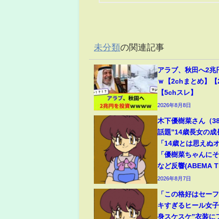
未分類
の関連記事
アラブ、秋田へ2兆
ｗ【2chまとめ】【
【5chスレ】
2026年8月8日
木下優樹菜さん（3
話題”14歳長女の
「14歳とは思えぬ
「優樹菜ちゃんに
など反響(ABEMA TI
2026年8月7日
「この格好はセー
キすぎるヒール女子
身スケスケ”衣装に