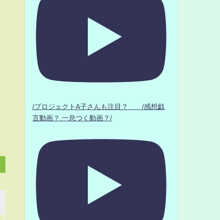
/プロジェクトA子さんも注目？ /感想戯
言動画？.一息つく動画？/