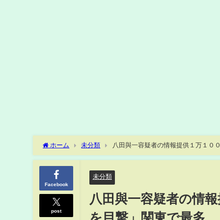
ホーム
未分類
八田與一容疑者の情報提供１万１０
未分類
Facebook
八田與一容疑者の情報
post
を目撃」関東で最多