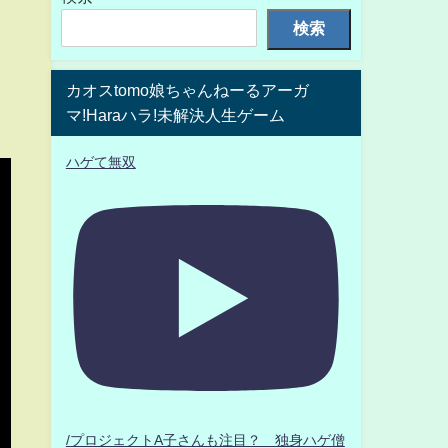
検索
カオスtomo娘ちゃんねーるアーガ
マ!Haraハラ!未解決人生ゲーム
ハゲて無双
/プロジェクトA子さんも注目？ 独身ハゲ僧