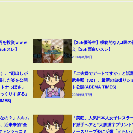
円を投資ｗｗｗ
【2ch優等生】模範的なんJ民の
2chスレ】
え【2ch面白いスレ】
2026年8月8日
8）、“顔出しが
「ご夫婦でデートですか」と話
成長した姿を公開
武井咲（32）、最新の自撮りシ
オトナっぽさ」
ト公開(ABEMA TIMES)
そっくりすぎる」
2026年8月7日
MES)
フなの？」ムキム
「美狂」人気日本人女子レスラ
、近未来的“全
ド派手ヘアと“大胆漢字プリント
ファンツッコミ
ノースリーブ姿に反響「えらい