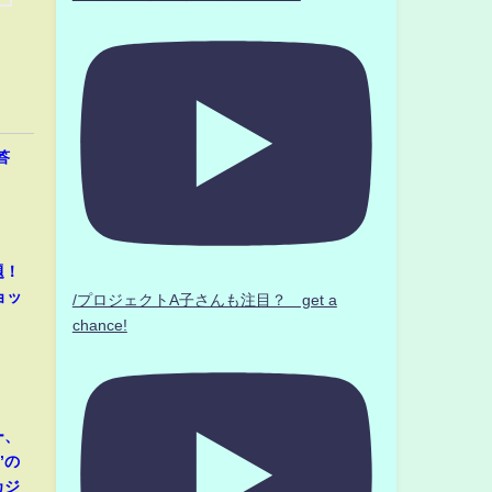
答
題！
ョッ
/プロジェクトA子さんも注目？ get a
chance!
ー、
”の
カジ