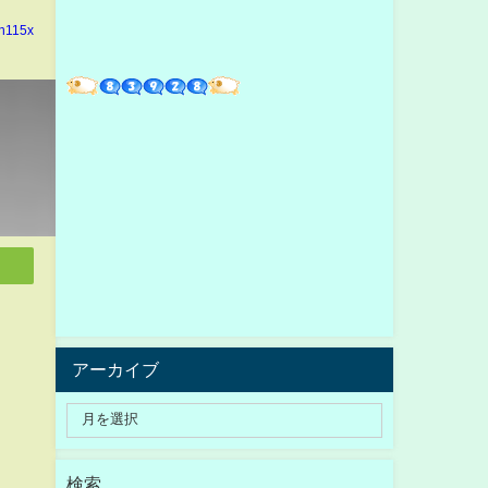
in115x
アーカイブ
検索