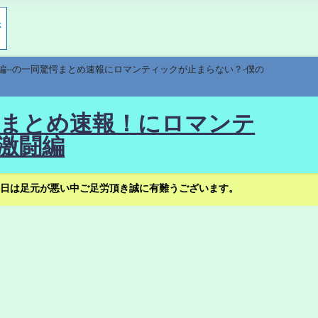
編--の一同驚愕まとめ速報にロマンティックが止まらない？-僕の
驚愕まとめ速報！にロマンテ
激闘編
日は足元が悪い中ご足労頂き誠に有難うございます。