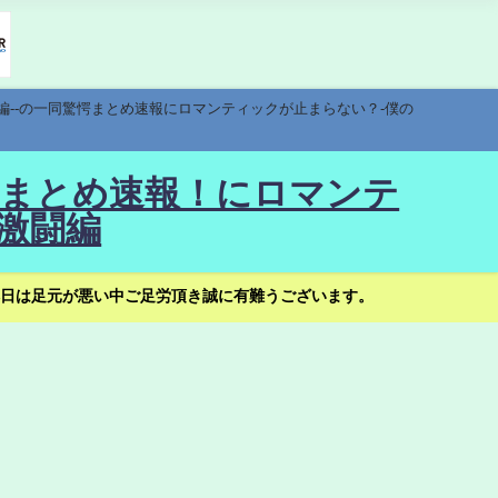
編--の一同驚愕まとめ速報にロマンティックが止まらない？-僕の
驚愕まとめ速報！にロマンテ
激闘編
日は足元が悪い中ご足労頂き誠に有難うございます。