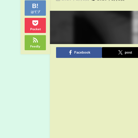
はてブ
Pocket
Feedly
Facebook
post