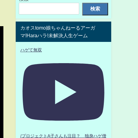
検索
カオスtomo娘ちゃんねーるアーガ
マ!Haraハラ!未解決人生ゲーム
ハゲて無双
/プロジェクトA子さんも注目？ 独身ハゲ僧