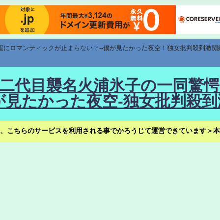
速報にロマンティックが止まらない？--僕が見たかった夜空！独女批判殺到激闘
！--二代目襲名火浦氷子の一同
見たかった夜空-独女批判殺到
、こちらのサービスを利用される事でかろうじて運営できています＞本