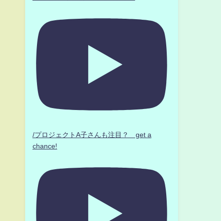
/プロジェクトA子さんも注目？ get a
chance!