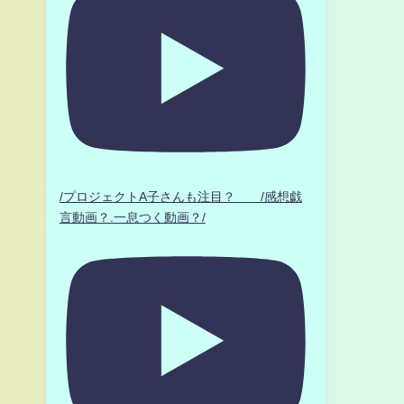
/プロジェクトA子さんも注目？ /感想戯
言動画？.一息つく動画？/
う