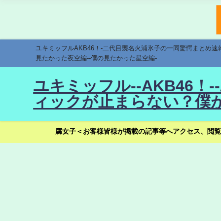
ユキミッフルAKB46！-二代目襲名火浦氷子の一同驚愕まとめ
見たかった夜空編--僕の見たかった星空編-
ユキミッフル--AKB46
ィックが止まらない？僕が
腐女子＜お客様皆様が掲載の記事等へアクセス、閲覧