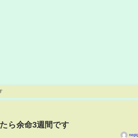
す
出たら余命3週間です
negi