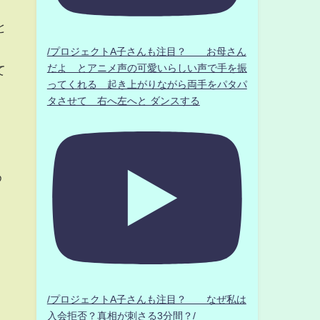
と
/プロジェクトA子さんも注目？ お母さん
だよ とアニメ声の可愛いらしい声で手を振
て
ってくれる 起き上がりながら両手をパタパ
タさせて 右へ左へと ダンスする
医
め
/プロジェクトA子さんも注目？ なぜ私は
入会拒否？真相が刺さる3分間？/