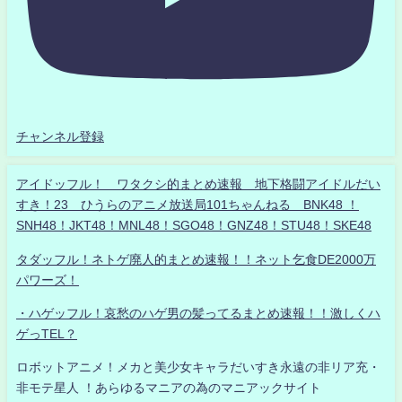
チャンネル登録
アイドッフル！ ワタクシ的まとめ速報 地下格闘アイドルだい
すき！23 ひうらのアニメ放送局101ちゃんねる BNK48 ！
SNH48！JKT48！MNL48！SGO48！GNZ48！STU48！SKE48
タダッフル！ネトゲ廃人的まとめ速報！！ネット乞食DE2000万
パワーズ！
・ハゲッフル！哀愁のハゲ男の髪ってるまとめ速報！！激しくハ
ゲっTEL？
ロボットアニメ！メカと美少女キャラだいすき永遠の非リア充・
非モテ星人 ！あらゆるマニアの為のマニアックサイト