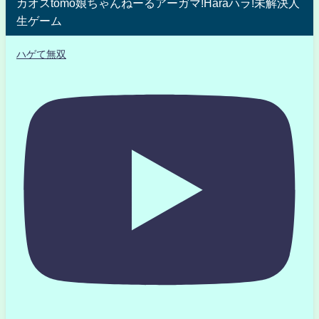
カオスtomo娘ちゃんねーるアーガマ!Haraハラ!未解決人
生ゲーム
ハゲて無双