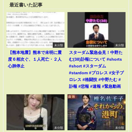
最近書いた記事
未分類
未分類
【熊本地震】熊本で未明に震
スターダム緊急会見！中野た
度６相次ぐ、１人死亡・２人
む(38)訃報について #shorts
心肺停止
#short #スターダム
#stardom #プロレス #女子プ
ロレス #格闘技 #中野たむ #
訃報 #悲報 #速報 #緊急動画
未分類
未分類