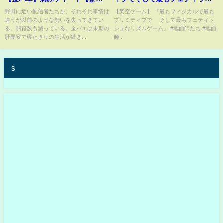
さん】消息不明【横山緑】ニコ
ュなゲーム
野田に近い配信者たちが、それぞれ事情は
【架空ゲーム】 『最もフィジカルで最も
違うが以前のような勢いを失ってきてい
プリミティブで そして最もフェティッ
生追放
る。閲覧数も減っている。金バエは末期の
シュなリズムゲーム』 #地面師たち #地面
肝硬変で寝たきりの生活が続き...
師...
s