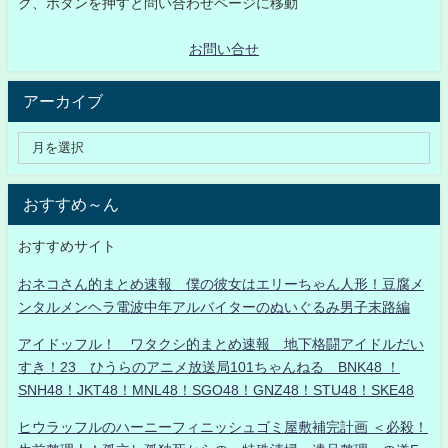
ク、ボタンを押すと問い合わせページに移動
お問い合せ
アーカイブ
おすすめ～ん
おすすめサイト
おネコさん的まとめ速報 僕の彼女はエリーちゃん人形！豆腐メ
ンタルメンヘラ電波中年アルバイターのぬいぐるみ男子末路編
アイドッフル！ ワタクシ的まとめ速報 地下格闘アイドルだい
すき！23 ひうらのアニメ放送局101ちゃんねる BNK48 ！
SNH48！JKT48！MNL48！SGO48！GNZ48！STU48！SKE48
ヒウラッフルのハーニーフィニッシュゴミ屋敷補完計画 ＜必殺！