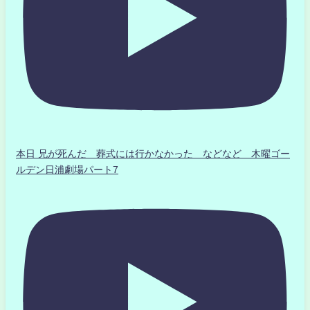
本日 兄が死んだ 葬式には行かなかった などなど 木曜ゴー
ルデン日浦劇場パート7