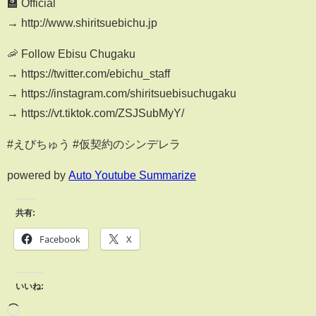
🏫 Official
→ http://www.shiritsuebichu.jp
🦐 Follow Ebisu Chugaku
→ https://twitter.com/ebichu_staff
→ https://instagram.com/shiritsuebisuchugaku
→ https://vt.tiktok.com/ZSJSubMyY/
#えびちゅう #仮契約のシンデレラ
powered by
Auto Youtube Summarize
共有:
Facebook
X
いいね: