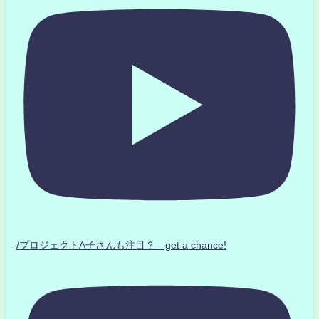
/プロジェクトA子さんも注目？ get a chance!