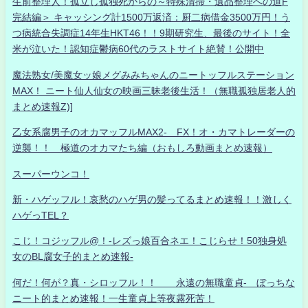
生前整理人！孤立し孤独死からの～特殊清掃・遺品整理への道F
完結編＞ キャッシング計1500万返済：厨二病借金3500万円！う
つ病統合失調症14年生HKT46！！9期研究生、最後のサイト！全
米が泣いた！認知症鬱病60代のラストサイト絶賛！公開中
魔法熟女/美魔女ッ娘メグみみちゃんのニートッフルステーション
MAX！ ニート仙人仙女の映画三昧老後生活！（無職孤独居老人的
まとめ速報Z)]
乙女系腐男子のオカマッフルMAX2- FX！オ・カマトレーダーの
逆襲！！ 極道のオカマたち編（おもしろ動画まとめ速報）
スーパーウンコ！
新・ハゲッフル！哀愁のハゲ男の髪ってるまとめ速報！！激しく
ハゲっTEL？
こじ！コジッフル@！-レズっ娘百合ネエ！こじらせ！50独身処
女のBL腐女子的まとめ速報-
何だ！何が？真・シロッフル！！ 永遠の無職童貞- ぼっちな
ニート的まとめ速報！一生童貞上等夜露死苦！