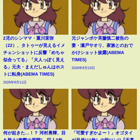
2児のシンママ・重川茉弥
元ジャンポケ斉藤慎二被告の
（22）、タトゥーが見えるイメ
妻・瀬戸サオリ、家族とのおで
チェンショットに反響「めちゃ
かけショット披露(ABEMA
似合ってる」「大人っぽく見え
TIMES)
る」元夫・まえだしゅんはホス
2026年8月10日
トに転身(ABEMA TIMES)
2026年8月11日
何が起きた…！？ 河村勇輝、目
「可愛すぎかよー！」オゴタイ
を疑う“衝撃の展開” 巨人3枚
が兄弟に“赦しの指ツン”/『天幕