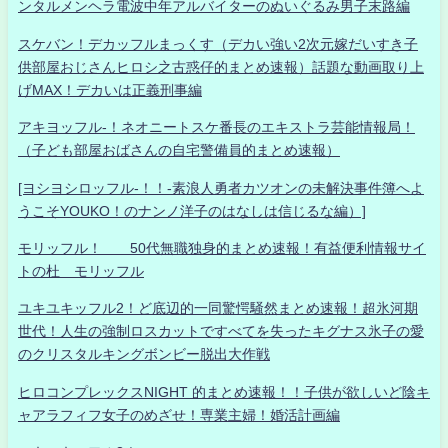
ンタルメンヘラ電波中年アルバイターのぬいぐるみ男子末路編
スケバン！デカッフルまっくす（デカい強い2次元嫁だいすき子
供部屋おじさんヒロシ之古惑仔的まとめ速報）話題な動画取り上
げMAX！デカいは正義刑事編
アキヨッフル-！ネオニートスケ番長のエキストラ芸能情報局！
（子ども部屋おばさんの自宅警備員的まとめ速報）
[ヨシヨシロッフル-！！-素浪人勇者カツオンの未解決事件簿へよ
うこそYOUKO！のナンノ洋子のはなしは信じるな編）]
モリッフル！ 50代無職独身的まとめ速報！有益便利情報サイ
トの杜 モリッフル
ユキユキッフル2！ど底辺的一同驚愕騒然まとめ速報！超氷河期
世代！人生の強制ロスカットですべてを失ったキグナス氷子の愛
のクリスタルキングボンビー脱出大作戦
ヒロコンプレックスNIGHT 的まとめ速報！！子供が欲しいど陰キ
ャアラフィフ女子のめざせ！専業主婦！婚活計画編