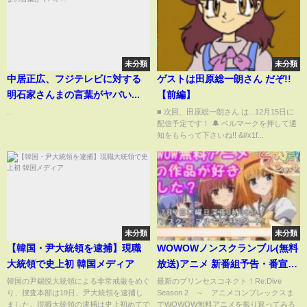
未分類
未分類
中居正広、フジテレビに対する
ゲストは田原総一朗さん だぞ!!
明石家さんまの言葉がヤバい...
【前編】
...
■ 次回、田原総一朗さん は...12月15日に
配信予定です！ 🔔 ベルマークを押して通
知をもらって下さいね!! &#x1f...
未分類
未分類
【韓国・尹大統領を逮捕】現職
WOWOWノンスクランブル(無料
大統領で史上初 韓国メディア
放送)アニメ 新番組予告・番宣Ｃ
Ｍ集
韓国の尹錫悦大統領による非常戒厳をめぐ
最新のプリンセスコネクト！Re:Dive
り、捜査本部は19日、尹大統領を逮捕し
Season 2 ～ アニメコンプレックスま
ました。現職大統領の逮捕は史上初めてで
でWOWOW無料アニメを振り返ってみる