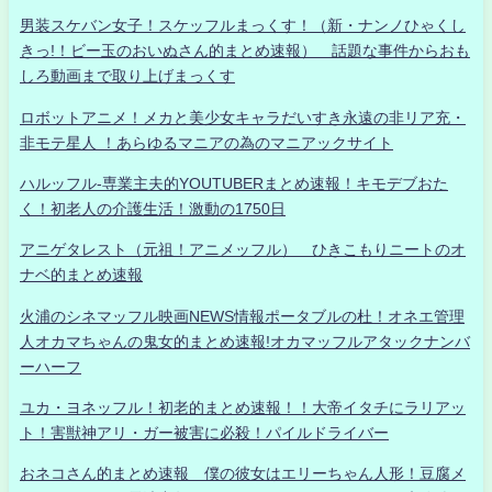
男装スケバン女子！スケッフルまっくす！（新・ナンノひゃくし
きっ!！ビー玉のおいぬさん的まとめ速報） 話題な事件からおも
しろ動画まで取り上げまっくす
ロボットアニメ！メカと美少女キャラだいすき永遠の非リア充・
非モテ星人 ！あらゆるマニアの為のマニアックサイト
ハルッフル-専業主夫的YOUTUBERまとめ速報！キモデブおた
く！初老人の介護生活！激動の1750日
アニゲタレスト（元祖！アニメッフル） ひきこもりニートのオ
ナベ的まとめ速報
火浦のシネマッフル映画NEWS情報ポータブルの杜！オネエ管理
人オカマちゃんの鬼女的まとめ速報!オカマッフルアタックナンバ
ーハーフ
ユカ・ヨネッフル！初老的まとめ速報！！大帝イタチにラリアッ
ト！害獣神アリ・ガー被害に必殺！パイルドライバー
おネコさん的まとめ速報 僕の彼女はエリーちゃん人形！豆腐メ