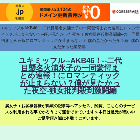
ユキミッフルAKB46！-二代目襲名火浦氷子の一同驚愕まとめ速報にロマンテ
ィックが止まらない？--僕が見たかった夜空！独女批判殺到激闘編--の一同驚
愕まとめ速報にロマンティックが止まらない？-僕の見たかった夜空編--僕の
見たかった星空編-
ユキミッフル--AKB46！--二代
目襲名火浦氷子の一同驚愕ま
とめ速報！にロマンティック
が止まらない？僕が見たかっ
た夜空-独女批判殺到激闘編
腐女子＜お客様皆様が掲載の記事等へアクセス、閲覧、こちらのサービ
スを利用される事でかろうじて運営できています＞本日は足元が悪い中
ご足労頂き誠に有難うございます。