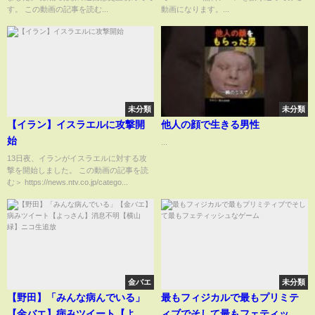
す。 この動画の記事を読む...
動画になります。...
未分類
未分類
【イラン】イスラエルに攻撃開
他人の顔で生きる男性
始
...
13日夜、イランがイスラエルに対する攻
撃を開始しました。 この動画の記事を読
む＞ https://news.ntv.co.jp/catego...
金バエ
未分類
【野田】「みんな病んでいる」
最もフィジカルで最もプリミテ
【金バエ】病みツイート【よっ
ィブでそして最もフェティッシ