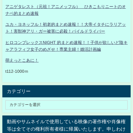
アニゲタレスト（元祖！アニメッフル） ひきこもりニートのオ
ナベ的まとめ速報
ユカ・ヨネッフル！初老的まとめ速報！！大帝イタチにラリアッ
ト！害獣神アリ・ガー被害に必殺！パイルドライバー
ヒロコンプレックスNIGHT 的まとめ速報！！子供が欲しいど陰キ
ャアラフィフ女子のめざせ！専業主婦！婚活計画編
萌えっとこあに！
t112-1000ｍ
カテゴリー
動画やサムネイルで使用している映像の著作権や肖像権
等は全てその権利所有者様に帰属いたします。申しわけ