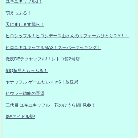
ユキユキッフル3！
萌えっふる！
天にまします我ら！
ヒロシッフル！ヒロシデース山さんのリフォームひとりDIY！！
ヒロユキユキッフルMAX！スーパークッキング！
徹夜DEテツヤッフル!！レトロ館2号店！
剛Q超児ともっふる！
ヤナッフル ゲームだいすき6！放送局
ヒウラー総統の野望
三代目 ユキユキッフル 花のひうら組! 見参！
魁!!アイドル塾!