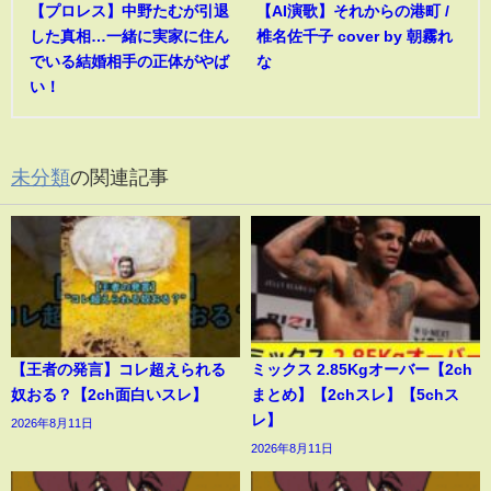
【プロレス】中野たむが引退
【AI演歌】それからの港町 /
した真相…一緒に実家に住ん
椎名佐千子 cover by 朝霧れ
でいる結婚相手の正体がやば
な
い！
未分類
の関連記事
【王者の発言】コレ超えられる
ミックス 2.85Kgオーバー【2ch
奴おる？【2ch面白いスレ】
まとめ】【2chスレ】【5chス
レ】
2026年8月11日
2026年8月11日