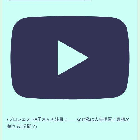
/プロジェクトA子さんも注目？ なぜ私は入会拒否？真相が
刺さる3分間？/