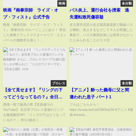
映画
未分類
映画『南拳宗師 ライズ・オ
バス炎上、運行会社を捜索 過
ブ・フィスト』公式予告
失運転致死傷容疑
映画『南拳宗師 ライズ・オブ・フィス
名古屋市北区の名古屋高速道路で路線バス
ト』 南拳功夫 のルーツここにあり！ 実在
が横転、炎上するなどして９人が死傷した
した南拳グランドマスター≪リウ・ユエン
事故で、バスの車両自体には異常がなかっ
バー≫の激動史を描く！ ...
たとみられることが２３日、...
プロレス
未分類
【全て見せます】『リングの下
【アニメ】酔った義母に父と間
ってどうなってるの？』全日本
違われた息子 パート1
プロレス道場のリングを徹底解
満場一致で最高の男【宮原健斗の
フルはこちらから！
YouTube】 全日本プロレス道場のリング
https://youtu.be/UeD3M3njJ30 #アニメ #漫
剖! さらに…プロレス“ロープ”の
を徹底解剖SP! 「リングの下はどうなって
画 #shorts...
真の恐ろしさが明らかに! 『ただ
いるの？」 布を1枚めく...
のワイヤーです』【完全公開】
#136