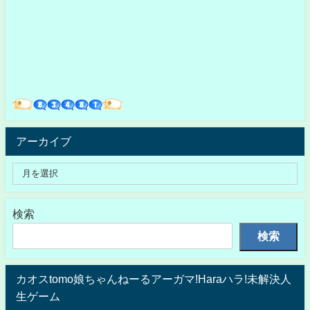
アーカイブ
検索
検索
カオスtomo娘ちゃんねーるアーガマ!Haraハラ!未解決人
生ゲーム