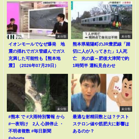
未分類
未分類
イオンモールでなぜ爆発 地
熊本県菊陽町のJR豊肥線「踏
震の揺れでガス管緩んでガス
切に人が入ってきた」1人死
充満した可能性も【熊本地
亡 光の森～肥後大津間で約
震】（2026年07月29日）
1時間半 運転見合わせ
未分類
未分類
#熊本 で #大雨特別警報 から
最適な射精回数とは？テスト
#一夜明け 2人 心肺停止 ・
ステロン値や筋肥大に影響は
不明者複数 #毎日新聞
あるのか？
#shorts