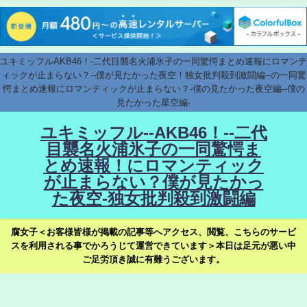
ユキミッフルAKB46！-二代目襲名火浦氷子の一同驚愕まとめ速報にロマンテ
ィックが止まらない？--僕が見たかった夜空！独女批判殺到激闘編--の一同驚
愕まとめ速報にロマンティックが止まらない？-僕の見たかった夜空編--僕の
見たかった星空編-
ユキミッフル--AKB46！--二代
目襲名火浦氷子の一同驚愕ま
とめ速報！にロマンティック
が止まらない？僕が見たかっ
た夜空-独女批判殺到激闘編
腐女子＜お客様皆様が掲載の記事等へアクセス、閲覧、こちらのサービ
スを利用される事でかろうじて運営できています＞本日は足元が悪い中
ご足労頂き誠に有難うございます。