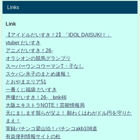
Links
Link
【アイドルだいすき！2】「IDOL DAISUKI！」
vtuber だいすき
アニメだいすき！26-
オラシオンの競馬グランプリ
スーパーウンコウーマンT・子なし
スケバン氷子のまとめ速報！
とおやまエリア51
一番くじ福袋 だいすき
声優だいすき！26- bnk46
大阪エキストラNOTE！芸能情報局
天にまします我らが父よ！ 願わくはわがドル円を守りた
まえ！
実録パチンコ梁山泊！パチンコakb108道
有益便利情報サイトの杜