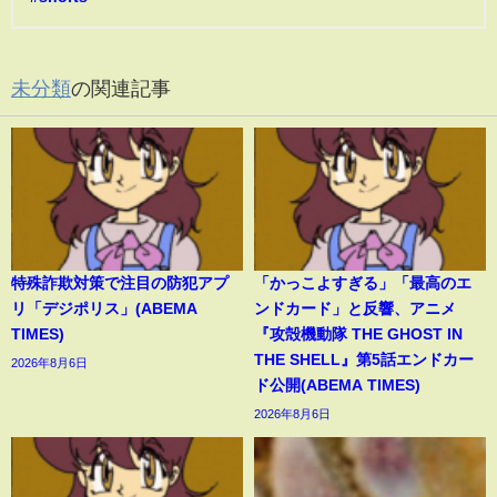
未分類
の関連記事
特殊詐欺対策で注目の防犯アプ
「かっこよすぎる」「最高のエ
リ「デジポリス」(ABEMA
ンドカード」と反響、アニメ
TIMES)
『攻殻機動隊 THE GHOST IN
THE SHELL』第5話エンドカー
2026年8月6日
ド公開(ABEMA TIMES)
2026年8月6日