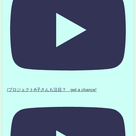
/プロジェクトA子さんも注目？ get a chance!