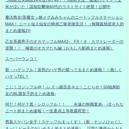
米が泣いた！認知症鬱病60代のラストサイト絶賛！公開中
魔法熟女/美魔女ッ娘メグみみちゃんのニートッフルステーション
MAX！ ニート仙人仙女の映画三昧老後生活！（無職孤独居老人的
まとめ速報Z)]
乙女系腐男子のオカマッフルMAX2- FX！オ・カマトレーダーの
逆襲！！ 極道のオカマたち編（おもしろ動画まとめ速報）
スーパーウンコ！
新・ハゲッフル！哀愁のハゲ男の髪ってるまとめ速報！！激しく
ハゲっTEL？
こじ！コジッフル@！-レズっ娘百合ネエ！こじらせ！50独身処
女のBL腐女子的まとめ速報-
何だ！何が？真・シロッフル！！ 永遠の無職童貞- ぼっちな
ニート的まとめ速報！一生童貞上等夜露死苦！
男装スケバン女子！スケッフルまっくす！（新・ナンノひゃくし
きっ!！ビー玉のおいぬさん的まとめ速報） 話題な事件からおも