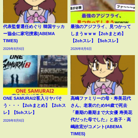
代表監督選任めぐり 韓国サッカ
最強のアジフライ、見つかって
ー協会に家宅捜索(ABEMA
しまうｗｗｗ【2chまとめ】
TIMES)
【2chスレ】【5chスレ】
2026年8月6日
2026年8月6日
ONE SAMURAI2客入りヤバそ
高嶋ファミリーの母・寿美花代
う・・・【2chまとめ】【2chス
さん、老衰のため94歳で死去
レ】【5chスレ】
「最期の最期まで大女優 寿美花
代だった母でした」と息子・高
2026年8月6日
嶋政宏がコメント(ABEMA
TIMES)