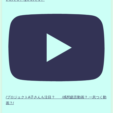
/プロジェクトA子さんも注目？ /感想戯言動画？.一息つく動
画？/