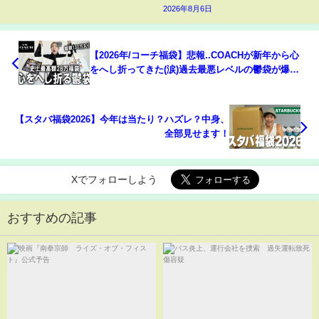
2026年8月6日
【2026年/コーチ福袋】悲報..COACHが新年から心
をへし折ってきた(涙)過去最悪レベルの鬱袋が爆
誕。28万円メンズ＆レディース福袋を開封!130万相
当の中身をガチレビュー【新年/アウトレット】
【スタバ福袋2026】今年は当たり？ハズレ？中身、
全部見せます！
Xでフォローしよう
おすすめの記事