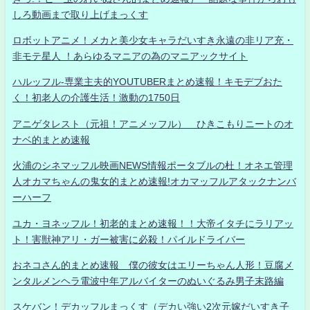
しろ動画まで取り上げまっくす
ロボットアニメ！メカと美少女キャラだいすき永遠の非リア充・
非モテ星人 ！あらゆるマニアの為のマニアックサイト
ハルッフル-専業主夫的YOUTUBERまとめ速報！キモデブおた
く！初老人の介護生活！激動の1750日
アニゲタレスト（元祖！アニメッフル） ひきこもりニートのオ
ナベ的まとめ速報
火浦のシネマッフル映画NEWS情報ポータブルの杜！オネエ管理
人オカマちゃんの鬼女的まとめ速報!オカマッフルアタックナンバ
ーハーフ
ユカ・ヨネッフル！初老的まとめ速報！！大帝イタチにラリアッ
ト！害獣神アリ・ガー被害に必殺！パイルドライバー
おネコさん的まとめ速報 僕の彼女はエリーちゃん人形！豆腐メ
ンタルメンヘラ電波中年アルバイターのぬいぐるみ男子末路編
スケバン！デカッフルまっくす（デカい強い2次元嫁だいすき子