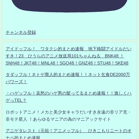
チャンネル登録
アイドッフル！ ワタクシ的まとめ速報 地下格闘アイドルだい
すき！23 ひうらのアニメ放送局101ちゃんねる BNK48 ！
SNH48！JKT48！MNL48！SGO48！GNZ48！STU48！SKE48
タダッフル！ネトゲ廃人的まとめ速報！！ネット乞食DE2000万
パワーズ！
・ハゲッフル！哀愁のハゲ男の髪ってるまとめ速報！！激しくハ
ゲっTEL？
ロボットアニメ！メカと美少女キャラだいすき永遠の非リア充・
非モテ星人 ！あらゆるマニアの為のマニアックサイト
アニゲタレスト（元祖！アニメッフル） ひきこもりニートのオ
ナベ的まとめ速報