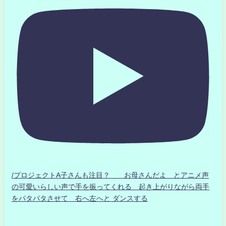
/プロジェクトA子さんも注目？ お母さんだよ とアニメ声
の可愛いらしい声で手を振ってくれる 起き上がりながら両手
をパタパタさせて 右へ左へと ダンスする