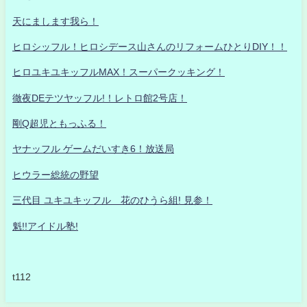
天にまします我ら！
ヒロシッフル！ヒロシデース山さんのリフォームひとりDIY！！
ヒロユキユキッフルMAX！スーパークッキング！
徹夜DEテツヤッフル!！レトロ館2号店！
剛Q超児ともっふる！
ヤナッフル ゲームだいすき6！放送局
ヒウラー総統の野望
三代目 ユキユキッフル 花のひうら組! 見参！
魁!!アイドル塾!
t112