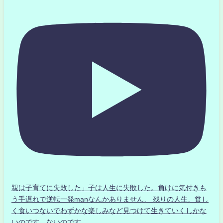
親は子育てに失敗した」子は人生に失敗した。負けに気付きも
う手遅れで逆転一発manなんかありません、 残りの人生、貧し
く食いつないでわずかな楽しみなど見つけて生きていくしかな
いのです。ないのです。