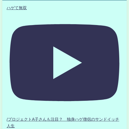
ハゲて無双
/プロジェクトA子さんも注目？ 独身ハゲ僧侶のサンドイッチ
人生