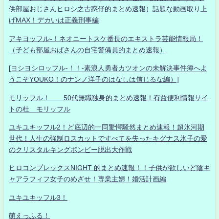
供部屋おじさんヒロシ之古惑仔的まとめ速報）話題な動画取り上
げMAX！デカいは正義刑事編
アキヨッフル-！ネオニートスケ番長のエキストラ芸能情報局！
（子ども部屋おばさんの自宅警備員的まとめ速報）
[ヨシヨシロッフル-！！-素浪人勇者カツオンの未解決事件簿へよ
うこそYOUKO！のナンノ洋子のはなしは信じるな編）]
モリッフル！ 50代無職独身的まとめ速報！有益便利情報サイ
トの杜 モリッフル
ユキユキッフル2！ど底辺的一同驚愕騒然まとめ速報！超氷河期
世代！人生の強制ロスカットですべてを失ったキグナス氷子の愛
のクリスタルキングボンビー脱出大作戦
ヒロコンプレックスNIGHT 的まとめ速報！！子供が欲しいど陰キ
ャアラフィフ女子のめざせ！専業主婦！婚活計画編
ユキユキッフル3！
萌えっふる！