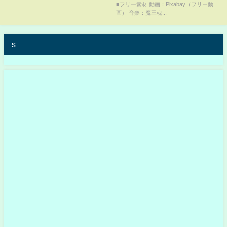
■フリー素材 動画：Pixabay（フリー動
画） 音楽：魔王魂...
s