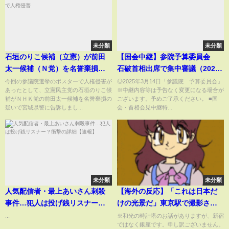
未分類
未分類
石垣のりこ候補（立憲）が前田
【国会中継】参院予算委員会
太一候補（Ｎ党）を名誉棄損の
石破首相出席で集中審議（2025
疑いで告訴 ポスターで人権侵
年3月14日）
今回の参議院選挙のポスターで人権侵害が
◎2025年3月14日「参議院 予算委員会」
あったとして、立憲民主党の石垣のりこ候
※中継内容等は予告なく変更になる場合が
害
補がＮＨＫ党の前田太一候補を名誉棄損の
ございます。予めご了承ください。 ■国
疑いで宮城県警に告訴しまし...
会・首相会見中継特...
未分類
未分類
人気配信者・最上あいさん刺殺
【海外の反応】「これは日本だ
事件…犯人は投げ銭リスナー？
けの光景だ」東京駅で撮影され
衝撃の詳細【速報】
た『７分間の映像』に海外が騒
...
※和光の時計塔のお話がありますが、新宿
ではなく銀座です。申し訳ございません。
然となった理由