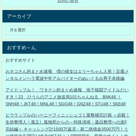
お問い合せ
アーカイブ
おすすめ～ん
おすすめサイト
おネコさん的まとめ速報 僕の彼女はエリーちゃん人形！豆腐メ
ンタルメンヘラ電波中年アルバイターのぬいぐるみ男子末路編
アイドッフル！ ワタクシ的まとめ速報 地下格闘アイドルだい
すき！23 ひうらのアニメ放送局101ちゃんねる BNK48 ！
SNH48！JKT48！MNL48！SGO48！GNZ48！STU48！SKE48
ヒウラッフルのハーニーフィニッシュゴミ屋敷補完計画 ＜必殺！
生前整理人！孤立し孤独死からの～特殊清掃・遺品整理への道F
完結編＞ キャッシング計1500万返済：厨二病借金3500万円！う
つ病統合失調症14年生HKT46！！9期研究生、最後のサイト！全