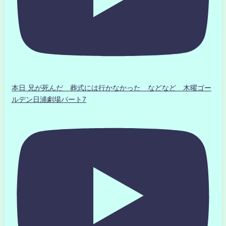
本日 兄が死んだ 葬式には行かなかった などなど 木曜ゴー
ルデン日浦劇場パート7