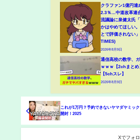
クラファン1億円達
2.3％…中道改革連
流議論に泉健太氏
かはやめてほしい
とで評価されない」(
TIMES)
2026年8月9日
通信高校の数学、
ｗｗｗ【2chまとめ
【5chスレ】
2026年8月9日
これが1万円？予約できないヤマダヤミック
開封！2025
Xでフォ