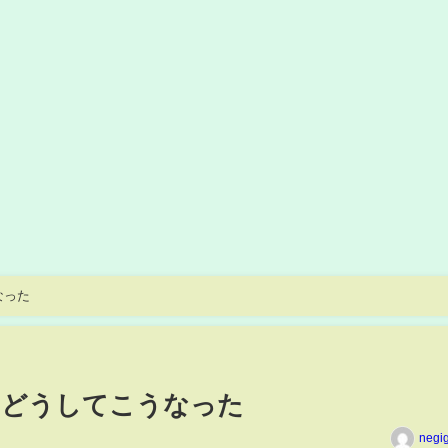
なった
袋】どうしてこうなった
negi