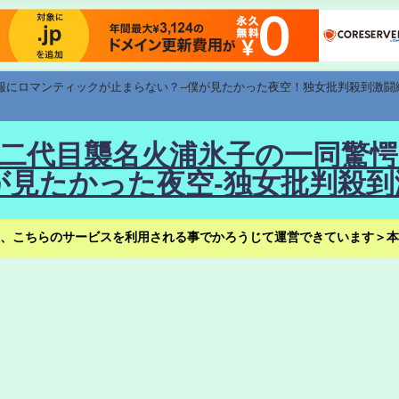
速報にロマンティックが止まらない？--僕が見たかった夜空！独女批判殺到激闘
！--二代目襲名火浦氷子の一同
見たかった夜空-独女批判殺到
、こちらのサービスを利用される事でかろうじて運営できています＞本