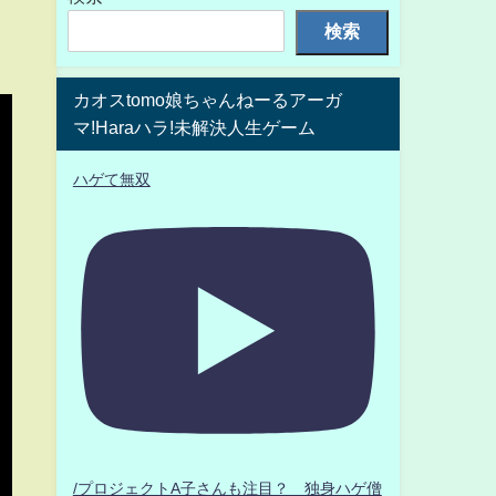
検索
カオスtomo娘ちゃんねーるアーガ
マ!Haraハラ!未解決人生ゲーム
ハゲて無双
/プロジェクトA子さんも注目？ 独身ハゲ僧