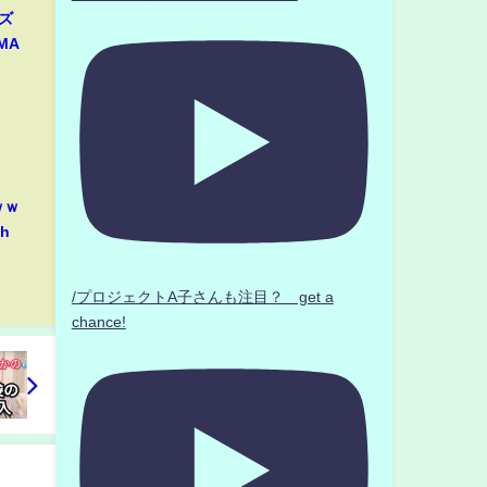
ズ
MA
ｗｗ
h
/プロジェクトA子さんも注目？ get a
chance!