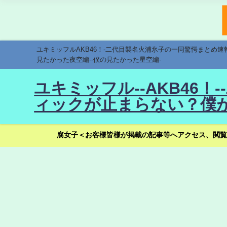
ユキミッフルAKB46！-二代目襲名火浦氷子の一同驚愕まとめ
見たかった夜空編--僕の見たかった星空編-
ユキミッフル--AKB46
ィックが止まらない？僕が
腐女子＜お客様皆様が掲載の記事等へアクセス、閲覧