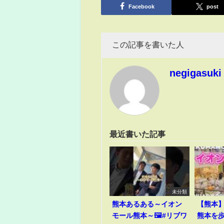
Facebook
post
この記事を書いた人
negigasuki
最近書いた記事
未分類
熊本あるある～イオン
【熊本
モール熊本～🖼️#リブワ
熊本を歩