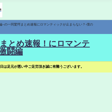
編--の一同驚愕まとめ速報にロマンティックが止まらない？-僕の
驚愕まとめ速報！にロマンテ
激闘編
日は足元が悪い中ご足労頂き誠に有難うございます。