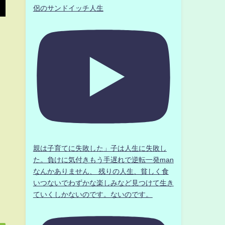
侶のサンドイッチ人生
親は子育てに失敗した」子は人生に失敗し
た。負けに気付きもう手遅れで逆転一発man
なんかありません、 残りの人生、貧しく食
いつないでわずかな楽しみなど見つけて生き
ていくしかないのです。ないのです。