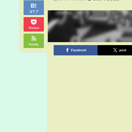
はてブ
Pocket
Feedly
Facebook
post