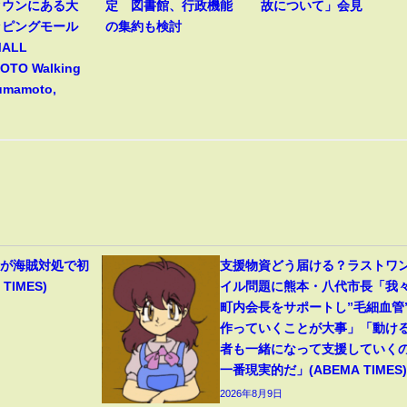
タウンにある大
定 図書館、行政機能
故について」会見
ッピングモール
の集約も検討
MALL
TO Walking
Kumamoto,
機が海賊対処で初
支援物資どう届ける？ラストワ
TIMES)
イル問題に熊本・八代市長「我
町内会長をサポートし”毛細血管
作っていくことが大事」「動け
者も一緒になって支援していく
一番現実的だ」(ABEMA TIMES)
2026年8月9日