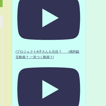
/プロジェクトA子さんも注目？ /感想戯
言動画？.一息つく動画？/