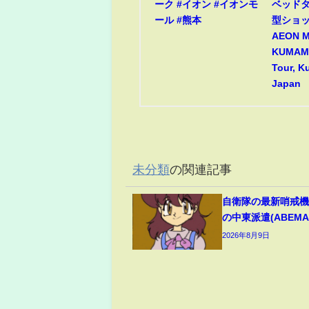
ーク #イオン #イオンモ
ベッド
ール #熊本
型ショ
AEON 
KUMAMO
Tour, 
Japan
未分類
の関連記事
自衛隊の最新哨戒
の中東派遣(ABEMA 
2026年8月9日