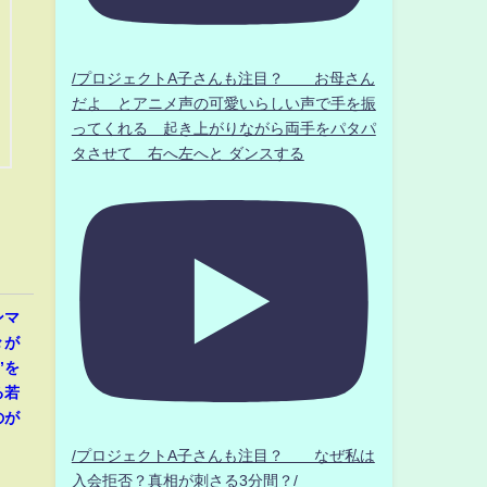
/プロジェクトA子さんも注目？ お母さん
だよ とアニメ声の可愛いらしい声で手を振
ってくれる 起き上がりながら両手をパタパ
タさせて 右へ左へと ダンスする
ンマ
々が
”を
る若
のが
/プロジェクトA子さんも注目？ なぜ私は
入会拒否？真相が刺さる3分間？/