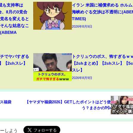
成も支持率は
イラン 米国に補償求める ホルム
合、8月の3党合
海峡めぐる交渉は不透明に(ABE
「党名を変えると
TIMES)
。そんな姑息なこ
2026年8月9日
ABEMA
ガチでヤバすぎる
トクリュウのボス、怖すぎるｗ
】【2chスレ】
【2chまとめ】【2chスレ】【5c
スレ】
2026年8月9日
ス福袋
【ヤマダヤ福袋2026】GETしたポイントはどう使
う？まさかの⁈💦
ローしよう