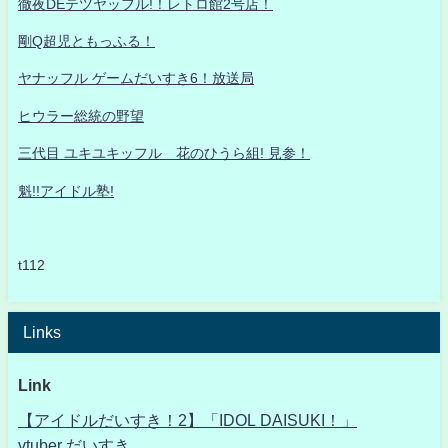
徹夜DEテツヤッフル!！レトロ館2号店！
剛Q超児ともっふる！
ヤナッフル ゲームだいすき6！放送局
ヒウラー総統の野望
三代目 ユキユキッフル 花のひうら組! 見参！
魁!!アイドル塾!
t112
Links
Link
【アイドルだいすき！2】「IDOL DAISUKI！」
vtuber だいすき