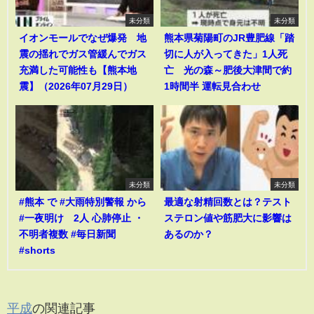
未分類
未分類
イオンモールでなぜ爆発 地
熊本県菊陽町のJR豊肥線「踏
震の揺れでガス管緩んでガス
切に人が入ってきた」1人死
充満した可能性も【熊本地
亡 光の森～肥後大津間で約
震】（2026年07月29日）
1時間半 運転見合わせ
未分類
未分類
#熊本 で #大雨特別警報 から
最適な射精回数とは？テスト
#一夜明け 2人 心肺停止 ・
ステロン値や筋肥大に影響は
不明者複数 #毎日新聞
あるのか？
#shorts
平成
の関連記事