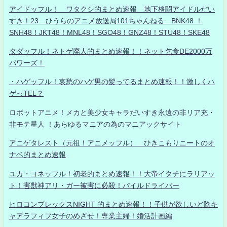
アイドッフル！ ワタクシ的まとめ速報 地下格闘アイドルだい
すき！23 ひうらのアニメ放送局101ちゃんねる BNK48 ！
SNH48！JKT48！MNL48！SGO48！GNZ48！STU48！SKE48
タダッフル！ネトゲ廃人的まとめ速報！！ネット乞食DE2000万
パワーズ！
・ハゲッフル！哀愁のハゲ男の髪ってるまとめ速報！！激しくハ
ゲっTEL？
ロボットアニメ！メカと美少女キャラだいすき永遠の非リア充・
非モテ星人 ！あらゆるマニアの為のマニアックサイト
アニゲタレスト（元祖！アニメッフル） ひきこもりニートのオ
ナベ的まとめ速報
ユカ・ヨネッフル！初老的まとめ速報！！大帝イタチにラリアッ
ト！害獣神アリ・ガー被害に必殺！パイルドライバー
ヒロコンプレックスNIGHT 的まとめ速報！！子供が欲しいど陰キ
ャアラフィフ女子のめざせ！専業主婦！婚活計画編