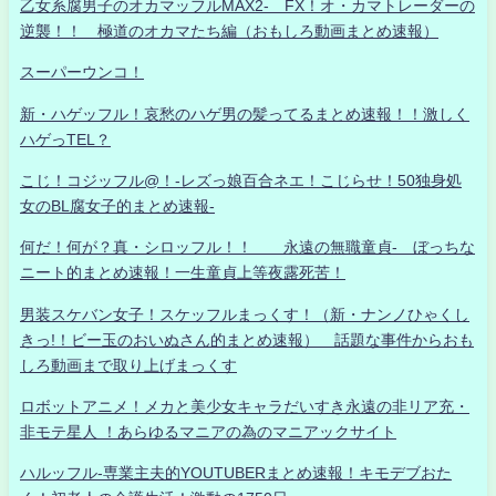
乙女系腐男子のオカマッフルMAX2- FX！オ・カマトレーダーの
逆襲！！ 極道のオカマたち編（おもしろ動画まとめ速報）
スーパーウンコ！
新・ハゲッフル！哀愁のハゲ男の髪ってるまとめ速報！！激しく
ハゲっTEL？
こじ！コジッフル@！-レズっ娘百合ネエ！こじらせ！50独身処
女のBL腐女子的まとめ速報-
何だ！何が？真・シロッフル！！ 永遠の無職童貞- ぼっちな
ニート的まとめ速報！一生童貞上等夜露死苦！
男装スケバン女子！スケッフルまっくす！（新・ナンノひゃくし
きっ!！ビー玉のおいぬさん的まとめ速報） 話題な事件からおも
しろ動画まで取り上げまっくす
ロボットアニメ！メカと美少女キャラだいすき永遠の非リア充・
非モテ星人 ！あらゆるマニアの為のマニアックサイト
ハルッフル-専業主夫的YOUTUBERまとめ速報！キモデブおた