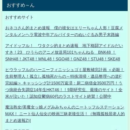
おすすめ～ん
おすすめサイト
おネコさん的まとめ速報 僕の彼女はエリーちゃん人形！豆腐メ
ンタルメンヘラ電波中年アルバイターのぬいぐるみ男子末路編
アイドッフル！ ワタクシ的まとめ速報 地下格闘アイドルだい
すき！23 ひうらのアニメ放送局101ちゃんねる BNK48 ！
SNH48！JKT48！MNL48！SGO48！GNZ48！STU48！SKE48
ヒウラッフルのハーニーフィニッシュゴミ屋敷補完計画 ＜必殺！
生前整理人！孤立し孤独死からの～特殊清掃・遺品整理への道F
完結編＞ キャッシング計1500万返済：厨二病借金3500万円！う
つ病統合失調症14年生HKT46！！9期研究生、最後のサイト！全
米が泣いた！認知症鬱病60代のラストサイト絶賛！公開中
魔法熟女/美魔女ッ娘メグみみちゃんのニートッフルステーション
MAX！ ニート仙人仙女の映画三昧老後生活！（無職孤独居老人的
まとめ速報Z)]