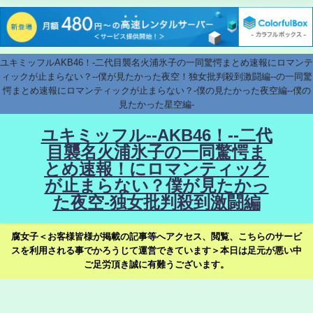
ユキミッフルAKB46！-二代目襲名火浦氷子の一同驚愕まとめ速報にロマンテ
ィックが止まらない？--僕が見たかった夜空！独女批判殺到激闘編--の一同驚
愕まとめ速報にロマンティックが止まらない？-僕の見たかった夜空編--僕の
見たかった星空編-
ユキミッフル--AKB46！--二代
目襲名火浦氷子の一同驚愕ま
とめ速報！にロマンティック
が止まらない？僕が見たかっ
た夜空-独女批判殺到激闘編
腐女子＜お客様皆様が掲載の記事等へアクセス、閲覧、こちらのサービ
スを利用される事でかろうじて運営できています＞本日は足元が悪い中
ご足労頂き誠に有難うございます。