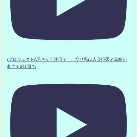
/プロジェクトA子さんも注目？ なぜ私は入会拒否？真相が
刺さる3分間？/