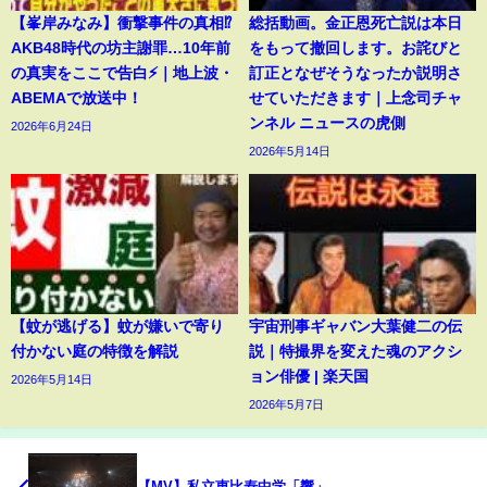
【峯岸みなみ】衝撃事件の真相⁉️
総括動画。金正恩死亡説は本日
AKB48時代の坊主謝罪…10年前
をもって撤回します。お詫びと
の真実をここで告白⚡️｜地上波・
訂正となぜそうなったか説明さ
ABEMAで放送中！
せていただきます｜上念司チャ
ンネル ニュースの虎側
2026年6月24日
2026年5月14日
【蚊が逃げる】蚊が嫌いで寄り
宇宙刑事ギャバン大葉健二の伝
付かない庭の特徴を解説
説｜特撮界を変えた魂のアクシ
ョン俳優 | 楽天国
2026年5月14日
2026年5月7日
【MV】私立恵比寿中学「響」