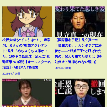
松坂大輔も“ドン引き”！ 川﨑宗
【国際指名手配】見立真一の
則、まさかの“衝撃アクシデン
「現在の姿」。カンボジアに潜
ト”発生「めちゃくちゃ痛かっ
伏か――"残虐王子"と呼ばれた
た」160キロ豪速球→足元に“死
男の、変わり果てた姿とは【時
球直撃”の瞬間【オールスター名
効停止・逮捕されない理由】
場面】(ABEMA TIMES)
2026年7月24日
2026年7月25日