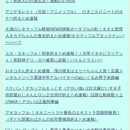
く！初老人の介護生活！激動の1750日
アニゲタレスト（元祖！アニメッフル） ひきこもりニートのオ
ナベ的まとめ速報
火浦のシネマッフル映画NEWS情報ポータブルの杜！オネエ管理
人オカマちゃんの鬼女的まとめ速報!オカマッフルアタックナンバ
ーハーフ
ユカ・ヨネッフル！初老的まとめ速報！！大帝イタチにラリアッ
ト！害獣神アリ・ガー被害に必殺！パイルドライバー
おネコさん的まとめ速報 僕の彼女はエリーちゃん人形！豆腐メ
ンタルメンヘラ電波中年アルバイターのぬいぐるみ男子末路編
スケバン！デカッフルまっくす（デカい強い2次元嫁だいすき子
供部屋おじさんヒロシ之古惑仔的まとめ速報）話題な動画取り上
げMAX！デカいは正義刑事編
アキヨッフル-！ネオニートスケ番長のエキストラ芸能情報局！
（子ども部屋おばさんの自宅警備員的まとめ速報）