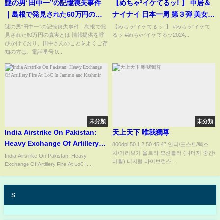
謎の男“田中一”の記憶喪失事件
【めちゃ²イケてるッ! 】 中居＆
｜島根で発見された60万円の真
ナイナイ 日本一周 第３弾 美女と
実とは
お見合いの旅 フリフリＮｏ.６Ｓ
謎の男“田中一”の記憶喪失事件｜島根で発
【めちゃ²イケてるッ! 】 #めちゃ²イケて
見された60万円の真実とは 情報提供を呼
るッ #めちゃ²イケてるッ2024...
Ｐ６（明石家さんま）
びかけており、田中さんのことをよくご存
知の方は、電話番号 0...
未分類
未分類
India Airstrike On Pakistan:
天上天下 唯我獨尊
Heavy Exchange Of Artillery
800dpi 50 1.2 50 45 47 안티/포스트/텍스
처/거리보기 울트라 모션블러 (나머지 중간/
Fire At LoC In Jammu and
India Airstrike On Pakistan: Heavy
비활) 디지털 바이브런스:...
Exchange Of Artillery Fire At LoC I...
Kashmir
s