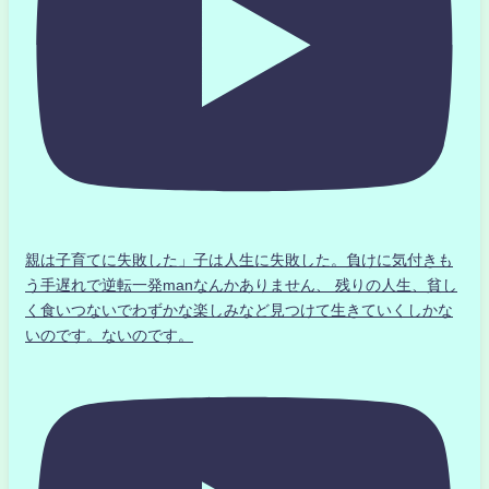
親は子育てに失敗した」子は人生に失敗した。負けに気付きも
う手遅れで逆転一発manなんかありません、 残りの人生、貧し
く食いつないでわずかな楽しみなど見つけて生きていくしかな
いのです。ないのです。