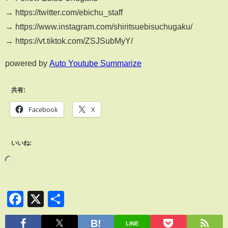
→ https://twitter.com/ebichu_staff
→ https://www.instagram.com/shiritsuebisuchugaku/
→ https://vt.tiktok.com/ZSJSubMyY/
powered by
Auto Youtube Summarize
共有:
Facebook
X
いいね:
Facebook
X
共
有
LINE