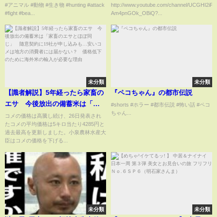
#アニマル #動物 #生き物 #hunting #attack
http://www.youtube.com/channel/UCGHI2iP
学
#fight #bea...
Am4pnGOk_OBiQ?...
未分類
未分類
【識者解説】5年経ったら家畜の
『ペコちゃん』の都市伝説
エサ 今後放出の備蓄米は「家
#shorts #ホラー #都市伝説 #怖い話 #ペコ
ちゃん...
畜のエサとほぼ同じ」 随意契
コメの価格は高騰し続け、26日発表され
たコメの平均価格は5キロ当たり4285円と
約に19社が申し込みも…安いコ
過去最高を更新しました。小泉農林水産大
メは地方の消費者には届かな
臣はコメの価格を下げる...
い？ 価格低下のために海外米
の輸入が必要な理由
未分類
未分類