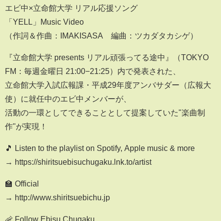
エビ中×立命館大学 リアル応援ソング
「YELL」Music Video
（作詞＆作曲：IMAKISASA 編曲：ツカダタカシゲ）
『立命館大学 presents リアル頑張ってる途中』（TOKYO
FM：毎週金曜日 21:00−21:25）内で発表された、
立命館大学入試広報課・平成29年度アンバサダー（広報大
使）に就任中のエビ中メンバーが、
活動の一環としてできることとして提案していた"楽曲制
作"が実現！
🎵 Listen to the playlist on Spotify, Apple music & more
→ https://shiritsuebisuchugaku.lnk.to/artist
🏫 Official
→ http://www.shiritsuebichu.jp
🦐 Follow Ebisu Chugaku