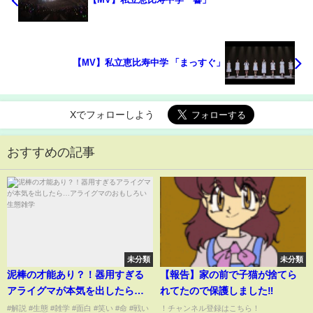
【MV】私立恵比寿中学 「まっすぐ」
Xでフォローしよう
おすすめの記事
未分類
未分類
泥棒の才能あり？！器用すぎる
【報告】家の前で子猫が捨てら
アライグマが本気を出したら…
れてたので保護しました‼︎
アライグマのおもしろい生態雑
#解説 #生態 #雑学 #面白 #笑い #命 #戦い
！チャンネル登録はこちら！