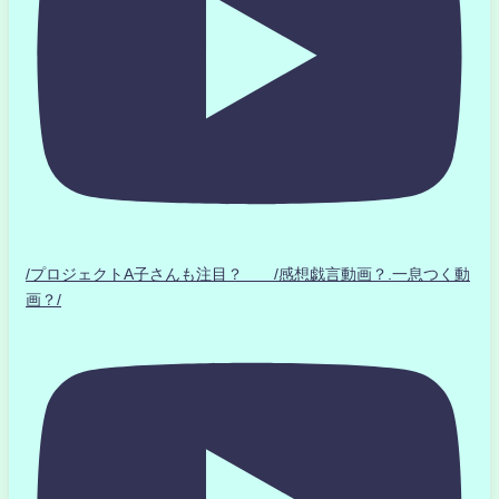
/プロジェクトA子さんも注目？ /感想戯言動画？.一息つく動
画？/