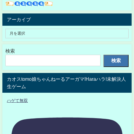
アーカイブ
検索
検索
カオスtomo娘ちゃんねーるアーガマ!Haraハラ!未解決人
生ゲーム
ハゲて無双