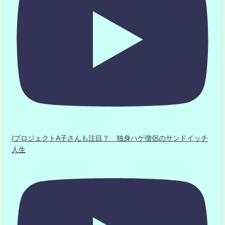
/プロジェクトA子さんも注目？ 独身ハゲ僧侶のサンドイッチ
人生