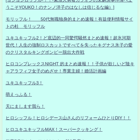
[ヨシヨシロッフル-！！-素浪人勇者カツオンの未解決事件簿へよ
うこそYOUKO！のナンノ洋子のはなしは信じるな編）]
モリッフル！ 50代無職独身的まとめ速報！有益便利情報サイ
トの杜 モリッフル
ユキユキッフル2！ど底辺的一同驚愕騒然まとめ速報！超氷河期
世代！人生の強制ロスカットですべてを失ったキグナス氷子の愛
のクリスタルキングボンビー脱出大作戦
ヒロコンプレックスNIGHT 的まとめ速報！！子供が欲しいど陰キ
ャアラフィフ女子のめざせ！専業主婦！婚活計画編
ユキユキッフル3！
萌えっふる！
天にまします我ら！
ヒロシッフル！ヒロシデース山さんのリフォームひとりDIY！！
ヒロユキユキッフルMAX！スーパークッキング！