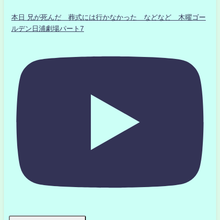
本日 兄が死んだ 葬式には行かなかった などなど 木曜ゴー
ルデン日浦劇場パート7