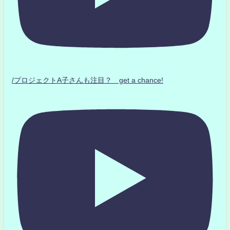
/プロジェクトA子さんも注目？ get a chance!