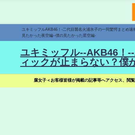
ユキミッフルAKB46！-二代目襲名火浦氷子の一同驚愕まとめ
見たかった夜空編--僕の見たかった星空編-
ユキミッフル--AKB46
ィックが止まらない？僕が
腐女子＜お客様皆様が掲載の記事等へアクセス、閲覧