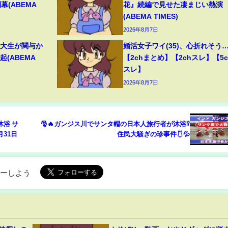
幕(ABEMA
花』続編で見せた凄まじい熱演
(ABEMA TIMES)
2026年8月7日
早大生が関与か
婚活女子ワイ(35)、心折れそう
(ABEMA
【2chまとめ】【2chスレ】【5c
スレ】
2026年8月7日
🎅🔥ガンジス川でサンタ帽の日本人旅行者が沐浴⁉
月31日
住民大騒ぎの珍事件🩱💦
ローしよう