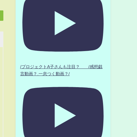
/プロジェクトA子さんも注目？ /感想戯
言動画？.一息つく動画？/