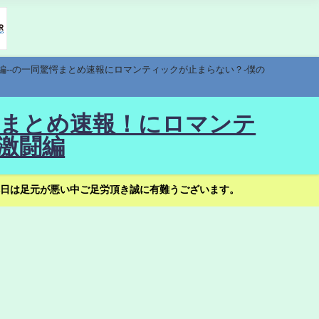
編--の一同驚愕まとめ速報にロマンティックが止まらない？-僕の
驚愕まとめ速報！にロマンテ
激闘編
日は足元が悪い中ご足労頂き誠に有難うございます。