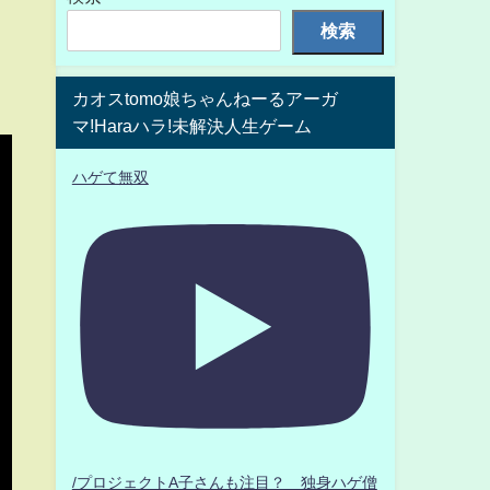
検索
カオスtomo娘ちゃんねーるアーガ
マ!Haraハラ!未解決人生ゲーム
ハゲて無双
/プロジェクトA子さんも注目？ 独身ハゲ僧