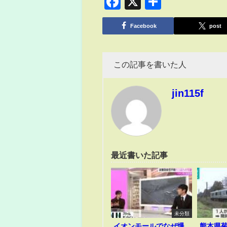
Facebook
X
共
有
Facebook
post
この記事を書いた人
jin115f
最近書いた記事
未分類
イオンモールでなぜ爆
熊本県菊