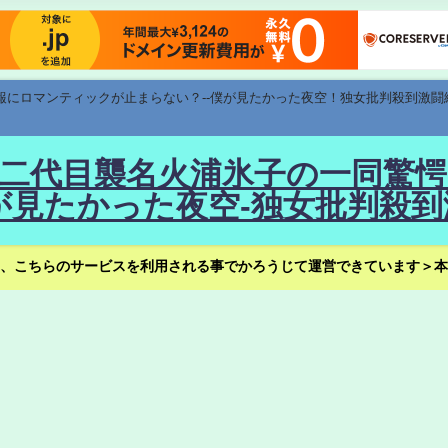
速報にロマンティックが止まらない？--僕が見たかった夜空！独女批判殺到激闘
！--二代目襲名火浦氷子の一同
見たかった夜空-独女批判殺到
、こちらのサービスを利用される事でかろうじて運営できています＞本