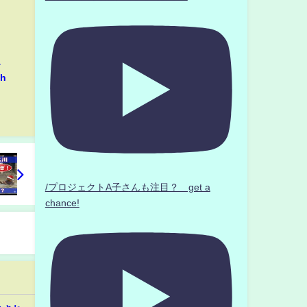
…
h
/プロジェクトA子さんも注目？ get a
chance!