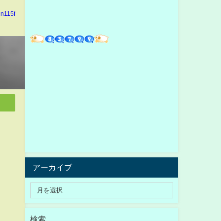
in115f
アーカイブ
検索