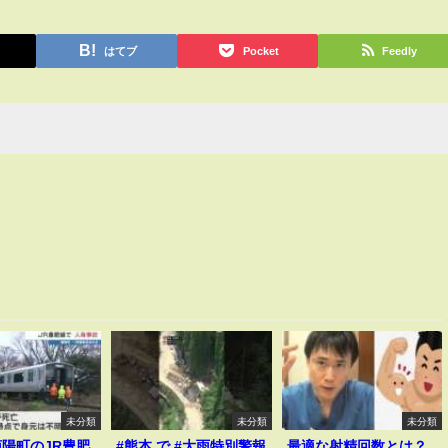
はてブ
Pocket
Feedly
未分類
未分類
未分類
陽町のJR豊肥
#熊本 で #大雨特別警報
最適な射精回数とは？