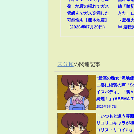
発 地震の揺れでガス
線「踏
管緩んでガス充満した
きた」
可能性も【熊本地震】
～肥後
（2026年07月29日）
半 運転
未分類
の関連記事
“最高の熟女”沢地優
ニ姿に絶賛の声「So
イスバディ」「隅
綺麗！」(ABEMA TI
2026年8月7日
「いつもと違う雰
リコリコキャラが
コリス・リコイル』P