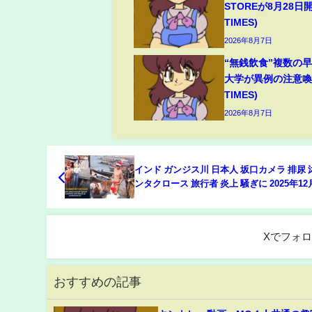
STOREが8月28日開
TIMES)
2026年8月7日
“無銭飲食”複数の
大学が異例の注意喚起
TIMES)
2026年8月7日
インド ガンジス川 日本人 坂口カメラ 排尿 沐浴 サ
ンタクロース 旅行者 炎上 騒ぎに 2025年12
Xでフォ
おすすめの記事