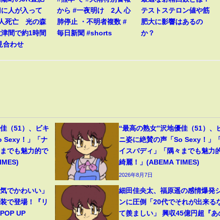
切に人が入って
から #一夜明け 2人 心
テストステロン値や筋
1人死亡 光の森
肺停止 ・不明者複数 #
肥大に影響はあるの
大津間で約1時間
毎日新聞 #shorts
か？
見合わせ
佳（51）、ビキ
“最高の熟女”沢地優佳（51）、
 Sexy！」「ナ
ニ姿に絶賛の声「So Sexy！」
々までも魅力的で
イスバディ」「隅々までも魅力
MES)
綺麗！」(ABEMA TIMES)
2026年8月7日
囲気でかわいい」
細田佳央太、福原遥の感情爆発
和装で登場！『リ
ンに圧倒「20代でそれが出来る
OP UP
て羨ましい」 興収45億円超『あ