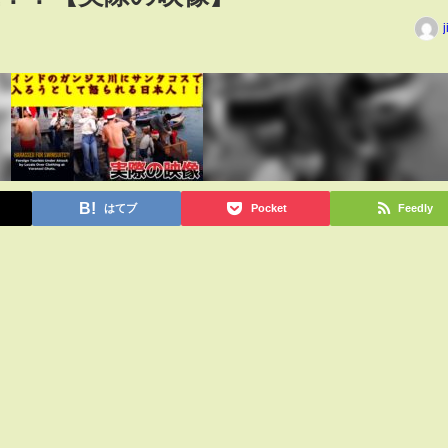
j
はてブ
Pocket
Feedly