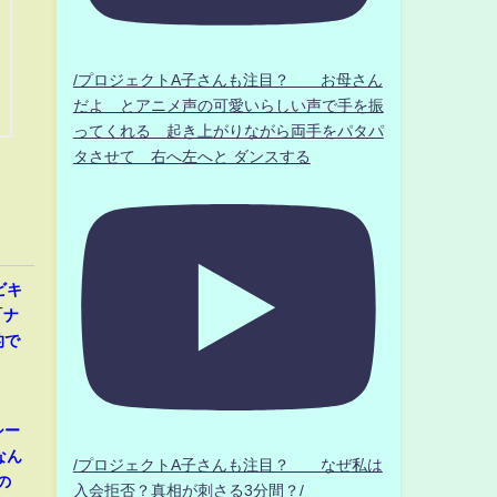
/プロジェクトA子さんも注目？ お母さん
だよ とアニメ声の可愛いらしい声で手を振
ってくれる 起き上がりながら両手をパタパ
タさせて 右へ左へと ダンスする
ビキ
「ナ
的で
シー
なん
/プロジェクトA子さんも注目？ なぜ私は
の
入会拒否？真相が刺さる3分間？/