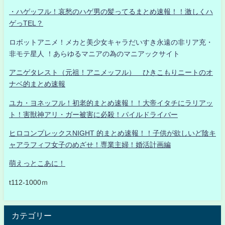
・ハゲッフル！哀愁のハゲ男の髪ってるまとめ速報！！激しくハ
ゲっTEL？
ロボットアニメ！メカと美少女キャラだいすき永遠の非リア充・
非モテ星人 ！あらゆるマニアの為のマニアックサイト
アニゲタレスト（元祖！アニメッフル） ひきこもりニートのオ
ナベ的まとめ速報
ユカ・ヨネッフル！初老的まとめ速報！！大帝イタチにラリアッ
ト！害獣神アリ・ガー被害に必殺！パイルドライバー
ヒロコンプレックスNIGHT 的まとめ速報！！子供が欲しいど陰キ
ャアラフィフ女子のめざせ！専業主婦！婚活計画編
萌えっとこあに！
t112-1000ｍ
カテゴリー