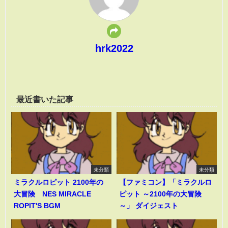
hrk2022
最近書いた記事
未分類
未分類
ミラクルロピット 2100年の
【ファミコン】「ミラクルロ
大冒険 NES MIRACLE
ピット ～2100年の大冒険
ROPIT'S BGM
～」 ダイジェスト