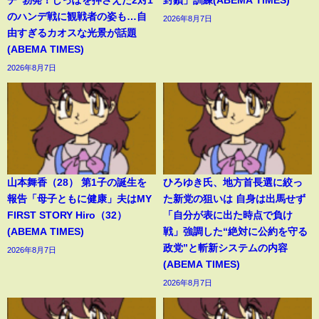
のハンデ戦に観戦者の姿も…自
2026年8月7日
由すぎるカオスな光景が話題
(ABEMA TIMES)
2026年8月7日
山本舞香（28） 第1子の誕生を
ひろゆき氏、地方首長選に絞っ
報告「母子ともに健康」夫はMY
た新党の狙いは 自身は出馬せず
FIRST STORY Hiro（32）
「自分が表に出た時点で負け
(ABEMA TIMES)
戦」強調した“絶対に公約を守る
政党”と斬新システムの内容
2026年8月7日
(ABEMA TIMES)
2026年8月7日