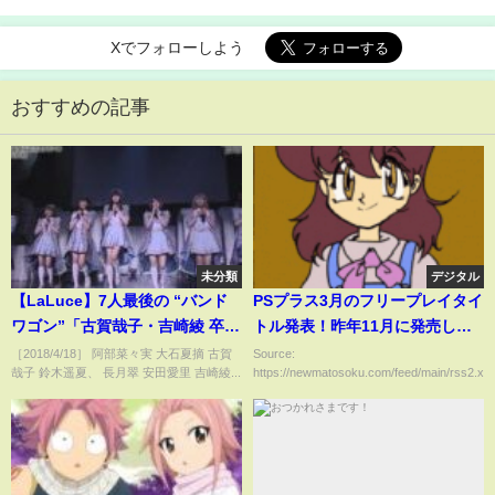
Xでフォローしよう
おすすめの記事
未分類
デジタル
【LaLuce】7人最後の “バンド
PSプラス3月のフリープレイタイ
ワゴン”「古賀哉子・吉崎綾 卒
トル発表！昨年11月に発売した
業」(ラストアイドル)
ばかりのあの大作が爆速で登
［2018/4/18］ 阿部菜々実 大石夏摘 古賀
Source:
哉子 鈴木遥夏、 長月翠 安田愛里 吉崎綾...
https://newmatosoku.com/feed/main/rss2.xml.
場！