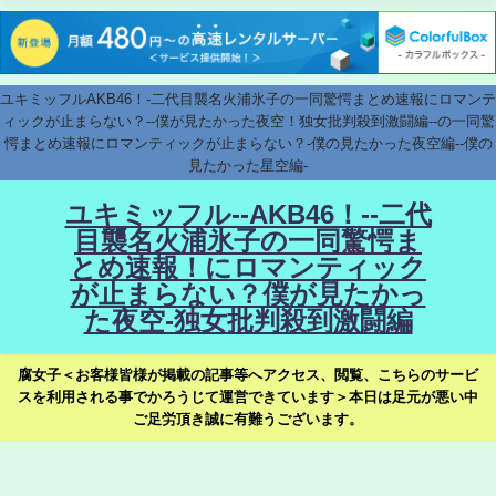
ユキミッフルAKB46！-二代目襲名火浦氷子の一同驚愕まとめ速報にロマンテ
ィックが止まらない？--僕が見たかった夜空！独女批判殺到激闘編--の一同驚
愕まとめ速報にロマンティックが止まらない？-僕の見たかった夜空編--僕の
見たかった星空編-
ユキミッフル--AKB46！--二代
目襲名火浦氷子の一同驚愕ま
とめ速報！にロマンティック
が止まらない？僕が見たかっ
た夜空-独女批判殺到激闘編
腐女子＜お客様皆様が掲載の記事等へアクセス、閲覧、こちらのサービ
スを利用される事でかろうじて運営できています＞本日は足元が悪い中
ご足労頂き誠に有難うございます。