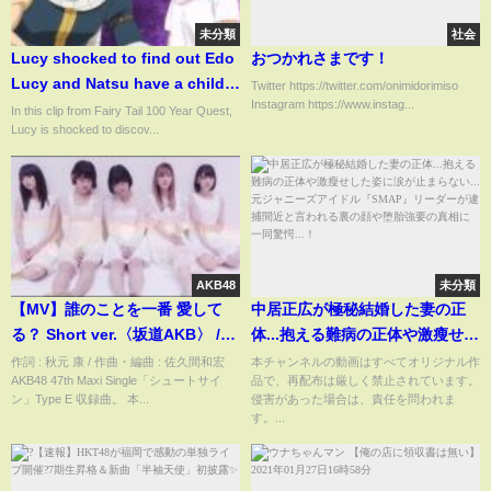
未分類
社会
Lucy shocked to find out Edo
おつかれさまです！
Lucy and Natsu have a child -
Twitter https://twitter.com/onimidorimiso
Instagram https://www.instag...
Fairy Tail 100 Year Quest
In this clip from Fairy Tail 100 Year Quest,
Lucy is shocked to discov...
AKB48
未分類
【MV】誰のことを一番 愛して
中居正広が極秘結婚した妻の正
る？ Short ver.〈坂道AKB〉 /
体...抱える難病の正体や激瘦せし
AKB48[公式]
た姿に涙が止まらない...元ジャニ
作詞 : 秋元 康 / 作曲・編曲 : 佐久間和宏
本チャンネルの動画はすべてオリジナル作
AKB48 47th Maxi Single「シュートサイ
品で、再配布は厳しく禁止されています。
ーズアイドル『SMAP』リーダー
ン」Type E 収録曲。 本...
侵害があった場合は、責任を問われま
が逮捕間近と言われる裏の顔や
す。...
堕胎強要の真相に一同驚愕...！