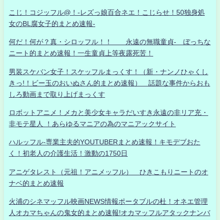
こじ！コジッフル@！-レズっ娘百合ネエ！こじらせ！50独身処
女のBL腐女子的まとめ速報-
何だ！何が？真・シロッフル！！ 永遠の無職童貞- ぼっちな
ニート的まとめ速報！一生童貞上等夜露死苦！
男装スケバン女子！スケッフルまっくす！（新・ナンノひゃくし
きっ!！ビー玉のおいぬさん的まとめ速報） 話題な事件からおも
しろ動画まで取り上げまっくす
ロボットアニメ！メカと美少女キャラだいすき永遠の非リア充・
非モテ星人 ！あらゆるマニアの為のマニアックサイト
ハルッフル-専業主夫的YOUTUBERまとめ速報！キモデブおた
く！初老人の介護生活！激動の1750日
アニゲタレスト（元祖！アニメッフル） ひきこもりニートのオ
ナベ的まとめ速報
火浦のシネマッフル映画NEWS情報ポータブルの杜！オネエ管理
人オカマちゃんの鬼女的まとめ速報!オカマッフルアタックナンバ