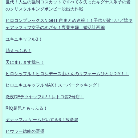
世代！人生の強制ロスカットですべてを失ったキグナス氷子の愛
のクリスタルキングボンビー脱出大作戦
ヒロコンプレックスNIGHT 的まとめ速報！！子供が欲しいど陰キ
ャアラフィフ女子のめざせ！専業主婦！婚活計画編
ユキユキッフル3！
萌えっふる！
天にまします我ら！
ヒロシッフル！ヒロシデース山さんのリフォームひとりDIY！！
ヒロユキユキッフルMAX！スーパークッキング！
徹夜DEテツヤッフル!！レトロ館2号店！
剛Q超児ともっふる！
ヤナッフル ゲームだいすき6！放送局
ヒウラー総統の野望