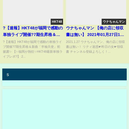
HKT48
ウナちゃんマン
?【速報】HKT48が福岡で感動の
ウナちゃんマン 【俺の店に領収
単独ライブ開催?7期生昇格＆新
書は無い】 2021年01月27日16
曲「半袖天使」初披露✨
時58分
?【速報】HKT48が福岡で感動の単独ライ
2021.1.27 ウナちゃんマン、俺の店に領収
ブ開催?7期生昇格＆新曲「半袖天使」初
書は無い！ リティ迷惑☛昨日の女☛領収
披露✨ 【✨福岡が熱狂✨HKT48最新単独ラ
書 チャンネル登録よろしく！...
イブレポ?】 2...
s