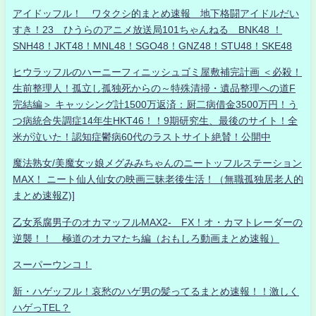
アイドッフル！ ワタクシ的まとめ速報 地下格闘アイドルだい
すき！23 ひうらのアニメ放送局101ちゃんねる BNK48 ！
SNH48！JKT48！MNL48！SGO48！GNZ48！STU48！SKE48
ヒウラッフルのハーニーフィニッシュゴミ屋敷補完計画 ＜必殺！
生前整理人！孤立し孤独死からの～特殊清掃・遺品整理への道F
完結編＞ キャッシング計1500万返済：厨二病借金3500万円！う
つ病統合失調症14年生HKT46！！9期研究生、最後のサイト！全
米が泣いた！認知症鬱病60代のラストサイト絶賛！公開中
魔法熟女/美魔女ッ娘メグみみちゃんのニートッフルステーション
MAX！ ニート仙人仙女の映画三昧老後生活！（無職孤独居老人的
まとめ速報Z)]
乙女系腐男子のオカマッフルMAX2- FX！オ・カマトレーダーの
逆襲！！ 極道のオカマたち編（おもしろ動画まとめ速報）
スーパーウンコ！
新・ハゲッフル！哀愁のハゲ男の髪ってるまとめ速報！！激しく
ハゲっTEL？