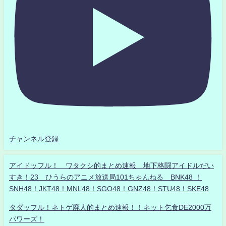
チャンネル登録
アイドッフル！ ワタクシ的まとめ速報 地下格闘アイドルだい
すき！23 ひうらのアニメ放送局101ちゃんねる BNK48 ！
SNH48！JKT48！MNL48！SGO48！GNZ48！STU48！SKE48
タダッフル！ネトゲ廃人的まとめ速報！！ネット乞食DE2000万
パワーズ！