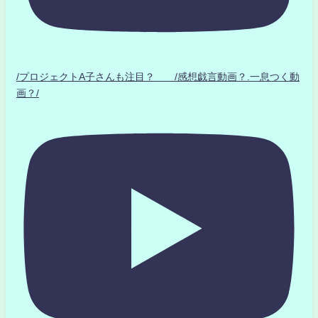
/プロジェクトA子さんも注目？ /感想戯言動画？.一息つく動
画？/