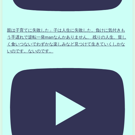
親は子育てに失敗した」子は人生に失敗した。負けに気付きも
う手遅れで逆転一発manなんかありません、 残りの人生、貧し
く食いつないでわずかな楽しみなど見つけて生きていくしかな
いのです。ないのです。