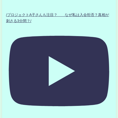
/プロジェクトA子さんも注目？ なぜ私は入会拒否？真相が
刺さる3分間？/