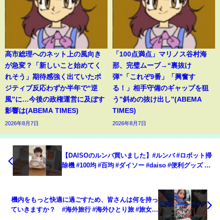
高市総理へのネット上の風向き
「100点満点」マリノス谷村海
が急変？「新しいこと始めてく
那、完璧ムーブ→“裏抜け
れそう」期待感強く出ていたポ
弾”「これぞ9番」「興奮す
ジティブ反応わずか半年で“逆
る！」相手守備のギャップを狙
風”に…今後の政権運営に及ぼす
う”斜めの抜け出し”(ABEMA
影響は(ABEMA TIMES)
TIMES)
2026年8月7日
2026年8月7日
【DAISOのルンバ買いました】#ルンバ #ロボット掃
除機 #100均 #百均 #ダイソー #daiso #便利グッズ #
便利アイテム #一人暮らし #1人暮らし #アパート暮
らし #賃貸暮らし
機内をもっと快適に過ごすため、皆さんは何を持っ
ていきますか？ #海外旅行 #海外ひとり旅 #旅女子
#機内食 #フライトハック #flighthacks