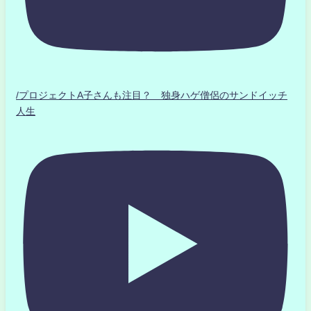
/プロジェクトA子さんも注目？ 独身ハゲ僧侶のサンドイッチ
人生