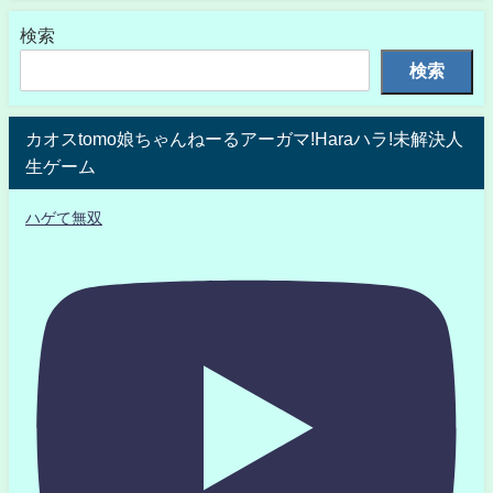
検索
検索
カオスtomo娘ちゃんねーるアーガマ!Haraハラ!未解決人
生ゲーム
ハゲて無双