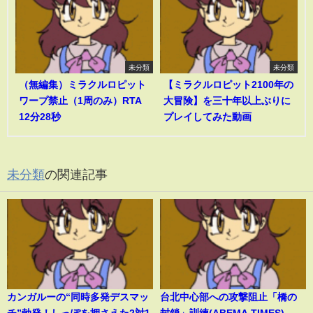
未分類
未分類
（無編集）ミラクルロピット
【ミラクルロピット2100年の
ワープ禁止（1周のみ）RTA
大冒険】を三十年以上ぶりに
12分28秒
プレイしてみた動画
未分類
の関連記事
カンガルーの“同時多発デスマッ
台北中心部への攻撃阻止「橋の
チ”勃発！しっぽを押さえた2対1
封鎖」訓練(ABEMA TIMES)