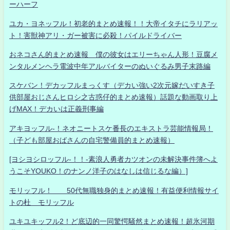
ーハーフ
ユカ・ヨネッフル！初老的まとめ速報！！大帝イタチにラリアッ
ト！害獣神アリ・ガー被害に必殺！パイルドライバー
おネコさん的まとめ速報 僕の彼女はエリーちゃん人形！豆腐メ
ンタルメンヘラ電波中年アルバイターのぬいぐるみ男子末路編
スケバン！デカッフルまっくす（デカい強い2次元嫁だいすき子
供部屋おじさんヒロシ之古惑仔的まとめ速報）話題な動画取り上
げMAX！デカいは正義刑事編
アキヨッフル-！ネオニートスケ番長のエキストラ芸能情報局！
（子ども部屋おばさんの自宅警備員的まとめ速報）
[ヨシヨシロッフル-！！-素浪人勇者カツオンの未解決事件簿へよ
うこそYOUKO！のナンノ洋子のはなしは信じるな編）]
モリッフル！ 50代無職独身的まとめ速報！有益便利情報サイ
トの杜 モリッフル
ユキユキッフル2！ど底辺的一同驚愕騒然まとめ速報！超氷河期