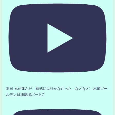
本日 兄が死んだ 葬式には行かなかった などなど 木曜ゴー
ルデン日浦劇場パート7