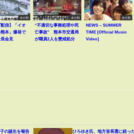
未分類
未分類
未分類
ブ配信】「イオ
“不適切な事務処理や死
NEWS – SUMMER
ル熊本」爆発で
亡事故” 熊本市交通局
TIME [Official Music
社長会見
が職員2人を懲戒処分
Video]
1子の誕生を報告
ひろゆき氏、地方首長選に絞っ