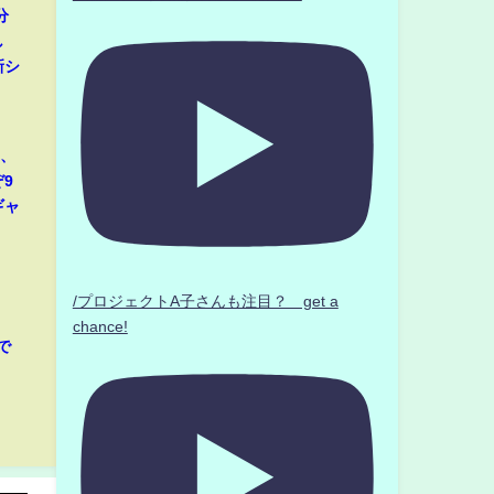
分
し
新シ
那、
9
ギャ
/プロジェクトA子さんも注目？ get a
chance!
で