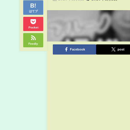
はてブ
Pocket
Feedly
Facebook
post