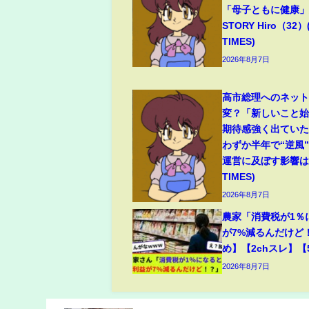
「母子ともに健康」夫
STORY Hiro（32）
TIMES)
2026年8月7日
高市総理へのネッ
変？「新しいこと
期待感強く出てい
わずか半年で“逆風
運営に及ぼす影響は(
TIMES)
2026年8月7日
農家「消費税が1％
が7%減るんだけど
め】【2chスレ】【
2026年8月7日