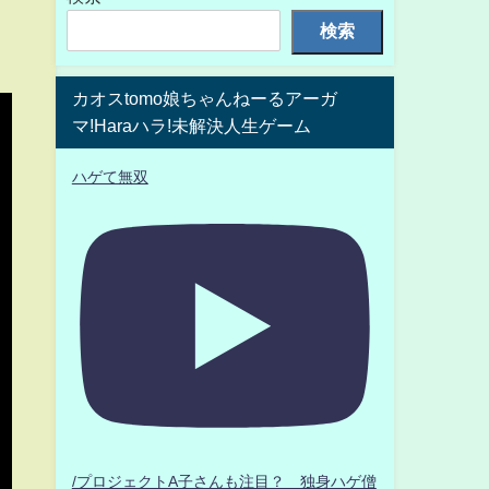
検索
カオスtomo娘ちゃんねーるアーガ
マ!Haraハラ!未解決人生ゲーム
ハゲて無双
/プロジェクトA子さんも注目？ 独身ハゲ僧