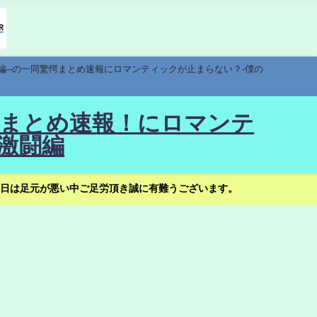
編--の一同驚愕まとめ速報にロマンティックが止まらない？-僕の
驚愕まとめ速報！にロマンテ
激闘編
日は足元が悪い中ご足労頂き誠に有難うございます。