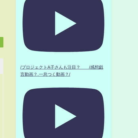
/プロジェクトA子さんも注目？ /感想戯
言動画？.一息つく動画？/