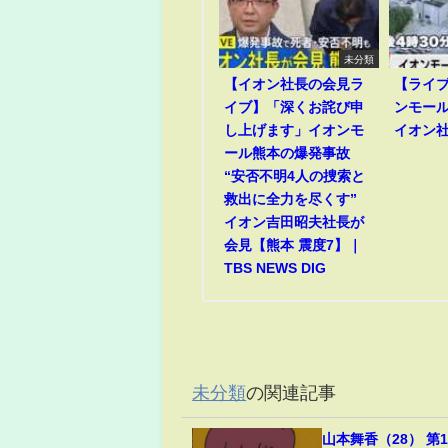
未分類
【イオン社長の会見ラ
【ライ
イブ】「深くお詫び申
ンモー
し上げます」イオンモ
イオン
ール熊本の爆発事故
“安否不明4人の捜索と
救出に全力を尽くす”
イオン吉田昭夫社長が
会見【熊本 震度7】｜
TBS NEWS DIG
未分類
の関連記事
山本舞香（28） 第