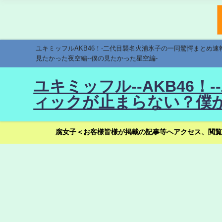
ユキミッフルAKB46！-二代目襲名火浦氷子の一同驚愕まとめ
見たかった夜空編--僕の見たかった星空編-
ユキミッフル--AKB46
ィックが止まらない？僕が
腐女子＜お客様皆様が掲載の記事等へアクセス、閲覧