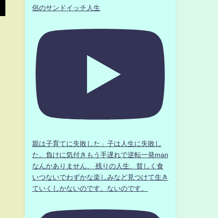
侶のサンドイッチ人生
親は子育てに失敗した」子は人生に失敗し
た。負けに気付きもう手遅れで逆転一発man
なんかありません、 残りの人生、貧しく食
いつないでわずかな楽しみなど見つけて生き
ていくしかないのです。ないのです。