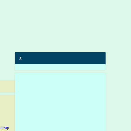
s
23vip