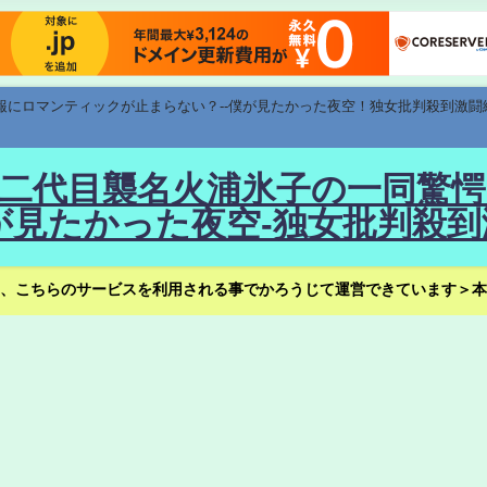
速報にロマンティックが止まらない？--僕が見たかった夜空！独女批判殺到激闘
！--二代目襲名火浦氷子の一同
見たかった夜空-独女批判殺到
、こちらのサービスを利用される事でかろうじて運営できています＞本