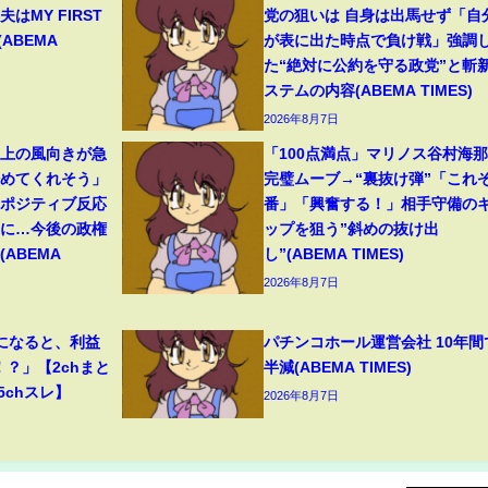
はMY FIRST
党の狙いは 自身は出馬せず「自
(ABEMA
が表に出た時点で負け戦」強調
た“絶対に公約を守る政党”と斬
ステムの内容(ABEMA TIMES)
2026年8月7日
ト上の風向きが急
「100点満点」マリノス谷村海
始めてくれそう」
完璧ムーブ→“裏抜け弾”「これぞ
たポジティブ反応
番」「興奮する！」相手守備の
”に…今後の政権
ップを狙う”斜めの抜け出
ABEMA
し”(ABEMA TIMES)
2026年8月7日
になると、利益
パチンコホール運営会社 10年間
！？」【2chまと
半減(ABEMA TIMES)
5chスレ】
2026年8月7日