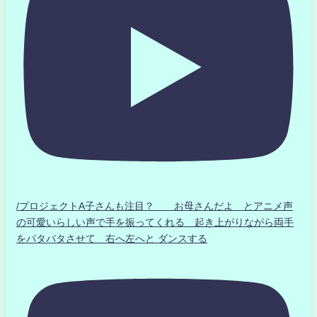
/プロジェクトA子さんも注目？ お母さんだよ とアニメ声
の可愛いらしい声で手を振ってくれる 起き上がりながら両手
をパタパタさせて 右へ左へと ダンスする