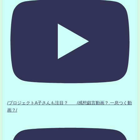
/プロジェクトA子さんも注目？ /感想戯言動画？.一息つく動
画？/