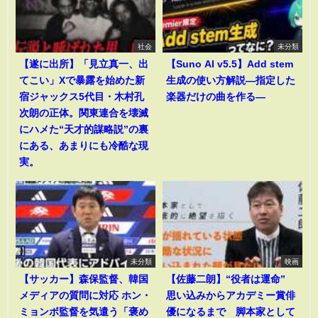
社会
未分類
【遂に出所】「見立真一、出
【Suno AI v5.5】Add stem
てこい」Xで暴露を始めた新
生成の使い方解説―指定した
宿ジャックス5代目・木村孔
楽器だけの曲を作る―
次朗の正体。関東連合を壊滅
にハメた“天才的謀略説”の裏
にある、あまりにも冷酷な現
実。
未分類
映画
【サッカー】森保監督、韓国
【佐藤二朗】“役者は運命”
メディアの質問に対応 ホン・
思い込みからアカデミー賞俳
ミョンボ監督を気遣う「褒め
優になるまで 脚本家として