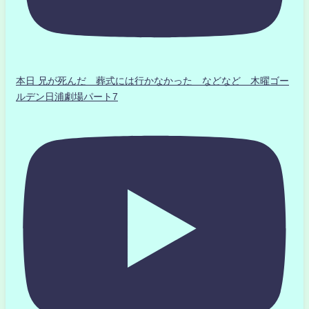
本日 兄が死んだ 葬式には行かなかった などなど 木曜ゴー
ルデン日浦劇場パート7