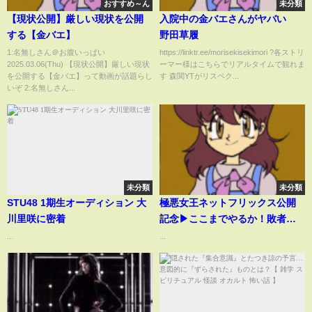
おすすめ～ん
未分類
【現状公開】厳しい現状を公開
入院中の金バエさんがヤバい
する【金バエ】
野田草履
1:名無しさん＠お腹いっぱい
https://linktr.ee/morisekisekimori ?各ストリ
2025.03.06(Thu) 【現状公開】厳しい現状
ーマー様はこちらでリアルタイムで観れま
を公開する【金バエ】って動画が話題らし
す 森関YTがリスペク...
いぞ 2:名無しさん...
未分類
未分類
STU48 1期生オーディション 大
極悪女王ネットフリックス公開
川里咲に密着
記念▶ここまでやるか！敗者髪
切りデスマッチ ダンプ松本vs長
...
...
与千種