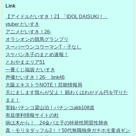
Link
【アイドルだいすき！2】「IDOL DAISUKI！」
vtuber だいすき
アニメだいすき！26-
オラシオンの競馬グランプリ
スーパーウンコウーマンT・子なし
スケバン氷子のまとめ速報！
とおやまエリア51
一番くじ福袋 だいすき
声優だいすき！26- bnk46
大阪エキストラNOTE！芸能情報局
天にまします我らが父よ！ 願わくはわがドル円を守りた
まえ！
実録パチンコ梁山泊！パチンコakb108道
有益便利情報サイトの杜
病は木から！ 24金バエ子の特発性間質性肺炎
真・モリタダッフル2！！50代無職独身ガチホモ童貞ギン