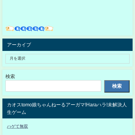
アーカイブ
検索
検索
カオスtomo娘ちゃんねーるアーガマ!Haraハラ!未解決人
生ゲーム
ハゲて無双