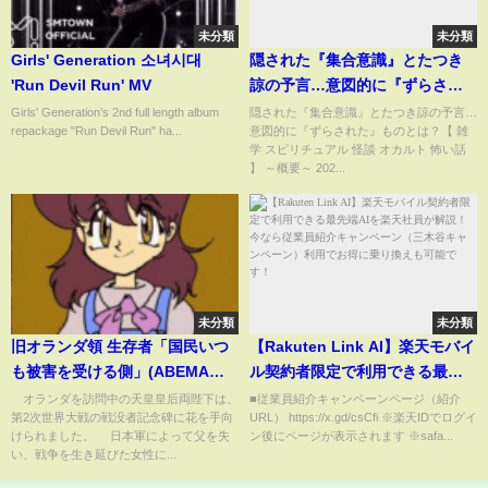
未分類
未分類
Girls' Generation 소녀시대
隠された『集合意識』とたつき
'Run Devil Run' MV
諒の予言…意図的に『ずらされ
た』ものとは？【 雑学 スピリチ
Girls' Generation’s 2nd full length album
隠された『集合意識』とたつき諒の予言…
repackage "Run Devil Run" ha...
意図的に『ずらされた』ものとは？【 雑
ュアル 怪談 オカルト 怖い話 】
学 スピリチュアル 怪談 オカルト 怖い話
】 ～概要～ 202...
未分類
未分類
旧オランダ領 生存者「国民いつ
【Rakuten Link AI】楽天モバイ
も被害を受ける側」(ABEMA
ル契約者限定で利用できる最先
TIMES)
端AIを楽天社員が解説！今なら
オランダを訪問中の天皇皇后両陛下は、
■従業員紹介キャンペーンページ（紹介
第2次世界大戦の戦没者記念碑に花を手向
URL） https://x.gd/csCfi ※楽天IDでログイ
従業員紹介キャンペーン（三木
けられました。 日本軍によって父を失
ン後にページが表示されます ※safa...
谷キャンペーン）利用でお得に
い、戦争を生き延びた女性に...
乗り換えも可能です！