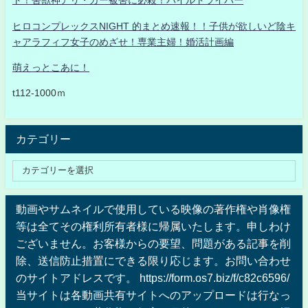
ト！害獣神アリ・ガー被害に必殺！パイルドライバー
ヒロコンプレックスNIGHT 的まとめ速報！！子供が欲しいど陰キ
ャアラフィフ女子のめざせ！専業主婦！婚活計画編
萌えっとこあに！
t112-1000ｍ
カテゴリー
動画やサムネイルで使用している映像の著作権や肖像権
等は全てその権利所有者様に帰属いたします。申しわけ
ございません。お客様からの要望、問題がある記事を削
除、送信防止措置にできる限り応じます。お問い合わせ
のサイトアドレスです。 https://form.os7.biz/f/c82c6596/
当サイトは各動画共有サイトへのアップロードは行なっ