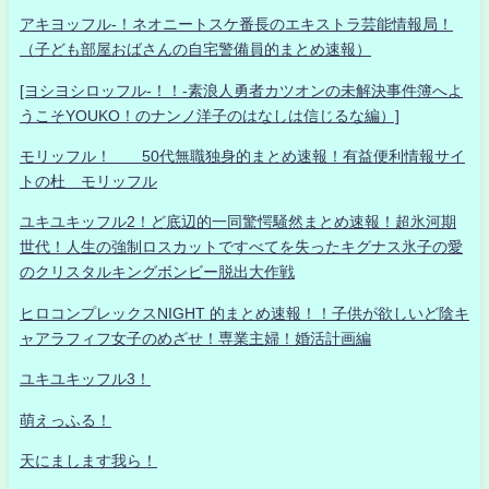
アキヨッフル-！ネオニートスケ番長のエキストラ芸能情報局！
（子ども部屋おばさんの自宅警備員的まとめ速報）
[ヨシヨシロッフル-！！-素浪人勇者カツオンの未解決事件簿へよ
うこそYOUKO！のナンノ洋子のはなしは信じるな編）]
モリッフル！ 50代無職独身的まとめ速報！有益便利情報サイ
トの杜 モリッフル
ユキユキッフル2！ど底辺的一同驚愕騒然まとめ速報！超氷河期
世代！人生の強制ロスカットですべてを失ったキグナス氷子の愛
のクリスタルキングボンビー脱出大作戦
ヒロコンプレックスNIGHT 的まとめ速報！！子供が欲しいど陰キ
ャアラフィフ女子のめざせ！専業主婦！婚活計画編
ユキユキッフル3！
萌えっふる！
天にまします我ら！