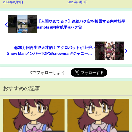
2026年8月9日
2026年8月9日
【人間やめてる？】連続バク宙を披露する内村航平
#shots #内村航平 #バク宙
㊗️20万回再生🎊天才的！アクロバットが上手い
Snow ManメンバーTOP5#snowman#ジャニーズ #
アクロバット#岩本照#佐久間大介
Xでフォローしよう
おすすめの記事