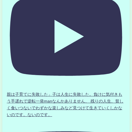
親は子育てに失敗した」子は人生に失敗した。負けに気付きも
う手遅れで逆転一発manなんかありません、 残りの人生、貧し
く食いつないでわずかな楽しみなど見つけて生きていくしかな
いのです。ないのです。