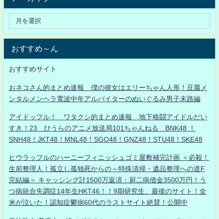
おすすめ～ん
おすすめサイト
おネコさん的まとめ速報 僕の彼女はエリーちゃん人形！豆腐メ
ンタルメンヘラ電波中年アルバイターのぬいぐるみ男子末路編
アイドッフル！ ワタクシ的まとめ速報 地下格闘アイドルだい
すき！23 ひうらのアニメ放送局101ちゃんねる BNK48 ！
SNH48！JKT48！MNL48！SGO48！GNZ48！STU48！SKE48
ヒウラッフルのハーニーフィニッシュゴミ屋敷補完計画 ＜必殺！
生前整理人！孤立し孤独死からの～特殊清掃・遺品整理への道F
完結編＞ キャッシング計1500万返済：厨二病借金3500万円！う
つ病統合失調症14年生HKT46！！9期研究生、最後のサイト！全
米が泣いた！認知症鬱病60代のラストサイト絶賛！公開中