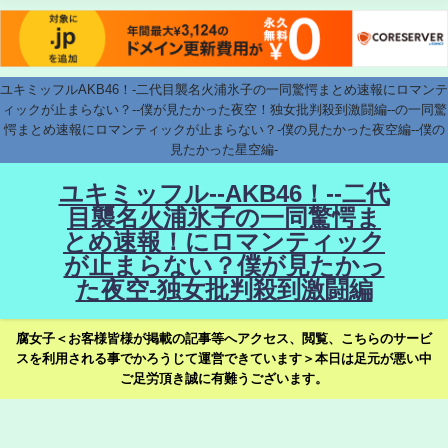
ユキミッフルAKB46！-二代目襲名火浦氷子の一同驚愕まとめ速報にロマンテ
ィックが止まらない？--僕が見たかった夜空！独女批判殺到激闘編--の一同驚
愕まとめ速報にロマンティックが止まらない？-僕の見たかった夜空編--僕の
見たかった星空編-
ユキミッフル--AKB46！--二代
目襲名火浦氷子の一同驚愕ま
とめ速報！にロマンティック
が止まらない？僕が見たかっ
た夜空-独女批判殺到激闘編
腐女子＜お客様皆様が掲載の記事等へアクセス、閲覧、こちらのサービ
スを利用される事でかろうじて運営できています＞本日は足元が悪い中
ご足労頂き誠に有難うございます。