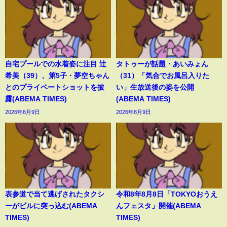
自宅プールでの水着姿に注目 辻
タトゥーが話題・あいみょん
希美（39）、第5子・夢空ちゃん
（31）「気合でお風呂入りた
とのプライベートショットを披
い」生放送後の姿を公開
露(ABEMA TIMES)
(ABEMA TIMES)
2026年8月9日
2026年8月9日
表参道で当て逃げされたタクシ
令和8年8月8日「TOKYOおうえ
ーがビルに突っ込む(ABEMA
んフェスタ」開催(ABEMA
TIMES)
TIMES)