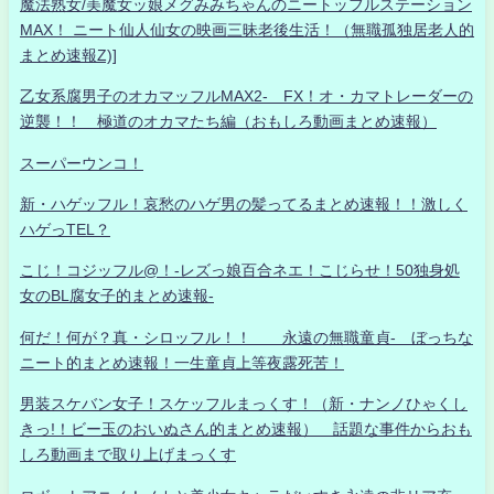
魔法熟女/美魔女ッ娘メグみみちゃんのニートッフルステーション
MAX！ ニート仙人仙女の映画三昧老後生活！（無職孤独居老人的
まとめ速報Z)]
乙女系腐男子のオカマッフルMAX2- FX！オ・カマトレーダーの
逆襲！！ 極道のオカマたち編（おもしろ動画まとめ速報）
スーパーウンコ！
新・ハゲッフル！哀愁のハゲ男の髪ってるまとめ速報！！激しく
ハゲっTEL？
こじ！コジッフル@！-レズっ娘百合ネエ！こじらせ！50独身処
女のBL腐女子的まとめ速報-
何だ！何が？真・シロッフル！！ 永遠の無職童貞- ぼっちな
ニート的まとめ速報！一生童貞上等夜露死苦！
男装スケバン女子！スケッフルまっくす！（新・ナンノひゃくし
きっ!！ビー玉のおいぬさん的まとめ速報） 話題な事件からおも
しろ動画まで取り上げまっくす