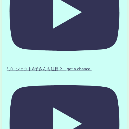
/プロジェクトA子さんも注目？ get a chance!