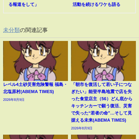
る報道をして」
活動を続けるワケも語る
未分類
の関連記事
レベル4土砂災害危険警報 福島・
「朝市を復活して若い子につな
北塩原村(ABEMA TIMES)
ぎたい」能登半島地震で店を失
った食堂店主（56）どん底から
2026年8月9日
キッチンカーで願う復活、災害
で失った“若者の命”…そして見
据える未来(ABEMA TIMES)
2026年8月9日