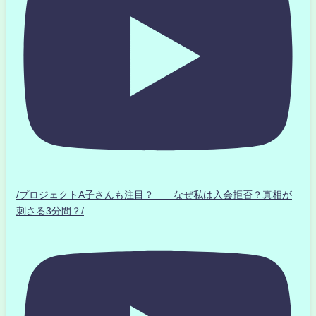
/プロジェクトA子さんも注目？ なぜ私は入会拒否？真相が
刺さる3分間？/