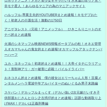
ロボットアニメ！メカと美少女キャラだいすき永遠の非リア充・
非モテ星人 ！あらゆるマニアの為のマニアックサイト
ハルッフル-専業主夫的YOUTUBERまとめ速報！キモデブおた
く！初老人の介護生活！激動の1750日
アニゲタレスト（元祖！アニメッフル） ひきこもりニートのオ
ナベ的まとめ速報
火浦のシネマッフル映画NEWS情報ポータブルの杜！オネエ管理
人オカマちゃんの鬼女的まとめ速報!オカマッフルアタックナンバ
ーハーフ
ユカ・ヨネッフル！初老的まとめ速報！！大帝イタチにラリアッ
ト！害獣神アリ・ガー被害に必殺！パイルドライバー
おネコさん的まとめ速報 僕の彼女はエリーちゃん人形！豆腐メ
ンタルメンヘラ電波中年アルバイターのぬいぐるみ男子末路編
スケバン！デカッフルまっくす（デカい強い2次元嫁だいすき子
供部屋おじさんヒロシ之古惑仔的まとめ速報）話題な動画取り上
げMAX！デカいは正義刑事編