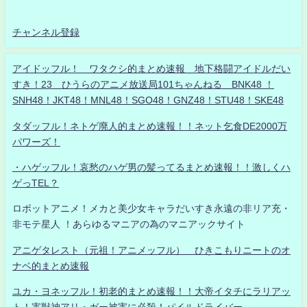
チャンネル登録
アイドッフル！ ワタクシ的まとめ速報 地下格闘アイドルだい
すき！23 ひうらのアニメ放送局101ちゃんねる BNK48 ！
SNH48！JKT48！MNL48！SGO48！GNZ48！STU48！SKE48
タダッフル！ネトゲ廃人的まとめ速報！！ネット乞食DE2000万
パワーズ！
・ハゲッフル！哀愁のハゲ男の髪ってるまとめ速報！！激しくハ
ゲっTEL？
ロボットアニメ！メカと美少女キャラだいすき永遠の非リア充・
非モテ星人 ！あらゆるマニアの為のマニアックサイト
アニゲタレスト（元祖！アニメッフル） ひきこもりニートのオ
ナベ的まとめ速報
ユカ・ヨネッフル！初老的まとめ速報！！大帝イタチにラリアッ