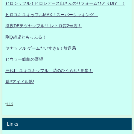
ヒロシッフル！ヒロシデース山さんのリフォームひとりDIY！！
ヒロユキユキッフルMAX！スーパークッキング！
徹夜DEテツヤッフル!！レトロ館2号店！
剛Q超児ともっふる！
ヤナッフル ゲームだいすき6！放送局
ヒウラー総統の野望
三代目 ユキユキッフル 花のひうら組! 見参！
魁!!アイドル塾!
t112
Links