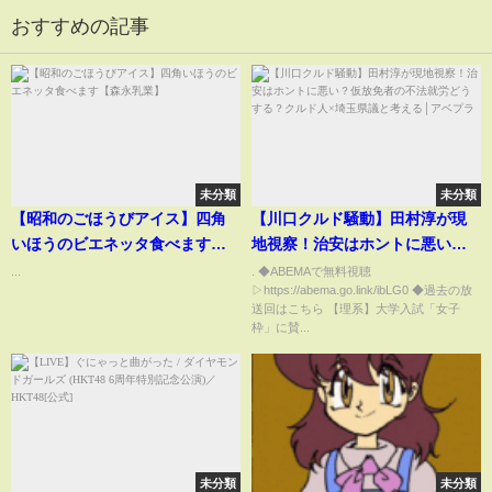
おすすめの記事
未分類
未分類
【昭和のごほうびアイス】四角
【川口クルド騒動】田村淳が現
いほうのビエネッタ食べます
地視察！治安はホントに悪い？
【森永乳業】
仮放免者の不法就労どうする？
...
. ◆ABEMAで無料視聴
▷https://abema.go.link/ibLG0 ◆過去の放
クルド人×埼玉県議と考える│ア
送回はこちら 【理系】大学入試「女子
ベプラ
枠」に賛...
未分類
未分類