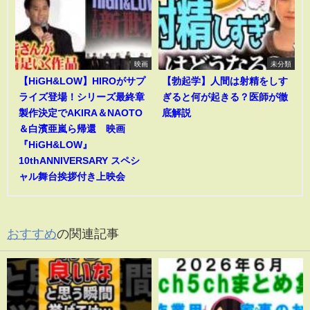
映画
未分類
【HiGH&LOW】HIROがサプ
【勃起学】人間は射精をしす
ライズ登場！シリーズ最終章
ぎると何が起きる？医師が徹
製作決定でAKIRA＆NAOTO
底解説
＆白濱亜嵐ら帰還 映画
『HiGH&LOW』
10thANNIVERSARY スペシ
ャル舞台挨拶付き上映会
おすすめ
の関連記事