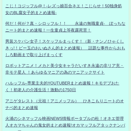
こじ！コジッフル@！-レズっ娘百合ネエ！こじらせ！50独身処
女のBL腐女子的まとめ速報-
何だ！何が？真・シロッフル！！ 永遠の無職童貞- ぼっちな
ニート的まとめ速報！一生童貞上等夜露死苦！
男装スケバン女子！スケッフルまっくす！（新・ナンノひゃくし
きっ!！ビー玉のおいぬさん的まとめ速報） 話題な事件からおも
しろ動画まで取り上げまっくす
ロボットアニメ！メカと美少女キャラだいすき永遠の非リア充・
非モテ星人 ！あらゆるマニアの為のマニアックサイト
ハルッフル-専業主夫的YOUTUBERまとめ速報！キモデブおた
く！初老人の介護生活！激動の1750日
アニゲタレスト（元祖！アニメッフル） ひきこもりニートのオ
ナベ的まとめ速報
火浦のシネマッフル映画NEWS情報ポータブルの杜！オネエ管理
人オカマちゃんの鬼女的まとめ速報!オカマッフルアタックナンバ