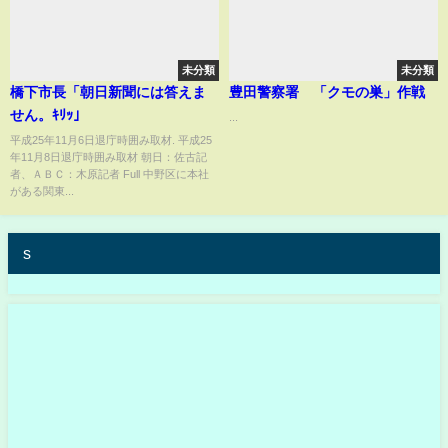
未分類
未分類
橋下市長「朝日新聞には答えま
豊田警察署 「クモの巣」作戦
せん。ｷﾘｯ」
...
平成25年11月6日退庁時囲み取材. 平成25
年11月8日退庁時囲み取材 朝日：佐古記
者、ＡＢＣ：木原記者 Full 中野区に本社
がある関東...
s