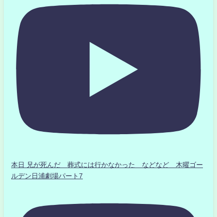
本日 兄が死んだ 葬式には行かなかった などなど 木曜ゴー
ルデン日浦劇場パート7