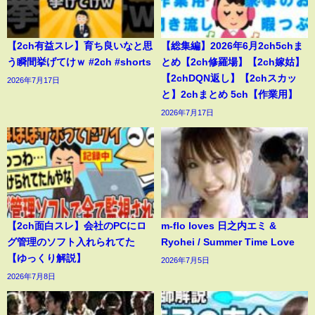
【2ch有益スレ】育ち良いなと思
【総集編】2026年6月2ch5chま
う瞬間挙げてけｗ #2ch #shorts
とめ【2ch修羅場】【2ch嫁姑】
【2chDQN返し】【2chスカッ
2026年7月17日
と】2chまとめ 5ch【作業用】
2026年7月17日
【2ch面白スレ】会社のPCにロ
m-flo loves 日之内エミ &
グ管理のソフト入れられてた
Ryohei / Summer Time Love
【ゆっくり解説】
2026年7月5日
2026年7月8日