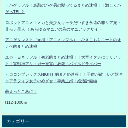
・ハゲッフル！哀愁のハゲ男の髪ってるまとめ速報！！激しくハ
ゲっTEL？
ロボットアニメ！メカと美少女キャラだいすき永遠の非リア充・
非モテ星人 ！あらゆるマニアの為のマニアックサイト
アニゲタレスト（元祖！アニメッフル） ひきこもりニートのオ
ナベ的まとめ速報
ユカ・ヨネッフル！初老的まとめ速報！！大帝イタチにラリアッ
ト！害獣神アリ・ガー被害に必殺！パイルドライバー
ヒロコンプレックスNIGHT 的まとめ速報！！子供が欲しいど陰キ
ャアラフィフ女子のめざせ！専業主婦！婚活計画編
萌えっとこあに！
t112-1000ｍ
カテゴリー