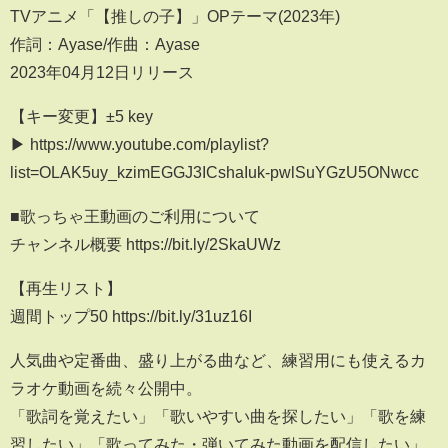
TVアニメ「【推しの子】」OPテーマ(2023年)
作詞：Ayase/作曲：Ayase
2023年04月12日リリース
【キー変更】±5 key
▶ https://www.youtube.com/playlist?
list=OLAK5uy_kzimEGGJ3ICshaIuk-pwlSuYGzU5ONwcc
■歌っちゃ王動画のご利用について
チャンネル概要 https://bit.ly/2SkaUWz
【再生リスト】
週間トップ50 https://bit.ly/31uz16I
人気曲や定番曲、盛り上がる曲など、練習用にも使えるカ
ラオケ動画を続々公開中。
「歌詞を覚えたい」「歌いやすい曲を探したい」「歌を練
習したい」「歌ってみた・弾いてみた動画を配信したい」