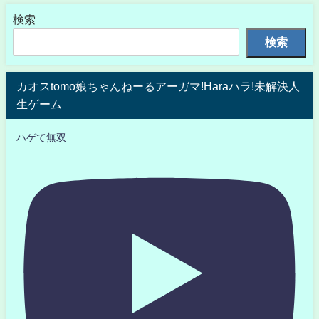
検索
検索
カオスtomo娘ちゃんねーるアーガマ!Haraハラ!未解決人
生ゲーム
ハゲて無双