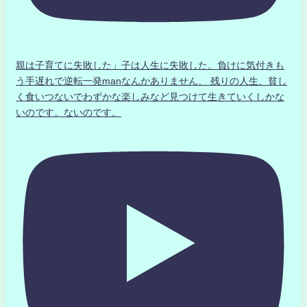
親は子育てに失敗した」子は人生に失敗した。負けに気付きも
う手遅れで逆転一発manなんかありません、 残りの人生、貧し
く食いつないでわずかな楽しみなど見つけて生きていくしかな
いのです。ないのです。