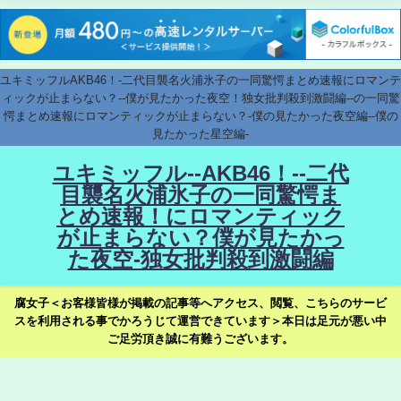
ユキミッフルAKB46！-二代目襲名火浦氷子の一同驚愕まとめ速報にロマンテ
ィックが止まらない？--僕が見たかった夜空！独女批判殺到激闘編--の一同驚
愕まとめ速報にロマンティックが止まらない？-僕の見たかった夜空編--僕の
見たかった星空編-
ユキミッフル--AKB46！--二代
目襲名火浦氷子の一同驚愕ま
とめ速報！にロマンティック
が止まらない？僕が見たかっ
た夜空-独女批判殺到激闘編
腐女子＜お客様皆様が掲載の記事等へアクセス、閲覧、こちらのサービ
スを利用される事でかろうじて運営できています＞本日は足元が悪い中
ご足労頂き誠に有難うございます。