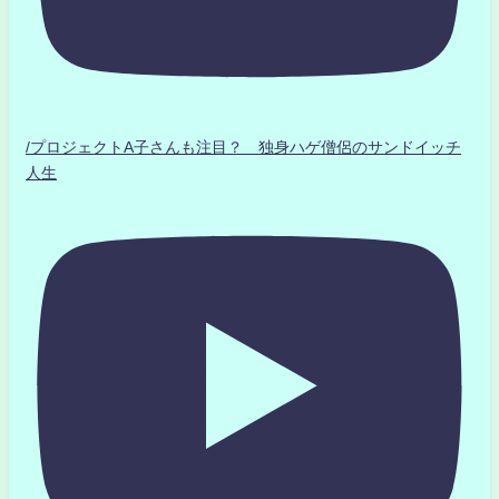
/プロジェクトA子さんも注目？ 独身ハゲ僧侶のサンドイッチ
人生