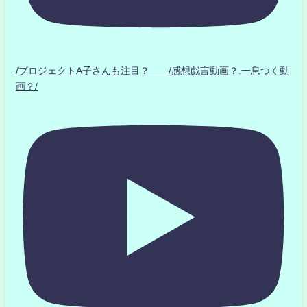
/プロジェクトA子さんも注目？ /感想戯言動画？.一息つく動
画？/