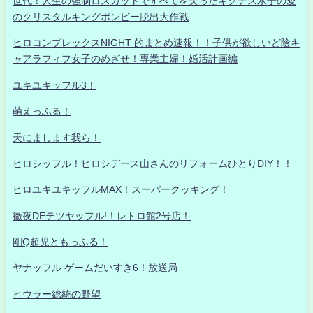
世代！人生の強制ロスカットですべてを失ったキグナス氷子の愛
のクリスタルキングボンビー脱出大作戦
ヒロコンプレックスNIGHT 的まとめ速報！！子供が欲しいど陰キ
ャアラフィフ女子のめざせ！専業主婦！婚活計画編
ユキユキッフル3！
萌えっふる！
天にまします我ら！
ヒロシッフル！ヒロシデース山さんのリフォームひとりDIY！！
ヒロユキユキッフルMAX！スーパークッキング！
徹夜DEテツヤッフル!！レトロ館2号店！
剛Q超児ともっふる！
ヤナッフル ゲームだいすき6！放送局
ヒウラー総統の野望