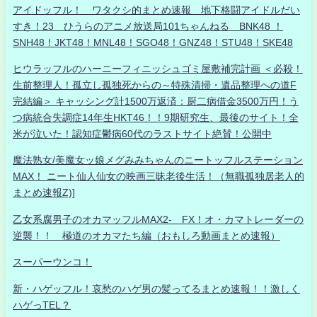
アイドッフル！ ワタクシ的まとめ速報 地下格闘アイドルだい
すき！23 ひうらのアニメ放送局101ちゃんねる BNK48 ！
SNH48！JKT48！MNL48！SGO48！GNZ48！STU48！SKE48
ヒウラッフルのハーニーフィニッシュゴミ屋敷補完計画 ＜必殺！
生前整理人！孤立し孤独死からの～特殊清掃・遺品整理への道F
完結編＞ キャッシング計1500万返済：厨二病借金3500万円！う
つ病統合失調症14年生HKT46！！9期研究生、最後のサイト！全
米が泣いた！認知症鬱病60代のラストサイト絶賛！公開中
魔法熟女/美魔女ッ娘メグみみちゃんのニートッフルステーション
MAX！ ニート仙人仙女の映画三昧老後生活！（無職孤独居老人的
まとめ速報Z)]
乙女系腐男子のオカマッフルMAX2- FX！オ・カマトレーダーの
逆襲！！ 極道のオカマたち編（おもしろ動画まとめ速報）
スーパーウンコ！
新・ハゲッフル！哀愁のハゲ男の髪ってるまとめ速報！！激しく
ハゲっTEL？