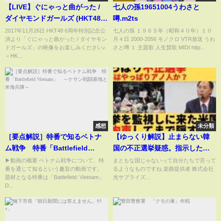
【LIVE】ぐにゃっと曲がった /
七人の孫19651004うわさと
ダイヤモンドガールズ (HKT48 6
噂.m2ts
周年特別記念公演)／HKT48[公
2017年11月26日 HKT48 6周年特別記念公
七人の孫 １９６５年（昭和４０年）１０
演より「ぐにゃっと曲がった / ダイヤモン
月４日 2000-2056 モノクロ VTR放送 うわ
式]
ドガールズ」の映像をお楽しみください♪
さと噂 １ 主題歌 人生賛歌 MIDI http...
＜HK...
感想
未分類
［要点解説］特番で知るベトナ
【ゆっくり解説】止まらない韓
ム戦争 特番「Battlefield
国の不正選挙疑惑。指示したの
Vietnam」 ～ケサン戦闘基地と
はやっぱりアノ人？監視しに来
▶動画の概要 ベトナム戦争について、特
まともな国じゃないって自分たちで言って
番を通じて知るという趣旨の動画です。
るようなものですね 楽曲提供者 株式会社
米海兵隊～
た米国人を拘束してまで隠し通
題材となる特番は「Battlefield: Vietnam」
光サプライズ...
す。
D...