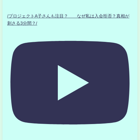
/プロジェクトA子さんも注目？ なぜ私は入会拒否？真相が
刺さる3分間？/