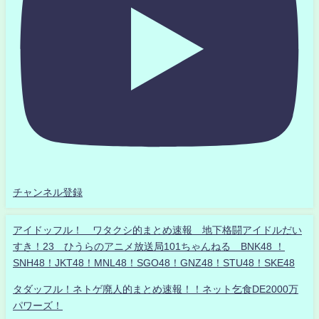
チャンネル登録
アイドッフル！ ワタクシ的まとめ速報 地下格闘アイドルだい
すき！23 ひうらのアニメ放送局101ちゃんねる BNK48 ！
SNH48！JKT48！MNL48！SGO48！GNZ48！STU48！SKE48
タダッフル！ネトゲ廃人的まとめ速報！！ネット乞食DE2000万
パワーズ！