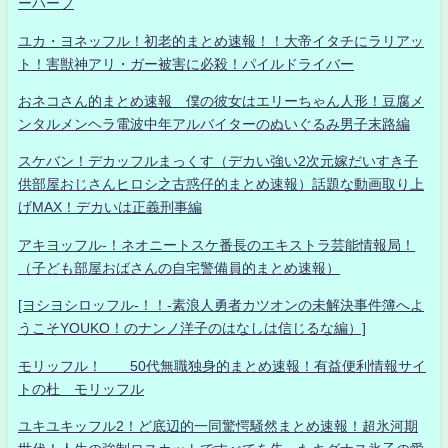
ーハーフ
ユカ・ヨネッフル！初老的まとめ速報！！大帝イタチにラリアッ
ト！害獣神アリ・ガー被害に必殺！パイルドライバー
おネコさん的まとめ速報 僕の彼女はエリーちゃん人形！豆腐メ
ンタルメンヘラ電波中年アルバイターのぬいぐるみ男子末路編
スケバン！デカッフルまっくす（デカい強い2次元嫁だいすき子
供部屋おじさんヒロシ之古惑仔的まとめ速報）話題な動画取り上
げMAX！デカいは正義刑事編
アキヨッフル-！ネオニートスケ番長のエキストラ芸能情報局！
（子ども部屋おばさんの自宅警備員的まとめ速報）
[ヨシヨシロッフル-！！-素浪人勇者カツオンの未解決事件簿へよ
うこそYOUKO！のナンノ洋子のはなしは信じるな編）]
モリッフル！ 50代無職独身的まとめ速報！有益便利情報サイ
トの杜 モリッフル
ユキユキッフル2！ど底辺的一同驚愕騒然まとめ速報！超氷河期