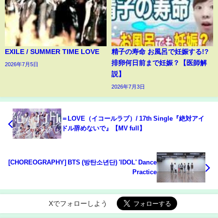
EXILE / SUMMER TIME LOVE
精子の寿命 お風呂で妊娠する!?
排卵何日前まで妊娠？【医師解
2026年7月5日
説】
2026年7月3日
＝LOVE（イコールラブ）/ 17th Single『絶対アイ
ドル辞めないで』【MV full】
[CHOREOGRAPHY] BTS (방탄소년단) 'IDOL' Dance
Practice
Xでフォローしよう