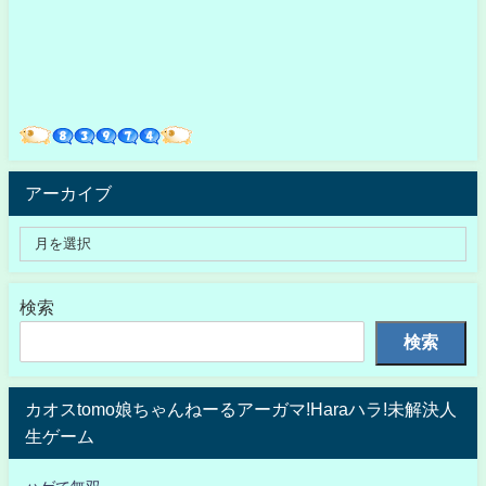
アーカイブ
検索
検索
カオスtomo娘ちゃんねーるアーガマ!Haraハラ!未解決人
生ゲーム