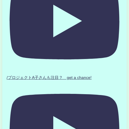
/プロジェクトA子さんも注目？ get a chance!