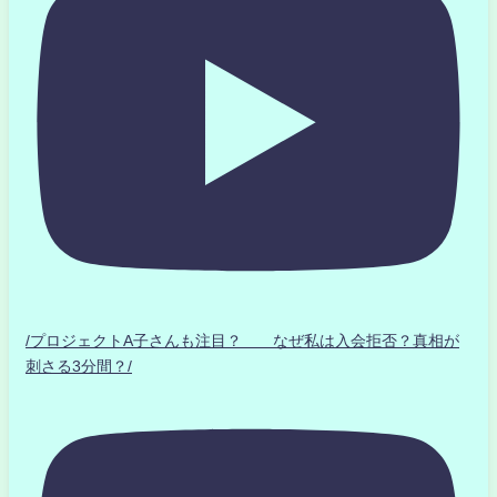
/プロジェクトA子さんも注目？ なぜ私は入会拒否？真相が
刺さる3分間？/