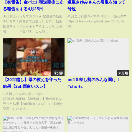
【御報告】金バエ!!和道龍樹にあ
道重さゆみさんの引退を知って
る報告をする4月25日
号泣…
★日刊ふわっちマガジン★ 配信者の動画
✏️おこぷれ塾 Vol.31✏️ チケット販売中❣️
をいち早く高画質でお届けします。 動画
https://t.livepocket.jp/e/okojuku31 ?️日時：
配信サイト⇒ツイキャス＆ふわっち 出演
20...
者 ⇒金バエ、しんや...
未分類
未分類
【20年越し】母の教えを守った
ps4直差し勢のみんな聞け！
結果【2ch面白いスレ】
#shorts
1:名無しさん＠お腹いっぱい
...
2026.06.26(Fri) 【20年越し】母の教えを
守った結果【2ch面白いスレ】って動画が
話題らしいぞ 2...