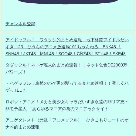
チャンネル登録
アイドッフル！ ワタクシ的まとめ速報 地下格闘アイドルだい
すき！23 ひうらのアニメ放送局101ちゃんねる BNK48 ！
SNH48！JKT48！MNL48！SGO48！GNZ48！STU48！SKE48
タダッフル！ネトゲ廃人的まとめ速報！！ネット乞食DE2000万
パワーズ！
・ハゲッフル！哀愁のハゲ男の髪ってるまとめ速報！！激しくハ
ゲっTEL？
ロボットアニメ！メカと美少女キャラだいすき永遠の非リア充・
非モテ星人 ！あらゆるマニアの為のマニアックサイト
アニゲタレスト（元祖！アニメッフル） ひきこもりニートのオ
ナベ的まとめ速報