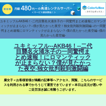
ユキミッフルAKB46！-二代目襲名火浦氷子の一同驚愕まとめ速報にロマンテ
ィックが止まらない？--僕が見たかった夜空！独女批判殺到激闘編--の一同驚
愕まとめ速報にロマンティックが止まらない？-僕の見たかった夜空編--僕の
見たかった星空編-
ユキミッフル--AKB46！--二代
目襲名火浦氷子の一同驚愕ま
とめ速報！にロマンティック
が止まらない？僕が見たかっ
た夜空-独女批判殺到激闘編
腐女子＜お客様皆様が掲載の記事等へアクセス、閲覧、こちらのサービ
スを利用される事でかろうじて運営できています＞本日は足元が悪い中
ご足労頂き誠に有難うございます。