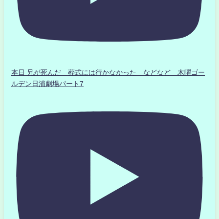
本日 兄が死んだ 葬式には行かなかった などなど 木曜ゴー
ルデン日浦劇場パート7