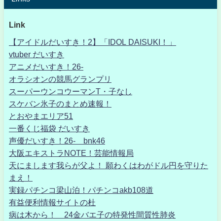
Link
【アイドルだいすき！2】「IDOL DAISUKI！」
vtuber だいすき
アニメだいすき！26-
オラシオンの競馬グランプリ
スーパーウンコウーマンT・子なし
スケバン氷子のまとめ速報！
とおやまエリア51
一番くじ福袋 だいすき
声優だいすき！26- bnk46
大阪エキストラNOTE！芸能情報局
天にまします我らが父よ！ 願わくはわがドル円を守りた
まえ！
実録パチンコ梁山泊！パチンコakb108道
有益便利情報サイトの杜
病は木から！ 24金バエ子の特発性間質性肺炎