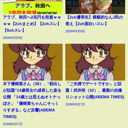
アラブ、秋田へ2兆円を投資ｗｗ
【2ch優等生】模範的なんJ民の
ｗｗ【2chまとめ】【2chスレ】
答え【2ch面白いスレ】
【5chスレ】
2026年8月8日
2026年8月8日
木下優樹菜さん（38）、“顔出し
「ご夫婦でデートですか」と話
が話題”14歳長女の成長した姿を
題！武井咲（32）、最新の自撮
公開 「14歳とは思えぬオトナっ
りショット公開(ABEMA TIMES)
ぽさ」「優樹菜ちゃんにそっく
2026年8月7日
りすぎる」など反響(ABEMA
TIMES)
2026年8月7日