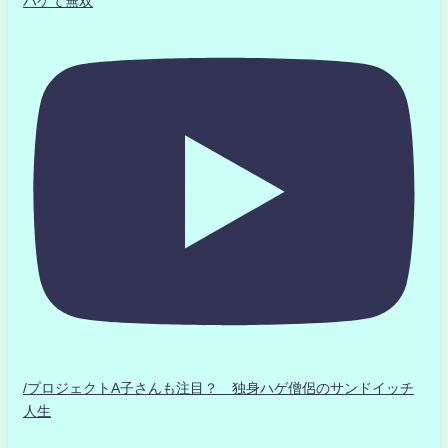
ハゲて無双
/プロジェクトA子さんも注目？ 独身ハゲ僧侶のサンドイッチ
人生