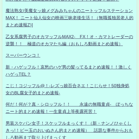
魔法熟女/美魔女ッ娘メグみみちゃんのニートッフルステーション
MAX！ ニート仙人仙女の映画三昧老後生活！（無職孤独居老人的
まとめ速報Z)]
乙女系腐男子のオカマッフルMAX2- FX！オ・カマトレーダーの
逆襲！！ 極道のオカマたち編（おもしろ動画まとめ速報）
スーパーウンコ！
新・ハゲッフル！哀愁のハゲ男の髪ってるまとめ速報！！激しく
ハゲっTEL？
こじ！コジッフル@！-レズっ娘百合ネエ！こじらせ！50独身処
女のBL腐女子的まとめ速報-
何だ！何が？真・シロッフル！！ 永遠の無職童貞- ぼっちな
ニート的まとめ速報！一生童貞上等夜露死苦！
男装スケバン女子！スケッフルまっくす！（新・ナンノひゃくし
きっ!！ビー玉のおいぬさん的まとめ速報） 話題な事件からおも
しろ動画まで取り上げまっくす