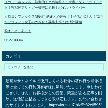
ユカ・ヨネッフル！初老的まとめ速報！！大帝イタチにラリアッ
ト！害獣神アリ・ガー被害に必殺！パイルドライバー
ヒロコンプレックスNIGHT 的まとめ速報！！子供が欲しいど陰キ
ャアラフィフ女子のめざせ！専業主婦！婚活計画編
萌えっとこあに！
t112-1000ｍ
カテゴリー
動画やサムネイルで使用している映像の著作権や肖像権
等は全てその権利所有者様に帰属いたします。申しわけ
ございません。お客様からの要望、問題がある記事を削
除、送信防止措置にできる限り応じます。お問い合わせ
のサイトアドレスです。 https://form.os7.biz/f/c82c6596/