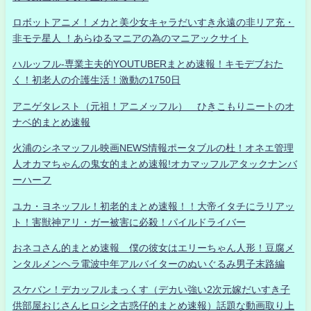
ロボットアニメ！メカと美少女キャラだいすき永遠の非リア充・
非モテ星人 ！あらゆるマニアの為のマニアックサイト
ハルッフル-専業主夫的YOUTUBERまとめ速報！キモデブおた
く！初老人の介護生活！激動の1750日
アニゲタレスト（元祖！アニメッフル） ひきこもりニートのオ
ナベ的まとめ速報
火浦のシネマッフル映画NEWS情報ポータブルの杜！オネエ管理
人オカマちゃんの鬼女的まとめ速報!オカマッフルアタックナンバ
ーハーフ
ユカ・ヨネッフル！初老的まとめ速報！！大帝イタチにラリアッ
ト！害獣神アリ・ガー被害に必殺！パイルドライバー
おネコさん的まとめ速報 僕の彼女はエリーちゃん人形！豆腐メ
ンタルメンヘラ電波中年アルバイターのぬいぐるみ男子末路編
スケバン！デカッフルまっくす（デカい強い2次元嫁だいすき子
供部屋おじさんヒロシ之古惑仔的まとめ速報）話題な動画取り上