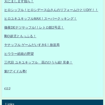
天にまします我ら！
ヒロシッフル！ヒロシデース山さんのリフォームひとりDIY！！
ヒロユキユキッフルMAX！スーパークッキング！
徹夜DEテツヤッフル!！レトロ館2号店！
剛Q超児ともっふる！
ヤナッフル ゲームだいすき6！放送局
ヒウラー総統の野望
三代目 ユキユキッフル 花のひうら組! 見参！
魁!!アイドル塾!
t112
Links