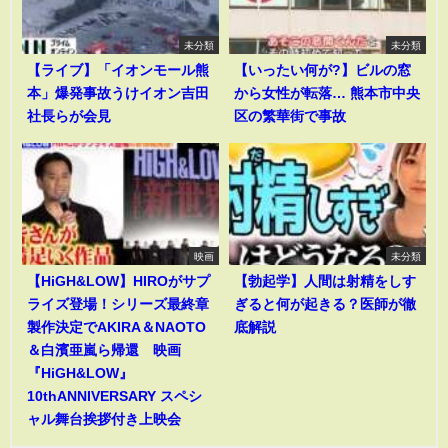
未分類
未分類
【ライブ】「イオンモール熊
【いったい何が?】ビルの窓
本」爆発事故うけイオン吉田
から女性が転落… 熊本市中央
社長らが会見
区の繁華街で事故
映画
未分類
【HiGH&LOW】HIROがサプ
【勃起学】人間は射精をしす
ライズ登場！シリーズ最終章
ぎると何が起きる？医師が徹
製作決定でAKIRA＆NAOTO
底解説
＆白濱亜嵐ら帰還 映画
『HiGH&LOW』
10thANNIVERSARY スペシ
ャル舞台挨拶付き上映会