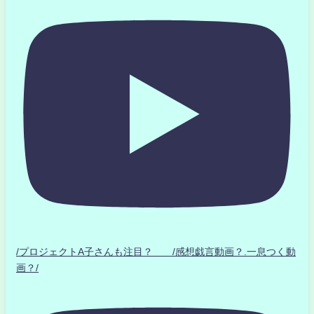
/プロジェクトA子さんも注目？ /感想戯言動画？.一息つく動
画？/