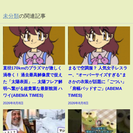
未分類
の関連記事
直径170kmのプラズマが激しく
まるで空調服？ 人気女子レスラ
渦巻く！ 過去最高解像度で捉え
ー、“オーバーサイズすぎる”ま
た「太陽表面」… 太陽フレア解
さかの衣装が話題に「ごつい」
明へ繋がる超貴重な最新観測 ハ
「肩幅パッドすご」(ABEMA
ワイ(ABEMA TIMES)
TIMES)
2026年8月8日
2026年8月8日