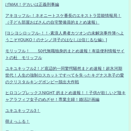
げMAX！デカいは正義刑事編
アキヨッフル-！ネオニートスケ番長のエキストラ芸能情報局！
（子ども部屋おばさんの自宅警備員的まとめ速報）
[ヨシヨシロッフル-！！-素浪人勇者カツオンの未解決事件簿へよ
うこそYOUKO！のナンノ洋子のはなしは信じるな編）]
モリッフル！ 50代無職独身的まとめ速報！有益便利情報サイ
トの杜 モリッフル
ユキユキッフル2！ど底辺的一同驚愕騒然まとめ速報！超氷河期
世代！人生の強制ロスカットですべてを失ったキグナス氷子の愛
のクリスタルキングボンビー脱出大作戦
ヒロコンプレックスNIGHT 的まとめ速報！！子供が欲しいど陰キ
ャアラフィフ女子のめざせ！専業主婦！婚活計画編
ユキユキッフル3！
萌えっふる！