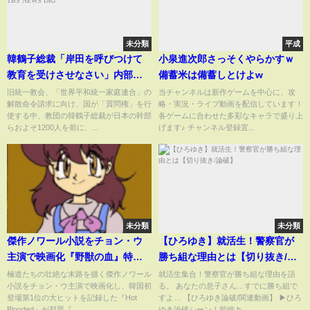
未分類
平成
韓鶴子総裁「岸田を呼びつけて
小泉進次郎さっそくやらかすｗ
教育を受けさせなさい」内部音
備蓄米は備蓄しとけよw
声を独自入手「日本の政治は滅
旧統一教会、「世界平和統一家庭連合」の
当チャンネルは新作ゲームを中心に、攻
解散命令請求に向け、国が「質問権」を行
略・実況・ライブ動画を配信しています！
びるしかないわよね」旧統一教
使する中、教団の韓鶴子総裁が日本の幹部
各ゲームに合わせた多彩なキャラで盛り上
会｜TBS NEWS DIG
らおよそ1200人を前に、...
げます♪ チャンネル登録宜...
未分類
未分類
傑作ノワール小説をチョン・ウ
【ひろゆき】就活生！警察官が
主演で映画化『野獣の血』特報
勝ち組な理由とは【切り抜き/論
映像
破】
極道たちの壮絶な末路を描く傑作ノワール
就活生集合！警察官が勝ち組な理由を語
小説をチョン・ウ主演で映画化し、韓国初
る。 あなたの息子さん…すでに勝ち組で
登場第1位の大ヒットを記録した『Hot
すよ… 【ひろゆき論破/関連動画】 ▶ひろ
Blooded』が邦題『...
ゆき論破シーン！前編 h...