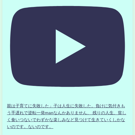
親は子育てに失敗した」子は人生に失敗した。負けに気付きも
う手遅れで逆転一発manなんかありません、 残りの人生、貧し
く食いつないでわずかな楽しみなど見つけて生きていくしかな
いのです。ないのです。