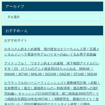
アーカイブ
おすすめ～ん
おすすめサイト
おネコさん的まとめ速報 僕の彼女はエリーちゃん人形！豆腐メ
ンタルメンヘラ電波中年アルバイターのぬいぐるみ男子末路編
アイドッフル！ ワタクシ的まとめ速報 地下格闘アイドルだい
すき！23 ひうらのアニメ放送局101ちゃんねる BNK48 ！
SNH48！JKT48！MNL48！SGO48！GNZ48！STU48！SKE48
ヒウラッフルのハーニーフィニッシュゴミ屋敷補完計画 ＜必殺！
生前整理人！孤立し孤独死からの～特殊清掃・遺品整理への道F
完結編＞ キャッシング計1500万返済：厨二病借金3500万円！う
つ病統合失調症14年生HKT46！！9期研究生、最後のサイト！全
米が泣いた！認知症鬱病60代のラストサイト絶賛！公開中