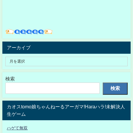
アーカイブ
検索
検索
カオスtomo娘ちゃんねーるアーガマ!Haraハラ!未解決人
生ゲーム
ハゲて無双