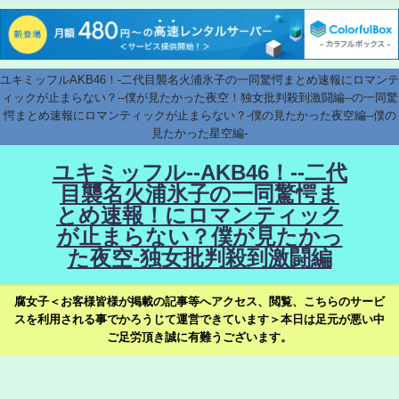
ユキミッフルAKB46！-二代目襲名火浦氷子の一同驚愕まとめ速報にロマンテ
ィックが止まらない？--僕が見たかった夜空！独女批判殺到激闘編--の一同驚
愕まとめ速報にロマンティックが止まらない？-僕の見たかった夜空編--僕の
見たかった星空編-
ユキミッフル--AKB46！--二代
目襲名火浦氷子の一同驚愕ま
とめ速報！にロマンティック
が止まらない？僕が見たかっ
た夜空-独女批判殺到激闘編
腐女子＜お客様皆様が掲載の記事等へアクセス、閲覧、こちらのサービ
スを利用される事でかろうじて運営できています＞本日は足元が悪い中
ご足労頂き誠に有難うございます。