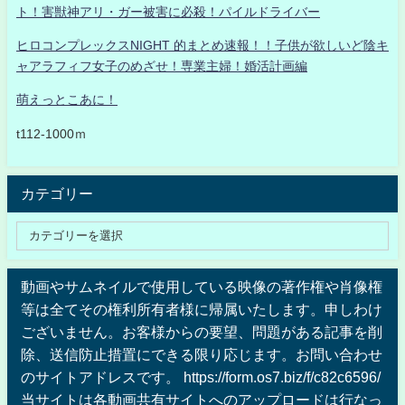
ト！害獣神アリ・ガー被害に必殺！パイルドライバー
ヒロコンプレックスNIGHT 的まとめ速報！！子供が欲しいど陰キ
ャアラフィフ女子のめざせ！専業主婦！婚活計画編
萌えっとこあに！
t112-1000ｍ
カテゴリー
動画やサムネイルで使用している映像の著作権や肖像権
等は全てその権利所有者様に帰属いたします。申しわけ
ございません。お客様からの要望、問題がある記事を削
除、送信防止措置にできる限り応じます。お問い合わせ
のサイトアドレスです。 https://form.os7.biz/f/c82c6596/
当サイトは各動画共有サイトへのアップロードは行なっ