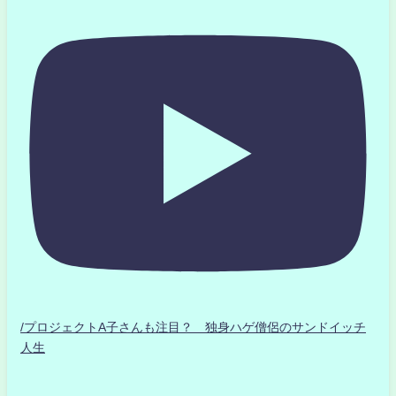
/プロジェクトA子さんも注目？ 独身ハゲ僧侶のサンドイッチ
人生