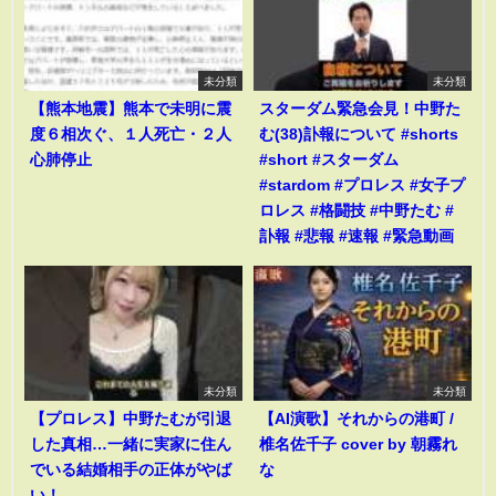
未分類
未分類
【熊本地震】熊本で未明に震
スターダム緊急会見！中野た
度６相次ぐ、１人死亡・２人
む(38)訃報について #shorts
心肺停止
#short #スターダム
#stardom #プロレス #女子プ
ロレス #格闘技 #中野たむ #
訃報 #悲報 #速報 #緊急動画
未分類
未分類
【プロレス】中野たむが引退
【AI演歌】それからの港町 /
した真相…一緒に実家に住ん
椎名佐千子 cover by 朝霧れ
でいる結婚相手の正体がやば
な
い！