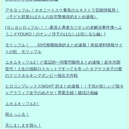
アキヨッフル-！ネオニートスケ番長のエキストラ芸能情報局！
（子ども部屋おばさんの自宅警備員的まとめ速報）
[ヨシヨシロッフル-！！-素浪人勇者カツオンの未解決事件簿へよ
うこそYOUKO！のナンノ洋子のはなしは信じるな編）]
モリッフル！ 50代無職独身的まとめ速報！有益便利情報サイ
トの杜 モリッフル
ユキユキッフル2！ど底辺的一同驚愕騒然まとめ速報！超氷河期
世代！人生の強制ロスカットですべてを失ったキグナス氷子の愛
のクリスタルキングボンビー脱出大作戦
ヒロコンプレックスNIGHT 的まとめ速報！！子供が欲しいど陰キ
ャアラフィフ女子のめざせ！専業主婦！婚活計画編
ユキユキッフル3！
萌えっふる！
天にまします我ら！