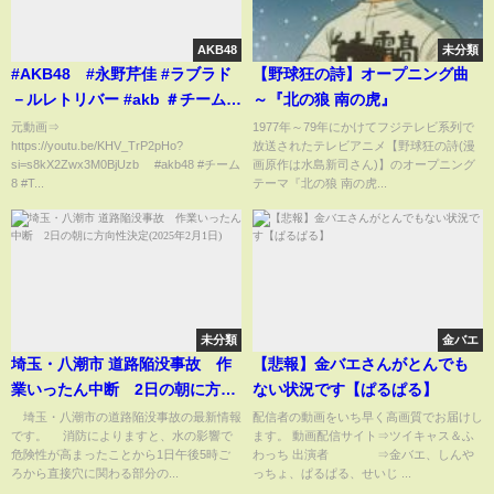
AKB48
未分類
#AKB48 #永野芹佳 #ラブラド
【野球狂の詩】オープニング曲
－ルレトリバー #akb ＃チーム8
～『北の狼 南の虎』
＃Team8 ＃ピューロランド
元動画⇒
1977年～79年にかけてフジテレビ系列で
https://youtu.be/KHV_TrP2pHo?
放送されたテレビアニメ【野球狂の詩(漫
の素敵な街へ AKB48チーム8
si=s8kX2Zwx3M0BjUzb #akb48 #チーム
画原作は水島新司さん)】のオープニング
WEST #shorts 永野芹佳
8 #T...
テーマ『北の狼 南の虎...
#akb48グループ
未分類
金バエ
埼玉・八潮市 道路陥没事故 作
【悲報】金バエさんがとんでも
業いったん中断 2日の朝に方向
ない状況です【ぱるぱる】
性決定(2025年2月1日)
埼玉・八潮市の道路陥没事故の最新情報
配信者の動画をいち早く高画質でお届けし
です。 消防によりますと、水の影響で
ます。 動画配信サイト⇒ツイキャス＆ふ
危険性が高まったことから1日午後5時ご
わっち 出演者 ⇒金バエ、しんや
ろから直接穴に関わる部分の...
っちょ、ぱるぱる、せいじ ...