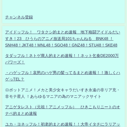
チャンネル登録
アイドッフル！ ワタクシ的まとめ速報 地下格闘アイドルだい
すき！23 ひうらのアニメ放送局101ちゃんねる BNK48 ！
SNH48！JKT48！MNL48！SGO48！GNZ48！STU48！SKE48
タダッフル！ネトゲ廃人的まとめ速報！！ネット乞食DE2000万
パワーズ！
・ハゲッフル！哀愁のハゲ男の髪ってるまとめ速報！！激しくハ
ゲっTEL？
ロボットアニメ！メカと美少女キャラだいすき永遠の非リア充・
非モテ星人 ！あらゆるマニアの為のマニアックサイト
アニゲタレスト（元祖！アニメッフル） ひきこもりニートのオ
ナベ的まとめ速報
ユカ・ヨネッフル！初老的まとめ速報！！大帝イタチにラリアッ