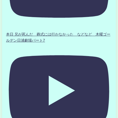
本日 兄が死んだ 葬式には行かなかった などなど 木曜ゴー
ルデン日浦劇場パート7