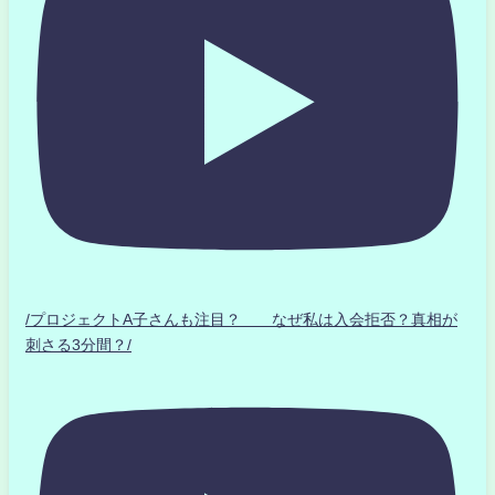
/プロジェクトA子さんも注目？ なぜ私は入会拒否？真相が
刺さる3分間？/