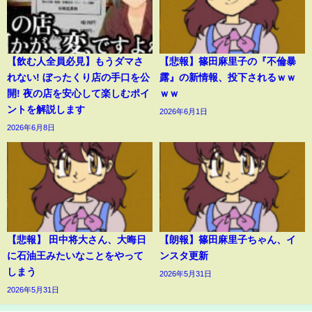
【飲む人全員必見】もうダマさ
【悲報】篠田麻里子の『不倫暴
れない! ぼったくり店の手口を公
露』の新情報、投下されるｗｗ
開! 夜の店を安心して楽しむポイ
ｗｗ
ントを解説します
2026年6月1日
2026年6月8日
【悲報】 田中将大さん、大晦日
【朗報】篠田麻里子ちゃん、イ
に石油王みたいなことをやって
ンスタ更新
しまう
2026年5月31日
2026年5月31日