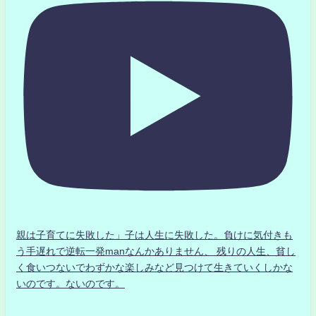
親は子育てに失敗した」子は人生に失敗した。負けに気付きも
う手遅れで逆転一発manなんかありません、 残りの人生、貧し
く食いつないでわずかな楽しみなど見つけて生きていくしかな
いのです。ないのです。