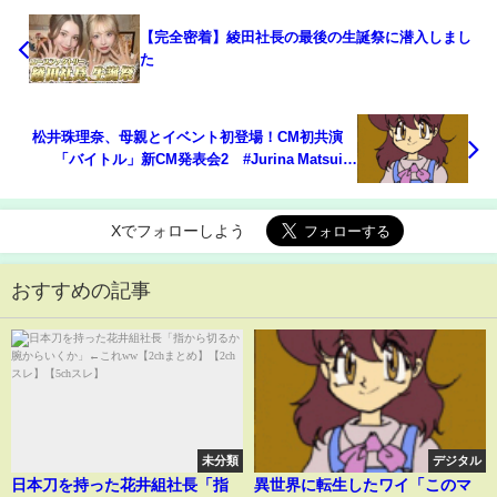
【完全密着】綾田社長の最後の生誕祭に潜入しまし
た
松井珠理奈、母親とイベント初登場！CM初共演
「バイトル」新CM発表会2 #Jurina Matsui
#Japanese Idol
Xでフォローしよう
おすすめの記事
未分類
デジタル
日本刀を持った花井組社長「指
異世界に転生したワイ「このマ