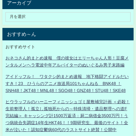
アーカイブ
おすすめ～ん
おすすめサイト
おネコさん的まとめ速報 僕の彼女はエリーちゃん人形！豆腐メ
ンタルメンヘラ電波中年アルバイターのぬいぐるみ男子末路編
アイドッフル！ ワタクシ的まとめ速報 地下格闘アイドルだい
すき！23 ひうらのアニメ放送局101ちゃんねる BNK48 ！
SNH48！JKT48！MNL48！SGO48！GNZ48！STU48！SKE48
ヒウラッフルのハーニーフィニッシュゴミ屋敷補完計画 ＜必殺！
生前整理人！孤立し孤独死からの～特殊清掃・遺品整理への道F
完結編＞ キャッシング計1500万返済：厨二病借金3500万円！う
つ病統合失調症14年生HKT46！！9期研究生、最後のサイト！全
米が泣いた！認知症鬱病60代のラストサイト絶賛！公開中