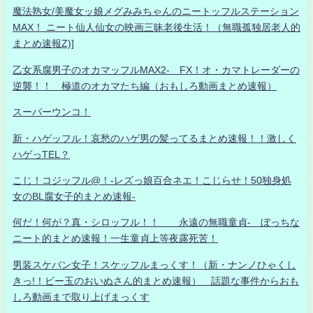
魔法熟女/美魔女ッ娘メグみみちゃんのニートッフルステーション
MAX！ ニート仙人仙女の映画三昧老後生活！（無職孤独居老人的
まとめ速報Z)]
乙女系腐男子のオカマッフルMAX2- FX！オ・カマトレーダーの
逆襲！！ 極道のオカマたち編（おもしろ動画まとめ速報）
スーパーウンコ！
新・ハゲッフル！哀愁のハゲ男の髪ってるまとめ速報！！激しく
ハゲっTEL？
こじ！コジッフル@！-レズっ娘百合ネエ！こじらせ！50独身処
女のBL腐女子的まとめ速報-
何だ！何が？真・シロッフル！！ 永遠の無職童貞- ぼっちな
ニート的まとめ速報！一生童貞上等夜露死苦！
男装スケバン女子！スケッフルまっくす！（新・ナンノひゃくし
きっ!！ビー玉のおいぬさん的まとめ速報） 話題な事件からおも
しろ動画まで取り上げまっくす