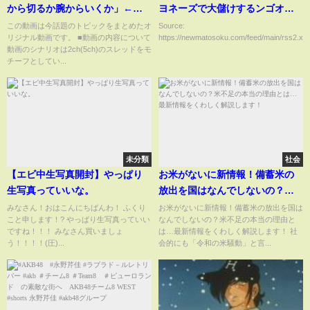
から切るか腕からいくか」←こ
ヨネーズで大儲けするンゴオオ
れww【2chまとめ】【2chス
オオーーーーー！！」→結果
この動画は今話題のトピックをまとめたオ
Source:
リジナル動画です。 ■動画の内容について
https://newmatosoku.com/feed/main/rss2.xml.
レ】【5chスレ】
動画のシナリオは2ch(5ch)のスレッドをモ
チーフとしてい...
未分類
社会
【エビ中生写真開封】やっぱり
お米がないに新情報！備蓄米の
生写真っていいな。
放出を国はなんでしないの？米
不足の本当の理由とは…最新情
みなさん！おはこんにちばんわ！ ふくり
お米がないに新情報！備蓄米の放出を国は
こと申します！? やっぱり生写真っていい
なんでしないの？米不足の本当の理由と
報をくわしく解説します！
ですね！！！ みなさん買いましょ
は…最新情報をくわしく解説します！ 社
う！！！！(圧)...
会的にも「令和の米騒動」と言...