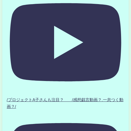
/プロジェクトA子さんも注目？ /感想戯言動画？.一息つく動
画？/