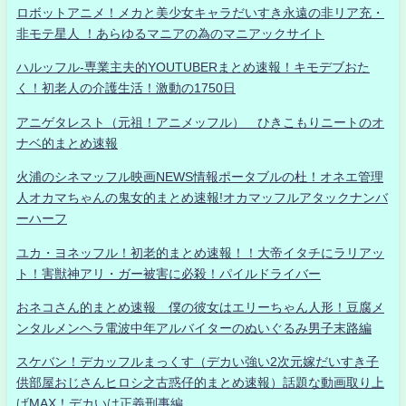
ロボットアニメ！メカと美少女キャラだいすき永遠の非リア充・
非モテ星人 ！あらゆるマニアの為のマニアックサイト
ハルッフル-専業主夫的YOUTUBERまとめ速報！キモデブおた
く！初老人の介護生活！激動の1750日
アニゲタレスト（元祖！アニメッフル） ひきこもりニートのオ
ナベ的まとめ速報
火浦のシネマッフル映画NEWS情報ポータブルの杜！オネエ管理
人オカマちゃんの鬼女的まとめ速報!オカマッフルアタックナンバ
ーハーフ
ユカ・ヨネッフル！初老的まとめ速報！！大帝イタチにラリアッ
ト！害獣神アリ・ガー被害に必殺！パイルドライバー
おネコさん的まとめ速報 僕の彼女はエリーちゃん人形！豆腐メ
ンタルメンヘラ電波中年アルバイターのぬいぐるみ男子末路編
スケバン！デカッフルまっくす（デカい強い2次元嫁だいすき子
供部屋おじさんヒロシ之古惑仔的まとめ速報）話題な動画取り上
げMAX！デカいは正義刑事編