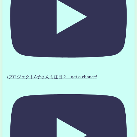
/プロジェクトA子さんも注目？ get a chance!