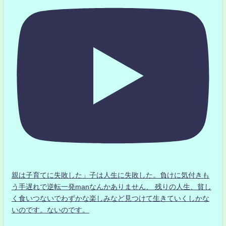
親は子育てに失敗した」子は人生に失敗した。負けに気付きも
う手遅れで逆転一発manなんかありません、 残りの人生、貧し
く食いつないでわずかな楽しみなど見つけて生きていくしかな
いのです。ないのです。