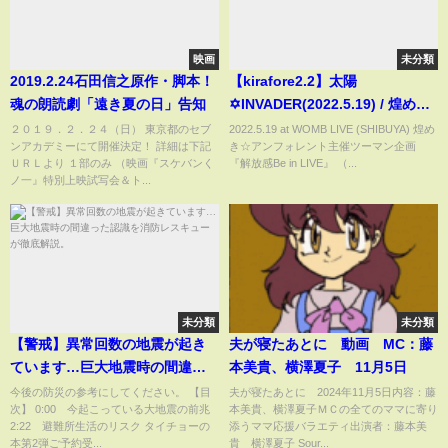
映画
未分類
2019.2.24石田信之原作・脚本！
【kirafore2.2】太陽
魂の朗読劇「遠き夏の日」告知
✡INVADER(2022.5.19) / 煌めき
☆アンフォレント
２０１９．２．２４（日） 東京都のセブ
2022.5.19 at WOMB LIVE (SHIBUYA) 煌め
ンアカデミーにて開催決定！ 詳細は下記
き☆アンフォレント主催ツーマン企画
ＵＲＬより １部のみ （映画『スケバンく
『解放感Be in LIVE』 （...
ノ一』特別上映試写会＆ト...
未分類
未分類
【警戒】異常回数の地震が起き
夫が寝たあとに 動画 MC：藤
ています…巨大地震時の間違っ
本美貴、横澤夏子 11月5日
た認識を消防レスキューが徹底
今後の防災の参考にしてください。 【目
夫が寝たあとに 2024年11月5日内容：藤
次】 0:00 今起こっている大地震の前兆
本美貴、横澤夏子ＭＣの全てのママに寄り
解説。
2:22 避難所生活のリスク タイチョーの
添うママ応援バラエティ出演者：藤本美
本第2弾ご予約受...
貴 横澤夏子 Sour...