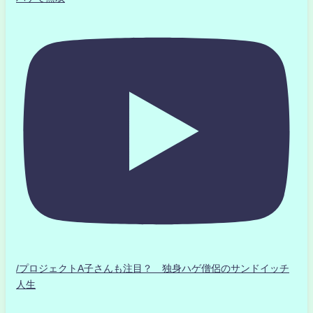
/プロジェクトA子さんも注目？ 独身ハゲ僧侶のサンドイッチ
人生