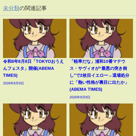
未分類
の関連記事
令和8年8月8日「TOKYOおうえ
「軽率だな」浦和10番マテウ
んフェスタ」開催(ABEMA
ス・サヴィオが“最悪の突き倒
TIMES)
し”で2枚目イエロー→退場処分
に「熱い性格が裏目に出たか」
2026年8月9日
(ABEMA TIMES)
2026年8月8日