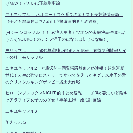
げMAX！デカいは正義刑事編
アキヨッフル-！ネオニートスケ番長のエキストラ芸能情報局！
（子ども部屋おばさんの自宅警備員的まとめ速報）
[ヨシヨシロッフル-！！-素浪人勇者カツオンの未解決事件簿へよ
うこそYOUKO！のナンノ洋子のはなしは信じるな編）]
モリッフル！ 50代無職独身的まとめ速報！有益便利情報サイ
トの杜 モリッフル
ユキユキッフル2！ど底辺的一同驚愕騒然まとめ速報！超氷河期
世代！人生の強制ロスカットですべてを失ったキグナス氷子の愛
のクリスタルキングボンビー脱出大作戦
ヒロコンプレックスNIGHT 的まとめ速報！！子供が欲しいど陰キ
ャアラフィフ女子のめざせ！専業主婦！婚活計画編
ユキユキッフル3！
萌えっふる！