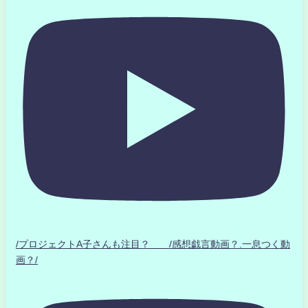
/プロジェクトA子さんも注目？ /感想戯言動画？.一息つく動
画？/