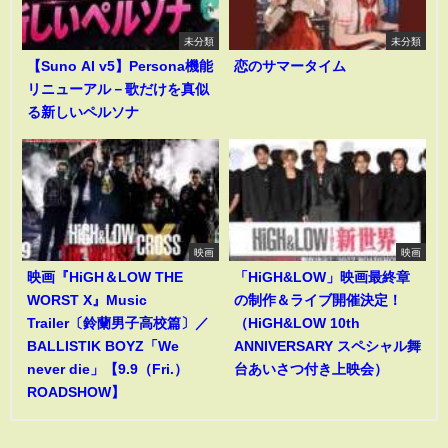
未分類
未分類
【Suno AI v5】Persona機能
恋のサマータイム
リニューアル－歌だけを真似
る新しいペルソナ
映画
映画
映画『HiGH＆LOW THE
「HiGH&LOW」映画最終章
WORST X』Music
の制作＆ライブ開催決定！
Trailer〔鈴蘭男子高校篇〕／
（HiGH&LOW 10th
BALLISTIK BOYZ「We
ANNIVERSARY スペシャル舞
never die」【9.9（Fri.）
台あいさつ付き上映会）
ROADSHOW】