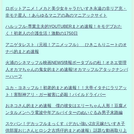
ロボットアニメ！メカと美少女キャラだいすき永遠の非リア充・
非モテ星人 ！あらゆるマニアの為のマニアックサイト
ハルッフル-専業主夫的YOUTUBERまとめ速報！キモデブおた
く！初老人の介護生活！激動の1750日
アニゲタレスト（元祖！アニメッフル） ひきこもりニートのオ
ナベ的まとめ速報
火浦のシネマッフル映画NEWS情報ポータブルの杜！オネエ管理
人オカマちゃんの鬼女的まとめ速報!オカマッフルアタックナンバ
ーハーフ
ユカ・ヨネッフル！初老的まとめ速報！！大帝イタチにラリアッ
ト！害獣神アリ・ガー被害に必殺！パイルドライバー
おネコさん的まとめ速報 僕の彼女はエリーちゃん人形！豆腐メ
ンタルメンヘラ電波中年アルバイターのぬいぐるみ男子末路編
スケバン！デカッフルまっくす（デカい強い2次元嫁だいすき子
供部屋おじさんヒロシ之古惑仔的まとめ速報）話題な動画取り上