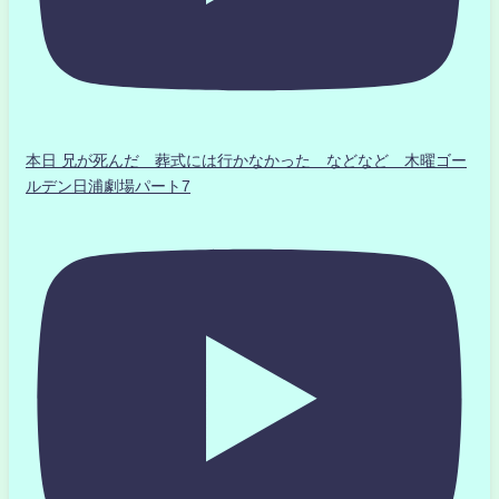
本日 兄が死んだ 葬式には行かなかった などなど 木曜ゴー
ルデン日浦劇場パート7