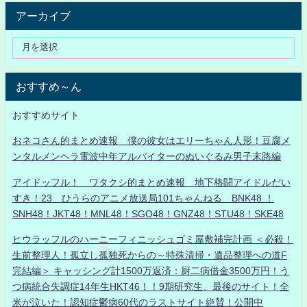
アーカイブ
おすすめ～ん
おすすめサイト
おネコさん的まとめ速報 僕の彼女はエリーちゃん人形！豆腐メ
ンタルメンヘラ電波中年アルバイターのぬいぐるみ男子末路編
アイドッフル！ ワタクシ的まとめ速報 地下格闘アイドルだい
すき！23 ひうらのアニメ放送局101ちゃんねる BNK48 ！
SNH48！JKT48！MNL48！SGO48！GNZ48！STU48！SKE48
ヒウラッフルのハーニーフィニッシュゴミ屋敷補完計画 ＜必殺！
生前整理人！孤立し孤独死からの～特殊清掃・遺品整理への道F
完結編＞ キャッシング計1500万返済：厨二病借金3500万円！う
つ病統合失調症14年生HKT46！！9期研究生、最後のサイト！全
米が泣いた！認知症鬱病60代のラストサイト絶賛！公開中