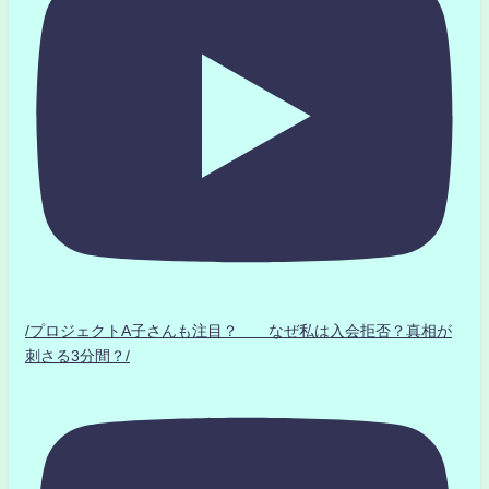
/プロジェクトA子さんも注目？ なぜ私は入会拒否？真相が
刺さる3分間？/