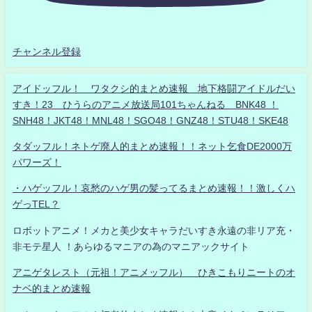
チャンネル登録
アイドッフル！ ワタクシ的まとめ速報 地下格闘アイドルだい
すき！23 ひうらのアニメ放送局101ちゃんねる BNK48 ！
SNH48！JKT48！MNL48！SGO48！GNZ48！STU48！SKE48
タダッフル！ネトゲ廃人的まとめ速報！！ネット乞食DE2000万
パワーズ！
・ハゲッフル！哀愁のハゲ男の髪ってるまとめ速報！！激しくハ
ゲっTEL？
ロボットアニメ！メカと美少女キャラだいすき永遠の非リア充・
非モテ星人 ！あらゆるマニアの為のマニアックサイト
アニゲタレスト（元祖！アニメッフル） ひきこもりニートのオ
ナベ的まとめ速報