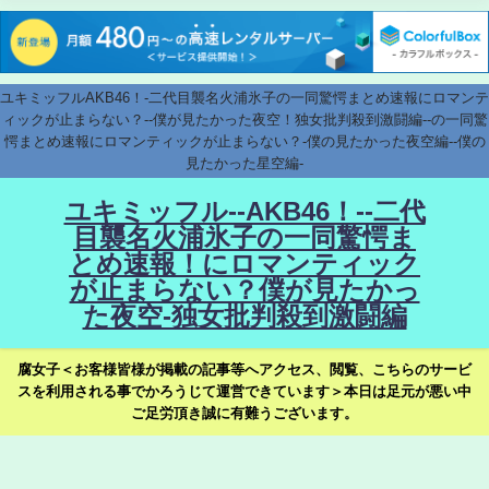
ユキミッフルAKB46！-二代目襲名火浦氷子の一同驚愕まとめ速報にロマンテ
ィックが止まらない？--僕が見たかった夜空！独女批判殺到激闘編--の一同驚
愕まとめ速報にロマンティックが止まらない？-僕の見たかった夜空編--僕の
見たかった星空編-
ユキミッフル--AKB46！--二代
目襲名火浦氷子の一同驚愕ま
とめ速報！にロマンティック
が止まらない？僕が見たかっ
た夜空-独女批判殺到激闘編
腐女子＜お客様皆様が掲載の記事等へアクセス、閲覧、こちらのサービ
スを利用される事でかろうじて運営できています＞本日は足元が悪い中
ご足労頂き誠に有難うございます。