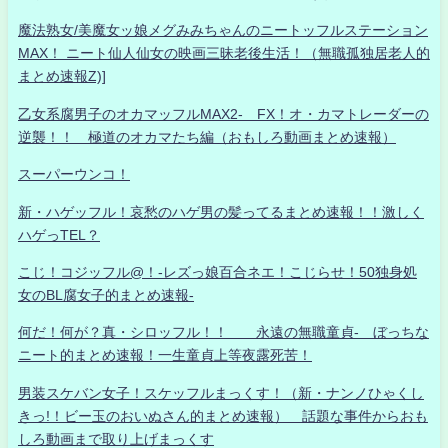
魔法熟女/美魔女ッ娘メグみみちゃんのニートッフルステーション
MAX！ ニート仙人仙女の映画三昧老後生活！（無職孤独居老人的
まとめ速報Z)]
乙女系腐男子のオカマッフルMAX2- FX！オ・カマトレーダーの
逆襲！！ 極道のオカマたち編（おもしろ動画まとめ速報）
スーパーウンコ！
新・ハゲッフル！哀愁のハゲ男の髪ってるまとめ速報！！激しく
ハゲっTEL？
こじ！コジッフル@！-レズっ娘百合ネエ！こじらせ！50独身処
女のBL腐女子的まとめ速報-
何だ！何が？真・シロッフル！！ 永遠の無職童貞- ぼっちな
ニート的まとめ速報！一生童貞上等夜露死苦！
男装スケバン女子！スケッフルまっくす！（新・ナンノひゃくし
きっ!！ビー玉のおいぬさん的まとめ速報） 話題な事件からおも
しろ動画まで取り上げまっくす