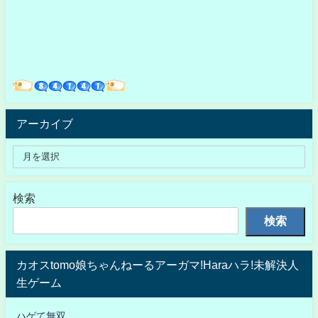
アーカイブ
検索
検索
カオスtomo娘ちゃんねーるアーガマ!Haraハラ!未解決人
生ゲーム
ハゲて無双