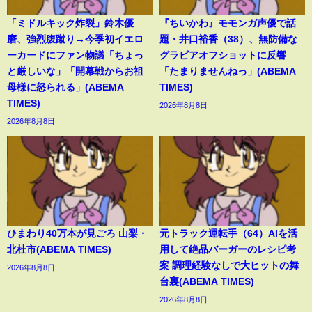
「ミドルキック炸裂」鈴木優
『ちいかわ』モモンガ声優で話
磨、強烈腹蹴り→今季初イエロ
題・井口裕香（38）、無防備な
ーカードにファン物議「ちょっ
グラビアオフショットに反響
と厳しいな」「開幕戦からお祖
「たまりませんねっ」(ABEMA
母様に怒られる」(ABEMA
TIMES)
TIMES)
2026年8月8日
2026年8月8日
ひまわり40万本が見ごろ 山梨・
元トラック運転手（64）AIを活
北杜市(ABEMA TIMES)
用して絶品バーガーのレシピ考
案 調理経験なしで大ヒットの舞
2026年8月8日
台裏(ABEMA TIMES)
2026年8月8日