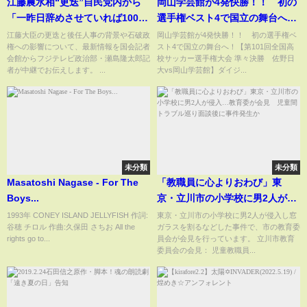
江藤農水相“更迭”自民党内から
岡山学芸館が4発快勝！！ 初の
「一昨日辞めさせていれば100倍
選手権ベスト4で国立の舞台へ！
よかった」の声も 後任・小泉
【第101回全国高校サッカー選手
江藤大臣の更迭と後任人事の背景や石破政
岡山学芸館が4発快勝！！ 初の選手権ベ
権への影響について、最新情報を国会記者
スト4で国立の舞台へ！【第101回全国高
氏で「石破体制立て直し図りた
権大会 準々決勝 佐野日大vs岡
会館からフジテレビ政治部・瀬島隆太郎記
校サッカー選手権大会 準々決勝 佐野日
い」 野党は早速批判
山学芸館】ダイジェスト
者が中継でお伝えします。 ...
大vs岡山学芸館】ダイジ...
未分類
未分類
Masatoshi Nagase - For The
「教職員に心よりおわび」東
Boys...
京・立川市の小学校に男2人が侵
入…教育委が会見 児童間トラ
1993年 CONEY ISLAND JELLYFISH 作詞:
東京・立川市の小学校に男2人が侵入し窓
谷穂 チロル 作曲:久保田 さちお All the
ガラスを割るなどした事件で、市の教育委
ブル巡り面談後に事件発生か
rights go to...
員会が会見を行っています。 立川市教育
委員会の会見： 児童教職員...