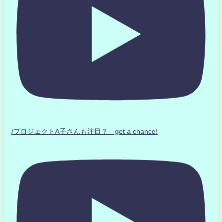
/プロジェクトA子さんも注目？ get a chance!