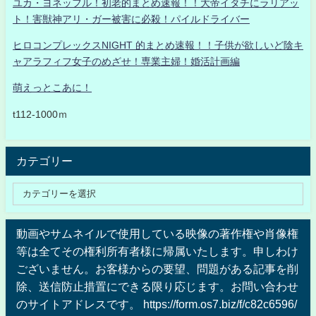
ユカ・ヨネッフル！初老的まとめ速報！！大帝イタチにラリアッ
ト！害獣神アリ・ガー被害に必殺！パイルドライバー
ヒロコンプレックスNIGHT 的まとめ速報！！子供が欲しいど陰キ
ャアラフィフ女子のめざせ！専業主婦！婚活計画編
萌えっとこあに！
t112-1000ｍ
カテゴリー
動画やサムネイルで使用している映像の著作権や肖像権
等は全てその権利所有者様に帰属いたします。申しわけ
ございません。お客様からの要望、問題がある記事を削
除、送信防止措置にできる限り応じます。お問い合わせ
のサイトアドレスです。 https://form.os7.biz/f/c82c6596/