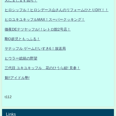
天にまします我ら！
ヒロシッフル！ヒロシデース山さんのリフォームひとりDIY！！
ヒロユキユキッフルMAX！スーパークッキング！
徹夜DEテツヤッフル!！レトロ館2号店！
剛Q超児ともっふる！
ヤナッフル ゲームだいすき6！放送局
ヒウラー総統の野望
三代目 ユキユキッフル 花のひうら組! 見参！
魁!!アイドル塾!
t112
Links