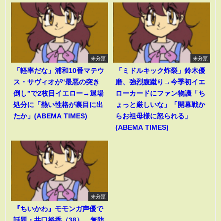
未分類
未分類
「軽率だな」浦和10番マテウ
「ミドルキック炸裂」鈴木優
ス・サヴィオが“最悪の突き
磨、強烈腹蹴り→今季初イエ
倒し”で2枚目イエロー→退場
ローカードにファン物議「ち
処分に「熱い性格が裏目に出
ょっと厳しいな」「開幕戦か
たか」(ABEMA TIMES)
らお祖母様に怒られる」
(ABEMA TIMES)
未分類
『ちいかわ』モモンガ声優で
話題・井口裕香（38）、無防