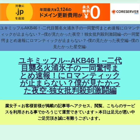
ユキミッフルAKB46！-二代目襲名火浦氷子の一同驚愕まとめ速報にロマンテ
ィックが止まらない？--僕が見たかった夜空！独女批判殺到激闘編--の一同驚
愕まとめ速報にロマンティックが止まらない？-僕の見たかった夜空編--僕の
見たかった星空編-
ユキミッフル--AKB46！--二代
目襲名火浦氷子の一同驚愕ま
とめ速報！にロマンティック
が止まらない？僕が見たかっ
た夜空-独女批判殺到激闘編
腐女子＜お客様皆様が掲載の記事等へアクセス、閲覧、こちらのサービ
スを利用される事でかろうじて運営できています＞本日は足元が悪い中
ご足労頂き誠に有難うございます。