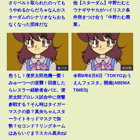
さりベルト取られたのっても
他【スターダム】中野たむと
うやめるからだろｗなんかス
ウナギサヤカがハイリスク条
ターダムのシナリオならおも
件突きつけ合う「中野たむ廃
なくなった団体だな
業」
金バエ
未分類
危うし！便所太郎危機一髪！
令和8年8月8日「TOKYOおう
みゅーつーの逆襲！回復した
えんフェスタ」開催(ABEMA
らレスラー経験者金バエ、便
TIMES)
所太郎プロレス試合中に突撃
参戦する？そん時はタイガー
マスクの姿？真央ちゃんスタ
ーライトキッドマスクで加
勢？セコンド？リングネーム
はあらいぐまラスカル真央ね!