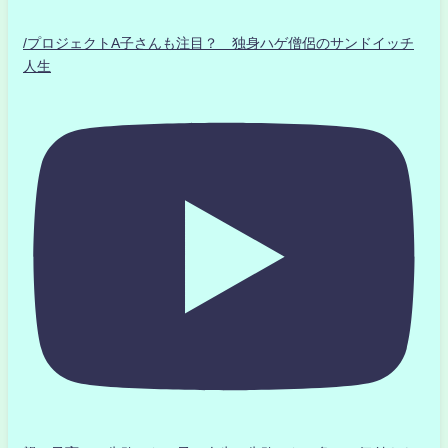
/プロジェクトA子さんも注目？ 独身ハゲ僧侶のサンドイッチ
人生