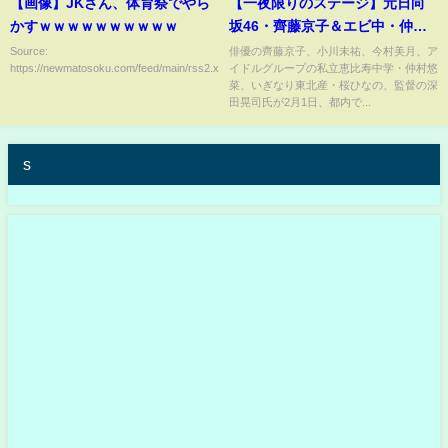
【画像】JKさん、体育祭でやら
【一夜限りのステージ】元日向
かすｗｗｗｗｗｗｗｗｗｗ
坂46・齊藤京子＆エビ中・仲村
悠菜＆元STU48・今村美月＆い
Source:
俳優の齊藤京子、小川未祐、今村美月、ア
https://newmatosoku.com/feed/main/rss2.xml...
イドルグループの私立恵比寿中学・仲村悠
ぎなり東北産・桜ひなの＆小川
菜、いぎなり東北産・桜ひなの、監督の深
未祐 劇中アイドル“ハッピー☆
田晃司氏が2月1日、都内で...
ファンファーレ”がLIVEパフォー
マンス！
s