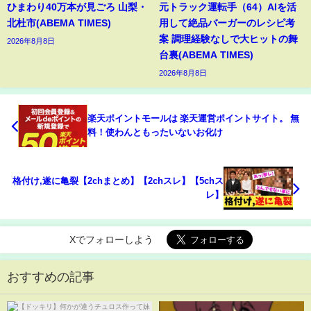
ひまわり40万本が見ごろ 山梨・
元トラック運転手（64）AIを活
北杜市(ABEMA TIMES)
用して絶品バーガーのレシピ考
案 調理経験なしで大ヒットの舞
2026年8月8日
台裏(ABEMA TIMES)
2026年8月8日
楽天ポイントモールは 楽天運営ポイントサイト。 無
料！使わんともったいないお化け
格付け,遂に亀裂【2chまとめ】【2chスレ】【5chス
レ】
Xでフォローしよう
おすすめの記事