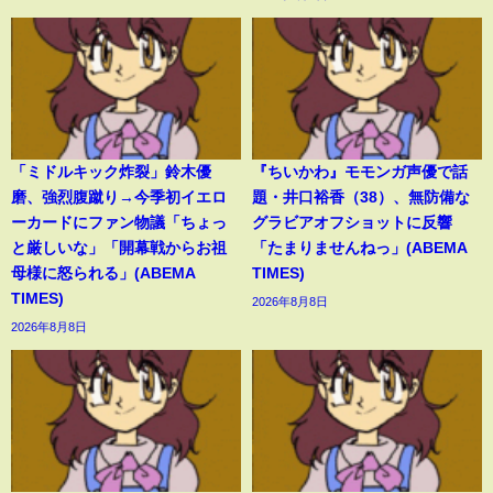
「ミドルキック炸裂」鈴木優
『ちいかわ』モモンガ声優で話
磨、強烈腹蹴り→今季初イエロ
題・井口裕香（38）、無防備な
ーカードにファン物議「ちょっ
グラビアオフショットに反響
と厳しいな」「開幕戦からお祖
「たまりませんねっ」(ABEMA
母様に怒られる」(ABEMA
TIMES)
TIMES)
2026年8月8日
2026年8月8日