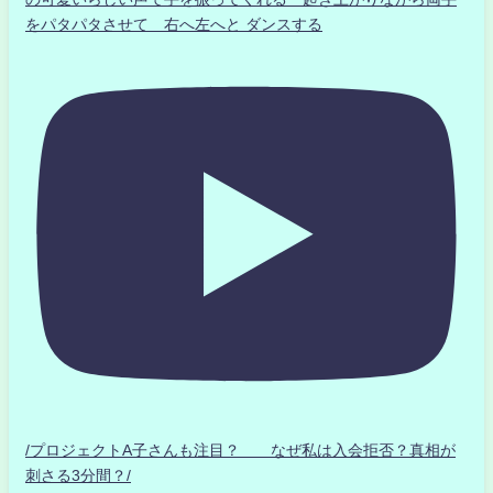
をパタパタさせて 右へ左へと ダンスする
/プロジェクトA子さんも注目？ なぜ私は入会拒否？真相が
刺さる3分間？/