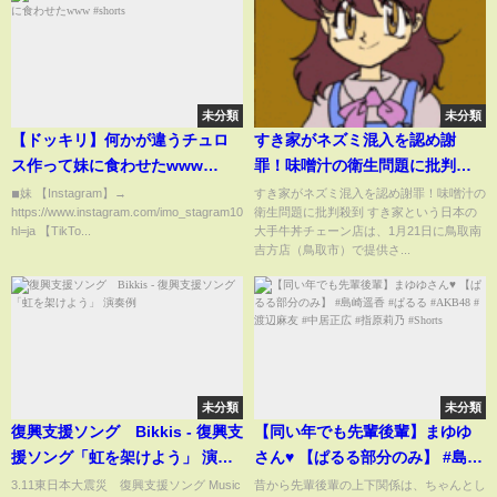
未分類
未分類
【ドッキリ】何かが違うチュロ
すき家がネズミ混入を認め謝
ス作って妹に食わせたwww
罪！味噌汁の衛生問題に批判殺
#shorts
到
◾︎妹 【Instagram】→
すき家がネズミ混入を認め謝罪！味噌汁の
https://www.instagram.com/imo_stagram10/?
衛生問題に批判殺到 すき家という日本の
hl=ja 【TikTo...
大手牛丼チェーン店は、1月21日に鳥取南
吉方店（鳥取市）で提供さ...
未分類
未分類
復興支援ソング Bikkis - 復興支
【同い年でも先輩後輩】まゆゆ
援ソング「虹を架けよう」 演奏
さん♥️ 【ぱるる部分のみ】 #島崎
例
遥香 #ぱるる #AKB48 #渡辺麻友
3.11東日本大震災 復興支援ソング Music
昔から先輩後輩の上下関係は、ちゃんとし