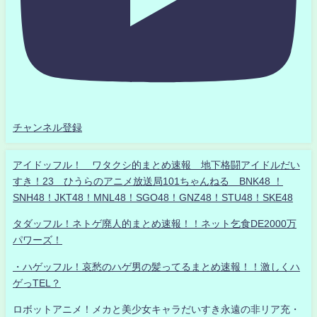
チャンネル登録
アイドッフル！ ワタクシ的まとめ速報 地下格闘アイドルだい
すき！23 ひうらのアニメ放送局101ちゃんねる BNK48 ！
SNH48！JKT48！MNL48！SGO48！GNZ48！STU48！SKE48
タダッフル！ネトゲ廃人的まとめ速報！！ネット乞食DE2000万
パワーズ！
・ハゲッフル！哀愁のハゲ男の髪ってるまとめ速報！！激しくハ
ゲっTEL？
ロボットアニメ！メカと美少女キャラだいすき永遠の非リア充・