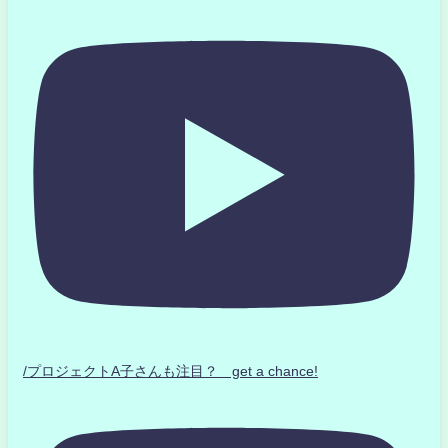
/プロジェクトA子さんも注目？ get a chance!