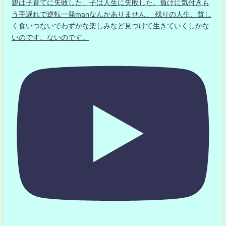
親は子育てに失敗した」子は人生に失敗した。負けに気付きも
う手遅れで逆転一発manなんかありません、 残りの人生、貧し
く食いつないでわずかな楽しみなど見つけて生きていくしかな
いのです。ないのです。