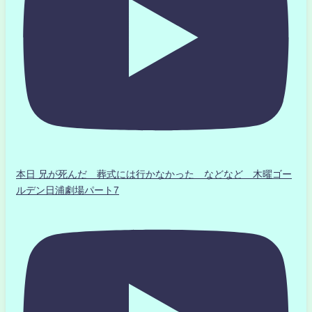
本日 兄が死んだ 葬式には行かなかった などなど 木曜ゴー
ルデン日浦劇場パート7