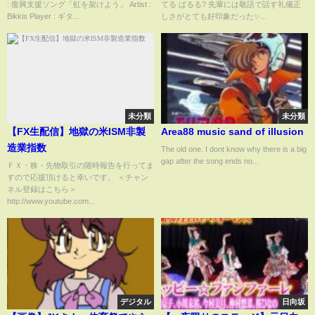
: 復興支援ソング「虹を架けよう」 Artist :
てる ぱるる? 先輩には敬語で話す礼儀正
#中居正広 #指原莉乃 #Shorts
Bikkis Player : ギタ...
しさがとても好印象だった✨...
未分類
未分類
【FX生配信】地獄の米ISM非製
Area88 music sand of illusion
造業指数
The old one. I dont know why there is a big
gap after the song ends no...
ＦＸ・株・先物取引の随時報告を行ってま
すので応援頂けると幸いです。 ＜チャン
ネル登録はこちら＞
http://www.youtube.com...
デジタル
日向坂