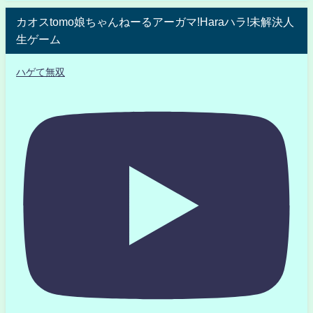
カオスtomo娘ちゃんねーるアーガマ!Haraハラ!未解決人
生ゲーム
ハゲて無双