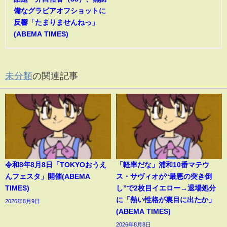
備なグラビアオフショットに
反響「たまりませんねっ」
(ABEMA TIMES)
未分類
の関連記事
令和8年8月8日「TOKYOおうえ
「軽率だな」浦和10番マテウ
んフェスタ」開催(ABEMA
ス・サヴィオが“最悪の突き倒
TIMES)
し”で2枚目イエロー→退場処分
に「熱い性格が裏目に出たか」
2026年8月9日
(ABEMA TIMES)
2026年8月8日