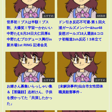
おすすめ
AKB48
世界初！ブスは半額！ブス
ドン引き反応不可避-第１回火
割、大爆笑！宇宙一かわいい
浦ガールズメンバー&hur48
中野たむ6月24日大仁田厚&
妄想ガールズ18人選抜&コロ
中野たむプロデュース興行in
ナ初報道2ch反応！3本立て
新木場1st RING 記者会見
おすすめ
おすすめ
お婿さん募集いらっしゃい集
[未解決事件]仙台市女性団体
＆【菩薩顔】志村けん、子供
職員殺害事件 -
を授かってた「共演したかっ
た」