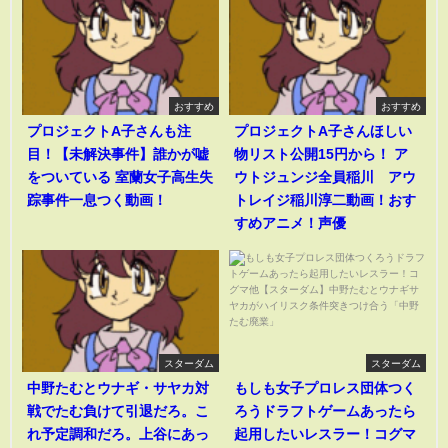
おすすめ
おすすめ
プロジェクトA子さんも注
プロジェクトA子さんほしい
目！【未解決事件】誰かが嘘
物リスト公開15円から！ ア
をついている 室蘭女子高生失
ウトジュンジ全員稲川 アウ
踪事件一息つく動画！
トレイジ稲川淳二動画！おす
すめアニメ！声優
スターダム
スターダム
中野たむとウナギ・サヤカ対
もしも女子プロレス団体つく
戦でたむ負けて引退だろ。こ
ろうドラフトゲームあったら
れ予定調和だろ。上谷にあっ
起用したいレスラー！コグマ