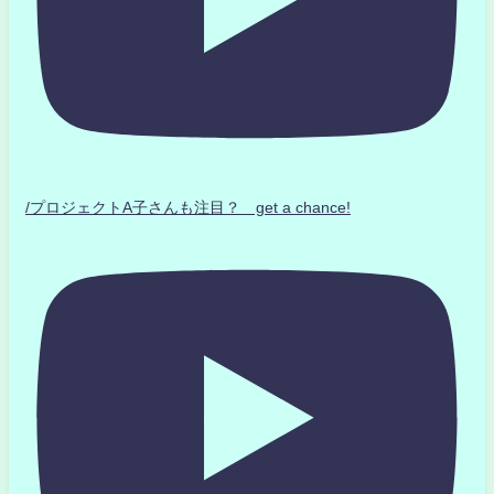
/プロジェクトA子さんも注目？ get a chance!