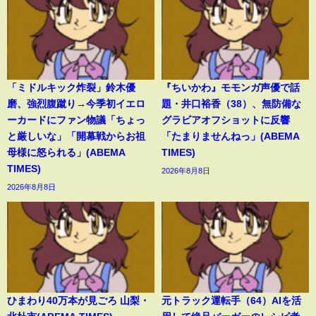
「ミドルキック炸裂」鈴木優
『ちいかわ』モモンガ声優で話
磨、強烈腹蹴り→今季初イエロ
題・井口裕香（38）、無防備な
ーカードにファン物議「ちょっ
グラビアオフショットに反響
と厳しいな」「開幕戦からお祖
「たまりませんねっ」(ABEMA
母様に怒られる」(ABEMA
TIMES)
TIMES)
2026年8月8日
2026年8月8日
ひまわり40万本が見ごろ 山梨・
元トラック運転手（64）AIを活