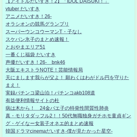
【アイドルだいすき！2】「IDOL DAISUKI！」
vtuber だいすき
アニメだいすき！26-
オラシオンの競馬グランプリ
スーパーウンコウーマンT・子なし
スケバン氷子のまとめ速報！
とおやまエリア51
一番くじ福袋 だいすき
声優だいすき！26- bnk46
大阪エキストラNOTE！芸能情報局
天にまします我らが父よ！ 願わくはわがドル円を守りた
まえ！
実録パチンコ梁山泊！パチンコakb108道
有益便利情報サイトの杜
病は木から！ 24金バエ子の特発性間質性肺炎
真・モリタダッフル2！！50代無職独身ガチホモ童貞ギン
グ・ゲイなー女装子オネエ的まとめ速報
韓国ドラマcinemaだいすき-僕が見たかった星空-