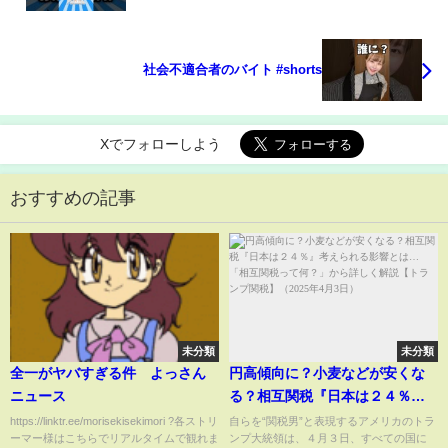
社会不適合者のバイト #shorts
Xでフォローしよう
おすすめの記事
未分類
未分類
全一がヤバすぎる件 よっさん
円高傾向に？小麦などが安くな
ニュース
る？相互関税『日本は２４％』
考えられる影響とは…「相互関
https://linktr.ee/morisekisekimori ?各ストリ
自らを“関税男”と表現するアメリカのトラ
ーマー様はこちらでリアルタイムで観れま
ンプ大統領は、４月３日、すべての国に
税って何？」から詳しく解説