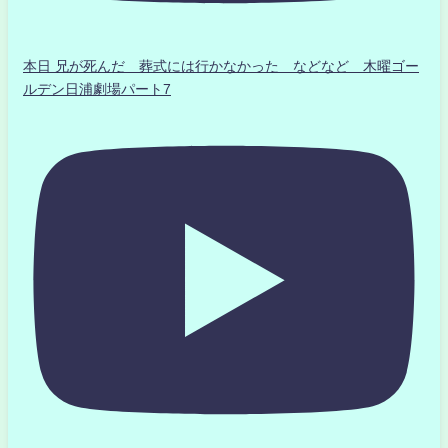
本日 兄が死んだ 葬式には行かなかった などなど 木曜ゴー
ルデン日浦劇場パート7