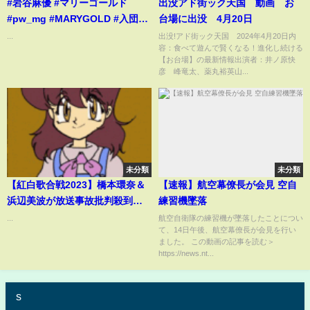
#岩谷麻優 #マリーゴールド
出没アド街ック天国 動画 お
#pw_mg #MARYGOLD #入団会
台場に出没 4月20日
見 #shorts
...
出没!アド街ック天国 2024年4月20日内
容：食べて遊んで賢くなる！進化し続ける
【お台場】の最新情報出演者：井ノ原快
彦 峰竜太、薬丸裕英山...
未分類
未分類
【紅白歌合戦2023】橋本環奈＆
【速報】航空幕僚長が会見 空自
浜辺美波が放送事故批判殺到。
練習機墜落
許せない（いつの日にか ディ
...
航空自衛隊の練習機が墜落したことについ
て、14日午後、航空幕僚長が会見を行い
ズニー 音痴）...Sheraz
ました。 この動画の記事を読む＞
qaisrani
https://news.nt...
s