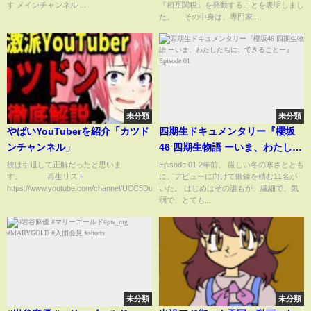
す メインチャンネル ...
『相互関税』を発動することを表明しまし
【トランプ関税】（2025年4月3
た。 その中身は、専門家...
日）
未分類
未分類
やばいYouTuberを紹介「カツド
四期生ドキュメンタリー『櫻坂
ンチャンネル」
46 四期生物語 ーいま、わたした
ちに、できることー』Episode
彼は引退して正解だったと思いま
Episode 01 2年前。 厳しい冬の寒さととも
す。 再生リスト
に、デビューに向けて鍛錬を積む11名が
01
https://www.youtube.com/channel/UCC5DuAAbx4...
いた。 はじめはその誰もが、繊細で、気
弱で、とても...
未分類
未分類