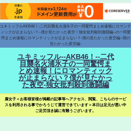
ユキミッフルAKB46！-二代目襲名火浦氷子の一同驚愕まとめ速報にロマンテ
ィックが止まらない？--僕が見たかった夜空！独女批判殺到激闘編--の一同驚
愕まとめ速報にロマンティックが止まらない？-僕の見たかった夜空編--僕の
見たかった星空編-
ユキミッフル--AKB46！--二代
目襲名火浦氷子の一同驚愕ま
とめ速報！にロマンティック
が止まらない？僕が見たかっ
た夜空-独女批判殺到激闘編
腐女子＜お客様皆様が掲載の記事等へアクセス、閲覧、こちらのサービ
スを利用される事でかろうじて運営できています＞本日は足元が悪い中
ご足労頂き誠に有難うございます。