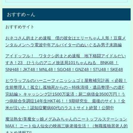
おすすめ～ん
おすすめサイト
おネコさん的まとめ速報 僕の彼女はエリーちゃん人形！豆腐メ
ンタルメンヘラ電波中年アルバイターのぬいぐるみ男子末路編
アイドッフル！ ワタクシ的まとめ速報 地下格闘アイドルだい
すき！23 ひうらのアニメ放送局101ちゃんねる BNK48 ！
SNH48！JKT48！MNL48！SGO48！GNZ48！STU48！SKE48
ヒウラッフルのハーニーフィニッシュゴミ屋敷補完計画 ＜必殺！
生前整理人！孤立し孤独死からの～特殊清掃・遺品整理への道F
完結編＞ キャッシング計1500万返済：厨二病借金3500万円！う
つ病統合失調症14年生HKT46！！9期研究生、最後のサイト！全
米が泣いた！認知症鬱病60代のラストサイト絶賛！公開中
魔法熟女/美魔女ッ娘メグみみちゃんのニートッフルステーション
MAX！ ニート仙人仙女の映画三昧老後生活！（無職孤独居老人的
まとめ速報Z)]