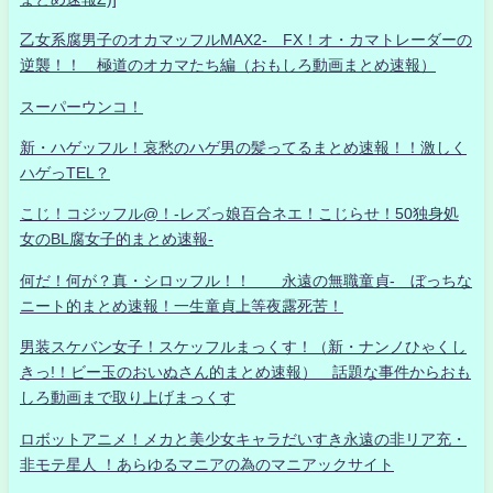
乙女系腐男子のオカマッフルMAX2- FX！オ・カマトレーダーの
逆襲！！ 極道のオカマたち編（おもしろ動画まとめ速報）
スーパーウンコ！
新・ハゲッフル！哀愁のハゲ男の髪ってるまとめ速報！！激しく
ハゲっTEL？
こじ！コジッフル@！-レズっ娘百合ネエ！こじらせ！50独身処
女のBL腐女子的まとめ速報-
何だ！何が？真・シロッフル！！ 永遠の無職童貞- ぼっちな
ニート的まとめ速報！一生童貞上等夜露死苦！
男装スケバン女子！スケッフルまっくす！（新・ナンノひゃくし
きっ!！ビー玉のおいぬさん的まとめ速報） 話題な事件からおも
しろ動画まで取り上げまっくす
ロボットアニメ！メカと美少女キャラだいすき永遠の非リア充・
非モテ星人 ！あらゆるマニアの為のマニアックサイト