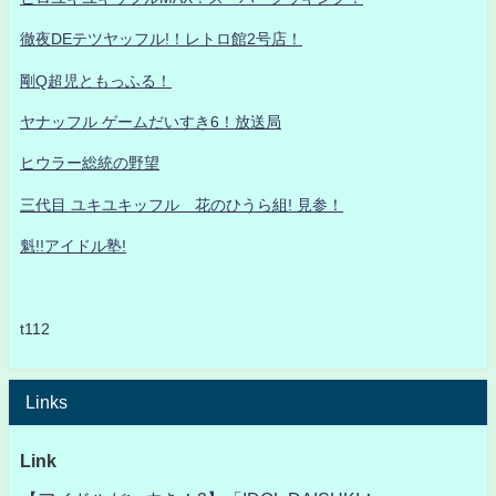
徹夜DEテツヤッフル!！レトロ館2号店！
剛Q超児ともっふる！
ヤナッフル ゲームだいすき6！放送局
ヒウラー総統の野望
三代目 ユキユキッフル 花のひうら組! 見参！
魁!!アイドル塾!
t112
Links
Link