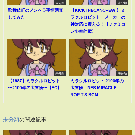
未分類
未分類
歌舞伎町のメンヘラ事情調査
【KICKTHECANCREW 】ミ
してみた
ラクルロピット メーカーの
神対応に震える！【ファミコ
ン心拳外伝】
未分類
未分類
【1987】ミラクルロピット
ミラクルロピット 2100年の
〜2100年の大冒険〜【FC】
大冒険 NES MIRACLE
ROPIT'S BGM
未分類
の関連記事