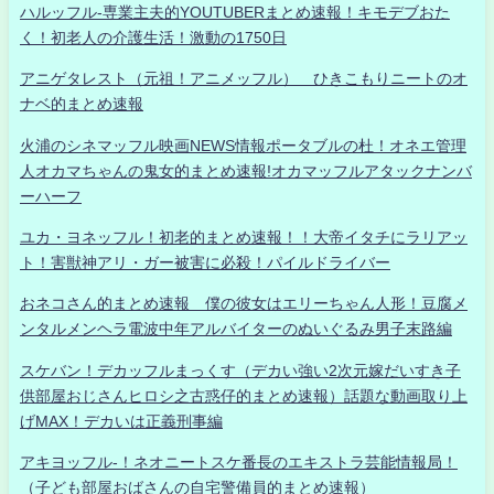
ハルッフル-専業主夫的YOUTUBERまとめ速報！キモデブおた
く！初老人の介護生活！激動の1750日
アニゲタレスト（元祖！アニメッフル） ひきこもりニートのオ
ナベ的まとめ速報
火浦のシネマッフル映画NEWS情報ポータブルの杜！オネエ管理
人オカマちゃんの鬼女的まとめ速報!オカマッフルアタックナンバ
ーハーフ
ユカ・ヨネッフル！初老的まとめ速報！！大帝イタチにラリアッ
ト！害獣神アリ・ガー被害に必殺！パイルドライバー
おネコさん的まとめ速報 僕の彼女はエリーちゃん人形！豆腐メ
ンタルメンヘラ電波中年アルバイターのぬいぐるみ男子末路編
スケバン！デカッフルまっくす（デカい強い2次元嫁だいすき子
供部屋おじさんヒロシ之古惑仔的まとめ速報）話題な動画取り上
げMAX！デカいは正義刑事編
アキヨッフル-！ネオニートスケ番長のエキストラ芸能情報局！
（子ども部屋おばさんの自宅警備員的まとめ速報）