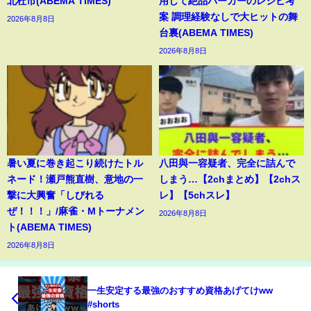
北杜市(ABEMA TIMES)
用して絶品バーガーのレシピ考
案 調理経験なしで大ヒットの舞
2026年8月8日
台裏(ABEMA TIMES)
2026年8月8日
暑い夏に巻き起こり続けたトル
八田與一容疑者、完全に詰んで
ネード！瀬戸熊直樹、意地の一
しまう…【2chまとめ】【2chス
撃に大興奮「しびれる
レ】【5chスレ】
ぜ！！！」/麻雀・Mトーナメン
2026年8月8日
ト(ABEMA TIMES)
2026年8月8日
一生安定する最強のおすすめ資格あげてけww
#shorts