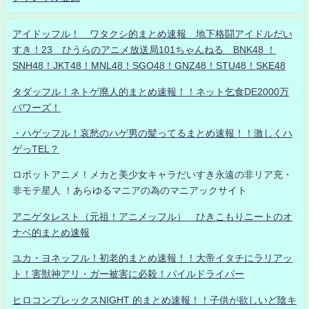
アイドッフル！ ワタクシ的まとめ速報 地下格闘アイドルだい
すき！23 ひうらのアニメ放送局101ちゃんねる BNK48 ！
SNH48！JKT48！MNL48！SGO48！GNZ48！STU48！SKE48
タダッフル！ネトゲ廃人的まとめ速報！！ネット乞食DE2000万
パワーズ！
・ハゲッフル！哀愁のハゲ男の髪ってるまとめ速報！！激しくハ
ゲっTEL？
ロボットアニメ！メカと美少女キャラだいすき永遠の非リア充・
非モテ星人 ！あらゆるマニアの為のマニアックサイト
アニゲタレスト（元祖！アニメッフル） ひきこもりニートのオ
ナベ的まとめ速報
ユカ・ヨネッフル！初老的まとめ速報！！大帝イタチにラリアッ
ト！害獣神アリ・ガー被害に必殺！パイルドライバー
ヒロコンプレックスNIGHT 的まとめ速報！！子供が欲しいど陰キ