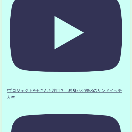
/プロジェクトA子さんも注目？ 独身ハゲ僧侶のサンドイッチ
人生