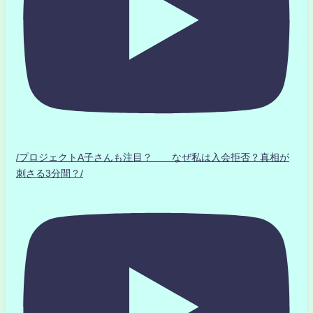
/プロジェクトA子さんも注目？ なぜ私は入会拒否？真相が
刺さる3分間？/