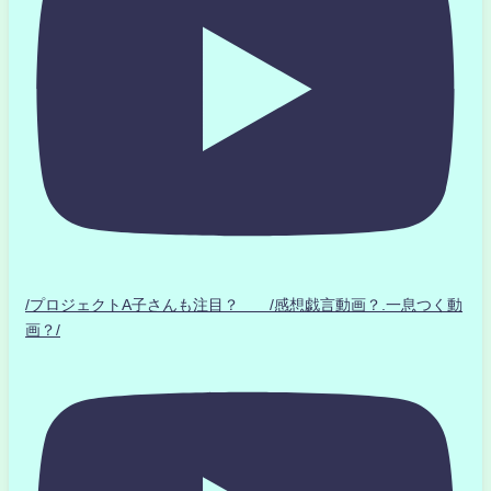
/プロジェクトA子さんも注目？ /感想戯言動画？.一息つく動
画？/