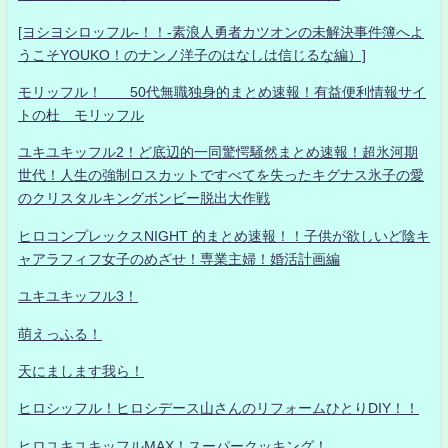
[ヨシヨシロッフル-！！-素浪人勇者カツオンの未解決事件簿へよ
うこそYOUKO！のナンノ洋子のはなしは信じるな編）]
モリッフル！ 50代無職独身的まとめ速報！有益便利情報サイ
トの杜 モリッフル
ユキユキッフル2！ど底辺的一同驚愕騒然まとめ速報！超氷河期
世代！人生の強制ロスカットですべてを失ったキグナス氷子の愛
のクリスタルキングボンビー脱出大作戦
ヒロコンプレックスNIGHT 的まとめ速報！！子供が欲しいど陰キ
ャアラフィフ女子のめざせ！専業主婦！婚活計画編
ユキユキッフル3！
萌えっふる！
天にまします我ら！
ヒロシッフル！ヒロシデース山さんのリフォームひとりDIY！！
ヒロユキユキッフルMAX！スーパークッキング！