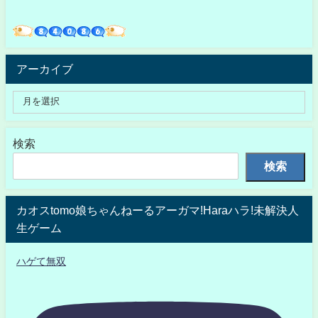
アーカイブ
検索
検索
カオスtomo娘ちゃんねーるアーガマ!Haraハラ!未解決人
生ゲーム
ハゲて無双