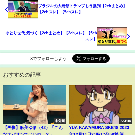
ブラジルの大統領トランプもう批判【2chまとめ】
【2chスレ】【5chスレ】
ゆとり世代,気づく【2chまとめ】【2chスレ】【5ch
スレ】
Xでフォローしよう
おすすめの記事
未分類
SKE48
【画像】麻美ゆま（42）「こん
YUA KAWAMURA SKE48 2023
なオバサンでいいの…？」
年12月11日21時17分59秒 河村