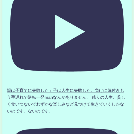
親は子育てに失敗した」子は人生に失敗した。負けに気付きも
う手遅れで逆転一発manなんかありません、 残りの人生、貧し
く食いつないでわずかな楽しみなど見つけて生きていくしかな
いのです。ないのです。