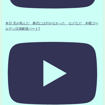
本日 兄が死んだ 葬式には行かなかった などなど 木曜ゴー
ルデン日浦劇場パート7