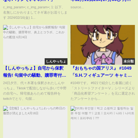
優愛（SKE48 研究生）
c_img_param=; c_img_param=; 1: 以下、
source...
名無しにかわりましてネギ速がお送りしま
す 2024/02/16(金) 1...
しんやっちょ
未分類
【しんやっちょ】自宅から保釈
『おもちゃの国アリス』 #1049
報告! 勾留中の騒動、贖罪寄付、
「S.H.フィギュアーツ キャミィ
炎上とコラボ、これからの配信 6
の紹介」
24日夕方、代々木署を保釈されたしんや
#1049です。 #921で紹介した春麗に続く
っちょ。Tiktokで配信しながら歩いて中野
「ストリートファイターⅤ」シリーズより
月24日
の自宅へ。帰宅後あらためて報告枠を
「商品化希望アンケート」を元に選定され
twitchでとり、勾留...
たアンケートから...