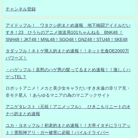
チャンネル登録
アイドッフル！ ワタクシ的まとめ速報 地下格闘アイドルだい
すき！23 ひうらのアニメ放送局101ちゃんねる BNK48 ！
SNH48！JKT48！MNL48！SGO48！GNZ48！STU48！SKE48
タダッフル！ネトゲ廃人的まとめ速報！！ネット乞食DE2000万
パワーズ！
・ハゲッフル！哀愁のハゲ男の髪ってるまとめ速報！！激しくハ
ゲっTEL？
ロボットアニメ！メカと美少女キャラだいすき永遠の非リア充・
非モテ星人 ！あらゆるマニアの為のマニアックサイト
アニゲタレスト（元祖！アニメッフル） ひきこもりニートのオ
ナベ的まとめ速報
ユカ・ヨネッフル！初老的まとめ速報！！大帝イタチにラリアッ
ト！害獣神アリ・ガー被害に必殺！パイルドライバー