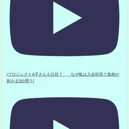
/プロジェクトA子さんも注目？ なぜ私は入会拒否？真相が
刺さる3分間？/