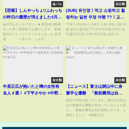
金バエ
未分類
【悲報】しんやっちょ!!ふわっち
(SUB) 유인영ㅣ먹고 쇼핑하고 힐
の昨日の履歴が消えました4月18
링하는 일본 우정 여행 ??ㅣ교토
日
ㅣ오사카ㅣ나라ㅣ나이트케어ㅣ
★日刊ふわっちマガジン★ 配信者の動画
??제가 영상에서 사용한 수분+영양 크림 제
をいち早く高画質でお届けします。 動画
품 알려드릴게요.?? LA 비버리힐즈에서 온
프리쿠라ㅣ???
配信サイト⇒ツイキャス＆ふわっち 出演
위클리포인트 수분+영양크림 등장! ht...
者 ⇒金バエ、しんや...
未分類
未分類
中居正広が抱いたと噂の女性有
【ニュース】富士山閉山中に身
名人４選！ #下平さやか #中野美
勝手な遭難 「救助費用は自己
奈子 #倖田來未 #武田舞香 #中居
負担に」市長が激怒#shorts
...
地元の市長が怒っています。閉山中の富士
山で身勝手な遭難が相次いでいることを受
正広
け、「救助の費用は自己負担にすべき」と
発言しました。 ■過酷な天...