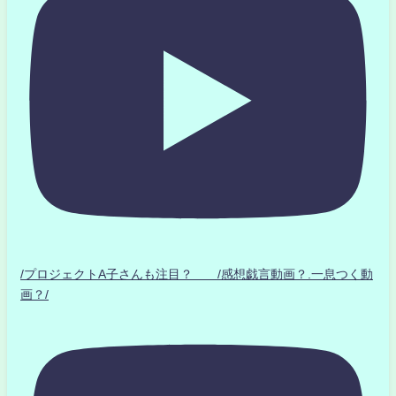
/プロジェクトA子さんも注目？ /感想戯言動画？.一息つく動
画？/