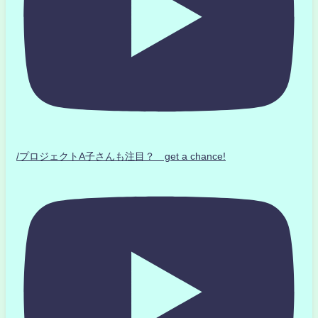
/プロジェクトA子さんも注目？ get a chance!