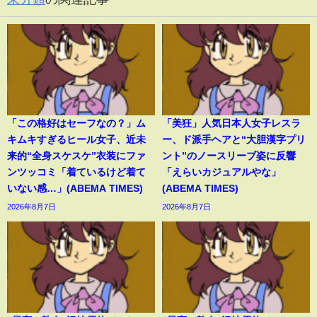
「この格好はセーフなの？」ム
「美狂」人気日本人女子レスラ
キムキすぎるヒール女子、近未
ー、ド派手ヘアと“大胆漢字プリ
来的“全身スケスケ”衣装にファ
ント”のノースリーブ姿に反響
ンツッコミ「着ているけど着て
「えらいカジュアルやな」
いない感…」(ABEMA TIMES)
(ABEMA TIMES)
2026年8月7日
2026年8月7日