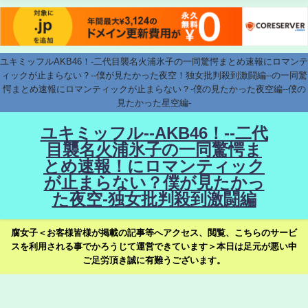
ユキミッフルAKB46！-二代目襲名火浦氷子の一同驚愕まとめ速報にロマンテ
ィックが止まらない？--僕が見たかった夜空！独女批判殺到激闘編--の一同驚
愕まとめ速報にロマンティックが止まらない？-僕の見たかった夜空編--僕の
見たかった星空編-
ユキミッフル--AKB46！--二代
目襲名火浦氷子の一同驚愕ま
とめ速報！にロマンティック
が止まらない？僕が見たかっ
た夜空-独女批判殺到激闘編
腐女子＜お客様皆様が掲載の記事等へアクセス、閲覧、こちらのサービ
スを利用される事でかろうじて運営できています＞本日は足元が悪い中
ご足労頂き誠に有難うございます。