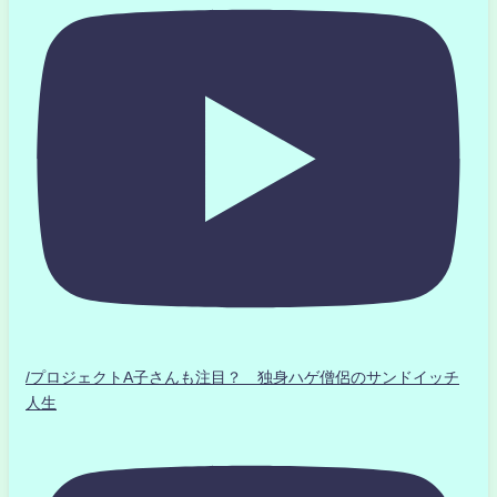
/プロジェクトA子さんも注目？ 独身ハゲ僧侶のサンドイッチ
人生