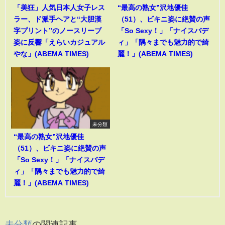
「美狂」人気日本人女子レス
“最高の熟女”沢地優佳
ラー、ド派手ヘアと“大胆漢
（51）、ビキニ姿に絶賛の声
字プリント”のノースリーブ
「So Sexy！」「ナイスバデ
姿に反響「えらいカジュアル
ィ」「隅々までも魅力的で綺
やな」(ABEMA TIMES)
麗！」(ABEMA TIMES)
未分類
“最高の熟女”沢地優佳
（51）、ビキニ姿に絶賛の声
「So Sexy！」「ナイスバデ
ィ」「隅々までも魅力的で綺
麗！」(ABEMA TIMES)
未分類
の関連記事