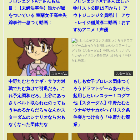
プロジェクトA子さんも注
プロジェクトA子さんほしい
目！【未解決事件】誰かが嘘
物リスト公開15円から！ ア
をついている 室蘭女子高生失
ウトジュンジ全員稲川 アウ
踪事件一息つく動画！
トレイジ稲川淳二動画！おす
すめアニメ！声優
スターダム
スターダム
中野たむとウナギ・サヤカ対
もしも女子プロレス団体つく
戦でたむ負けて引退だろ。こ
ろうドラフトゲームあったら
れ予定調和だろ。上谷にあっ
起用したいレスラー！コグマ
さりベルト取られたのっても
他【スターダム】中野たむと
うやめるからだろｗなんかス
ウナギサヤカがハイリスク条
ターダムのシナリオならおも
件突きつけ合う「中野たむ廃
なくなった団体だな
業」