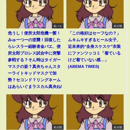
金バエ
未分類
危うし！便所太郎危機一髪！
「この格好はセーフなの？」
みゅーつーの逆襲！回復した
ムキムキすぎるヒール女子、
らレスラー経験者金バエ、便
近未来的“全身スケスケ”衣装
所太郎プロレス試合中に突撃
にファンツッコミ「着ている
参戦する？そん時はタイガー
けど着ていない感…」
マスクの姿？真央ちゃんスタ
(ABEMA TIMES)
ーライトキッドマスクで加
勢？セコンド？リングネーム
はあらいぐまラスカル真央ね!
未分類
未分類