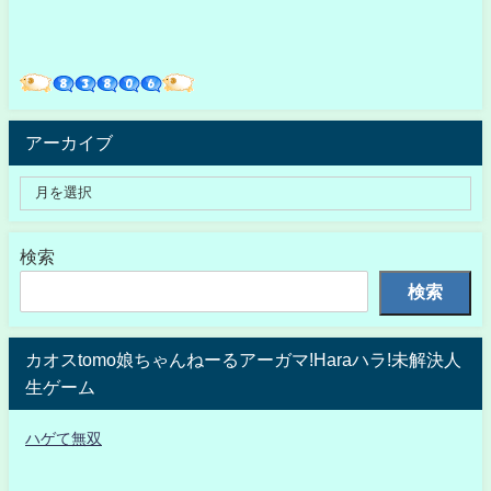
アーカイブ
検索
検索
カオスtomo娘ちゃんねーるアーガマ!Haraハラ!未解決人
生ゲーム
ハゲて無双