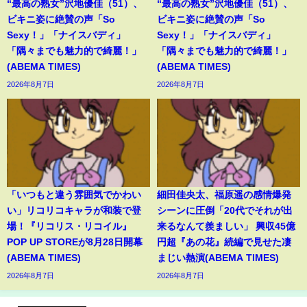
“最高の熟女”沢地優佳（51）、
“最高の熟女”沢地優佳（51）、
ビキニ姿に絶賛の声「So
ビキニ姿に絶賛の声「So
Sexy！」「ナイスバディ」
Sexy！」「ナイスバディ」
「隅々までも魅力的で綺麗！」
「隅々までも魅力的で綺麗！」
(ABEMA TIMES)
(ABEMA TIMES)
2026年8月7日
2026年8月7日
「いつもと違う雰囲気でかわい
細田佳央太、福原遥の感情爆発
い」リコリコキャラが和装で登
シーンに圧倒「20代でそれが出
場！『リコリス・リコイル』
来るなんて羨ましい」 興収45億
POP UP STOREが8月28日開幕
円超『あの花』続編で見せた凄
(ABEMA TIMES)
まじい熱演(ABEMA TIMES)
2026年8月7日
2026年8月7日