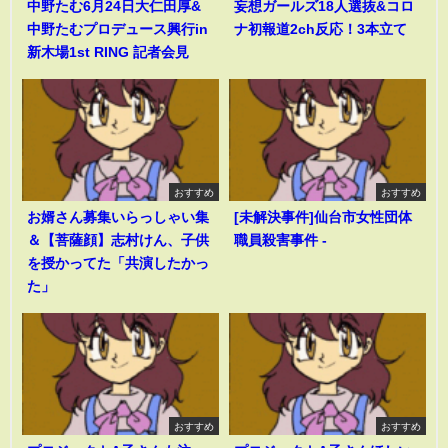
中野たむ6月24日大仁田厚&
妄想ガールズ18人選抜&コロ
中野たむプロデュース興行in
ナ初報道2ch反応！3本立て
新木場1st RING 記者会見
おすすめ
おすすめ
お婿さん募集いらっしゃい集
[未解決事件]仙台市女性団体
＆【菩薩顔】志村けん、子供
職員殺害事件 -
を授かってた「共演したかっ
た」
おすすめ
おすすめ