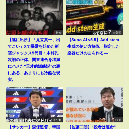
社会
未分類
【遂に出所】「見立真一、出
【Suno AI v5.5】Add stem
てこい」Xで暴露を始めた新
生成の使い方解説―指定した
宿ジャックス5代目・木村孔
楽器だけの曲を作る―
次朗の正体。関東連合を壊滅
にハメた“天才的謀略説”の裏
にある、あまりにも冷酷な現
実。
未分類
映画
【サッカー】森保監督、韓国
【佐藤二朗】“役者は運命”