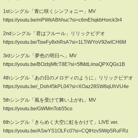
1stシングル「青に咲くシンフォニー」MV
https://youtu.be/mPWtiABhhuc?si=c6mEhqkbHorck3r4
2ndシングル「君はフルール」リリックビデオ
https://youtu.be/TswFy8xhRsA?si=1LTiWYoV92wlCH6M
3rdシングル「夢色の明日へ」MV
https://youtu.be/BOzbjMfcT8E?si=5fMdLimaQPXQGs1B
4thシングル「あの日のメロディのように」リリックビデオ
https://youtu.be/_Doh45kPL04?si=XOaz28SW6qUhVU4e
5thシングル「風を受けて舞い上がれ」MV
https://youtu.be/GWMmTob55co
6thシングル「きらめく大空に虹をかけて」LIVE ver.
https://youtu.be/ASwYS1OLFc0?si=CQIHzv5IWp5RuFRz