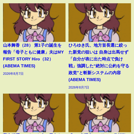
山本舞香（28） 第1子の誕生を
ひろゆき氏、地方首長選に絞っ
報告「母子ともに健康」夫はMY
た新党の狙いは 自身は出馬せず
FIRST STORY Hiro（32）
「自分が表に出た時点で負け
(ABEMA TIMES)
戦」強調した“絶対に公約を守る
政党”と斬新システムの内容
2026年8月7日
(ABEMA TIMES)
2026年8月7日