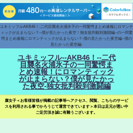
ユキミッフルAKB46！-二代目襲名火浦氷子の一同驚愕まとめ速報にロマンテ
ィックが止まらない？--僕が見たかった夜空！独女批判殺到激闘編--の一同驚
愕まとめ速報にロマンティックが止まらない？-僕の見たかった夜空編--僕の
見たかった星空編-
ユキミッフル--AKB46！--二代
目襲名火浦氷子の一同驚愕ま
とめ速報！にロマンティック
が止まらない？僕が見たかっ
た夜空-独女批判殺到激闘編
腐女子＜お客様皆様が掲載の記事等へアクセス、閲覧、こちらのサービ
スを利用される事でかろうじて運営できています＞本日は足元が悪い中
ご足労頂き誠に有難うございます。