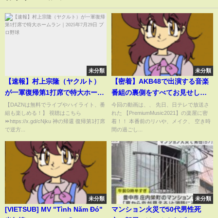
未分類
未分類
【速報】村上宗隆（ヤクルト）
【密着】AKB48で出演する音楽
が一軍復帰第1打席で特大ホーム
番組の裏側をすべてお見せしま
ラン｜2025年7月29日 プロ野球
す！
【DAZNは無料でライブやハイライト、番
今回の動画は、、 先日、日テレで放送さ
組も楽しめる！】 視聴はこちら
れた 【PremiumMusic2021】の楽屋に密
⏩️https://x.gd/cNjku 神の帰還 復帰第1打席
着！！ 本番前のリハや、メイク、 空き時
で逆方...
間の過ごし...
未分類
未分類
[VIETSUB] MV "Tình Năm Đó"
マンション火災で50代男性死