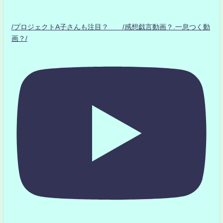
/プロジェクトA子さんも注目？ /感想戯言動画？.一息つく動
画？/