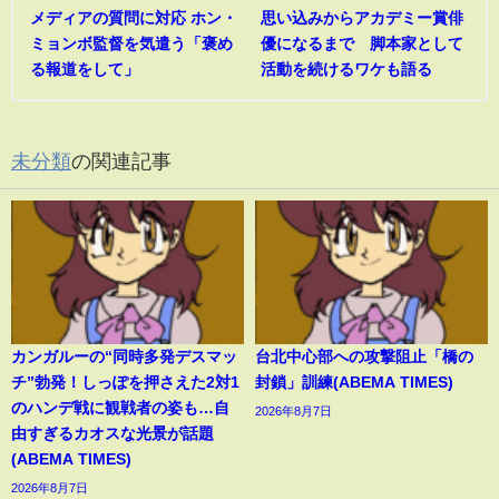
メディアの質問に対応 ホン・
思い込みからアカデミー賞俳
ミョンボ監督を気遣う「褒め
優になるまで 脚本家として
る報道をして」
活動を続けるワケも語る
未分類
の関連記事
カンガルーの“同時多発デスマッ
台北中心部への攻撃阻止「橋の
チ”勃発！しっぽを押さえた2対1
封鎖」訓練(ABEMA TIMES)
のハンデ戦に観戦者の姿も…自
2026年8月7日
由すぎるカオスな光景が話題
(ABEMA TIMES)
2026年8月7日