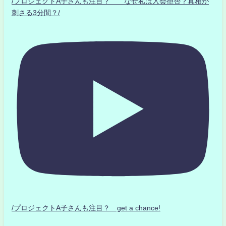
/プロジェクトA子さんも注目？ なぜ私は入会拒否？真相が
刺さる3分間？/
/プロジェクトA子さんも注目？ get a chance!