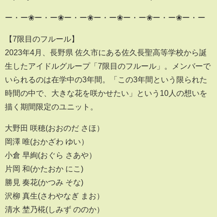
ー・ー❀ー・ー❀ー・ー❀ー・ー❀ー・ー❀ー・ー❀ー・ー
【7限目のフルール】
2023年4月、長野県 佐久市にある佐久長聖高等学校から誕
生したアイドルグループ「7限目のフルール」。メンバーで
いられるのは在学中の3年間。「この3年間という限られた
時間の中で、大きな花を咲かせたい」という10人の想いを
描く期間限定のユニット。
大野田 咲穂(おおのだ さほ）
岡澤 唯(おかざわ ゆい）
小倉 早絢(おぐら さあや）
片岡 和(かたおか にこ)
勝見 奏花(かつみ そな)
沢柳 真生(さわやなぎ まお）
清水 埜乃椛(しみず ののか）