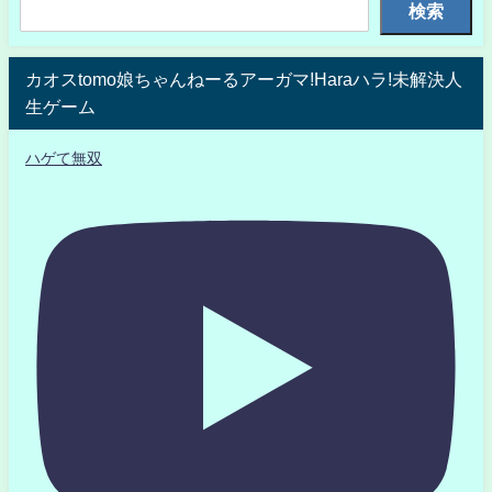
検索
カオスtomo娘ちゃんねーるアーガマ!Haraハラ!未解決人
生ゲーム
ハゲて無双