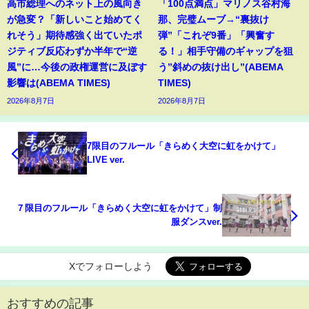
高市総理へのネット上の風向き
「100点満点」マリノス谷村海
が急変？「新しいこと始めてく
那、完璧ムーブ→“裏抜け
れそう」期待感強く出ていたポ
弾”「これぞ9番」「興奮す
ジティブ反応わずか半年で“逆
る！」相手守備のギャップを狙
風”に…今後の政権運営に及ぼす
う”斜めの抜け出し”(ABEMA
影響は(ABEMA TIMES)
TIMES)
2026年8月7日
2026年8月7日
7限目のフルール「きらめく大空に虹をかけて」
LIVE ver.
７限目のフルール「きらめく大空に虹をかけて」制
服ダンスver.
Xでフォローしよう
おすすめの記事