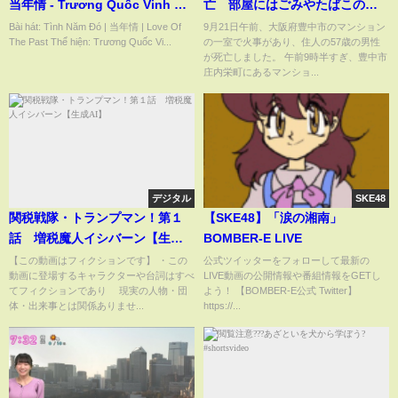
当年情 - Trương Quốc Vinh 張
亡 部屋にはごみやたばこの吸
國榮 || OST Biên Duyên Hành
い殻 大阪・豊中市 (2025/09/21
Bài hát: Tình Năm Đó | 当年情 | Love Of
9月21日午前、大阪府豊中市のマンション
The Past Thể hiện: Trương Quốc Vi...
の一室で火事があり、住人の57歳の男性
Giả 边缘行者
16:35)
が死亡しました。 午前9時半すぎ、豊中市
庄内栄町にあるマンショ...
デジタル
SKE48
関税戦隊・トランプマン！第１
【SKE48】「涙の湘南」
話 増税魔人イシバーン【生成
BOMBER-E LIVE
AI】
【この動画はフィクションです】 ・この
公式ツイッターをフォローして最新の
動画に登場するキャラクターや台詞はすべ
LIVE動画の公開情報や番組情報をGETし
てフィクションであり 現実の人物・団
よう！ 【BOMBER-E公式 Twitter】
体・出来事とは関係ありませ...
https://...