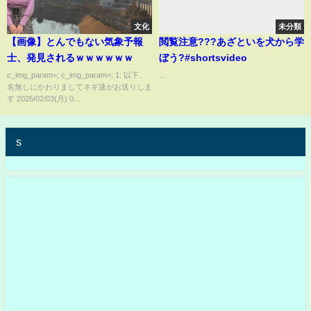
文化
未分類
【画像】とんでもない気象予報
閲覧注意???︎あざといを犬から学
士、発見されるｗｗｗｗｗｗ
ぼう?#shortsvideo
c_img_param=; c_img_param=; 1: 以下、
...
名無しにかわりましてネギ速がお送りしま
す 2025/02/03(月) 0...
s