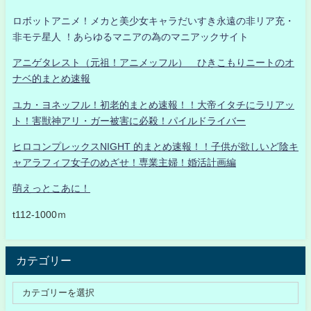
ロボットアニメ！メカと美少女キャラだいすき永遠の非リア充・
非モテ星人 ！あらゆるマニアの為のマニアックサイト
アニゲタレスト（元祖！アニメッフル） ひきこもりニートのオ
ナベ的まとめ速報
ユカ・ヨネッフル！初老的まとめ速報！！大帝イタチにラリアッ
ト！害獣神アリ・ガー被害に必殺！パイルドライバー
ヒロコンプレックスNIGHT 的まとめ速報！！子供が欲しいど陰キ
ャアラフィフ女子のめざせ！専業主婦！婚活計画編
萌えっとこあに！
t112-1000ｍ
カテゴリー