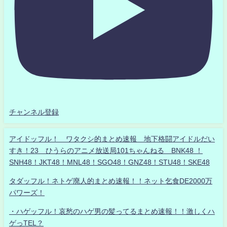
チャンネル登録
アイドッフル！ ワタクシ的まとめ速報 地下格闘アイドルだい
すき！23 ひうらのアニメ放送局101ちゃんねる BNK48 ！
SNH48！JKT48！MNL48！SGO48！GNZ48！STU48！SKE48
タダッフル！ネトゲ廃人的まとめ速報！！ネット乞食DE2000万
パワーズ！
・ハゲッフル！哀愁のハゲ男の髪ってるまとめ速報！！激しくハ
ゲっTEL？