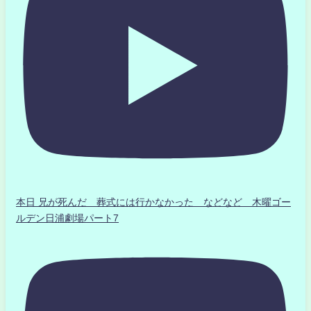
本日 兄が死んだ 葬式には行かなかった などなど 木曜ゴー
ルデン日浦劇場パート7