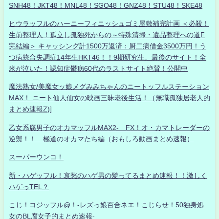
SNH48！JKT48！MNL48！SGO48！GNZ48！STU48！SKE48
ヒウラッフルのハーニーフィニッシュゴミ屋敷補完計画 ＜必殺！
生前整理人！孤立し孤独死からの～特殊清掃・遺品整理への道F
完結編＞ キャッシング計1500万返済：厨二病借金3500万円！う
つ病統合失調症14年生HKT46！！9期研究生、最後のサイト！全
米が泣いた！認知症鬱病60代のラストサイト絶賛！公開中
魔法熟女/美魔女ッ娘メグみみちゃんのニートッフルステーション
MAX！ ニート仙人仙女の映画三昧老後生活！（無職孤独居老人的
まとめ速報Z)]
乙女系腐男子のオカマッフルMAX2- FX！オ・カマトレーダーの
逆襲！！ 極道のオカマたち編（おもしろ動画まとめ速報）
スーパーウンコ！
新・ハゲッフル！哀愁のハゲ男の髪ってるまとめ速報！！激しく
ハゲっTEL？
こじ！コジッフル@！-レズっ娘百合ネエ！こじらせ！50独身処
女のBL腐女子的まとめ速報-