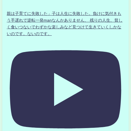
親は子育てに失敗した」子は人生に失敗した。負けに気付きも
う手遅れで逆転一発manなんかありません、 残りの人生、貧し
く食いつないでわずかな楽しみなど見つけて生きていくしかな
いのです。ないのです。