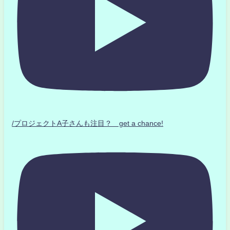
/プロジェクトA子さんも注目？ get a chance!