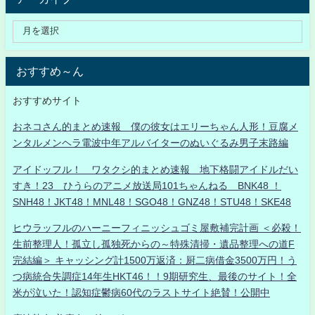
おすすめ～ん
おすすめサイト
おネコさん的まとめ速報 僕の彼女はエリーちゃん人形！豆腐メ
ンタルメンヘラ電波中年アルバイターのぬいぐるみ男子末路編
アイドッフル！ ワタクシ的まとめ速報 地下格闘アイドルだい
すき！23 ひうらのアニメ放送局101ちゃんねる BNK48 ！
SNH48！JKT48！MNL48！SGO48！GNZ48！STU48！SKE48
ヒウラッフルのハーニーフィニッシュゴミ屋敷補完計画 ＜必殺！
生前整理人！孤立し孤独死からの～特殊清掃・遺品整理への道F
完結編＞ キャッシング計1500万返済：厨二病借金3500万円！う
つ病統合失調症14年生HKT46！！9期研究生、最後のサイト！全
米が泣いた！認知症鬱病60代のラストサイト絶賛！公開中