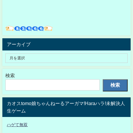
アーカイブ
検索
検索
カオスtomo娘ちゃんねーるアーガマ!Haraハラ!未解決人
生ゲーム
ハゲて無双