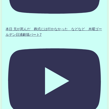
本日 兄が死んだ 葬式には行かなかった などなど 木曜ゴー
ルデン日浦劇場パート7