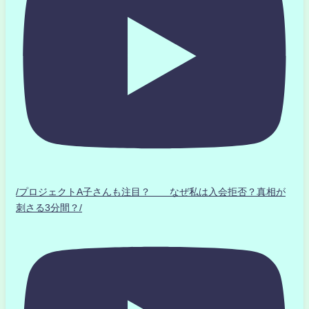
/プロジェクトA子さんも注目？ なぜ私は入会拒否？真相が
刺さる3分間？/