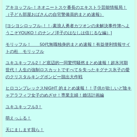
アキヨッフル-！ネオニートスケ番長のエキストラ芸能情報局！
（子ども部屋おばさんの自宅警備員的まとめ速報）
[ヨシヨシロッフル-！！-素浪人勇者カツオンの未解決事件簿へよ
うこそYOUKO！のナンノ洋子のはなしは信じるな編）]
モリッフル！ 50代無職独身的まとめ速報！有益便利情報サイ
トの杜 モリッフル
ユキユキッフル2！ど底辺的一同驚愕騒然まとめ速報！超氷河期
世代！人生の強制ロスカットですべてを失ったキグナス氷子の愛
のクリスタルキングボンビー脱出大作戦
ヒロコンプレックスNIGHT 的まとめ速報！！子供が欲しいど陰キ
ャアラフィフ女子のめざせ！専業主婦！婚活計画編
ユキユキッフル3！
萌えっふる！
天にまします我ら！