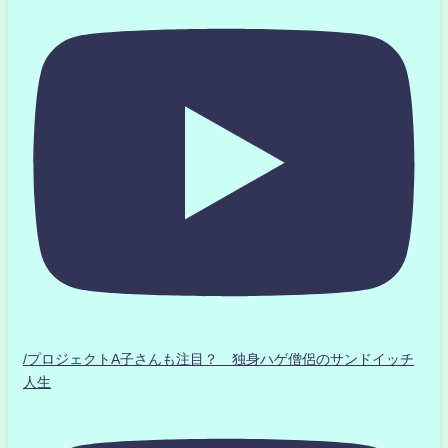
/プロジェクトA子さんも注目？ 独身ハゲ僧侶のサンドイッチ
人生