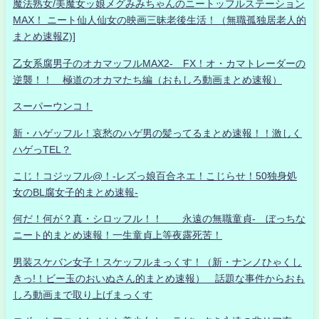
魔法熟女/美魔女ッ娘メグみみちゃんのニートッフルステーション
MAX！ ニート仙人仙女の映画三昧老後生活！（無職孤独居老人的
まとめ速報Z)]
乙女系腐男子のオカマッフルMAX2- FX！オ・カマトレーダーの
逆襲！！ 極道のオカマたち編（おもしろ動画まとめ速報）
スーパーウンコ！
新・ハゲッフル！哀愁のハゲ男の髪ってるまとめ速報！！激しく
ハゲっTEL？
こじ！コジッフル@！-レズっ娘百合ネエ！こじらせ！50独身処
女のBL腐女子的まとめ速報-
何だ！何が？真・シロッフル！！ 永遠の無職童貞- ぼっちな
ニート的まとめ速報！一生童貞上等夜露死苦！
男装スケバン女子！スケッフルまっくす！（新・ナンノひゃくし
きっ!！ビー玉のおいぬさん的まとめ速報） 話題な事件からおも
しろ動画まで取り上げまっくす