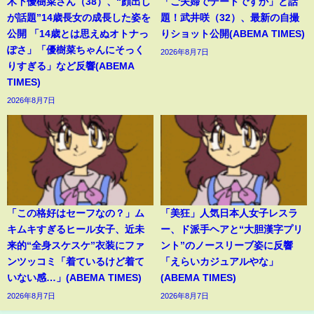
木下優樹菜さん（38）、“顔出し
「ご夫婦でデートですか」と話
が話題”14歳長女の成長した姿を
題！武井咲（32）、最新の自撮
公開 「14歳とは思えぬオトナっ
りショット公開(ABEMA TIMES)
ぽさ」「優樹菜ちゃんにそっく
2026年8月7日
りすぎる」など反響(ABEMA
TIMES)
2026年8月7日
「この格好はセーフなの？」ム
「美狂」人気日本人女子レスラ
キムキすぎるヒール女子、近未
ー、ド派手ヘアと“大胆漢字プリ
来的“全身スケスケ”衣装にファ
ント”のノースリーブ姿に反響
ンツッコミ「着ているけど着て
「えらいカジュアルやな」
いない感…」(ABEMA TIMES)
(ABEMA TIMES)
2026年8月7日
2026年8月7日