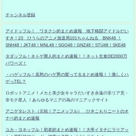
チャンネル登録
アイドッフル！ ワタクシ的まとめ速報 地下格闘アイドルだい
すき！23 ひうらのアニメ放送局101ちゃんねる BNK48 ！
SNH48！JKT48！MNL48！SGO48！GNZ48！STU48！SKE48
タダッフル！ネトゲ廃人的まとめ速報！！ネット乞食DE2000万
パワーズ！
・ハゲッフル！哀愁のハゲ男の髪ってるまとめ速報！！激しくハ
ゲっTEL？
ロボットアニメ！メカと美少女キャラだいすき永遠の非リア充・
非モテ星人 ！あらゆるマニアの為のマニアックサイト
アニゲタレスト（元祖！アニメッフル） ひきこもりニートのオ
ナベ的まとめ速報
ユカ・ヨネッフル！初老的まとめ速報！！大帝イタチにラリアッ