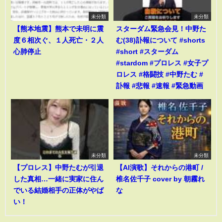
未分類
未分類
【熊本地震】熊本で未明に震
スターダム緊急会見！中野た
度６相次ぐ、１人死亡・２人
む(38)訃報について #shorts
心肺停止
#short #スターダム
#stardom #プロレス #女子プ
ロレス #格闘技 #中野たむ #
訃報 #悲報 #速報 #緊急動画
未分類
未分類
【プロレス】中野たむが引退
【AI演歌】それからの港町 /
した真相…一緒に実家に住ん
椎名佐千子 cover by 朝霧れ
でいる結婚相手の正体がやば
な
い！