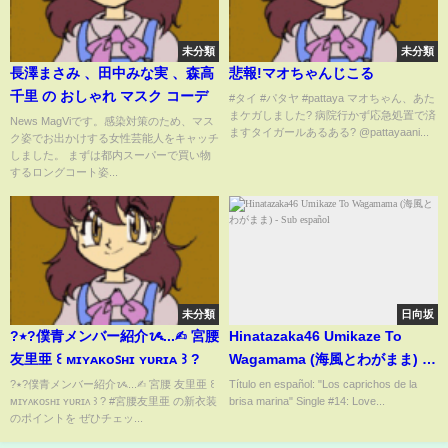
未分類
未分類
長澤まさみ 、田中みな実 、森高
悲報!マオちゃんじこる
千里 の おしゃれ マスク コーデ
#タイ #パタヤ #pattaya マオちゃん、あた
まケガしました? 病院行かず応急処置で済
News MagViです。感染対策のため、マス
ますタイガールあるある? @pattayaani...
ク姿でお出かけする女性芸能人をキャッチ
しました。 まずは都内スーパーで買い物
するロングコート姿...
未分類
日向坂
?٭?僕青メンバー紹介ᝰ...✍︎ 宮腰
Hinatazaka46 Umikaze To
友里亜 ꒰ ᴍɪʏᴀᴋᴏꜱʜɪ ʏᴜʀɪᴀ ꒱ ?
Wagamama (海風とわがまま) -
Sub español
?٭?僕青メンバー紹介ᝰ...✍︎ 宮腰 友里亜 ꒰
Título en español: "Los caprichos de la
ᴍɪʏᴀᴋᴏꜱʜɪ ʏᴜʀɪᴀ ꒱ ? #宮腰友里亜 の新衣装
brisa marina" Single #14: Love...
のポイントを ぜひチェッ...