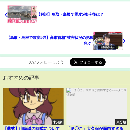
【解説】鳥取・島根で震度5強 今後は？
【鳥取・島根で震度5強】高市首相“被害状況の把握
急ぐ”
Xでフォローしよう
おすすめの記事
未分類
未分類
【葬式】山崎誠の葬式について
「ま◯こ」大久保が面白すぎる