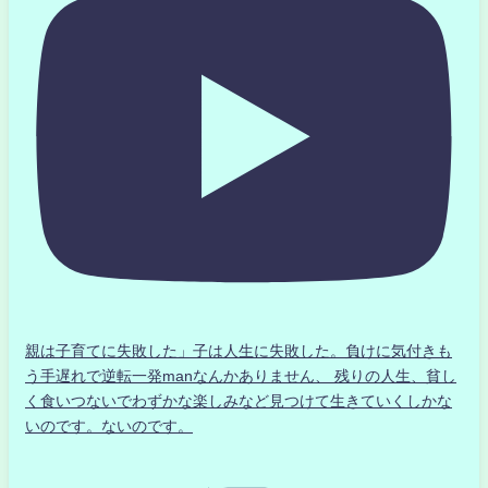
親は子育てに失敗した」子は人生に失敗した。負けに気付きも
う手遅れで逆転一発manなんかありません、 残りの人生、貧し
く食いつないでわずかな楽しみなど見つけて生きていくしかな
いのです。ないのです。