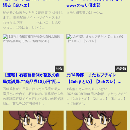
語る【金バエ】
wwwタモリ倶楽部
配信者の動画をいち早く高画質でお届けし
タモリ倶楽部の1シーン...
ます。 動画配信サイト⇒ツイキャス＆ふ
わっち 出演者 ⇒金バエ、しんや
っちょ、ぱるぱる、せいじ ...
社会
未分類
【速報】石破首相側が複数の自
元JA幹部、またもブチギレ
民党議員に“商品券10万円”配る
【2chまとめ】【2chスレ】
首相の説明は…
【5chスレ】
石破首相が10日前に行った自民党の新人
1:名無しさん＠お腹いっぱい
議員との会合で、石破首相の事務所が去年
2025.06.05(Thu) 元JA幹部、またもブチギ
の衆議院選挙で初当選した複数の自民党議
レ【2chまとめ】【2chスレ】【5chスレ】
員に、商品券10万円相当を...
って動画が...