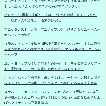
ロボットアニメ！メカと美少女キャラだいすき永遠の非リア充・
非モテ星人 ！あらゆるマニアの為のマニアックサイト
ハルッフル-専業主夫的YOUTUBERまとめ速報！キモデブおた
く！初老人の介護生活！激動の1750日
アニゲタレスト（元祖！アニメッフル） ひきこもりニートのオ
ナベ的まとめ速報
火浦のシネマッフル映画NEWS情報ポータブルの杜！オネエ管理
人オカマちゃんの鬼女的まとめ速報!オカマッフルアタックナンバ
ーハーフ
ユカ・ヨネッフル！初老的まとめ速報！！大帝イタチにラリアッ
ト！害獣神アリ・ガー被害に必殺！パイルドライバー
おネコさん的まとめ速報 僕の彼女はエリーちゃん人形！豆腐メ
ンタルメンヘラ電波中年アルバイターのぬいぐるみ男子末路編
スケバン！デカッフルまっくす（デカい強い2次元嫁だいすき子
供部屋おじさんヒロシ之古惑仔的まとめ速報）話題な動画取り上
げMAX！デカいは正義刑事編