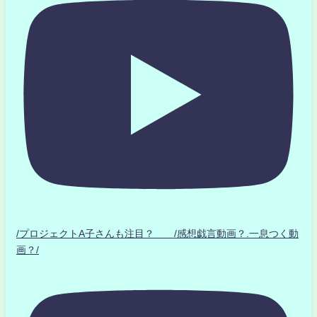
/プロジェクトA子さんも注目？ /感想戯言動画？.一息つく動
画？/