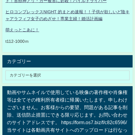
ト！害獣神アリ・ガー被害に必殺！パイルドライバー
ヒロコンプレックスNIGHT 的まとめ速報！！子供が欲しいど陰キ
ャアラフィフ女子のめざせ！専業主婦！婚活計画編
萌えっとこあに！
t112-1000ｍ
カテゴリー
動画やサムネイルで使用している映像の著作権や肖像権
等は全てその権利所有者様に帰属いたします。申しわけ
ございません。お客様からの要望、問題がある記事を削
除、送信防止措置にできる限り応じます。お問い合わせ
のサイトアドレスです。 https://form.os7.biz/f/c82c6596/
当サイトは各動画共有サイトへのアップロードは行なっ