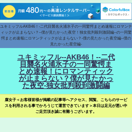
ユキミッフルAKB46！-二代目襲名火浦氷子の一同驚愕まとめ速報にロマンテ
ィックが止まらない？--僕が見たかった夜空！独女批判殺到激闘編--の一同驚
愕まとめ速報にロマンティックが止まらない？-僕の見たかった夜空編--僕の
見たかった星空編-
ユキミッフル--AKB46！--二代
目襲名火浦氷子の一同驚愕ま
とめ速報！にロマンティック
が止まらない？僕が見たかっ
た夜空-独女批判殺到激闘編
腐女子＜お客様皆様が掲載の記事等へアクセス、閲覧、こちらのサービ
スを利用される事でかろうじて運営できています＞本日は足元が悪い中
ご足労頂き誠に有難うございます。