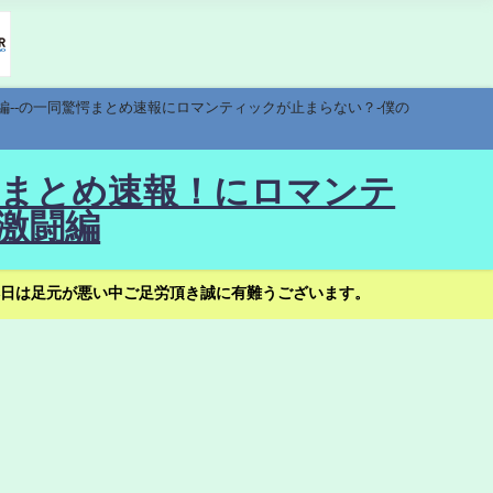
編--の一同驚愕まとめ速報にロマンティックが止まらない？-僕の
驚愕まとめ速報！にロマンテ
激闘編
日は足元が悪い中ご足労頂き誠に有難うございます。