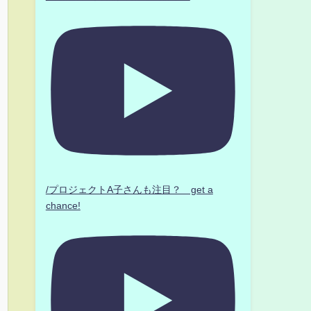
/プロジェクトA子さんも注目？ get a
chance!