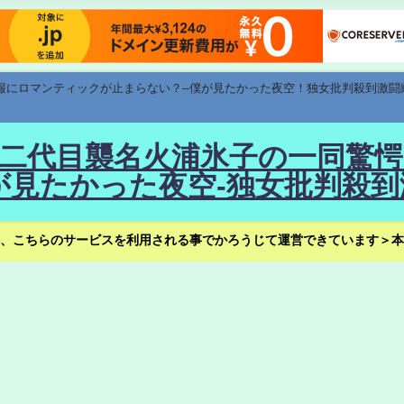
速報にロマンティックが止まらない？--僕が見たかった夜空！独女批判殺到激闘
！--二代目襲名火浦氷子の一同
見たかった夜空-独女批判殺到
、こちらのサービスを利用される事でかろうじて運営できています＞本