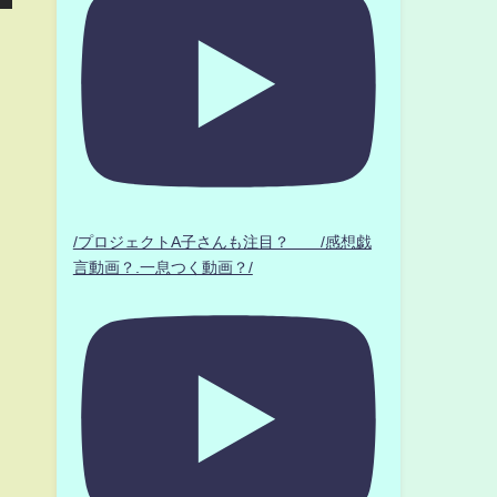
/プロジェクトA子さんも注目？ /感想戯
言動画？.一息つく動画？/