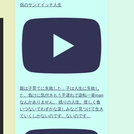
侶のサンドイッチ人生
親は子育てに失敗した」子は人生に失敗し
た。負けに気付きもう手遅れで逆転一発man
なんかありません、 残りの人生、貧しく食
いつないでわずかな楽しみなど見つけて生き
ていくしかないのです。ないのです。