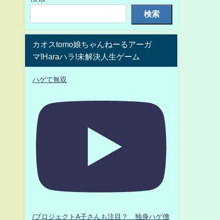
検索
カオスtomo娘ちゃんねーるアーガ
マ!Haraハラ!未解決人生ゲーム
ハゲて無双
/プロジェクトA子さんも注目？ 独身ハゲ僧