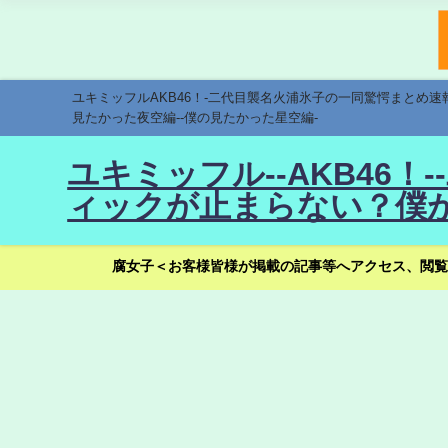
ユキミッフルAKB46！-二代目襲名火浦氷子の一同驚愕まとめ
見たかった夜空編--僕の見たかった星空編-
ユキミッフル--AKB46
ィックが止まらない？僕が
腐女子＜お客様皆様が掲載の記事等へアクセス、閲覧