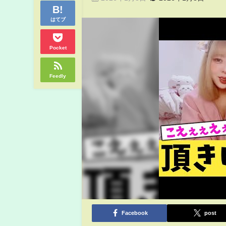
はてブ
Pocket
Feedly
Facebook
post