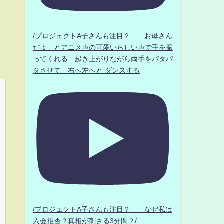
/プロジェクトA子さんも注目？ お母さん
だよ とアニメ声の可愛いらしい声で手を振
ってくれる 起き上がりながら両手をパタパ
タさせて 右へ左へと ダンスする
/プロジェクトA子さんも注目？ なぜ私は
入会拒否？真相が刺さる3分間？/