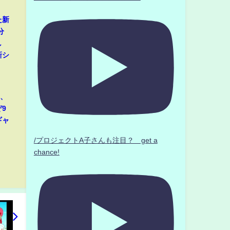
た新
分
し
新シ
那、
9
ギャ
/プロジェクトA子さんも注目？ get a
chance!