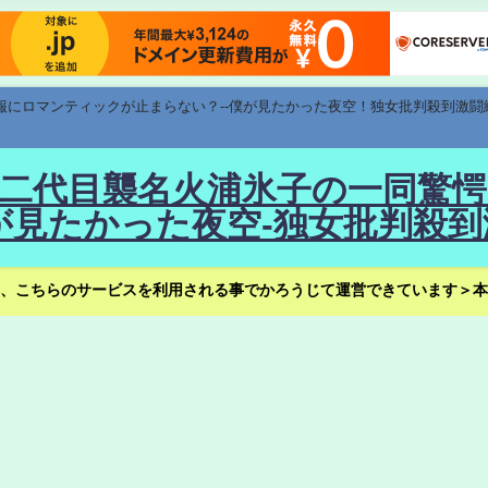
速報にロマンティックが止まらない？--僕が見たかった夜空！独女批判殺到激闘
！--二代目襲名火浦氷子の一同
見たかった夜空-独女批判殺到
、こちらのサービスを利用される事でかろうじて運営できています＞本