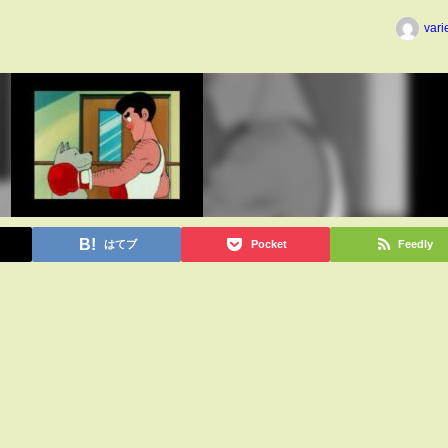
vari
はてブ
Pocket
Feedly