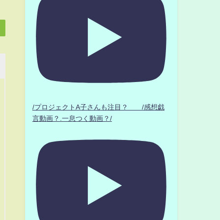
/プロジェクトA子さんも注目？ /感想戯
言動画？.一息つく動画？/