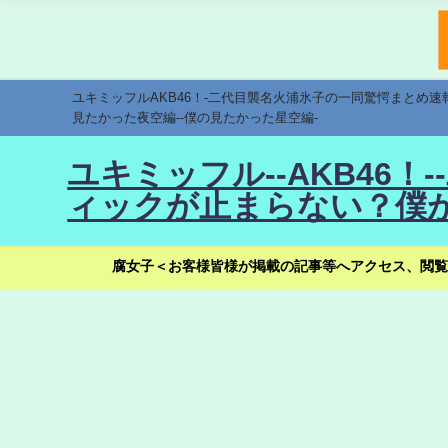
ユキミッフルAKB46！-二代目襲名火浦氷子の一同驚愕まとめ
見たかった夜空編--僕の見たかった星空編-
ユキミッフル--AKB46
ィックが止まらない？僕が
腐女子＜お客様皆様が掲載の記事等へアクセス、閲覧