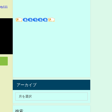
ety111
アーカイブ
検索