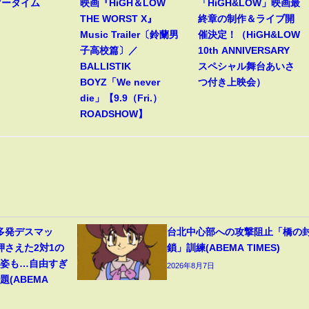
マータイム
映画『HiGH＆LOW
「HiGH&LOW」映画最
THE WORST X』
終章の制作＆ライブ開
Music Trailer〔鈴蘭男
催決定！（HiGH&LOW
子高校篇〕／
10th ANNIVERSARY
BALLISTIK
スペシャル舞台あいさ
BOYZ「We never
つ付き上映会）
die」【9.9（Fri.）
ROADSHOW】
多発デスマッ
台北中心部への攻撃阻止「橋の
押さえた2対1の
鎖」訓練(ABEMA TIMES)
の姿も…自由すぎ
2026年8月7日
(ABEMA