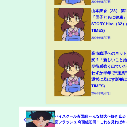
2026年8月7日
山本舞香（28） 第
「母子ともに健康」夫
STORY Hiro（32）
TIMES)
2026年8月7日
高市総理へのネッ
変？「新しいこと
期待感強く出てい
わずか半年で“逆風
運営に及ぼす影響は(
TIMES)
2026年8月7日
ハイスクール奇面組 へんな顔大〜好き 出
面フラッシュ 奇面組初回！これを見ればキ