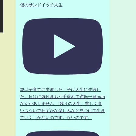
侶のサンドイッチ人生
親は子育てに失敗した」子は人生に失敗し
た。負けに気付きもう手遅れで逆転一発man
なんかありません、 残りの人生、貧しく食
いつないでわずかな楽しみなど見つけて生き
ていくしかないのです。ないのです。