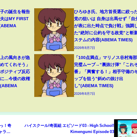
1子の誕生を報告
ひろゆき氏、地方首長選に絞っ
はMY FIRST
党の狙いは 自身は出馬せず「自
(ABEMA
が表に出た時点で負け戦」強調
た“絶対に公約を守る政党”と斬
ステムの内容(ABEMA TIMES)
2026年8月7日
ト上の風向きが急
「100点満点」マリノス谷村海
始めてくれそう」
完璧ムーブ→“裏抜け弾”「これぞ
たポジティブ反応
番」「興奮する！」相手守備の
”に…今後の政権
ップを狙う”斜めの抜け出
ABEMA
し”(ABEMA TIMES)
2026年8月7日
たっ！奇
ハイスクール!奇面組 エピソード03 - High School!
ャラの
Kimengumi Episode 03