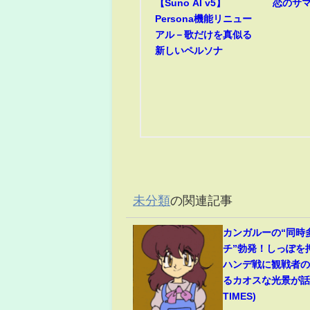
【Suno AI v5】
恋のサ
Persona機能リニュー
アル－歌だけを真似る
新しいペルソナ
未分類
の関連記事
カンガルーの“同時
チ”勃発！しっぽを
ハンデ戦に観戦者
るカオスな光景が話題
TIMES)