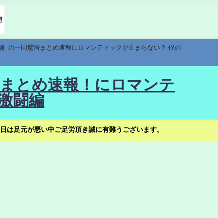
編--の一同驚愕まとめ速報にロマンティックが止まらない？-僕の
驚愕まとめ速報！にロマンテ
激闘編
日は足元が悪い中ご足労頂き誠に有難うございます。