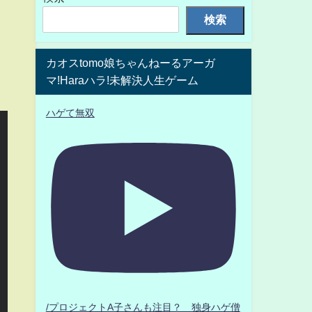
検索
カオスtomo娘ちゃんねーるアーガ
マ!Haraハラ!未解決人生ゲーム
ハゲて無双
/プロジェクトA子さんも注目？ 独身ハゲ僧