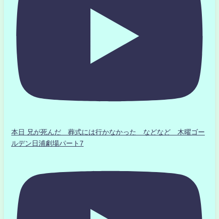
本日 兄が死んだ 葬式には行かなかった などなど 木曜ゴー
ルデン日浦劇場パート7