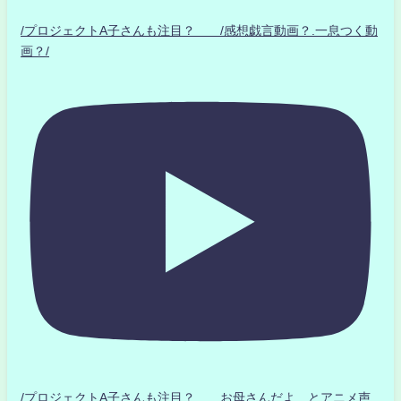
/プロジェクトA子さんも注目？ /感想戯言動画？.一息つく動
画？/
/プロジェクトA子さんも注目？ お母さんだよ とアニメ声