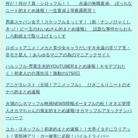
何だ！何が？真・シロッフル！！ 永遠の無職童貞- ぼっちな
ニート的まとめ速報！一生童貞上等夜露死苦！
男装スケバン女子！スケッフルまっくす！（新・ナンノひゃくし
きっ!！ビー玉のおいぬさん的まとめ速報） 話題な事件からおも
しろ動画まで取り上げまっくす
ロボットアニメ！メカと美少女キャラだいすき永遠の非リア充・
非モテ星人 ！あらゆるマニアの為のマニアックサイト
ハルッフル-専業主夫的YOUTUBERまとめ速報！キモデブおた
く！初老人の介護生活！激動の1750日
アニゲタレスト（元祖！アニメッフル） ひきこもりニートのオ
ナベ的まとめ速報
火浦のシネマッフル映画NEWS情報ポータブルの杜！オネエ管理
人オカマちゃんの鬼女的まとめ速報!オカマッフルアタックナンバ
ーハーフ
ユカ・ヨネッフル！初老的まとめ速報！！大帝イタチにラリアッ
ト！害獣神アリ・ガー被害に必殺！パイルドライバー