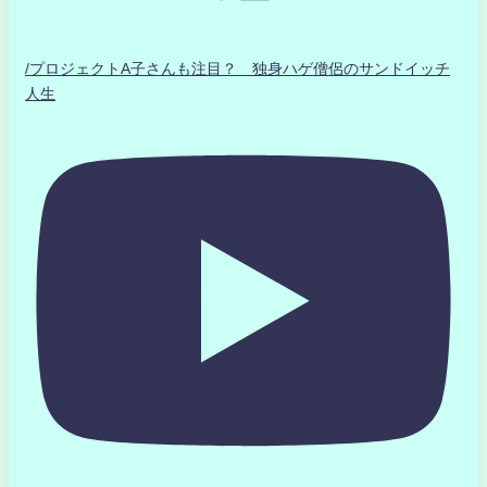
/プロジェクトA子さんも注目？ 独身ハゲ僧侶のサンドイッチ
人生