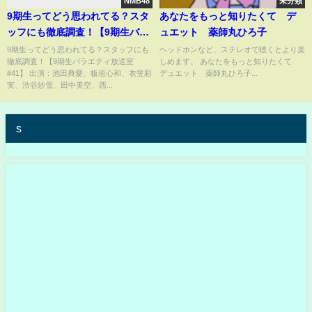
NMB48
未分類
9期生ってどう思われてる？スタ
あなたをもっと知りたくて デ
ッフにも徹底調査！【9期生バラ
ュエット 薬師丸ひろ子
エティ放送室#41】
9期生ってどう思われてる？スタッフにも
ヘッドホンなど、ステレオで聴くとより楽
徹底調査！【9期生バラエティ放送室
しめます。 あなたをもっと知りたくて
#41】 出演：池田典愛、板垣心和、衣笠彩
デュエット 薬師丸ひろ子...
実、渋谷紗雪、田中美空、西...
s