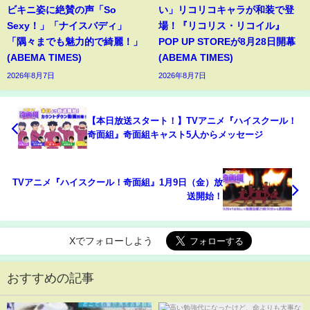
ビキニ姿に絶賛の声「So
い」リコリコキャラが和装で登
Sexy！」「ナイスバディ」
場！『リコリス・リコイル』
「隅々までも魅力的で綺麗！」
POP UP STOREが8月28日開幕
(ABEMA TIMES)
(ABEMA TIMES)
2026年8月7日
2026年8月7日
【本日放送スタート！】TVアニメ『ハイスクール！
奇面組』奇面組キャスト5人からメッセージ
TVアニメ『ハイスクール！奇面組』1月9日（金）放
送開始！
Xでフォローしよう
おすすめの記事