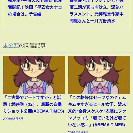
橋本愛×中川大志で贈る”恋愛
橋本愛号泣！フジテレビと佐
奮闘記！映画『早乙女カナコ
藤二朗が真っ向対立。深刻ハ
の場合は』予告編
ラスメント。元博報堂作家本
間龍さんと一月万冊清水
未分類
の関連記事
「ご夫婦でデートですか」と話
「この格好はセーフなの？」ム
題！武井咲（32）、最新の自撮
キムキすぎるヒール女子、近未
りショット公開(ABEMA TIMES)
来的“全身スケスケ”衣装にファ
ンツッコミ「着ているけど着て
2026年8月7日
いない感…」(ABEMA TIMES)
2026年8月7日