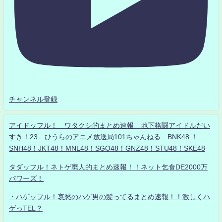
チャンネル登録
アイドッフル！ ワタクシ的まとめ速報 地下格闘アイドルだい
すき！23 ひうらのアニメ放送局101ちゃんねる BNK48 ！
SNH48！JKT48！MNL48！SGO48！GNZ48！STU48！SKE48
タダッフル！ネトゲ廃人的まとめ速報！！ネット乞食DE2000万
パワーズ！
・ハゲッフル！哀愁のハゲ男の髪ってるまとめ速報！！激しくハ
ゲっTEL？