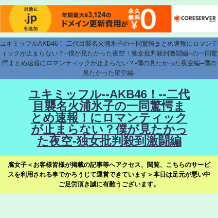
ユキミッフルAKB46！-二代目襲名火浦氷子の一同驚愕まとめ速報にロマンテ
ィックが止まらない？--僕が見たかった夜空！独女批判殺到激闘編--の一同驚
愕まとめ速報にロマンティックが止まらない？-僕の見たかった夜空編--僕の
見たかった星空編-
ユキミッフル--AKB46！--二代
目襲名火浦氷子の一同驚愕ま
とめ速報！にロマンティック
が止まらない？僕が見たかっ
た夜空-独女批判殺到激闘編
腐女子＜お客様皆様が掲載の記事等へアクセス、閲覧、こちらのサービ
スを利用される事でかろうじて運営できています＞本日は足元が悪い中
ご足労頂き誠に有難うございます。