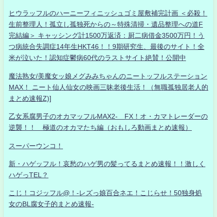
ヒウラッフルのハーニーフィニッシュゴミ屋敷補完計画 ＜必殺！
生前整理人！孤立し孤独死からの～特殊清掃・遺品整理への道F
完結編＞ キャッシング計1500万返済：厨二病借金3500万円！う
つ病統合失調症14年生HKT46！！9期研究生、最後のサイト！全
米が泣いた！認知症鬱病60代のラストサイト絶賛！公開中
魔法熟女/美魔女ッ娘メグみみちゃんのニートッフルステーション
MAX！ ニート仙人仙女の映画三昧老後生活！（無職孤独居老人的
まとめ速報Z)]
乙女系腐男子のオカマッフルMAX2- FX！オ・カマトレーダーの
逆襲！！ 極道のオカマたち編（おもしろ動画まとめ速報）
スーパーウンコ！
新・ハゲッフル！哀愁のハゲ男の髪ってるまとめ速報！！激しく
ハゲっTEL？
こじ！コジッフル@！-レズっ娘百合ネエ！こじらせ！50独身処
女のBL腐女子的まとめ速報-