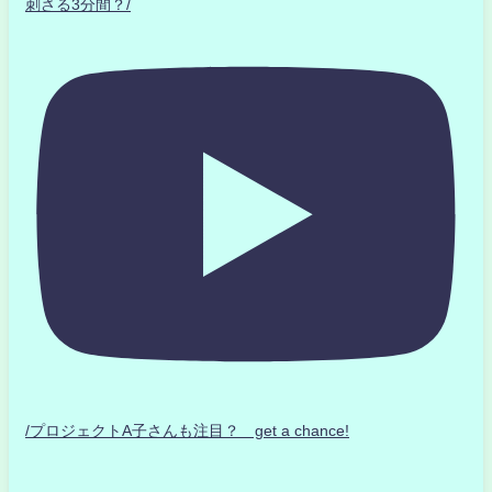
刺さる3分間？/
/プロジェクトA子さんも注目？ get a chance!