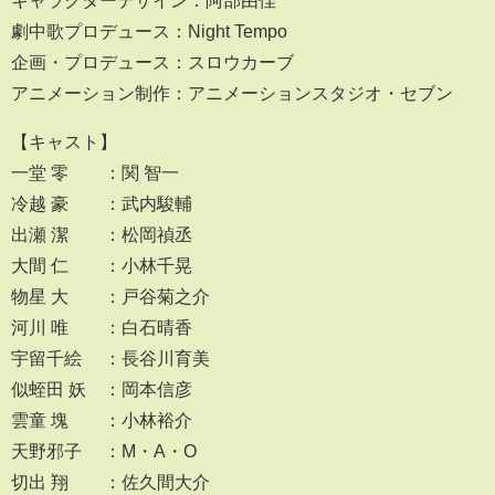
キャラクターデザイン：阿部由佳
劇中歌プロデュース：Night Tempo
企画・プロデュース：スロウカーブ
アニメーション制作：アニメーションスタジオ・セブン
【キャスト】
一堂 零 ：関 智一
冷越 豪 ：武内駿輔
出瀬 潔 ：松岡禎丞
大間 仁 ：小林千晃
物星 大 ：戸谷菊之介
河川 唯 ：白石晴香
宇留千絵 ：長谷川育美
似蛭田 妖 ：岡本信彦
雲童 塊 ：小林裕介
天野邪子 ：M・A・O
切出 翔 ：佐久間大介