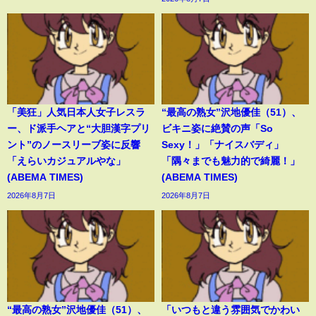
「美狂」人気日本人女子レスラ
“最高の熟女”沢地優佳（51）、
ー、ド派手ヘアと“大胆漢字プリ
ビキニ姿に絶賛の声「So
ント”のノースリーブ姿に反響
Sexy！」「ナイスバディ」
「えらいカジュアルやな」
「隅々までも魅力的で綺麗！」
(ABEMA TIMES)
(ABEMA TIMES)
2026年8月7日
2026年8月7日
“最高の熟女”沢地優佳（51）、
「いつもと違う雰囲気でかわい