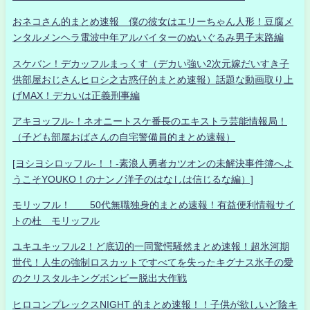
おネコさん的まとめ速報 僕の彼女はエリーちゃん人形！豆腐メ
ンタルメンヘラ電波中年アルバイターのぬいぐるみ男子末路編
スケバン！デカッフルまっくす（デカい強い2次元嫁だいすき子
供部屋おじさんヒロシ之古惑仔的まとめ速報）話題な動画取り上
げMAX！デカいは正義刑事編
アキヨッフル-！ネオニートスケ番長のエキストラ芸能情報局！
（子ども部屋おばさんの自宅警備員的まとめ速報）
[ヨシヨシロッフル-！！-素浪人勇者カツオンの未解決事件簿へよ
うこそYOUKO！のナンノ洋子のはなしは信じるな編）]
モリッフル！ 50代無職独身的まとめ速報！有益便利情報サイ
トの杜 モリッフル
ユキユキッフル2！ど底辺的一同驚愕騒然まとめ速報！超氷河期
世代！人生の強制ロスカットですべてを失ったキグナス氷子の愛
のクリスタルキングボンビー脱出大作戦
ヒロコンプレックスNIGHT 的まとめ速報！！子供が欲しいど陰キ