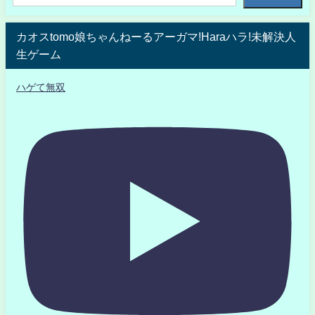
カオスtomo娘ちゃんねーるアーガマ!Haraハラ!未解決人
生ゲーム
ハゲて無双