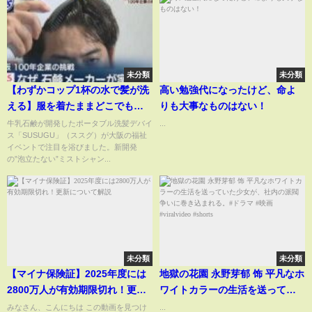
未分類
未分類
【わずかコップ1杯の水で髪が洗
高い勉強代になったけど、命よ
える】服を着たままどこでも洗
りも大事なものはない！
髪！「SUSUGU」（ススグ）
牛乳石鹸が開発したポータブル洗髪デバイ
...
ス「SUSUGU」（ススグ）が大阪の福祉
イベントで注目を浴びました。新開発
の”泡立たない”ミストシャン...
未分類
未分類
【マイナ保険証】2025年度には
地獄の花園 永野芽郁 饰 平凡なホ
2800万人が有効期限切れ！更新
ワイトカラーの生活を送ってい
について解説
た少女が、社内の派閥争いに巻
みなさん、こんにちは この動画を見つけ
...