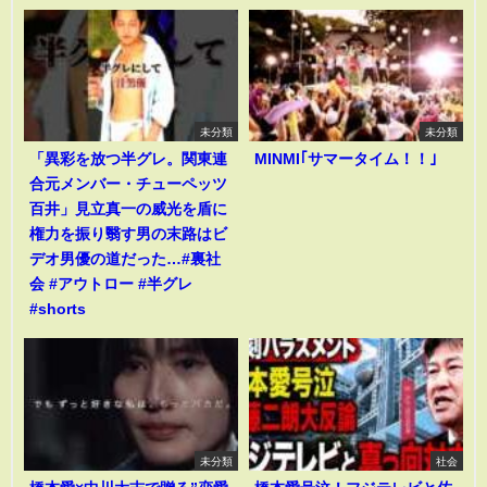
未分類
未分類
「異彩を放つ半グレ。関東連
MINMI｢サマータイム！！｣
合元メンバー・チューペッツ
百井」見立真一の威光を盾に
権力を振り翳す男の末路はビ
デオ男優の道だった…#裏社
会 #アウトロー #半グレ
#shorts
未分類
社会