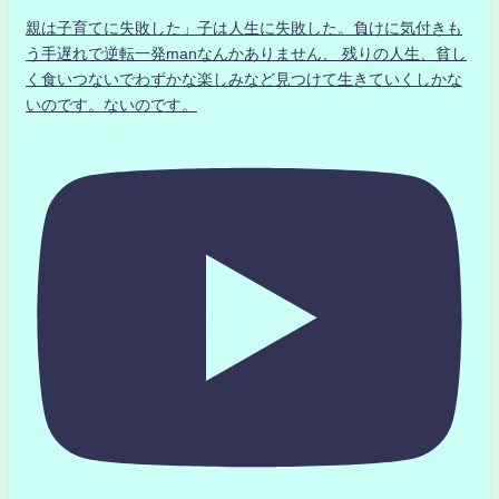
親は子育てに失敗した」子は人生に失敗した。負けに気付きも
う手遅れで逆転一発manなんかありません、 残りの人生、貧し
く食いつないでわずかな楽しみなど見つけて生きていくしかな
いのです。ないのです。