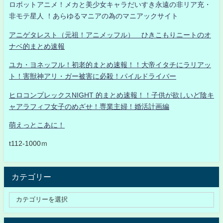
ロボットアニメ！メカと美少女キャラだいすき永遠の非リア充・
非モテ星人 ！あらゆるマニアの為のマニアックサイト
アニゲタレスト（元祖！アニメッフル） ひきこもりニートのオ
ナベ的まとめ速報
ユカ・ヨネッフル！初老的まとめ速報！！大帝イタチにラリアッ
ト！害獣神アリ・ガー被害に必殺！パイルドライバー
ヒロコンプレックスNIGHT 的まとめ速報！！子供が欲しいど陰キ
ャアラフィフ女子のめざせ！専業主婦！婚活計画編
萌えっとこあに！
t112-1000ｍ
カテゴリー