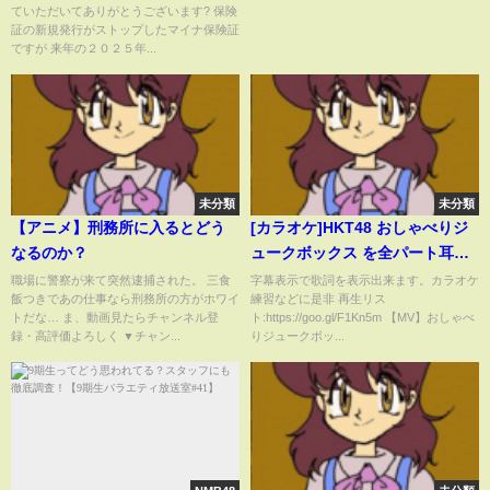
ていただいてありがとうございます? 保険
き込まれる。#ドラマ #映画
証の新規発行がストップしたマイナ保険証
#viralvideo #shorts
ですが 来年の２０２５年...
未分類
未分類
【アニメ】刑務所に入るとどう
[カラオケ]HKT48 おしゃべりジ
なるのか？
ュークボックス を全パート耳コ
ピして打ち込みして弾いてみた
職場に警察が来て突然逮捕された。 三食
字幕表示で歌詞を表示出来ます。カラオケ
飯つきであの仕事なら刑務所の方がホワイ
練習などに是非 再生リス
[DTM]
トだな… ま、動画見たらチャンネル登
ト:https://goo.gl/F1Kn5m 【MV】おしゃべ
録・高評価よろしく ▼チャン...
りジュークボッ...