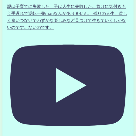
親は子育てに失敗した」子は人生に失敗した。負けに気付きも
う手遅れで逆転一発manなんかありません、 残りの人生、貧し
く食いつないでわずかな楽しみなど見つけて生きていくしかな
いのです。ないのです。