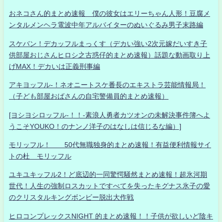
おネコさん的まとめ速報 僕の彼女はエリーちゃん人形！豆腐メ
ンタルメンヘラ電波中年アルバイターのぬいぐるみ男子末路編
スケバン！デカッフルまっくす（デカい強い2次元嫁だいすき子
供部屋おじさんヒロシ之古惑仔的まとめ速報）話題な動画取り上
げMAX！デカいは正義刑事編
アキヨッフル-！ネオニートスケ番長のエキストラ芸能情報局！
（子ども部屋おばさんの自宅警備員的まとめ速報）
[ヨシヨシロッフル-！！-素浪人勇者カツオンの未解決事件簿へよ
うこそYOUKO！のナンノ洋子のはなしは信じるな編）]
モリッフル！ 50代無職独身的まとめ速報！有益便利情報サイ
トの杜 モリッフル
ユキユキッフル2！ど底辺的一同驚愕騒然まとめ速報！超氷河期
世代！人生の強制ロスカットですべてを失ったキグナス氷子の愛
のクリスタルキングボンビー脱出大作戦
ヒロコンプレックスNIGHT 的まとめ速報！！子供が欲しいど陰キ