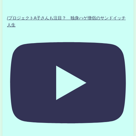
/プロジェクトA子さんも注目？ 独身ハゲ僧侶のサンドイッチ
人生