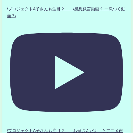
/プロジェクトA子さんも注目？ /感想戯言動画？.一息つく動
画？/
/プロジェクトA子さんも注目？ お母さんだよ とアニメ声