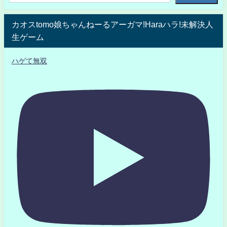
カオスtomo娘ちゃんねーるアーガマ!Haraハラ!未解決人
生ゲーム
ハゲて無双