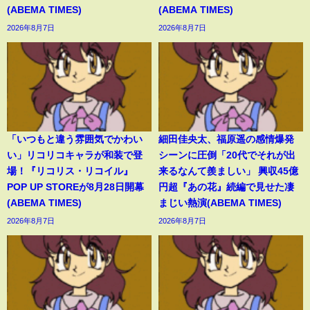
(ABEMA TIMES)
(ABEMA TIMES)
2026年8月7日
2026年8月7日
「いつもと違う雰囲気でかわい
細田佳央太、福原遥の感情爆発
い」リコリコキャラが和装で登
シーンに圧倒「20代でそれが出
場！『リコリス・リコイル』
来るなんて羨ましい」 興収45億
POP UP STOREが8月28日開幕
円超『あの花』続編で見せた凄
(ABEMA TIMES)
まじい熱演(ABEMA TIMES)
2026年8月7日
2026年8月7日