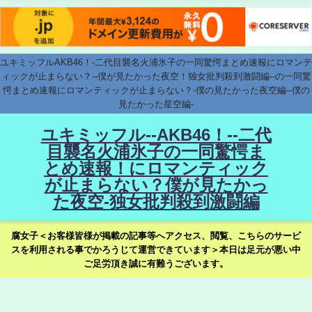
ユキミッフルAKB46！-二代目襲名火浦氷子の一同驚愕まとめ速報にロマンテ
ィックが止まらない？--僕が見たかった夜空！独女批判殺到激闘編--の一同驚
愕まとめ速報にロマンティックが止まらない？-僕の見たかった夜空編--僕の
見たかった星空編-
ユキミッフル--AKB46！--二代
目襲名火浦氷子の一同驚愕ま
とめ速報！にロマンティック
が止まらない？僕が見たかっ
た夜空-独女批判殺到激闘編
腐女子＜お客様皆様が掲載の記事等へアクセス、閲覧、こちらのサービ
スを利用される事でかろうじて運営できています＞本日は足元が悪い中
ご足労頂き誠に有難うございます。