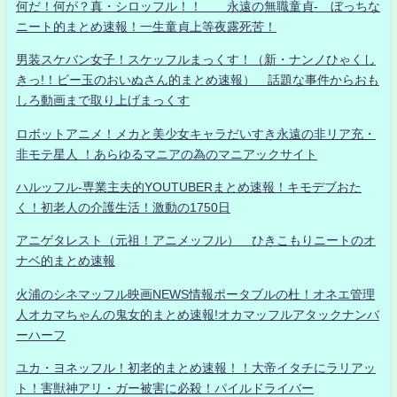
何だ！何が？真・シロッフル！！ 永遠の無職童貞- ぼっちな
ニート的まとめ速報！一生童貞上等夜露死苦！
男装スケバン女子！スケッフルまっくす！（新・ナンノひゃくし
きっ!！ビー玉のおいぬさん的まとめ速報） 話題な事件からおも
しろ動画まで取り上げまっくす
ロボットアニメ！メカと美少女キャラだいすき永遠の非リア充・
非モテ星人 ！あらゆるマニアの為のマニアックサイト
ハルッフル-専業主夫的YOUTUBERまとめ速報！キモデブおた
く！初老人の介護生活！激動の1750日
アニゲタレスト（元祖！アニメッフル） ひきこもりニートのオ
ナベ的まとめ速報
火浦のシネマッフル映画NEWS情報ポータブルの杜！オネエ管理
人オカマちゃんの鬼女的まとめ速報!オカマッフルアタックナンバ
ーハーフ
ユカ・ヨネッフル！初老的まとめ速報！！大帝イタチにラリアッ
ト！害獣神アリ・ガー被害に必殺！パイルドライバー