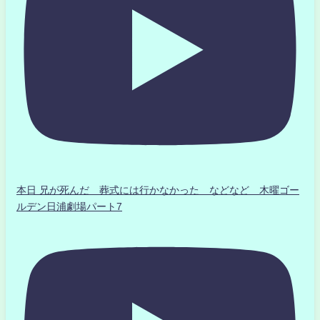
本日 兄が死んだ 葬式には行かなかった などなど 木曜ゴー
ルデン日浦劇場パート7