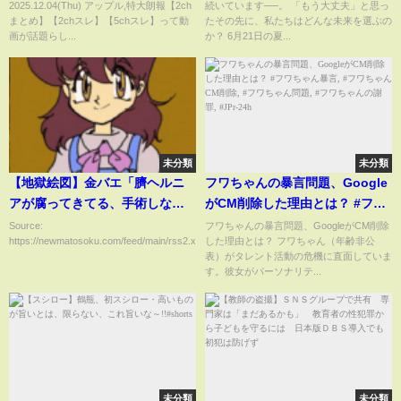
2025.12.04(Thu) アップル,特大朗報【2ch
続いています──。 「もう大丈夫」と思っ
ラ”と動物の異常行動【都市伝説
まとめ】【2chスレ】【5chスレ】って動
たその先に、私たちはどんな未来を選ぶの
ミステリー】
画が話題らし...
か？ 6月21日の夏...
未分類
未分類
【地獄絵図】金バエ「臍ヘルニ
フワちゃんの暴言問題、Google
アが腐ってきてる、手術しない
がCM削除した理由とは？ #フワ
と治らないが手術したら死んで
ちゃん暴言, #フワちゃんCM削
Source:
フワちゃんの暴言問題、GoogleがCM削除
https://newmatosoku.com/feed/main/rss2.xml...
した理由とは？ フワちゃん（年齢非公
しまう」→その様子をご覧くだ
除, #フワちゃん問題, #フワちゃ
表）がタレント活動の危機に直面していま
さい。。。
んの謝罪, #JPr-24h
す。彼女がパーソナリテ...
未分類
未分類