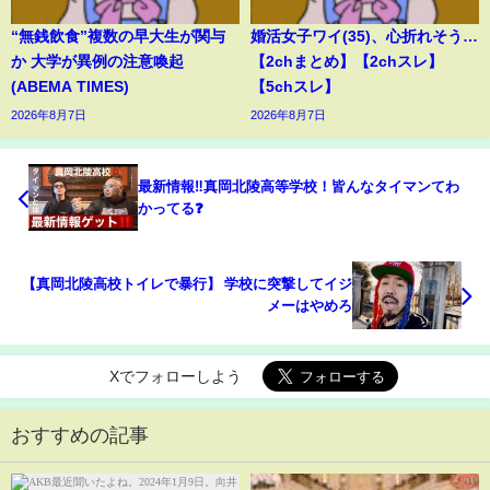
“無銭飲食”複数の早大生が関与
婚活女子ワイ(35)、心折れそう…
か 大学が異例の注意喚起
【2chまとめ】【2chスレ】
(ABEMA TIMES)
【5chスレ】
2026年8月7日
2026年8月7日
最新情報‼️真岡北陵高等学校！皆んなタイマンてわ
かってる❓
【真岡北陵高校トイレで暴行】 学校に突撃してイジ
メーはやめろ
Xでフォローしよう
おすすめの記事