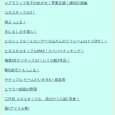
ャアラフィフ女子のめざせ！専業主婦！婚活計画編
ユキユキッフル3！
萌えっふる！
天にまします我ら！
ヒロシッフル！ヒロシデース山さんのリフォームひとりDIY！！
ヒロユキユキッフルMAX！スーパークッキング！
徹夜DEテツヤッフル!！レトロ館2号店！
剛Q超児ともっふる！
ヤナッフル ゲームだいすき6！放送局
ヒウラー総統の野望
三代目 ユキユキッフル 花のひうら組! 見参！
魁!!アイドル塾!