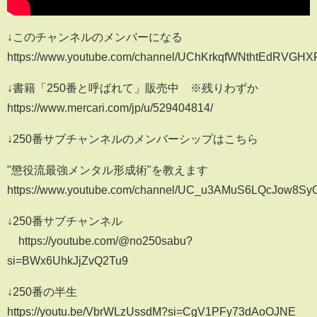
↓このチャンネルのメンバーになる
https://www.youtube.com/channel/UChKrkqfWNthtEdRVGHX
↓書籍「250番と呼ばれて」販売中 ※残りわずか
https://www.mercari.com/jp/u/529404814/
↓250番サブチャンネルのメンバーシップはこちら
"懲役流最強メンタル形成術"を教えます
https://www.youtube.com/channel/UC_u3AMuS6LQcJow8SyO
↓250番サブチャンネル
​⁠ ​⁠​⁠​⁠ ​⁠​⁠​⁠ ​⁠ ​https://youtube.com/@no250sabu?
si=BWx6UhkJjZvQ2Tu9
↓250番の半生
https://youtu.be/VbrWLzUssdM?si=CgV1PFy73dAoOJNE