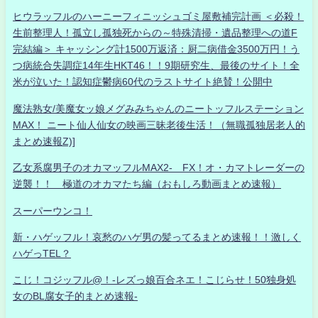
ヒウラッフルのハーニーフィニッシュゴミ屋敷補完計画 ＜必殺！
生前整理人！孤立し孤独死からの～特殊清掃・遺品整理への道F
完結編＞ キャッシング計1500万返済：厨二病借金3500万円！う
つ病統合失調症14年生HKT46！！9期研究生、最後のサイト！全
米が泣いた！認知症鬱病60代のラストサイト絶賛！公開中
魔法熟女/美魔女ッ娘メグみみちゃんのニートッフルステーション
MAX！ ニート仙人仙女の映画三昧老後生活！（無職孤独居老人的
まとめ速報Z)]
乙女系腐男子のオカマッフルMAX2- FX！オ・カマトレーダーの
逆襲！！ 極道のオカマたち編（おもしろ動画まとめ速報）
スーパーウンコ！
新・ハゲッフル！哀愁のハゲ男の髪ってるまとめ速報！！激しく
ハゲっTEL？
こじ！コジッフル@！-レズっ娘百合ネエ！こじらせ！50独身処
女のBL腐女子的まとめ速報-