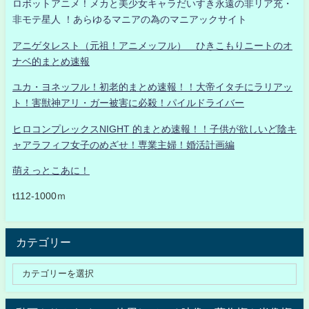
ロボットアニメ！メカと美少女キャラだいすき永遠の非リア充・
非モテ星人 ！あらゆるマニアの為のマニアックサイト
アニゲタレスト（元祖！アニメッフル） ひきこもりニートのオ
ナベ的まとめ速報
ユカ・ヨネッフル！初老的まとめ速報！！大帝イタチにラリアッ
ト！害獣神アリ・ガー被害に必殺！パイルドライバー
ヒロコンプレックスNIGHT 的まとめ速報！！子供が欲しいど陰キ
ャアラフィフ女子のめざせ！専業主婦！婚活計画編
萌えっとこあに！
t112-1000ｍ
カテゴリー