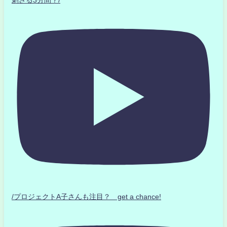
刺さる3分間？/
/プロジェクトA子さんも注目？ get a chance!