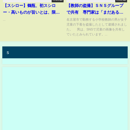
【スシロー】鶴瓶、初スシロ
【教師の盗撮】ＳＮＳグループ
ー・高いものが旨いとは、限ら
で共有 専門家は「まだあるか
ない、これ旨いな～!!#shorts
も」 教育者の性犯罪から子ど
...
名古屋市で勤務する小学校教師の男が女子
児童の下着を盗撮したとして逮捕されまし
もを守るには 日本版ＤＢＳ導
た。 男は、SNSで児童の画像を共有し
入でも初犯は防げず
ていたとみられています。...
s