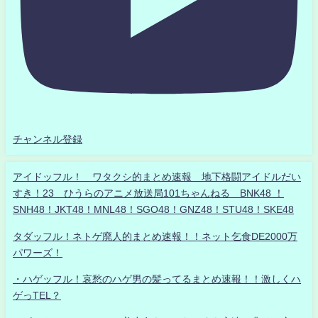
チャンネル登録
アイドッフル！ ワタクシ的まとめ速報 地下格闘アイドルだい
すき！23 ひうらのアニメ放送局101ちゃんねる BNK48 ！
SNH48！JKT48！MNL48！SGO48！GNZ48！STU48！SKE48
タダッフル！ネトゲ廃人的まとめ速報！！ネット乞食DE2000万
パワーズ！
・ハゲッフル！哀愁のハゲ男の髪ってるまとめ速報！！激しくハ
ゲっTEL？