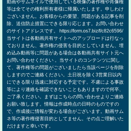
動画やサムネイルで使用している映像の著作権や肖像権
等は全てその権利所有者様に帰属いたします。申しわけ
ございません。お客様からの要望、問題がある記事を削
除、送信防止措置にできる限り応じます。お問い合わせ
のサイトアドレスです。 https://form.os7.biz/f/c82c6596/
当サイトは各動画共有サイトへのアップロードは行なっ
ておりません、著作権の侵害を目的としていません、埋
め込み動画等に問題がある場合は各動画共有サイト元へ
お問い合わせください 。当サイトのコンテンツに関し
て、著作権等の問題がございましたら当該ページを削除
しますのでご連絡ください。土日祝を除く3営業日以内
にできる限り迅速に対応する予定です。不慮による事故
等により連絡を確認できないこともありますので何卒、
ご了承ください。まずはこちらの問い合わせよりご連絡
お願い致します。情報は作成時点の日時のものですの
で、作成後に情報が変わる場合がございます。動画サム
ネ等の著作権侵害目的としてません。その点ご理解いた
だけますと幸いです。