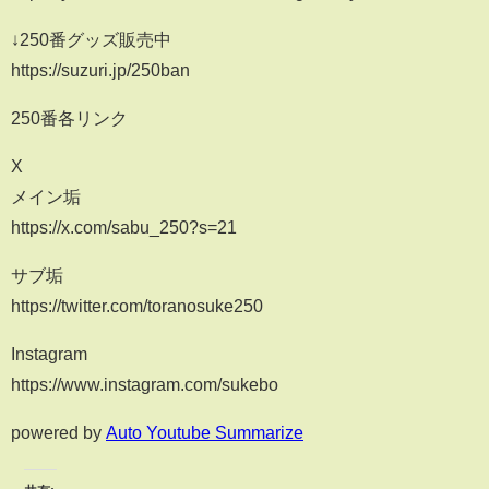
↓250番グッズ販売中
https://suzuri.jp/250ban
250番各リンク
X
メイン垢
https://x.com/sabu_250?s=21
サブ垢
https://twitter.com/toranosuke250
Instagram
https://www.instagram.com/sukebo
powered by
Auto Youtube Summarize