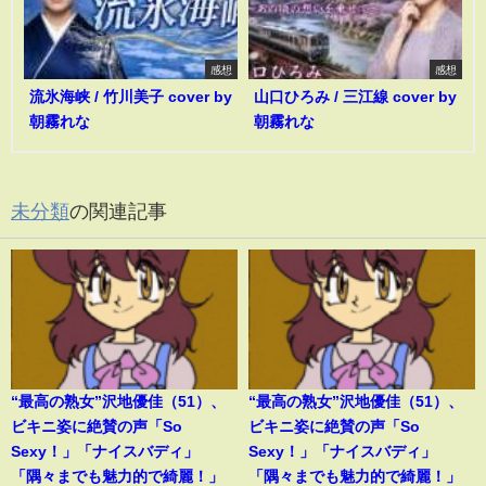
感想
感想
流氷海峡 / 竹川美子 cover by
山口ひろみ / 三江線 cover by
朝霧れな
朝霧れな
未分類
の関連記事
“最高の熟女”沢地優佳（51）、
“最高の熟女”沢地優佳（51）、
ビキニ姿に絶賛の声「So
ビキニ姿に絶賛の声「So
Sexy！」「ナイスバディ」
Sexy！」「ナイスバディ」
「隅々までも魅力的で綺麗！」
「隅々までも魅力的で綺麗！」