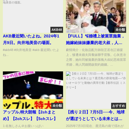
AKB48
未分類
AKB最近聞いたよね。2024年1
【FULL】🫧婚禮上被當眾拋棄，
月9日。向井地美音の場面。
她嫁給妹妹嫌棄的老大叔，人人
笑她傻，殊不知他是隱藏的全城
#akb48 #向井地美音 #akb 最近聞いたよ
劇情簡介：化妝品配方師段芷若在訂婚宴
ね...
上，慘遭未婚夫與養妹聯手背叛。心灰意冷
首富，溫柔又多金，婚後將她寵
之際，她向同被拋棄的落魄大叔紀思南當眾
上天！😍#一口氣看完 #郭伊慧 #
求婚，兩人閃婚開啟契約婚姻。...
王淮璟 #甜寵 #CEO #爆款短劇 #
泡泡短劇
未分類
おすすめ
アップル,特大朗報【2chまと
【残り２日】7月5日──今、地球
め】【2chスレ】【5chスレ】
が選ぼうとしている未来とは？
鹿児島の群発地震──“赤いオーロ
1:名無しさん＠お腹いっぱい
2025年7月3日現在、鹿児島の南で揺れが