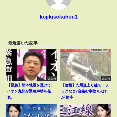
kojikisokuhou1
最近書いた記事
未分類
未分類
【緊急】熊本地震を受けて、
【速報】九州道上り線でトラ
イオン九州が緊急声明を発
ックなど7台絡む事故 6人け
表。
が 熊本