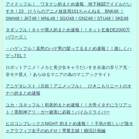
アイドッフル！ ワタクシ的まとめ速報 地下格闘アイドルだい
すき！23 ひうらのアニメ放送局101ちゃんねる BNK48 ！
SNH48！JKT48！MNL48！SGO48！GNZ48！STU48！SKE48
タダッフル！ネトゲ廃人的まとめ速報！！ネット乞食DE2000万
パワーズ！
・ハゲッフル！哀愁のハゲ男の髪ってるまとめ速報！！激しくハ
ゲっTEL？
ロボットアニメ！メカと美少女キャラだいすき永遠の非リア充・
非モテ星人 ！あらゆるマニアの為のマニアックサイト
アニゲタレスト（元祖！アニメッフル） ひきこもりニートのオ
ナベ的まとめ速報
ユカ・ヨネッフル！初老的まとめ速報！！大帝イタチにラリアッ
ト！害獣神アリ・ガー被害に必殺！パイルドライバー
ヒロコンプレックスNIGHT 的まとめ速報！！子供が欲しいど陰キ
ャアラフィフ女子のめざせ！専業主婦！婚活計画編