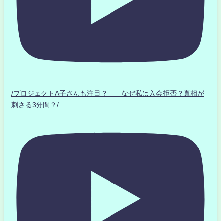
/プロジェクトA子さんも注目？ なぜ私は入会拒否？真相が
刺さる3分間？/