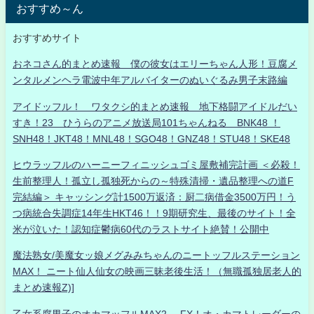
おすすめ～ん
おすすめサイト
おネコさん的まとめ速報 僕の彼女はエリーちゃん人形！豆腐メ
ンタルメンヘラ電波中年アルバイターのぬいぐるみ男子末路編
アイドッフル！ ワタクシ的まとめ速報 地下格闘アイドルだい
すき！23 ひうらのアニメ放送局101ちゃんねる BNK48 ！
SNH48！JKT48！MNL48！SGO48！GNZ48！STU48！SKE48
ヒウラッフルのハーニーフィニッシュゴミ屋敷補完計画 ＜必殺！
生前整理人！孤立し孤独死からの～特殊清掃・遺品整理への道F
完結編＞ キャッシング計1500万返済：厨二病借金3500万円！う
つ病統合失調症14年生HKT46！！9期研究生、最後のサイト！全
米が泣いた！認知症鬱病60代のラストサイト絶賛！公開中
魔法熟女/美魔女ッ娘メグみみちゃんのニートッフルステーション
MAX！ ニート仙人仙女の映画三昧老後生活！（無職孤独居老人的
まとめ速報Z)]
乙女系腐男子のオカマッフルMAX2- FX！オ・カマトレーダーの