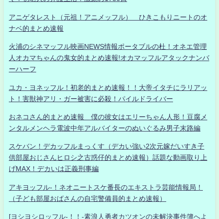
アニゲタレスト（元祖！アニメッフル） ひきこもりニートのオ
ナベ的まとめ速報
火浦のシネマッフル映画NEWS情報ポータブルの杜！オネエ管理
人オカマちゃんの鬼女的まとめ速報!オカマッフルアタックナンバ
ーハーフ
ユカ・ヨネッフル！初老的まとめ速報！！大帝イタチにラリアッ
ト！害獣神アリ・ガー被害に必殺！パイルドライバー
おネコさん的まとめ速報 僕の彼女はエリーちゃん人形！豆腐メ
ンタルメンヘラ電波中年アルバイターのぬいぐるみ男子末路編
スケバン！デカッフルまっくす（デカい強い2次元嫁だいすき子
供部屋おじさんヒロシ之古惑仔的まとめ速報）話題な動画取り上
げMAX！デカいは正義刑事編
アキヨッフル-！ネオニートスケ番長のエキストラ芸能情報局！
（子ども部屋おばさんの自宅警備員的まとめ速報）
[ヨシヨシロッフル-！！-素浪人勇者カツオンの未解決事件簿へよ