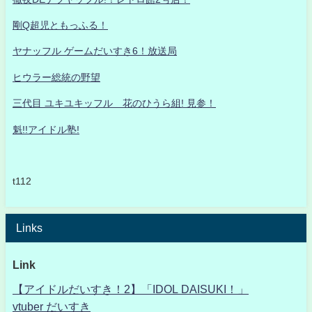
剛Q超児ともっふる！
ヤナッフル ゲームだいすき6！放送局
ヒウラー総統の野望
三代目 ユキユキッフル 花のひうら組! 見参！
魁!!アイドル塾!
t112
Links
Link
【アイドルだいすき！2】「IDOL DAISUKI！」
vtuber だいすき