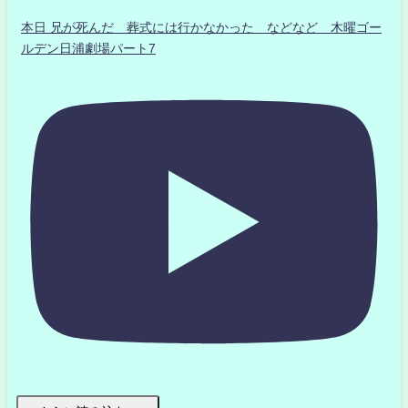
本日 兄が死んだ 葬式には行かなかった などなど 木曜ゴー
ルデン日浦劇場パート7