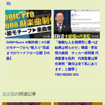
日)
未分類
未分類
DAW×Suno AI制作術｜4小節
「無能な人を指揮官に選べば
のモチーフから“歌入り”完成
結果は明らかだ」韓国・李在
までのワークフロー公開【V5
明大統領 サッカー洪明甫 代
版】
表監督を批判 代表監督は辞
任表明「責任は全て私にあり
ます」と謝罪｜
TBS NEWS DIG
未分類
の関連記事