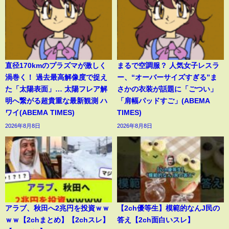
直径170kmのプラズマが激しく
まるで空調服？ 人気女子レスラ
渦巻く！ 過去最高解像度で捉え
ー、“オーバーサイズすぎる”ま
た「太陽表面」… 太陽フレア解
さかの衣装が話題に「ごつい」
明へ繋がる超貴重な最新観測 ハ
「肩幅パッドすご」(ABEMA
ワイ(ABEMA TIMES)
TIMES)
2026年8月8日
2026年8月8日
アラブ、秋田へ2兆円を投資ｗｗ
【2ch優等生】模範的なんJ民の
ｗｗ【2chまとめ】【2chスレ】
答え【2ch面白いスレ】