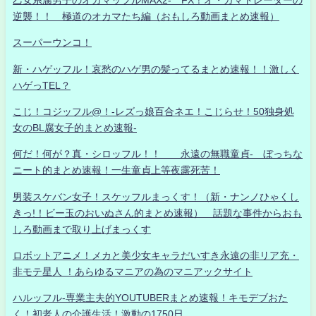
逆襲！！ 極道のオカマたち編（おもしろ動画まとめ速報）
スーパーウンコ！
新・ハゲッフル！哀愁のハゲ男の髪ってるまとめ速報！！激しく
ハゲっTEL？
こじ！コジッフル@！-レズっ娘百合ネエ！こじらせ！50独身処
女のBL腐女子的まとめ速報-
何だ！何が？真・シロッフル！！ 永遠の無職童貞- ぼっちな
ニート的まとめ速報！一生童貞上等夜露死苦！
男装スケバン女子！スケッフルまっくす！（新・ナンノひゃくし
きっ!！ビー玉のおいぬさん的まとめ速報） 話題な事件からおも
しろ動画まで取り上げまっくす
ロボットアニメ！メカと美少女キャラだいすき永遠の非リア充・
非モテ星人 ！あらゆるマニアの為のマニアックサイト
ハルッフル-専業主夫的YOUTUBERまとめ速報！キモデブおた
く！初老人の介護生活！激動の1750日