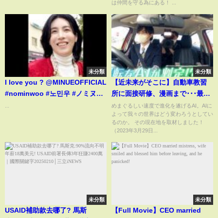
は仲間を守る為にある！ ...
回目会見3コメント3件￼￼￼
未分類
未分類
I love you ? @MINUEOFFICIAL
【近未来がそこに】自動車教習
#nominwoo #노민우 #ノミヌ
所に面接研修、漫画まで･･･最新
#partnersforjustice #kpop
ＡＩ事情を徹底取材
...
めまぐるしい速度で進化を遂げるAI。AIに
よって我々の世界はどう変わろうとしてい
るのか。 その現在地を取材しました！
（2023年3月29日...
未分類
未分類
USAID補助款去哪了? 馬斯
【Full Movie】CEO married