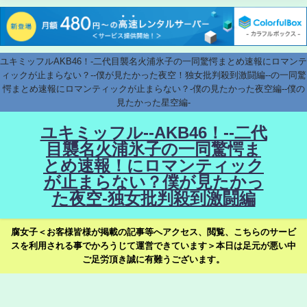
ユキミッフルAKB46！-二代目襲名火浦氷子の一同驚愕まとめ速報にロマンテ
ィックが止まらない？--僕が見たかった夜空！独女批判殺到激闘編--の一同驚
愕まとめ速報にロマンティックが止まらない？-僕の見たかった夜空編--僕の
見たかった星空編-
ユキミッフル--AKB46！--二代
目襲名火浦氷子の一同驚愕ま
とめ速報！にロマンティック
が止まらない？僕が見たかっ
た夜空-独女批判殺到激闘編
腐女子＜お客様皆様が掲載の記事等へアクセス、閲覧、こちらのサービ
スを利用される事でかろうじて運営できています＞本日は足元が悪い中
ご足労頂き誠に有難うございます。