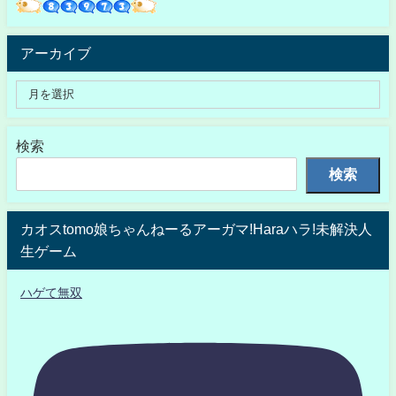
アーカイブ
検索
検索
カオスtomo娘ちゃんねーるアーガマ!Haraハラ!未解決人
生ゲーム
ハゲて無双