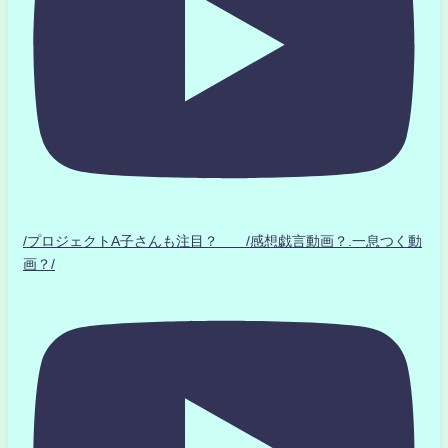
/プロジェクトA子さんも注目？ /感想戯言動画？.一息つく動
画？/