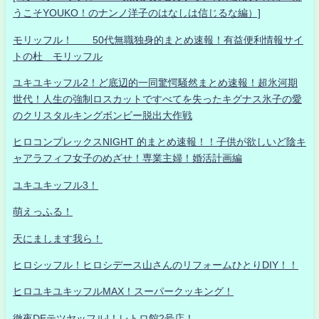
うこそYOUKO！のナンノ洋子のはなしは信じるな編）]
モリッフル！ 50代無職独身的まとめ速報！有益便利情報サイ
トの杜 モリッフル
ユキユキッフル2！ど底辺的一同驚愕騒然まとめ速報！超氷河期
世代！人生の強制ロスカットですべてを失ったキグナス氷子の愛
のクリスタルキングボンビー脱出大作戦
ヒロコンプレックスNIGHT 的まとめ速報！！子供が欲しいど陰キ
ャアラフィフ女子のめざせ！専業主婦！婚活計画編
ユキユキッフル3！
萌えっふる！
天にまします我ら！
ヒロシッフル！ヒロシデース山さんのリフォームひとりDIY！！
ヒロユキユキッフルMAX！スーパークッキング！
徹夜DEテツヤッフル!！レトロ館2号店！