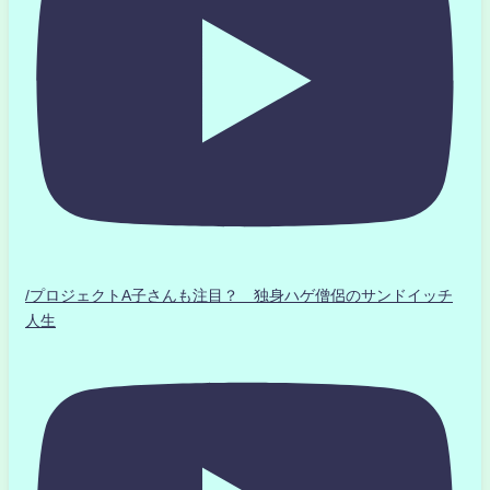
/プロジェクトA子さんも注目？ 独身ハゲ僧侶のサンドイッチ
人生