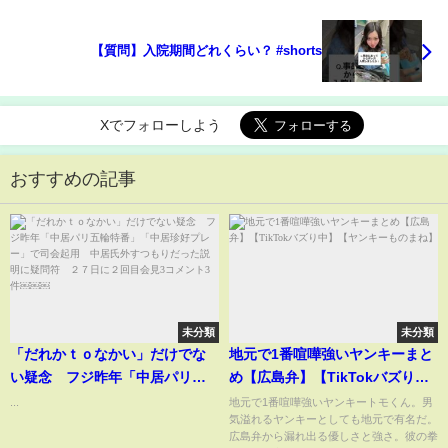
【質問】入院期間どれくらい？ #shorts
Xでフォローしよう
おすすめの記事
未分類
未分類
「だれかｔｏなかい」だけでな
地元で1番喧嘩強いヤンキーまと
い疑念 フジ昨年「中居パリ五
め【広島弁】【TikTokバズり
輪特番」「中居珍好プレー」で
中】【ヤンキーものまね】
...
地元で1番喧嘩強いヤンキートモくん。男
気溢れるヤンキーとしても地元で有名だ。
司会起用 中居氏外すつもりだ
広島弁から漏れ出る優しさと強さ。彼の拳
った説明に疑問符 ２７日に２