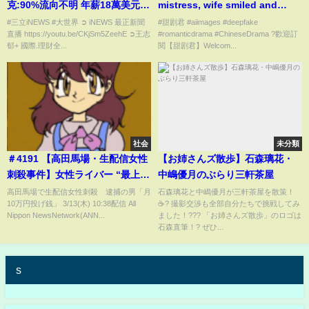
克:90%流向不明 年薪18萬美元!
mistress, wife smiled and
USAID前署長傳3年狂賺2400萬
blessed him before leaving,
#三立iNEWS #大世界 ➲ iNEWS 最正新聞
#甜剧君 #aiimages #deepfake
直播 https://youtu.be/CKjSm5ZeehE ➲王志
#romanticdrama #ChineseDrama ?歡迎訂
｜國際關鍵字20250210│三立
and he panicked!
郁+ 國際.理財全...
閱【甜剧君】Welcom...
iNEWS
社会
未分類
＃4191 【高田馬場・生配信女性
【お姉さんズ散歩】石森璃花・
刺殺事件】女性ライバー “最上あ
中嶋優月のぶらり三軒茶屋
い”さん（22）、高野容疑者
高田馬場で生配信女性刺殺 逮捕の男「月
石森璃花と中嶋優月が三軒茶屋を散策！
10万円投げ銭」 3/13(木) 10:38配信 All
☕️?️ 撮影交渉も全部自分たちで挑戦してみ
（42）との金銭トラブル“借金
Nippon NewsNetwork(ANN...
ました！??? 「お姉さんズ散歩」のロゴは
251万円” 金を返済要求も「無視
石森直筆！? ぜひ...
された」 2025.3.22.
s