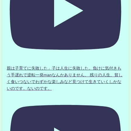
親は子育てに失敗した」子は人生に失敗した。負けに気付きも
う手遅れで逆転一発manなんかありません、 残りの人生、貧し
く食いつないでわずかな楽しみなど見つけて生きていくしかな
いのです。ないのです。