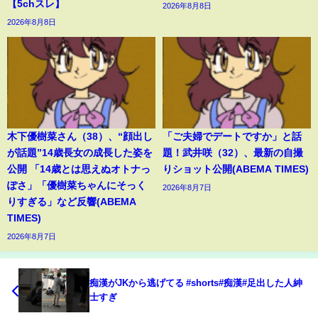
【5chスレ】
2026年8月8日
2026年8月8日
木下優樹菜さん（38）、“顔出し
「ご夫婦でデートですか」と話
が話題”14歳長女の成長した姿を
題！武井咲（32）、最新の自撮
公開 「14歳とは思えぬオトナっ
りショット公開(ABEMA TIMES)
ぽさ」「優樹菜ちゃんにそっく
2026年8月7日
りすぎる」など反響(ABEMA
TIMES)
2026年8月7日
痴漢がJKから逃げてる #shorts#痴漢#足出した人紳
士すぎ