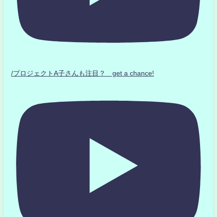
/プロジェクトA子さんも注目？ get a chance!