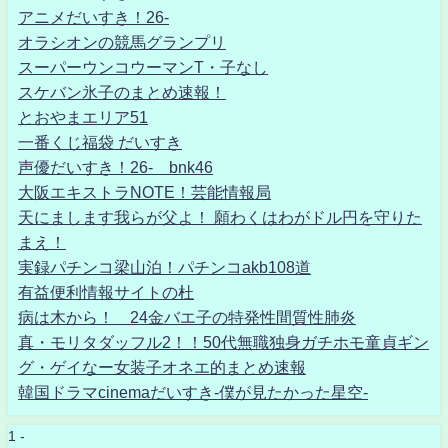
アニメだいすき！26-
オラシオンの競馬グランプリ
スーパーウンコウーマンT・子なし
スケバン氷子のまとめ速報！
とおやまエリア51
一番くじ福袋 だいすき
声優だいすき！26- bnk46
大阪エキストラNOTE！芸能情報局
天にまします我らが父よ！ 願わくはわがドル円を守りた
まえ！
実録パチンコ梁山泊！パチンコakb108道
有益便利情報サイトの杜
病は木から！ 24金バエ子の特発性間質性肺炎
真・モリタダッフル2！！50代無職独身ガチホモ童貞ギン
グ・ゲイなー女装子オネエ的まとめ速報
韓国ドラマcinemaだいすき-僕が見たかった星空-
1 -