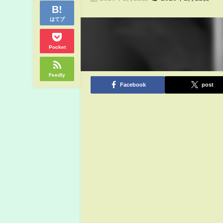
はてブ
Pocket
Feedly
Facebook
post