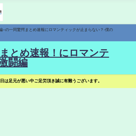
編--の一同驚愕まとめ速報にロマンティックが止まらない？-僕の
驚愕まとめ速報！にロマンテ
激闘編
日は足元が悪い中ご足労頂き誠に有難うございます。