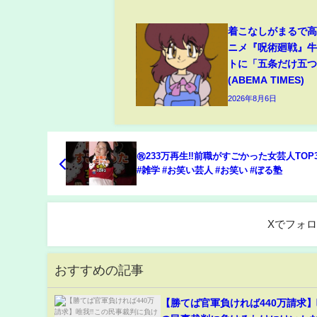
着こなしがまるで
ニメ『呪術廻戦』
トに「五条だけ五
(ABEMA TIMES)
2026年8月6日
㊗️233万再生‼前職がすごかった女芸人TOP3
#雑学 #お笑い芸人 #お笑い #ぼる塾
Xでフォ
おすすめの記事
【勝てば官軍負ければ440万請求】