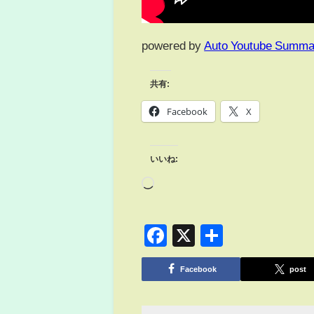
powered by
Auto Youtube Summa
共有:
Facebook
X
いいね:
Facebook
X
共
有
Facebook
post