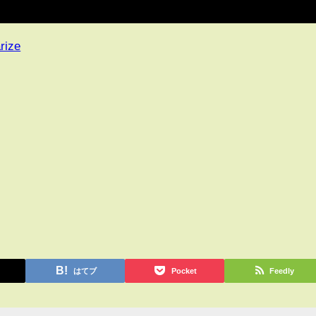
rize
はてブ
Pocket
Feedly