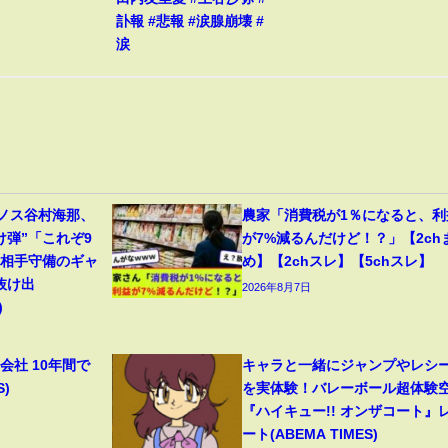
訃報 #悲報 #涙腺崩壊 #
涙
リノス谷村海那、
農家「消費税が1％になると、利
け弾”「これぞ9
が7%減るんだけど！？」【2ch
」相手守備のギャ
め】【2chスレ】【5chスレ】
抜け出
2026年8月7日
)
会社 10年間で
キャラと一緒にジャンプやレシ
S)
を実体験！バレーボール超体験
『ハイキュー!! オンザコート』
ート(ABEMA TIMES)