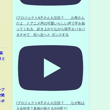
/プロジェクトA子さんも注目？ お母さん
だよ とアニメ声の可愛いらしい声で手を振
ってくれる 起き上がりながら両手をパタパ
タさせて 右へ左へと ダンスする
益
まと
ーブ
空間
レポ
/プロジェクトA子さんも注目？ なぜ私は
入会拒否？真相が刺さる3分間？/