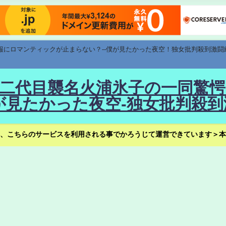
速報にロマンティックが止まらない？--僕が見たかった夜空！独女批判殺到激闘
！--二代目襲名火浦氷子の一同
見たかった夜空-独女批判殺到
、こちらのサービスを利用される事でかろうじて運営できています＞本