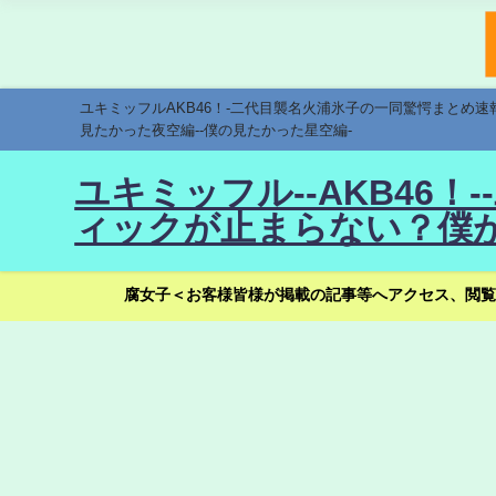
ユキミッフルAKB46！-二代目襲名火浦氷子の一同驚愕まとめ
見たかった夜空編--僕の見たかった星空編-
ユキミッフル--AKB46
ィックが止まらない？僕が
腐女子＜お客様皆様が掲載の記事等へアクセス、閲覧