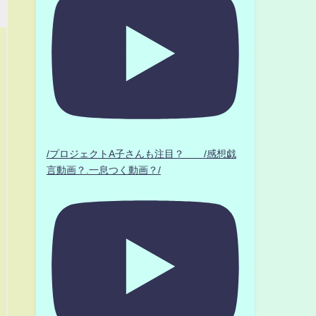
/プロジェクトA子さんも注目？ /感想戯
言動画？.一息つく動画？/