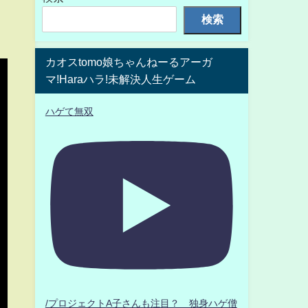
検索
カオスtomo娘ちゃんねーるアーガ
マ!Haraハラ!未解決人生ゲーム
ハゲて無双
/プロジェクトA子さんも注目？ 独身ハゲ僧