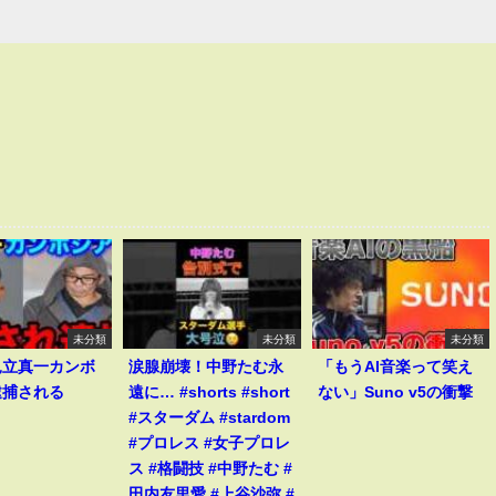
未分類
未分類
未分類
見立真一カンボ
涙腺崩壊！中野たむ永
「もうAI音楽って笑え
逮捕される
遠に… #shorts #short
ない」Suno v5の衝撃
#スターダム #stardom
#プロレス #女子プロレ
ス #格闘技 #中野たむ #
田内友里愛 #上谷沙弥 #