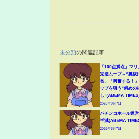
未分類
の関連記事
「100点満点」マ
完璧ムーブ→“裏抜
番」「興奮する！
ップを狙う”斜めの
し”(ABEMA TIMES
2026年8月7日
パチンコホール運営
半減(ABEMA TIME
2026年8月7日