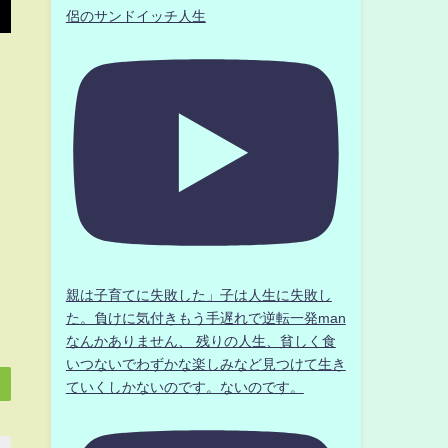
侶のサンドイッチ人生
親は子育てに失敗した」子は人生に失敗し
た。負けに気付きもう手遅れで逆転一発man
なんかありません、 残りの人生、貧しく食
いつないでわずかな楽しみなど見つけて生き
ていくしかないのです。ないのです。