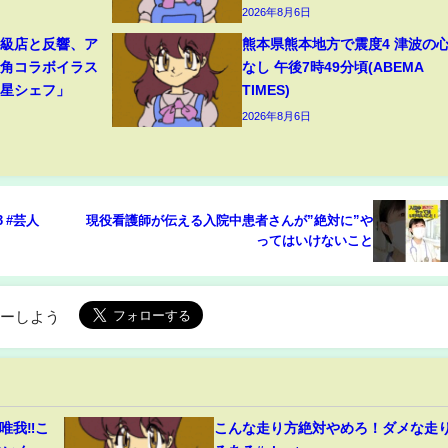
2026年8月6日
高級店と反響、ア
熊本県熊本地方で震度4 津波の
牛角コラボイラス
なし 午後7時49分頃(ABEMA
つ星シェフ」
TIMES)
2026年8月6日
 #芸人
現役看護師が伝える入院中患者さんが”絶対に”や
ってはいけないこと
ローしよう
唯我‼こ
こんな走り方絶対やめろ！ダメな走