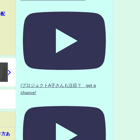
心配
/プロジェクトA子さんも注目？ get a
chance!
り方あ