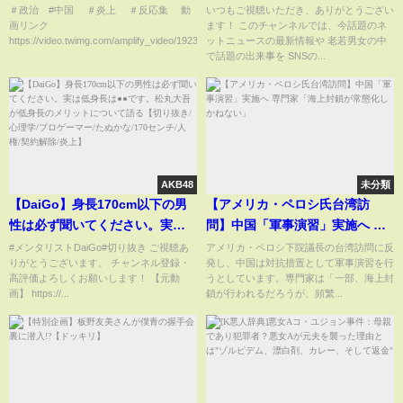
＃政治 #中国 ＃炎上 ＃反応集 動
いつもご視聴いただき、ありがとうござい
画リンク
ます！ このチャンネルでは、今話題のネ
https://video.twimg.com/amplify_video/1923363...
ットニュースの最新情報や 老若男女の中
で話題の出来事を SNSの...
AKB48
未分類
【DaiGo】身長170cm以下の男
【アメリカ・ペロシ氏台湾訪
性は必ず聞いてください。実は
問】中国「軍事演習」実施へ 専
低身長は●●です。松丸大吾が低
門家「海上封鎖が常態化しかね
#メンタリストDaiGo#切り抜き ご視聴あ
アメリカ・ペロシ下院議長の台湾訪問に反
りがとうございます。 チャンネル登録・
発し、中国は対抗措置として軍事演習を行
身長のメリットについて語る
ない」
高評価よろしくお願いします！ 【元動
うとしています。専門家は「一部、海上封
【切り抜き/心理学/プロゲーマー/
画】 https://...
鎖が行われるだろうが、頻繁...
たぬかな/170センチ/人権/契約解
除/炎上】