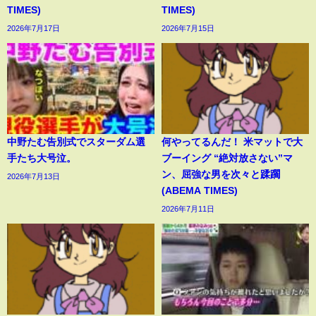
TIMES)
TIMES)
2026年7月17日
2026年7月15日
中野たむ告別式でスターダム選
何やってるんだ！ 米マットで大
手たち大号泣。
ブーイング “絶対放さない”マ
ン、屈強な男を次々と蹂躙
2026年7月13日
(ABEMA TIMES)
2026年7月11日