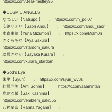
https://x.com/BeaPriestley96
◆COSMIC ANGELS
なつぽい【Natsupoi】 → https://x.com/n_poi07
安納サオリ【Saori Anou】 → https://x.com/anou_saori
水森由菜【Yuna Mizumori】 → https://x.com/Mizm0ri
さくらあや【Aya Sakura】 →
https://x.com/stardom_sakura
玖麗さやか【Sayaka Kurara】 →
https://x.com/kurara_stardom
◆God’s Eye
朱里【Syuri】 → https://x.com/syuri_wv3s
壮麗亜美【Ami Sohrei】 → https://x.com/aaamintan
鹿島沙希【Saki Kashima】 →
https://x.com/emblem_saki555
八神蘭奈【Ranna Yagami】 →