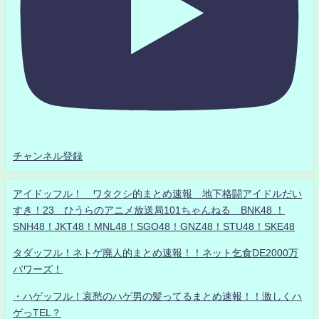
チャンネル登録
アイドッフル！ ワタクシ的まとめ速報 地下格闘アイドルだい
すき！23 ひうらのアニメ放送局101ちゃんねる BNK48 ！
SNH48！JKT48！MNL48！SGO48！GNZ48！STU48！SKE48
タダッフル！ネトゲ廃人的まとめ速報！！ネット乞食DE2000万
パワーズ！
・ハゲッフル！哀愁のハゲ男の髪ってるまとめ速報！！激しくハ
ゲっTEL？