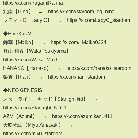
https://x.com/YagamiRanna
妃南【Hina】 → https://x.com/stardom_qq_hina
レディ・C【Lady C】 → https://x.com/LadyC_stardom
◆E neXus V
舞華【Maika】 → https://x.com/_Maika0324
月山 和香【Waka Tsukiyama】 →
https://x.com/Waka_Mm3
HANAKO【Hanako】 → https://x.com/hanako_stardom
梨杏【Rian】 → https://x.com/rian_stardom
◆NEO GENESIS
スターライト・キッド【Starlight kid】 →
https://x.com/StarLight_Kid11
AZM【Azumi】 → https://x.com/azumikan1411
天咲光由【Miyu Amasaki】 →
https://x.com/miyu_stardom