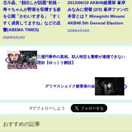
北斗晶、“顔出しが話題”初孫・
2013/06/10 AKB48総選挙 峯岸
寿々ちゃんが野菜を収穫する姿
みなみに密着 (2/3) 峯岸ファンの
を公開「かわいすぎる」「すく
本音とは？ Minegishi Minami
すく成長してますね」などの反
AKB48 5th General Election
響(ABEMA TIMES)
2026年6月24日
2026年6月24日
三億円事件の真相。犯人特定も警察が逮捕できない
理由【ゆっくり解説】
グリマスシェイク被害者の会
Xでフォローしよう
おすすめの記事