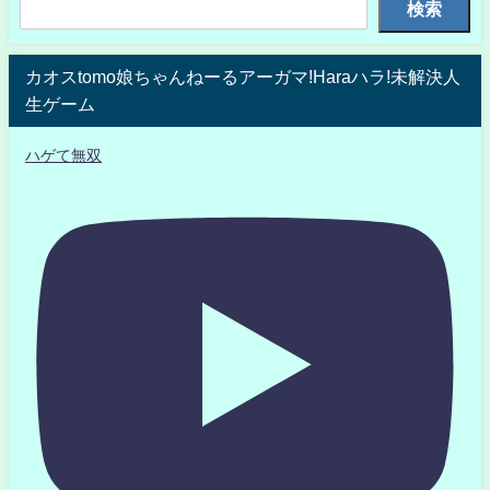
検索
カオスtomo娘ちゃんねーるアーガマ!Haraハラ!未解決人
生ゲーム
ハゲて無双