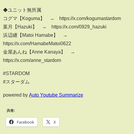
◆ユニット無所属
コグマ【Koguma】 → https://x.com/kogumastardom
葉月【Hazuki】 → https://x.com/0929_hazuki
浜辺纏【Matoi Hamabe】 →
https://x.com/HamabeMatoi0622
金屋あんね【Anne Kanaya】 →
https://x.com/anne_stardom
#STARDOM
#スターダム
powered by
Auto Youtube Summarize
共有:
Facebook
X