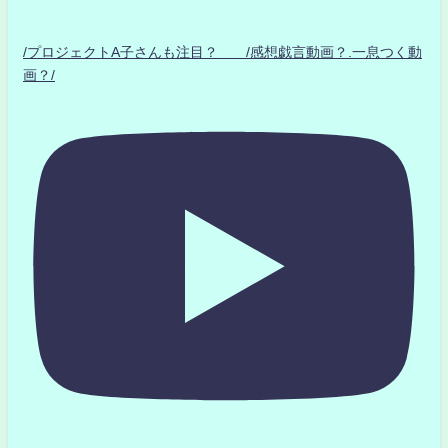
/プロジェクトA子さんも注目？ /感想戯言動画？.一息つく動
画？/