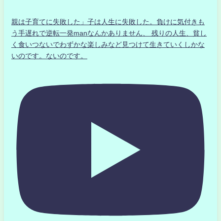
親は子育てに失敗した」子は人生に失敗した。負けに気付きも
う手遅れで逆転一発manなんかありません、 残りの人生、貧し
く食いつないでわずかな楽しみなど見つけて生きていくしかな
いのです。ないのです。