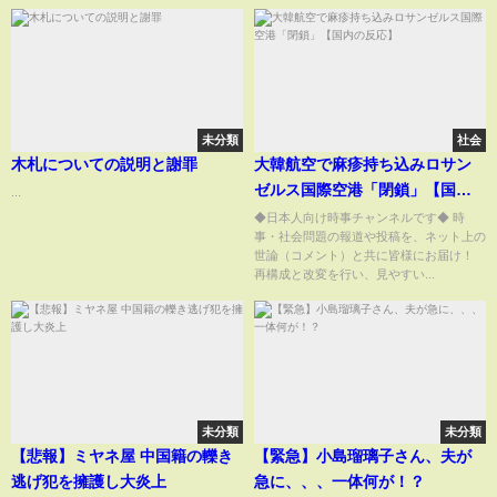
未分類
社会
木札についての説明と謝罪
大韓航空で麻疹持ち込みロサン
ゼルス国際空港「閉鎖」【国内
...
の反応】
◆日本人向け時事チャンネルです◆ 時
事・社会問題の報道や投稿を、ネット上の
世論（コメント）と共に皆様にお届け！
再構成と改変を行い、見やすい...
未分類
未分類
【悲報】ミヤネ屋 中国籍の轢き
【緊急】小島瑠璃子さん、夫が
逃げ犯を擁護し大炎上
急に、、、一体何が！？