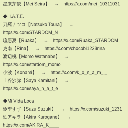
星来芽依【Mei Seira】 → https://x.com/mei_10311031
◆H.A.T.E.
刀羅ナツコ【Natsuko Toura】 →
https://x.com/STARDOM_N
琉悪夏【Ruaka】 → https://x.com/Ruaka_STARDOM
吏南【Rina】 → https://x.com/chocobi1228rina
渡辺桃【Momo Watanabe】 →
https://x.com/stardom_momo
小波【Konami】 → https://x.com/k_o_n_a_m_i_
上谷沙弥【Saya Kamitani】 →
https://x.com/saya_h_a_t_e
◆Mi Vida Loca
鈴季すず【Suzu Suzuki】 → https://x.com/suzuki_1231
鉄アキラ【Akira Kurogane】 →
https://x.com/AKIRA_K____