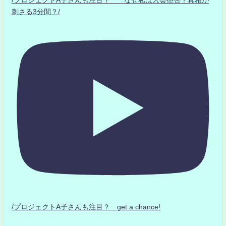
/プロジェクトA子さんも注目？ なぜ私は入会拒否？真相が
刺さる3分間？/
/プロジェクトA子さんも注目？ get a chance!