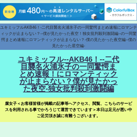
ユキミッフルAKB46！-二代目襲名火浦氷子の一同驚愕まとめ速報にロマンテ
ィックが止まらない？--僕が見たかった夜空！独女批判殺到激闘編--の一同驚
愕まとめ速報にロマンティックが止まらない？-僕の見たかった夜空編--僕の
見たかった星空編-
ユキミッフル--AKB46！--二代
目襲名火浦氷子の一同驚愕ま
とめ速報！にロマンティック
が止まらない？僕が見たかっ
た夜空-独女批判殺到激闘編
腐女子＜お客様皆様が掲載の記事等へアクセス、閲覧、こちらのサービ
スを利用される事でかろうじて運営できています＞本日は足元が悪い中
ご足労頂き誠に有難うございます。