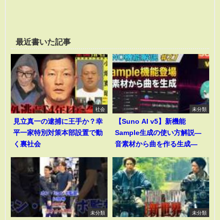
最近書いた記事
社会
未分類
見立真一の逮捕に王手か？幸
【Suno AI v5】新機能
平一家特別対策本部設置で動
Sample生成の使い方解説―
く裏社会
音素材から曲を作る生成―
未分類
未分類