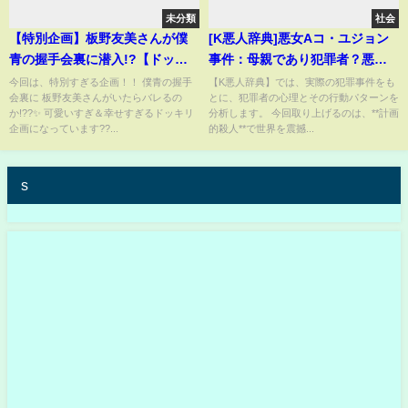
未分類
社会
【特別企画】板野友美さんが僕
[K悪人辞典]悪女Aコ・ユジョン
青の握手会裏に潜入!?【ドッキ
事件：母親であり犯罪者？悪女A
リ】
が元夫を襲った理由とは"ゾルピ
今回は、特別すぎる企画！！ 僕青の握手
【K悪人辞典】では、実際の犯罪事件をも
会裏に 板野友美さんがいたらバレるの
とに、犯罪者の心理とその行動パターンを
デム、漂白剤、カレー、そして
か!??✨️ 可愛いすぎ＆幸せすぎるドッキリ
分析します。 今回取り上げるのは、**計画
返金"
企画になっています??...
的殺人**で世界を震撼...
s