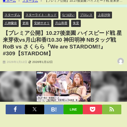
ホーム
スターダム
【プレミア公開】10.27後楽園 ハイスピード戦 星来芽依
vs月山和香/10.30 神田明神 NBタッグ戦 RoB vs さくらら『We are STARDOM!!』
#309【STARDOM】
スターダム
スターライト・キッド
なつぽい
プロレス
上谷沙弥
八神蘭奈
吏南
安納サオリ
月山和香
朱里
【プレミア公開】10.27後楽園 ハイスピード戦 星
来芽依vs月山和香/10.30 神田明神 NBタッグ戦
RoB vs さくらら『We are STARDOM!!』
#309【STARDOM】
2026年1月12日
2026年1月12日
LINE