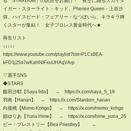
る「STARDOM」の試合をお届け！ 夜空に踊るスカイタ
イガー・スターライト・キッド、Phenex Queen・上谷沙
弥、ハイスピード・フェアリー・なつぽいら、キラキラ輝
くスターが集結！ 女子プロレス黄金時代へ★
再生リスト
↓↓↓↓↓
https://www.youtube.com/playlist?list=PLCs8EA-
kFD1j25a7wKaHNIFxuUHAqVArp
▽選手SNS
◆STARS
飯田沙耶【Saya Iida】 → https://x.com/saya_5_19
羽南【Hanan】 → https://x.com/Stardom_hanan
向後桃【Momo Kohgo】 → https://x.com/momo_kohgo
姫ゆりあ【Yuria Hime】 → https://x.com/hime_yuria_26
ビー・プレストリー【Bea Priestley】 →