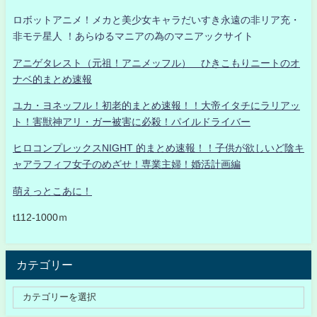
ロボットアニメ！メカと美少女キャラだいすき永遠の非リア充・
非モテ星人 ！あらゆるマニアの為のマニアックサイト
アニゲタレスト（元祖！アニメッフル） ひきこもりニートのオ
ナベ的まとめ速報
ユカ・ヨネッフル！初老的まとめ速報！！大帝イタチにラリアッ
ト！害獣神アリ・ガー被害に必殺！パイルドライバー
ヒロコンプレックスNIGHT 的まとめ速報！！子供が欲しいど陰キ
ャアラフィフ女子のめざせ！専業主婦！婚活計画編
萌えっとこあに！
t112-1000ｍ
カテゴリー