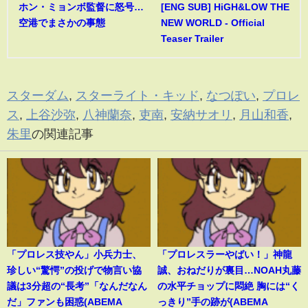
ホン・ミョンボ監督に怒号…
[ENG SUB] HiGH&LOW THE
空港でまさかの事態
NEW WORLD - Official
Teaser Trailer
スターダム
,
スターライト・キッド
,
なつぽい
,
プロレ
ス
,
上谷沙弥
,
八神蘭奈
,
吏南
,
安納サオリ
,
月山和香
,
朱里
の関連記事
「プロレス技やん」小兵力士、
「プロレスラーやばい！」神龍
珍しい“驚愕”の投げで物言い協
誠、おねだりが裏目…NOAH丸藤
議は3分超の“長考”「なんだなん
の水平チョップに悶絶 胸には“く
だ」ファンも困惑(ABEMA
っきり”手の跡が(ABEMA