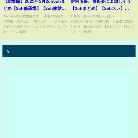
【総集編】2025年5月2ch5chま
伊東市長、百条委に出頭しそう
とめ【2ch修羅場】【2ch嫁姑】
【2chまとめ】【2chスレ】
【2ch衝撃】【2ch家族】2chま
【5chスレ】
2025年5月の総集編です。 家事のお供に、
1:名無しさん＠お腹いっぱい
作業用、聞き流し、暇つぶし、ラジオ感覚
2025.08.09(Sat) 伊東市長、百条委に出頭
とめ 5ch【作業用】【2chエネ
でぜひお聞きください♪ このチャンネルで
しそう【2chまとめ】【2chスレ】【5chス
夫】【2chその神経がわからん】
は、 2chの修羅...
レ】って動画...
s