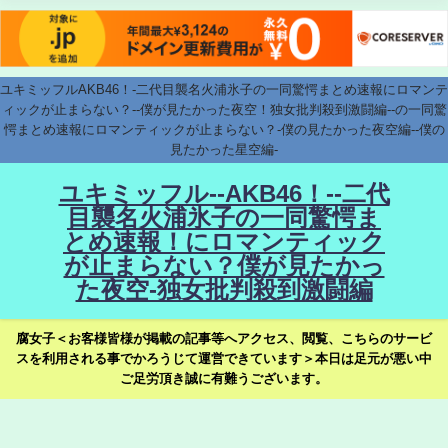
ユキミッフルAKB46！-二代目襲名火浦氷子の一同驚愕まとめ速報にロマンテ
ィックが止まらない？--僕が見たかった夜空！独女批判殺到激闘編--の一同驚
愕まとめ速報にロマンティックが止まらない？-僕の見たかった夜空編--僕の
見たかった星空編-
ユキミッフル--AKB46！--二代
目襲名火浦氷子の一同驚愕ま
とめ速報！にロマンティック
が止まらない？僕が見たかっ
た夜空-独女批判殺到激闘編
腐女子＜お客様皆様が掲載の記事等へアクセス、閲覧、こちらのサービ
スを利用される事でかろうじて運営できています＞本日は足元が悪い中
ご足労頂き誠に有難うございます。