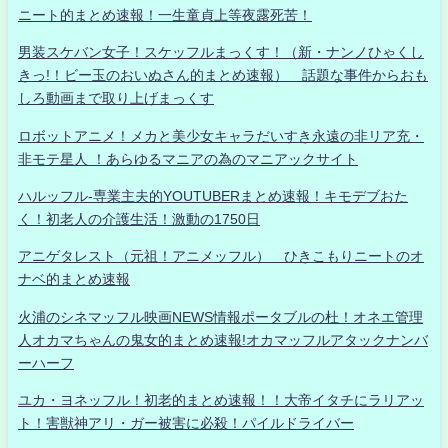
ニート的まとめ速報！一生童貞上等夜露死苦！
男装スケバン女子！スケッフルまっくす！（新・ナンノひゃくし
きっ!！ビー玉のおいぬさん的まとめ速報） 話題な事件からおも
しろ動画まで取り上げまっくす
ロボットアニメ！メカと美少女キャラだいすき永遠の非リア充・
非モテ星人 ！あらゆるマニアの為のマニアックサイト
ハルッフル-専業主夫的YOUTUBERまとめ速報！キモデブおた
く！初老人の介護生活！激動の1750日
アニゲタレスト（元祖！アニメッフル） ひきこもりニートのオ
ナベ的まとめ速報
火浦のシネマッフル映画NEWS情報ポータブルの杜！オネエ管理
人オカマちゃんの鬼女的まとめ速報!オカマッフルアタックナンバ
ーハーフ
ユカ・ヨネッフル！初老的まとめ速報！！大帝イタチにラリアッ
ト！害獣神アリ・ガー被害に必殺！パイルドライバー