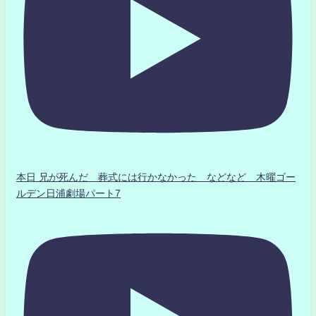
本日 兄が死んだ 葬式には行かなかった などなど 木曜ゴー
ルデン日浦劇場パート7