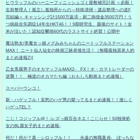
ヒウラッフルのハーニーフィニッシュゴミ屋敷補完計画 ＜必殺！
生前整理人！孤立し孤独死からの～特殊清掃・遺品整理への道F
完結編＞ キャッシング計1500万返済：厨二病借金3500万円！う
つ病統合失調症14年生HKT46！！9期研究生、最後のサイト！全
米が泣いた！認知症鬱病60代のラストサイト絶賛！公開中
魔法熟女/美魔女ッ娘メグみみちゃんのニートッフルステーション
MAX！ ニート仙人仙女の映画三昧老後生活！（無職孤独居老人的
まとめ速報Z)]
乙女系腐男子のオカマッフルMAX2- FX！オ・カマトレーダーの
逆襲！！ 極道のオカマたち編（おもしろ動画まとめ速報）
スーパーウンコ！
新・ハゲッフル！哀愁のハゲ男の髪ってるまとめ速報！！激しく
ハゲっTEL？
こじ！コジッフル@！-レズっ娘百合ネエ！こじらせ！50独身処
女のBL腐女子的まとめ速報-
何だ！何が？真・シロッフル！！ 永遠の無職童貞- ぼっちな