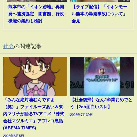
熊本市の「イオン跡地」再開
【ライブ配信】「イオンモー
発へ連携協定 図書館、行政
ル熊本の爆発事故について」
機能の集約も検討
会見
社会
の関連記事
「みんな絶対噛むんですよ
【社会復帰】なんJ卒業おめでと
（笑）」ファイルーズあい＆東
う【2ch面白いスレ】
内マリ子が語るTVアニメ『株式
2026年7月30日
会社マジルミエ』アフレコ裏話
(ABEMA TIMES)
2026年8月5日