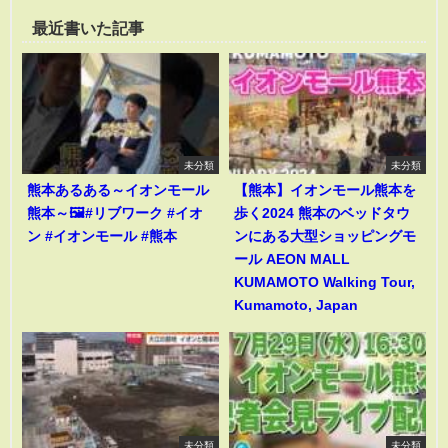
最近書いた記事
未分類
未分類
熊本あるある～イオンモール
【熊本】イオンモール熊本を
熊本～🖼️#リブワーク #イオ
歩く2024 熊本のベッドタウ
ン #イオンモール #熊本
ンにある大型ショッピングモ
ール AEON MALL
KUMAMOTO Walking Tour,
Kumamoto, Japan
未分類
未分類