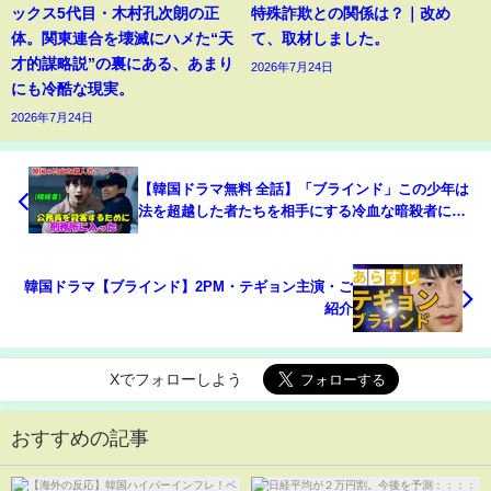
ックス5代目・木村孔次朗の正
特殊詐欺との関係は？｜改め
体。関東連合を壊滅にハメた“天
て、取材しました。
才的謀略説”の裏にある、あまり
2026年7月24日
にも冷酷な現実。
2026年7月24日
【韓国ドラマ無料 全話】「ブラインド」この少年は
法を超越した者たちを相手にする冷血な暗殺者にな
るよう訓練されている【映画紹介】【ゆっくり解
説】
韓国ドラマ【ブラインド】2PM・テギョン主演・ご
紹介
Xでフォローしよう
おすすめの記事