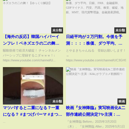
未分類
未分類
【海外の反応】韓国ハイパーイ
日経平均が２万円割。今後を予
ンフレ！ベネズエラの二の舞！
測：：：：株価、ダウ平均、日
【ゆっくり解説】
銀、FRB、金融緩和、GDPマイ
騒動勃発で経済大破綻！ チャンネルメン
とやまきちゃんねる 登録お願いします！
バーシップに登録するニダｗｗｗ！↓
→
ナス、円安、円高、株安、破
https://www.youtube.com/channel/U...
https://www.youtube.com/channel/UC3GH9_
綻、地銀、MMT、現代貨幣理
論、金融資産課税。
未分類
映画
マツパすると二重になる？一重
映画『女神降臨』実写映画化&二
になる？ #まつげパーマ #まつ毛
部作連続公開決定?✨主演：
パーマ #パリジェンヌラッシュリ
Kōki,がラブコメ初挑戦?！
...
『女神降臨 Before』2025年3月20日
（木）、『女神降臨 After』2025年5月1日
フト yuueye眉毛まつ毛サロン#