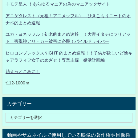
非モテ星人 ！あらゆるマニアの為のマニアックサイト
アニゲタレスト（元祖！アニメッフル） ひきこもりニートのオ
ナベ的まとめ速報
ユカ・ヨネッフル！初老的まとめ速報！！大帝イタチにラリアッ
ト！害獣神アリ・ガー被害に必殺！パイルドライバー
ヒロコンプレックスNIGHT 的まとめ速報！！子供が欲しいど陰キ
ャアラフィフ女子のめざせ！専業主婦！婚活計画編
萌えっとこあに！
t112-1000ｍ
カテゴリー
動画やサムネイルで使用している映像の著作権や肖像権