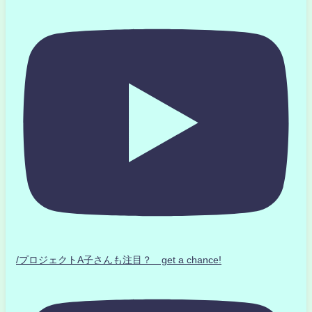
/プロジェクトA子さんも注目？ get a chance!