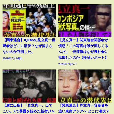
【関東連合】IQ145の見立真一容
【見立真一】関東連合関係者が
疑者はどこに潜伏？なぜ捕まら
憤怒「この写真は誰が流してる
ないのか判明した。
んだ」 怪情報はなぜ裏社会に
拡散したのか【検証レポート】
2026年7月24日
2026年7月24日
【遂に出所】「見立真一、出て
【関東連合】見立真一容疑者を
こい」Xで暴露を始めた新宿ジャ
追い東南アジアへ どこに潜伏？