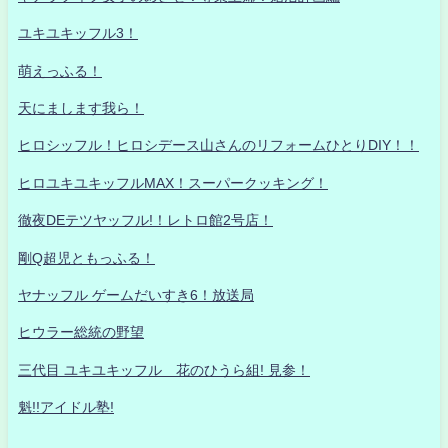
ユキユキッフル3！
萌えっふる！
天にまします我ら！
ヒロシッフル！ヒロシデース山さんのリフォームひとりDIY！！
ヒロユキユキッフルMAX！スーパークッキング！
徹夜DEテツヤッフル!！レトロ館2号店！
剛Q超児ともっふる！
ヤナッフル ゲームだいすき6！放送局
ヒウラー総統の野望
三代目 ユキユキッフル 花のひうら組! 見参！
魁!!アイドル塾!