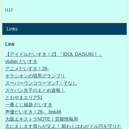
t112
Links
Link
【アイドルだいすき！2】「IDOL DAISUKI！」
vtuber だいすき
アニメだいすき！26-
オラシオンの競馬グランプリ
スーパーウンコウーマンT・子なし
スケバン氷子のまとめ速報！
とおやまエリア51
一番くじ福袋 だいすき
声優だいすき！26- bnk46
大阪エキストラNOTE！芸能情報局
天にまします我らが父よ！ 願わくはわがドル円を守りた