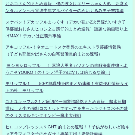
おネコさん的まとめ速報 僕の彼女はエリーちゃん人形！豆腐メ
ンタルメンヘラ電波中年アルバイターのぬいぐるみ男子末路編
スケバン！デカッフルまっくす（デカい強い2次元嫁だいすき子
供部屋おじさんヒロシ之古惑仔的まとめ速報）話題な動画取り上
げMAX！デカいは正義刑事編
アキヨッフル-！ネオニートスケ番長のエキストラ芸能情報局！
（子ども部屋おばさんの自宅警備員的まとめ速報）
[ヨシヨシロッフル-！！-素浪人勇者カツオンの未解決事件簿へよ
うこそYOUKO！のナンノ洋子のはなしは信じるな編）]
モリッフル！ 50代無職独身的まとめ速報！有益便利情報サイ
トの杜 モリッフル
ユキユキッフル2！ど底辺的一同驚愕騒然まとめ速報！超氷河期
世代！人生の強制ロスカットですべてを失ったキグナス氷子の愛
のクリスタルキングボンビー脱出大作戦
ヒロコンプレックスNIGHT 的まとめ速報！！子供が欲しいど陰キ
ャアラフィフ女子のめざせ！専業主婦！婚活計画編