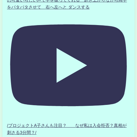
をパタパタさせて 右へ左へと ダンスする
/プロジェクトA子さんも注目？ なぜ私は入会拒否？真相が
刺さる3分間？/