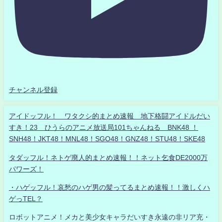
チャンネル登録
アイドッフル！ ワタクシ的まとめ速報 地下格闘アイドルだい
すき！23 ひうらのアニメ放送局101ちゃんねる BNK48 ！
SNH48！JKT48！MNL48！SGO48！GNZ48！STU48！SKE48
タダッフル！ネトゲ廃人的まとめ速報！！ネット乞食DE2000万
パワーズ！
・ハゲッフル！哀愁のハゲ男の髪ってるまとめ速報！！激しくハ
ゲっTEL？
ロボットアニメ！メカと美少女キャラだいすき永遠の非リア充・