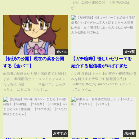
（木）二部作連続公開！！主演のKōki,
まつげ #マツパ #アイリスト
が...
金バエ
未分類
【伝説の公開】現在の薬を公開
【ガチ喧嘩】怪しいゼリー？を
する【金バエ】
紹介する配信者がやばすぎた…
本人と話をしたら大喧嘩に発
配信者の動画をいち早く高画質でお届けし
この生放送はネット上の事件や視聴者の悩
ます。 動画配信サイト⇒ツイキャス＆ふ
みを解決する放送です 情報提供先は
展…元「潤羽るしあ」のみけね
わっち 出演者 ⇒金バエ、しんや
TwitterのDMにて!@korekore19（フォロー
こが一般人を公開処刑で炎上
っちょ、ぱるぱる、せいじ ...
してから☆...
おすすめ
未分類