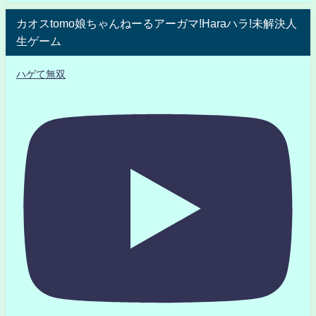
カオスtomo娘ちゃんねーるアーガマ!Haraハラ!未解決人
生ゲーム
ハゲて無双