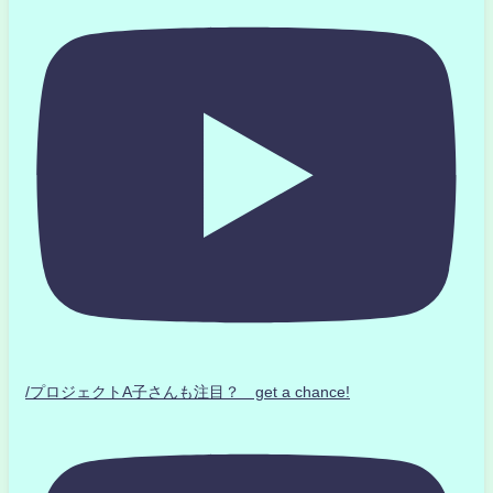
/プロジェクトA子さんも注目？ get a chance!