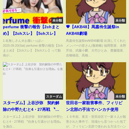
未分類
未分類
perfume 衝撃の報告【2chまと
💗【AKB48】馬嘉伶生誕祭in
め】【2chスレ】【5chスレ】
AKB48劇場
1:名無しさん＠お腹いっぱい
馬嘉伶生誕祭inAKB48劇場 出演してくれた
2025.09.20(Sat) perfume 衝撃の報告【2ch
メンバーの皆さん(敬称略) 福岡聖菜、永野
まとめ】【2chスレ】【5chスレ】って動
芹佳、武藤小麟、大竹ひとみ、齋藤陽菜、
画が...
吉橋柚花、髙橋...
スターダム
未分類
スターダム】上谷沙弥 契約解
世田谷一家殺害事件、フィリピ
除の中野たむと4・27再戦 〝自
ン北部の手法でハンカチ使用
身も引退かける理由〟を激白
スターダム】上谷沙弥 契約解除の中野た
１９年前、東京・世田谷区で一家４人が殺
むと4・27再戦 〝自身も引退かける理由〟
害された事件で、現場から見つかった包丁
を激白...
が、フィリピン北部で使われる方法でハン