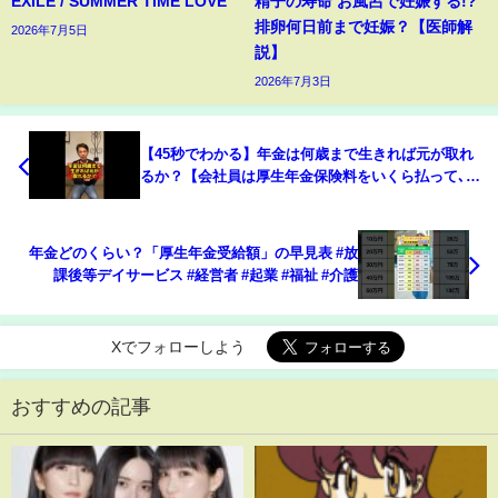
EXILE / SUMMER TIME LOVE
精子の寿命 お風呂で妊娠する!?
排卵何日前まで妊娠？【医師解
2026年7月5日
説】
2026年7月3日
【45秒でわかる】年金は何歳まで生きれば元が取れ
るか？【会社員は厚生年金保険料をいくら払って､い
くらもらえるのか？】 #Shorts
年金どのくらい？「厚生年金受給額」の早見表 #放
課後等デイサービス #経営者 #起業 #福祉 #介護
Xでフォローしよう
おすすめの記事