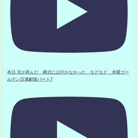
本日 兄が死んだ 葬式には行かなかった などなど 木曜ゴー
ルデン日浦劇場パート7