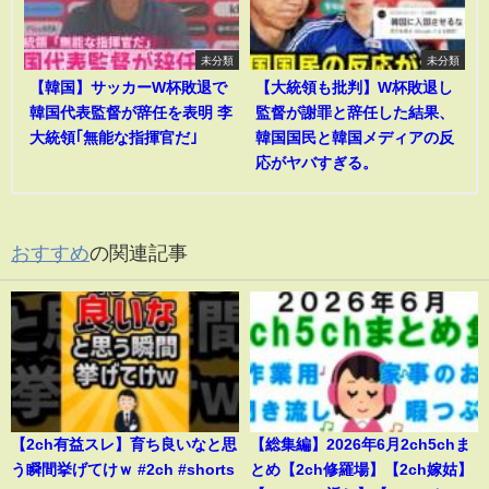
未分類
未分類
【韓国】サッカーW杯敗退で
【大統領も批判】W杯敗退し
韓国代表監督が辞任を表明 李
監督が謝罪と辞任した結果、
大統領｢無能な指揮官だ｣
韓国国民と韓国メディアの反
応がヤバすぎる。
おすすめ
の関連記事
【2ch有益スレ】育ち良いなと思
【総集編】2026年6月2ch5chま
う瞬間挙げてけｗ #2ch #shorts
とめ【2ch修羅場】【2ch嫁姑】