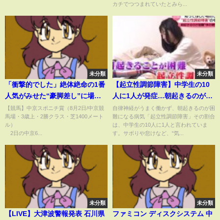
カチでつつまれていたとみら...
未分類
未分類
「衝撃的でした」絶体絶命の1番
【起立性調節障害】中学生の10
人気がみせた“豪脚差し”に場内
人に1人が発症…朝起きるのが困
どよめき「怪物確定」「意味分
難になる病気とは──『every.特
【競馬】中京スポニチ賞（8月2日/中京競
自律神経がうまく働かず、朝起きるのが困
馬場・3歳上・2勝クラス・芝1400メート
難になる病気「起立性調節障害」その割合
からん」(ABEMA TIMES)
集』
ル）
は、中学生の10人に1人と言われていま
2日の中京6...
す。サボりや怠けなど、“気...
未分類
未分類
【LIVE】大津波警報発表 石川県
ファミコン ディスクシステム 中