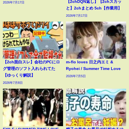
【2chDQN返し】【2chスカッ
2026年7月17日
と】2chまとめ 5ch【作業用】
2026年7月17日
【2ch面白スレ】会社のPCにロ
m-flo loves 日之内エミ &
グ管理のソフト入れられてた
Ryohei / Summer Time Love
【ゆっくり解説】
2026年7月5日
2026年7月8日