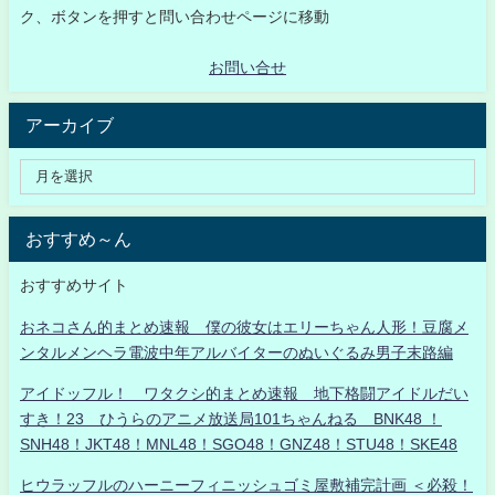
ク、ボタンを押すと問い合わせページに移動
お問い合せ
アーカイブ
おすすめ～ん
おすすめサイト
おネコさん的まとめ速報 僕の彼女はエリーちゃん人形！豆腐メ
ンタルメンヘラ電波中年アルバイターのぬいぐるみ男子末路編
アイドッフル！ ワタクシ的まとめ速報 地下格闘アイドルだい
すき！23 ひうらのアニメ放送局101ちゃんねる BNK48 ！
SNH48！JKT48！MNL48！SGO48！GNZ48！STU48！SKE48
ヒウラッフルのハーニーフィニッシュゴミ屋敷補完計画 ＜必殺！