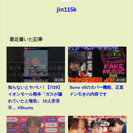
jin115k
最近書いた記事
未分類
未分類
知らないとヤバい！【7/29】
Suno v5のカバー機能、正直
イオンモール熊本「ガスが漏
ドン引きの内容です
れていたと報告」 10人安否
不… #Shorts