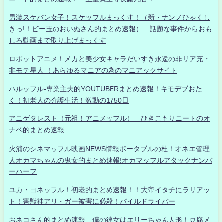
男装スケバン女子！スケッフルまっくす！（新・ナンノひゃくし
きっ!！ビー玉のおいぬさん的まとめ速報） 話題な事件からおも
しろ動画まで取り上げまっくす
ロボットアニメ！メカと美少女キャラだいすき永遠の非リア充・
非モテ星人 ！あらゆるマニアの為のマニアックサイト
ハルッフル-専業主夫的YOUTUBERまとめ速報！キモデブおた
く！初老人の介護生活！激動の1750日
アニゲタレスト（元祖！アニメッフル） ひきこもりニートのオ
ナベ的まとめ速報
火浦のシネマッフル映画NEWS情報ポータブルの杜！オネエ管理
人オカマちゃんの鬼女的まとめ速報!オカマッフルアタックナンバ
ーハーフ
ユカ・ヨネッフル！初老的まとめ速報！！大帝イタチにラリアッ
ト！害獣神アリ・ガー被害に必殺！パイルドライバー
おネコさん的まとめ速報 僕の彼女はエリーちゃん人形！豆腐メ