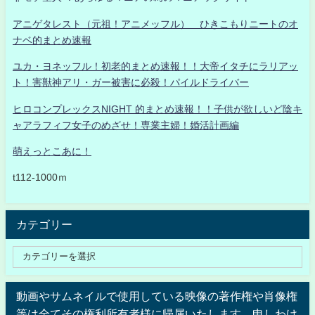
アニゲタレスト（元祖！アニメッフル） ひきこもりニートのオ
ナベ的まとめ速報
ユカ・ヨネッフル！初老的まとめ速報！！大帝イタチにラリアッ
ト！害獣神アリ・ガー被害に必殺！パイルドライバー
ヒロコンプレックスNIGHT 的まとめ速報！！子供が欲しいど陰キ
ャアラフィフ女子のめざせ！専業主婦！婚活計画編
萌えっとこあに！
t112-1000ｍ
カテゴリー
動画やサムネイルで使用している映像の著作権や肖像権
等は全てその権利所有者様に帰属いたします。申しわけ