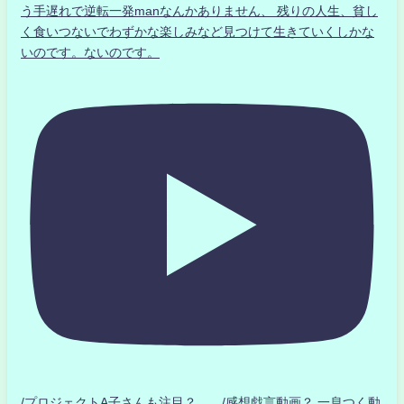
う手遅れで逆転一発manなんかありません、 残りの人生、貧し
く食いつないでわずかな楽しみなど見つけて生きていくしかな
いのです。ないのです。
/プロジェクトA子さんも注目？ /感想戯言動画？.一息つく動