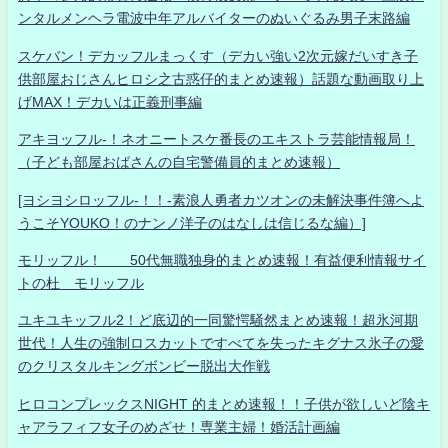
ンタルメンヘラ電波中年アルバイターのぬいぐるみ男子末路編
スケバン！デカッフルまっくす（デカい強い2次元嫁だいすき子
供部屋おじさんヒロシ之古惑仔的まとめ速報）話題な動画取り上
げMAX！デカいは正義刑事編
アキヨッフル-！ネオニートスケ番長のエキストラ芸能情報局！
（子ども部屋おばさんの自宅警備員的まとめ速報）
[ヨシヨシロッフル-！！-素浪人勇者カツオンの未解決事件簿へよ
うこそYOUKO！のナンノ洋子のはなしは信じるな編）]
モリッフル！ 50代無職独身的まとめ速報！有益便利情報サイ
トの杜 モリッフル
ユキユキッフル2！ど底辺的一同驚愕騒然まとめ速報！超氷河期
世代！人生の強制ロスカットですべてを失ったキグナス氷子の愛
のクリスタルキングボンビー脱出大作戦
ヒロコンプレックスNIGHT 的まとめ速報！！子供が欲しいど陰キ
ャアラフィフ女子のめざせ！専業主婦！婚活計画編