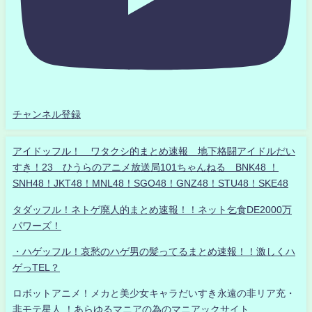
チャンネル登録
アイドッフル！ ワタクシ的まとめ速報 地下格闘アイドルだい
すき！23 ひうらのアニメ放送局101ちゃんねる BNK48 ！
SNH48！JKT48！MNL48！SGO48！GNZ48！STU48！SKE48
タダッフル！ネトゲ廃人的まとめ速報！！ネット乞食DE2000万
パワーズ！
・ハゲッフル！哀愁のハゲ男の髪ってるまとめ速報！！激しくハ
ゲっTEL？
ロボットアニメ！メカと美少女キャラだいすき永遠の非リア充・
非モテ星人 ！あらゆるマニアの為のマニアックサイト