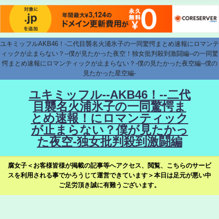
ユキミッフルAKB46！-二代目襲名火浦氷子の一同驚愕まとめ速報にロマンテ
ィックが止まらない？--僕が見たかった夜空！独女批判殺到激闘編--の一同驚
愕まとめ速報にロマンティックが止まらない？-僕の見たかった夜空編--僕の
見たかった星空編-
ユキミッフル--AKB46！--二代
目襲名火浦氷子の一同驚愕ま
とめ速報！にロマンティック
が止まらない？僕が見たかっ
た夜空-独女批判殺到激闘編
腐女子＜お客様皆様が掲載の記事等へアクセス、閲覧、こちらのサービ
スを利用される事でかろうじて運営できています＞本日は足元が悪い中
ご足労頂き誠に有難うございます。