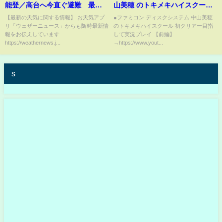
能登／高台へ今直ぐ避難 最大
山美穂 のトキメキハイスクール
震度7 最新気象・地震情報 2024
初クリアー目指して実況プレイ
【最新の天気に関する情報】 お天気アプ
●ファミコン ディスクシステム 中山美穂
リ「ウェザーニュース」からも随時最新情
のトキメキハイスクール 初クリアー目指
年1月1日(月)/〈ウェザーニュー
【前編】
報をお伝えしています
して実況プレイ 【前編】
スLiVEアフタヌーン〉
https://weathernews.j...
→https://www.yout...
s