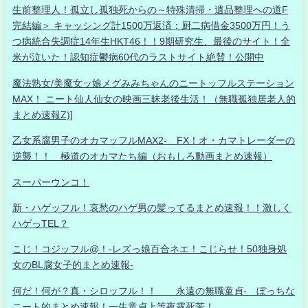
生前整理人！孤立し孤独死からの～特殊清掃・遺品整理への道F
完結編＞ キャッシング計1500万返済：厨二病借金3500万円！う
つ病統合失調症14年生HKT46！！9期研究生、最後のサイト！全
米が泣いた！認知症鬱病60代のラストサイト絶賛！公開中
魔法熟女/美魔女ッ娘メグみみちゃんのニートッフルステーション
MAX！ ニート仙人仙女の映画三昧老後生活！（無職孤独居老人的
まとめ速報Z)]
乙女系腐男子のオカマッフルMAX2- FX！オ・カマトレーダーの
逆襲！！ 極道のオカマたち編（おもしろ動画まとめ速報）
スーパーウンコ！
新・ハゲッフル！哀愁のハゲ男の髪ってるまとめ速報！！激しく
ハゲっTEL？
こじ！コジッフル@！-レズっ娘百合ネエ！こじらせ！50独身処
女のBL腐女子的まとめ速報-
何だ！何が？真・シロッフル！！ 永遠の無職童貞- ぼっちな
ニート的まとめ速報！一生童貞上等夜露死苦！