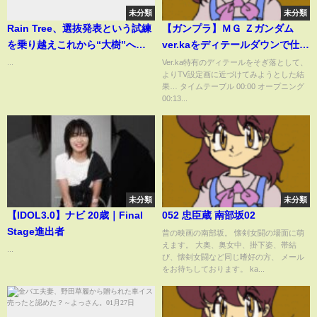
未分類
未分類
Rain Tree、選抜発表という試練
【ガンプラ】ＭＧ Ｚガンダム
を乗り越えこれから“大樹”へと
ver.kaをディテールダウンで仕上
育っていく若木に期待＜
げてみる
...
Ver.ka特有のディテールをそぎ落として、
よりTV設定画に近づけてみようとした結
Documentary of another
果… タイムテーブル 00:00 オープニング
IDOL3.0＞
00:13...
未分類
未分類
【IDOL3.0】ナビ 20歳｜Final
052 忠臣蔵 南部坂02
Stage進出者
昔の映画の南部坂。 懐剣女闘の場面に萌
えます。 大奥、奥女中、掛下姿、帯結
...
び、懐剣女闘など同じ嗜好の方、 メール
をお待ちしております。 ka...