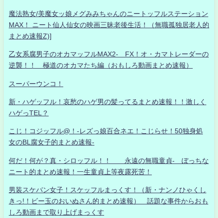
魔法熟女/美魔女ッ娘メグみみちゃんのニートッフルステーション
MAX！ ニート仙人仙女の映画三昧老後生活！（無職孤独居老人的
まとめ速報Z)]
乙女系腐男子のオカマッフルMAX2- FX！オ・カマトレーダーの
逆襲！！ 極道のオカマたち編（おもしろ動画まとめ速報）
スーパーウンコ！
新・ハゲッフル！哀愁のハゲ男の髪ってるまとめ速報！！激しく
ハゲっTEL？
こじ！コジッフル@！-レズっ娘百合ネエ！こじらせ！50独身処
女のBL腐女子的まとめ速報-
何だ！何が？真・シロッフル！！ 永遠の無職童貞- ぼっちな
ニート的まとめ速報！一生童貞上等夜露死苦！
男装スケバン女子！スケッフルまっくす！（新・ナンノひゃくし
きっ!！ビー玉のおいぬさん的まとめ速報） 話題な事件からおも
しろ動画まで取り上げまっくす