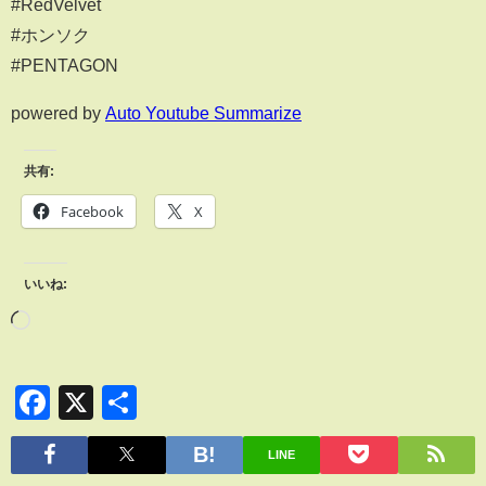
#RedVelvet
#ホンソク
#PENTAGON
powered by
Auto Youtube Summarize
共有:
Facebook
X
いいね:
Facebook
X
共
有
LINE