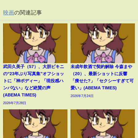
映画
の関連記事
武田久美子（57）、大胆ビキニ
未成年飲酒で契約解除 今森まや
の“23年ぶり写真集”オフショッ
（20）、最新ショットに反響
トに「神ボディー」「現役感ハ
「痩せた?」「セクシーすぎて可
ンパない」など絶賛の声
愛い」(ABEMA TIMES)
(ABEMA TIMES)
2026年7月24日
2026年7月28日