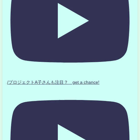
/プロジェクトA子さんも注目？ get a chance!