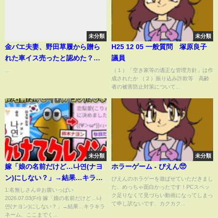
未分類
未分類
金バエ夫妻、野田草履から贈ら
H25 12 05 一般質問 塚原良子
れた車イス売ったと認めた？～
議員
よっさん。01月27日
...
（１）「空き家等の適正な管理方針」は作
成されたか （２）振り込み詐欺等 高齢
者の被害防止対策について...
未分類
未分類
嫁「娘の名前だけど…나연(ナヨ
ホラーゲーム - ぴえん🥺
ン)にしない？」→結果…キラキ
ぴえんのホラゲーを遊ばせていただきまし
た、めっちゃ面白かったです！PCスペッ
ラネーム、ここまでくる【2ch面
1:名無しさん＠お腹いっぱい
ク足りなくて見づらい動画になってしまっ
2026.07.03(Fri) 嫁「娘の名前だけど…나
白いスレ】
て申し訳ないです、カクカク...
연(ナヨン)にしない？」→結果…キラキラ
ネーム、ここまでく...