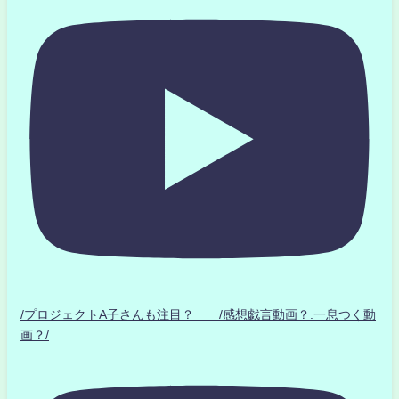
/プロジェクトA子さんも注目？ /感想戯言動画？.一息つく動
画？/