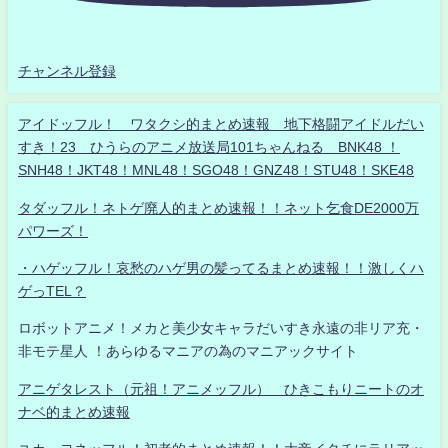
チャンネル登録
アイドッフル！ ワタクシ的まとめ速報 地下格闘アイドルだい
すき！23 ひうらのアニメ放送局101ちゃんねる BNK48 ！
SNH48！JKT48！MNL48！SGO48！GNZ48！STU48！SKE48
タダッフル！ネトゲ廃人的まとめ速報！！ネット乞食DE2000万
パワーズ！
・ハゲッフル！哀愁のハゲ男の髪ってるまとめ速報！！激しくハ
ゲっTEL？
ロボットアニメ！メカと美少女キャラだいすき永遠の非リア充・
非モテ星人 ！あらゆるマニアの為のマニアックサイト
アニゲタレスト（元祖！アニメッフル） ひきこもりニートのオ
ナベ的まとめ速報