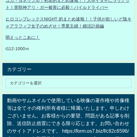
ユカ・ヨネッフル！初老的まとめ速報！！大帝イタチにラリアッ
ト！害獣神アリ・ガー被害に必殺！パイルドライバー
ヒロコンプレックスNIGHT 的まとめ速報！！子供が欲しいど陰キ
ャアラフィフ女子のめざせ！専業主婦！婚活計画編
萌えっとこあに！
t112-1000ｍ
カテゴリー
動画やサムネイルで使用している映像の著作権や肖像権
等は全てその権利所有者様に帰属いたします。申しわけ
ございません。お客様からの要望、問題がある記事を削
除、送信防止措置にできる限り応じます。お問い合わせ
のサイトアドレスです。 https://form.os7.biz/f/c82c6596/