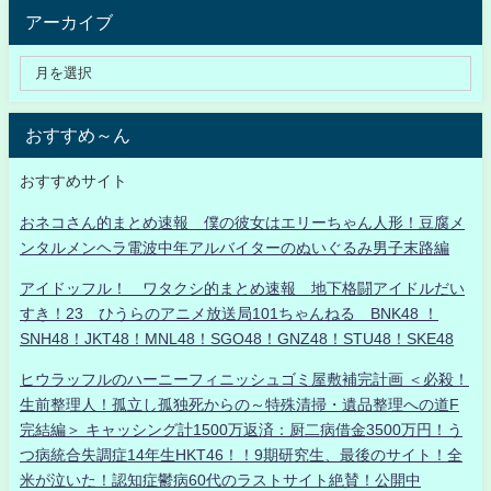
アーカイブ
おすすめ～ん
おすすめサイト
おネコさん的まとめ速報 僕の彼女はエリーちゃん人形！豆腐メ
ンタルメンヘラ電波中年アルバイターのぬいぐるみ男子末路編
アイドッフル！ ワタクシ的まとめ速報 地下格闘アイドルだい
すき！23 ひうらのアニメ放送局101ちゃんねる BNK48 ！
SNH48！JKT48！MNL48！SGO48！GNZ48！STU48！SKE48
ヒウラッフルのハーニーフィニッシュゴミ屋敷補完計画 ＜必殺！
生前整理人！孤立し孤独死からの～特殊清掃・遺品整理への道F
完結編＞ キャッシング計1500万返済：厨二病借金3500万円！う
つ病統合失調症14年生HKT46！！9期研究生、最後のサイト！全
米が泣いた！認知症鬱病60代のラストサイト絶賛！公開中