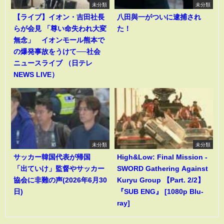
未分類
未分類
【ライブ】イオン・吉田社長
八田與一がついに逮捕され
らが会見 「尊い命失われ大変
た！
無念」 イオンモール熊本で
の爆発事故をうけて──社会
ニュースライブ （日テレ
NEWS LIVE）
未分類
未分類
サッカー韓国代表が帰国
High&Low: Final Mission -
「出ていけ」監督やサッカー
SWORD Gathering Against
協会に非難の声(2026年6月30
Kuryu Group 【Part. 2/2】
日)
『SUB ENG』 [1080p Blu-
ray]