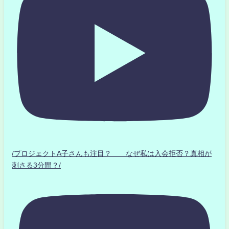
/プロジェクトA子さんも注目？ なぜ私は入会拒否？真相が
刺さる3分間？/