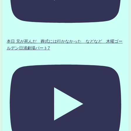
本日 兄が死んだ 葬式には行かなかった などなど 木曜ゴー
ルデン日浦劇場パート7