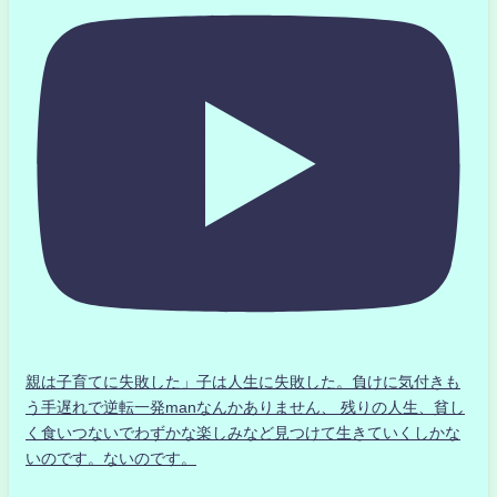
親は子育てに失敗した」子は人生に失敗した。負けに気付きも
う手遅れで逆転一発manなんかありません、 残りの人生、貧し
く食いつないでわずかな楽しみなど見つけて生きていくしかな
いのです。ないのです。