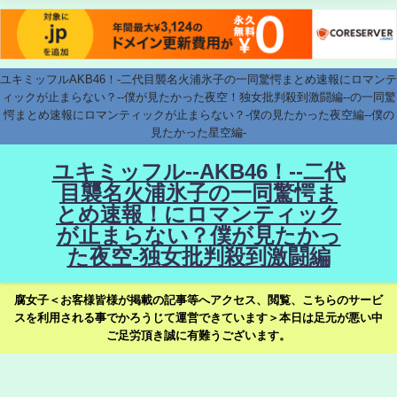
ユキミッフルAKB46！-二代目襲名火浦氷子の一同驚愕まとめ速報にロマンテ
ィックが止まらない？--僕が見たかった夜空！独女批判殺到激闘編--の一同驚
愕まとめ速報にロマンティックが止まらない？-僕の見たかった夜空編--僕の
見たかった星空編-
ユキミッフル--AKB46！--二代
目襲名火浦氷子の一同驚愕ま
とめ速報！にロマンティック
が止まらない？僕が見たかっ
た夜空-独女批判殺到激闘編
腐女子＜お客様皆様が掲載の記事等へアクセス、閲覧、こちらのサービ
スを利用される事でかろうじて運営できています＞本日は足元が悪い中
ご足労頂き誠に有難うございます。