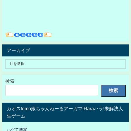
アーカイブ
検索
検索
カオスtomo娘ちゃんねーるアーガマ!Haraハラ!未解決人
生ゲーム
ハゲて無双