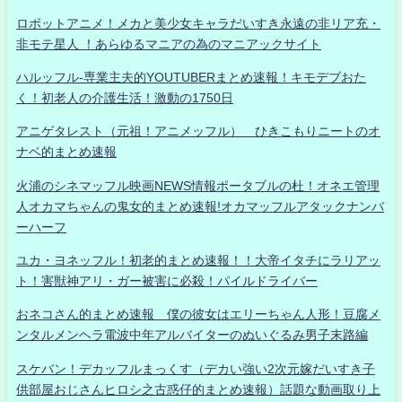
ロボットアニメ！メカと美少女キャラだいすき永遠の非リア充・
非モテ星人 ！あらゆるマニアの為のマニアックサイト
ハルッフル-専業主夫的YOUTUBERまとめ速報！キモデブおた
く！初老人の介護生活！激動の1750日
アニゲタレスト（元祖！アニメッフル） ひきこもりニートのオ
ナベ的まとめ速報
火浦のシネマッフル映画NEWS情報ポータブルの杜！オネエ管理
人オカマちゃんの鬼女的まとめ速報!オカマッフルアタックナンバ
ーハーフ
ユカ・ヨネッフル！初老的まとめ速報！！大帝イタチにラリアッ
ト！害獣神アリ・ガー被害に必殺！パイルドライバー
おネコさん的まとめ速報 僕の彼女はエリーちゃん人形！豆腐メ
ンタルメンヘラ電波中年アルバイターのぬいぐるみ男子末路編
スケバン！デカッフルまっくす（デカい強い2次元嫁だいすき子
供部屋おじさんヒロシ之古惑仔的まとめ速報）話題な動画取り上