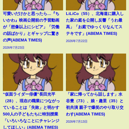
可愛いだけかと思ったら…『ち
LiLiCo（55）、北海道に購入し
いかわ』映画公開前の予習動画
た家の庭を公開し反響「うわ最
が「想像以上にシビア」「労働
高」「お庭でゆっくりなんてス
の話ばかり」とギャップに驚き
テキです」(ABEMA TIMES)
の声(ABEMA TIMES)
2026年7月22日
2026年7月23日
“仮面ライダー俳優”長田光平
「家に帰ってから話します」水
（28）、現在の職業につながっ
谷豊（73）、娘・趣里（35）と
ていることは「失敗」と明かす
初共演 親子で爆笑のやり取り交
500人の子どもたちに特別授業
わす(ABEMA TIMES)
「いろいろなことにチャレンジ
2026年7月13日
してほしい」(ABEMA TIMES)