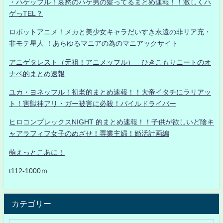
・ハゲッフル！哀愁のハゲ男の髪ってるまとめ速報！！激しくハ
ゲっTEL？
ロボットアニメ！メカと美少女キャラだいすき永遠の非リア充・
非モテ星人 ！あらゆるマニアの為のマニアックサイト
アニゲタレスト（元祖！アニメッフル） ひきこもりニートのオ
ナベ的まとめ速報
ユカ・ヨネッフル！初老的まとめ速報！！大帝イタチにラリアッ
ト！害獣神アリ・ガー被害に必殺！パイルドライバー
ヒロコンプレックスNIGHT 的まとめ速報！！子供が欲しいど陰キ
ャアラフィフ女子のめざせ！専業主婦！婚活計画編
萌えっとこあに！
t112-1000ｍ
カテゴリー