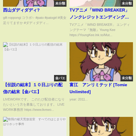
未分類
未分類
西山ダディダディ?
TVアニメ「WIND BREAKER」
ノンクレジットエンディング映
gift roppongi コラボ✨ #pato #patogirl #美女
足りてますか #ダディダディ...
像『無敵』Young Kee｜
TVアニメ「WIND BREAKER」 エンディ
ングテーマ『無敵』Young Kee
2024.04.04 ON AIR
https://YoungKee.lnk.to/Mut...
金バエ
未分類
【伝説の結末】１０日ぶりの配
富江 アンリミテッド [Tomie
信の結末【金バエ】
Unlimited]
LIVEWORKです。 このたび配信者になり
year: 2011...
たいという方を募集しております。 LIVE
WORK事務所 https://www.livewo...