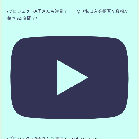
/プロジェクトA子さんも注目？ なぜ私は入会拒否？真相が
刺さる3分間？/
/プロジェクトA子さんも注目？ get a chance!