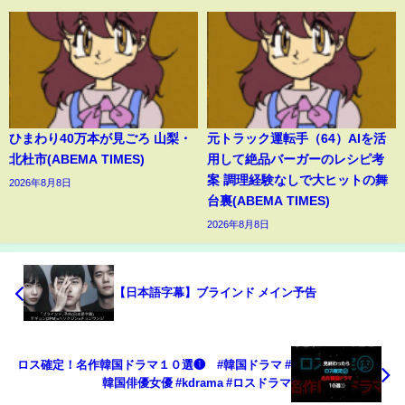
ひまわり40万本が見ごろ 山梨・
元トラック運転手（64）AIを活
北杜市(ABEMA TIMES)
用して絶品バーガーのレシピ考
案 調理経験なしで大ヒットの舞
2026年8月8日
台裏(ABEMA TIMES)
2026年8月8日
【日本語字幕】ブラインド メイン予告
ロス確定！名作韓国ドラマ１０選❶ #韓国ドラマ #
韓国俳優女優 #kdrama #ロスドラマ