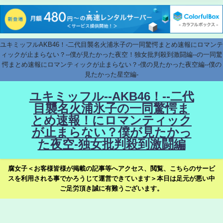
ユキミッフルAKB46！-二代目襲名火浦氷子の一同驚愕まとめ速報にロマンテ
ィックが止まらない？--僕が見たかった夜空！独女批判殺到激闘編--の一同驚
愕まとめ速報にロマンティックが止まらない？-僕の見たかった夜空編--僕の
見たかった星空編-
ユキミッフル--AKB46！--二代
目襲名火浦氷子の一同驚愕ま
とめ速報！にロマンティック
が止まらない？僕が見たかっ
た夜空-独女批判殺到激闘編
腐女子＜お客様皆様が掲載の記事等へアクセス、閲覧、こちらのサービ
スを利用される事でかろうじて運営できています＞本日は足元が悪い中
ご足労頂き誠に有難うございます。