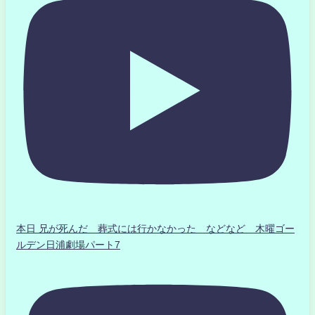
本日 兄が死んだ 葬式には行かなかった などなど 木曜ゴー
ルデン日浦劇場パート7