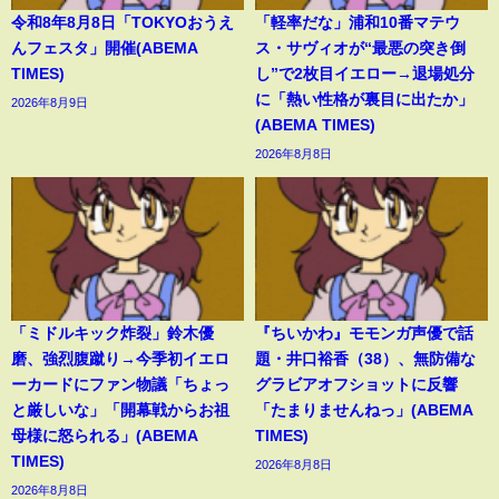
令和8年8月8日「TOKYOおうえ
「軽率だな」浦和10番マテウ
んフェスタ」開催(ABEMA
ス・サヴィオが“最悪の突き倒
TIMES)
し”で2枚目イエロー→退場処分
に「熱い性格が裏目に出たか」
2026年8月9日
(ABEMA TIMES)
2026年8月8日
「ミドルキック炸裂」鈴木優
『ちいかわ』モモンガ声優で話
磨、強烈腹蹴り→今季初イエロ
題・井口裕香（38）、無防備な
ーカードにファン物議「ちょっ
グラビアオフショットに反響
と厳しいな」「開幕戦からお祖
「たまりませんねっ」(ABEMA
母様に怒られる」(ABEMA
TIMES)
TIMES)
2026年8月8日
2026年8月8日