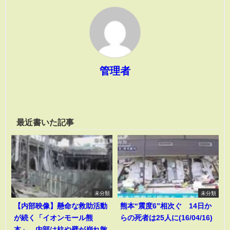
管理者
最近書いた記事
未分類
未分類
【内部映像】懸命な救助活動
熊本“震度6”相次ぐ 14日か
が続く「イオンモール熊
らの死者は25人に(16/04/16)
本」 内部は柱や壁が崩れ散