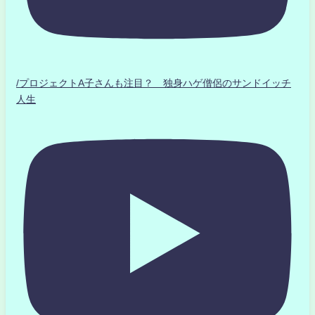
/プロジェクトA子さんも注目？ 独身ハゲ僧侶のサンドイッチ
人生