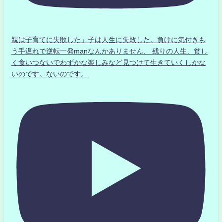
親は子育てに失敗した」子は人生に失敗した。負けに気付きも
う手遅れで逆転一発manなんかありません、 残りの人生、貧し
く食いつないでわずかな楽しみなど見つけて生きていくしかな
いのです。ないのです。