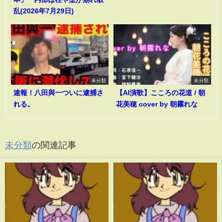
乱(2026年7月29日)
未分類
未分類
速報！八田與一ついに逮捕さ
【AI演歌】こころの花道 / 朝
れる。
花美穂 cover by 朝霧れな
未分類
の関連記事