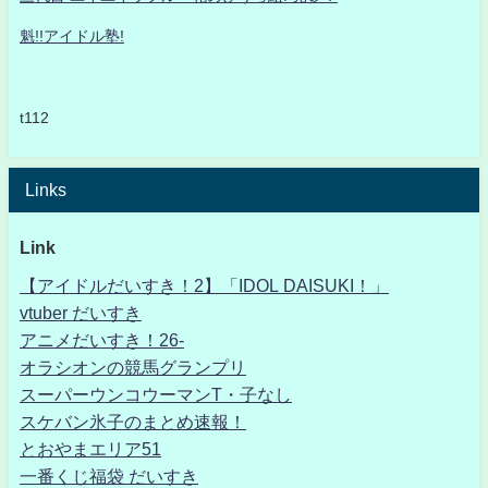
魁!!アイドル塾!
t112
Links
Link
【アイドルだいすき！2】「IDOL DAISUKI！」
vtuber だいすき
アニメだいすき！26-
オラシオンの競馬グランプリ
スーパーウンコウーマンT・子なし
スケバン氷子のまとめ速報！
とおやまエリア51
一番くじ福袋 だいすき