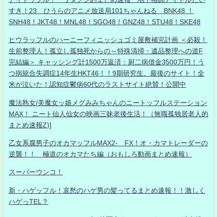
すき！23 ひうらのアニメ放送局101ちゃんねる BNK48 ！
SNH48！JKT48！MNL48！SGO48！GNZ48！STU48！SKE48
ヒウラッフルのハーニーフィニッシュゴミ屋敷補完計画 ＜必殺！
生前整理人！孤立し孤独死からの～特殊清掃・遺品整理への道F
完結編＞ キャッシング計1500万返済：厨二病借金3500万円！う
つ病統合失調症14年生HKT46！！9期研究生、最後のサイト！全
米が泣いた！認知症鬱病60代のラストサイト絶賛！公開中
魔法熟女/美魔女ッ娘メグみみちゃんのニートッフルステーション
MAX！ ニート仙人仙女の映画三昧老後生活！（無職孤独居老人的
まとめ速報Z)]
乙女系腐男子のオカマッフルMAX2- FX！オ・カマトレーダーの
逆襲！！ 極道のオカマたち編（おもしろ動画まとめ速報）
スーパーウンコ！
新・ハゲッフル！哀愁のハゲ男の髪ってるまとめ速報！！激しく
ハゲっTEL？