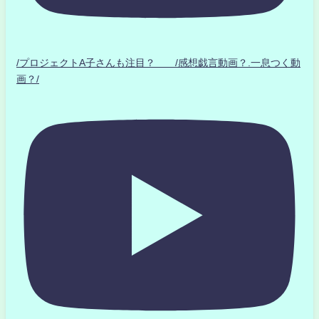
/プロジェクトA子さんも注目？ /感想戯言動画？.一息つく動
画？/