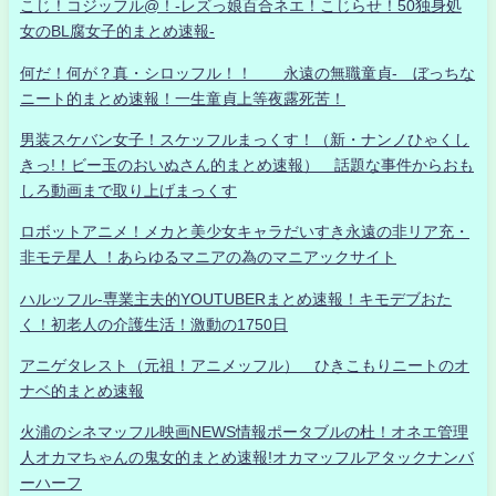
こじ！コジッフル@！-レズっ娘百合ネエ！こじらせ！50独身処
女のBL腐女子的まとめ速報-
何だ！何が？真・シロッフル！！ 永遠の無職童貞- ぼっちな
ニート的まとめ速報！一生童貞上等夜露死苦！
男装スケバン女子！スケッフルまっくす！（新・ナンノひゃくし
きっ!！ビー玉のおいぬさん的まとめ速報） 話題な事件からおも
しろ動画まで取り上げまっくす
ロボットアニメ！メカと美少女キャラだいすき永遠の非リア充・
非モテ星人 ！あらゆるマニアの為のマニアックサイト
ハルッフル-専業主夫的YOUTUBERまとめ速報！キモデブおた
く！初老人の介護生活！激動の1750日
アニゲタレスト（元祖！アニメッフル） ひきこもりニートのオ
ナベ的まとめ速報
火浦のシネマッフル映画NEWS情報ポータブルの杜！オネエ管理
人オカマちゃんの鬼女的まとめ速報!オカマッフルアタックナンバ
ーハーフ