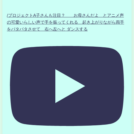
/プロジェクトA子さんも注目？ お母さんだよ とアニメ声
の可愛いらしい声で手を振ってくれる 起き上がりながら両手
をパタパタさせて 右へ左へと ダンスする