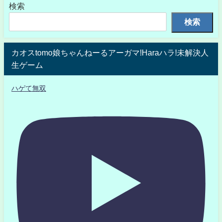
検索
検索
カオスtomo娘ちゃんねーるアーガマ!Haraハラ!未解決人
生ゲーム
ハゲて無双