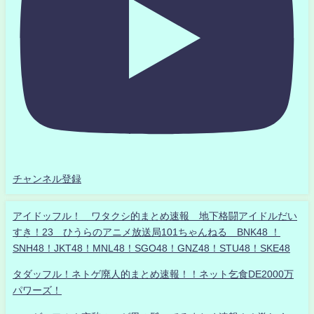
チャンネル登録
アイドッフル！ ワタクシ的まとめ速報 地下格闘アイドルだい
すき！23 ひうらのアニメ放送局101ちゃんねる BNK48 ！
SNH48！JKT48！MNL48！SGO48！GNZ48！STU48！SKE48
タダッフル！ネトゲ廃人的まとめ速報！！ネット乞食DE2000万
パワーズ！