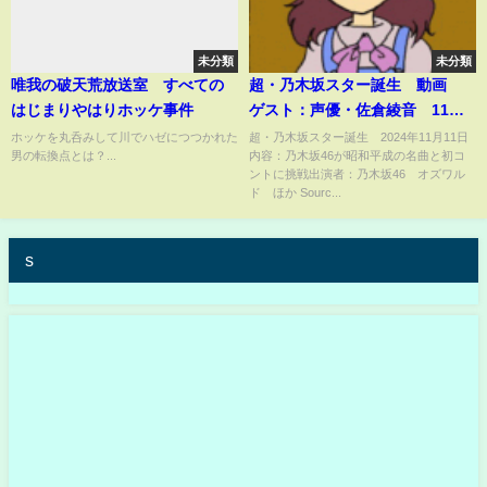
未分類
未分類
唯我の破天荒放送室 すべての
超・乃木坂スター誕生 動画
はじまりやはりホッケ事件
ゲスト：声優・佐倉綾音 11月
11日
ホッケを丸呑みして川でハゼにつつかれた
超・乃木坂スター誕生 2024年11月11日
男の転換点とは？...
内容：乃木坂46が昭和平成の名曲と初コ
ントに挑戦出演者：乃木坂46 オズワル
ド ほか Sourc...
s