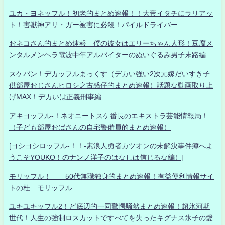
ユカ・ヨネッフル！初老的まとめ速報！！大帝イタチにラリアッ
ト！害獣神アリ・ガー被害に必殺！パイルドライバー
おネコさん的まとめ速報 僕の彼女はエリーちゃん人形！豆腐メ
ンタルメンヘラ電波中年アルバイターのぬいぐるみ男子末路編
スケバン！デカッフルまっくす（デカい強い2次元嫁だいすき子
供部屋おじさんヒロシ之古惑仔的まとめ速報）話題な動画取り上
げMAX！デカいは正義刑事編
アキヨッフル-！ネオニートスケ番長のエキストラ芸能情報局！
（子ども部屋おばさんの自宅警備員的まとめ速報）
[ヨシヨシロッフル-！！-素浪人勇者カツオンの未解決事件簿へよ
うこそYOUKO！のナンノ洋子のはなしは信じるな編）]
モリッフル！ 50代無職独身的まとめ速報！有益便利情報サイ
トの杜 モリッフル
ユキユキッフル2！ど底辺的一同驚愕騒然まとめ速報！超氷河期
世代！人生の強制ロスカットですべてを失ったキグナス氷子の愛