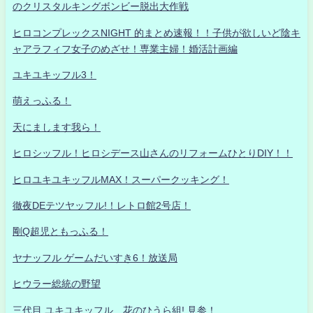
のクリスタルキングボンビー脱出大作戦
ヒロコンプレックスNIGHT 的まとめ速報！！子供が欲しいど陰キ
ャアラフィフ女子のめざせ！専業主婦！婚活計画編
ユキユキッフル3！
萌えっふる！
天にまします我ら！
ヒロシッフル！ヒロシデース山さんのリフォームひとりDIY！！
ヒロユキユキッフルMAX！スーパークッキング！
徹夜DEテツヤッフル!！レトロ館2号店！
剛Q超児ともっふる！
ヤナッフル ゲームだいすき6！放送局
ヒウラー総統の野望
三代目 ユキユキッフル 花のひうら組! 見参！