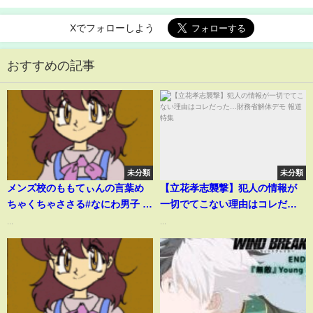
Xでフォローしよう
おすすめの記事
未分類
未分類
メンズ校のももてぃんの言葉め
【立花孝志襲撃】犯人の情報が
ちゃくちゃささる#なにわ男子 #
一切でてこない理由はコレだっ
大橋和也 #大西流星
た…財務省解体デモ 報道特集
...
...