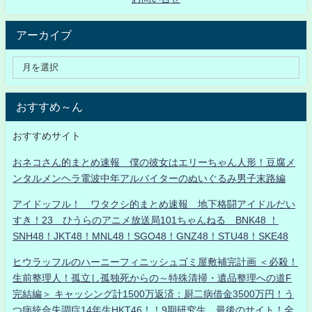
アーカイブ
おすすめ～ん
おすすめサイト
おネコさん的まとめ速報 僕の彼女はエリーちゃん人形！豆腐メ
ンタルメンヘラ電波中年アルバイターのぬいぐるみ男子末路編
アイドッフル！ ワタクシ的まとめ速報 地下格闘アイドルだい
すき！23 ひうらのアニメ放送局101ちゃんねる BNK48 ！
SNH48！JKT48！MNL48！SGO48！GNZ48！STU48！SKE48
ヒウラッフルのハーニーフィニッシュゴミ屋敷補完計画 ＜必殺！
生前整理人！孤立し孤独死からの～特殊清掃・遺品整理への道F
完結編＞ キャッシング計1500万返済：厨二病借金3500万円！う
つ病統合失調症14年生HKT46！！9期研究生、最後のサイト！全