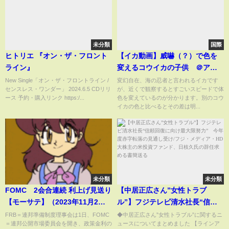
し、世界侵略構想か
未分類
国際
ヒトリエ 『オン・ザ・フロント
【イカ動画】威嚇（？）で色を
ライン』
変えるコウイカの子供 ＠アク
アワールド大洗水族館
New Single「オン・ザ・フロントライン /
変幻自在、海の忍者と言われるイカです
センスレス・ワンダー」 2024.6.5 CDリリ
が、近くで観察するとすごいスピードで体
ース 予約・購入リンク https:/...
色を変えているのが分かります。別のコウ
イカの色と比べるとその差は明...
未分類
未分類
FOMC 2会合連続 利上げ見送り
【中居正広さん”女性トラブ
【モーサテ】（2023年11月2
ル”】フジテレビ清水社長“信頼
日）
回復に向け最大限努力” 今年度
FRB＝連邦準備制度理事会は1日、FOMC
◆中居正広さん”女性トラブル”に関するニ
＝連邦公開市場委員会を開き、政策金利の
ュースについてまとめました 【ラインア
赤字転落の見通し受け/フジ・メ