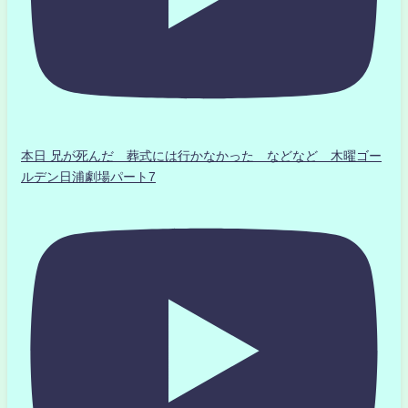
本日 兄が死んだ 葬式には行かなかった などなど 木曜ゴー
ルデン日浦劇場パート7