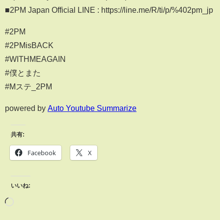
■2PM Japan Official LINE : https://line.me/R/ti/p/%402pm_jp
#2PM
#2PMisBACK
#WITHMEAGAIN
#僕とまた
#Mステ_2PM
powered by
Auto Youtube Summarize
共有:
Facebook
X
いいね: