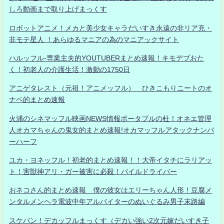
しろ動画まで取り上げまっくす
ロボットアニメ！メカと美少女キャラだいすき永遠の非リア充・
非モテ星人 ！あらゆるマニアの為のマニアックサイト
ハルッフル-専業主夫的YOUTUBERまとめ速報！キモデブおた
く！初老人の介護生活！激動の1750日
アニゲタレスト（元祖！アニメッフル） ひきこもりニートのオ
ナベ的まとめ速報
火浦のシネマッフル映画NEWS情報ポータブルの杜！オネエ管理
人オカマちゃんの鬼女的まとめ速報!オカマッフルアタックナンバ
ーハーフ
ユカ・ヨネッフル！初老的まとめ速報！！大帝イタチにラリアッ
ト！害獣神アリ・ガー被害に必殺！パイルドライバー
おネコさん的まとめ速報 僕の彼女はエリーちゃん人形！豆腐メ
ンタルメンヘラ電波中年アルバイターのぬいぐるみ男子末路編
スケバン！デカッフルまっくす（デカい強い2次元嫁だいすき子