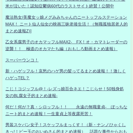
米が泣いた！認知症鬱病60代のラストサイト絶賛！公開中
魔法熟女/美魔女ッ娘メグみみちゃんのニートッフルステーション
MAX！ ニート仙人仙女の映画三昧老後生活！（無職孤独居老人的
まとめ速報Z)]
乙女系腐男子のオカマッフルMAX2- FX！オ・カマトレーダーの
逆襲！！ 極道のオカマたち編（おもしろ動画まとめ速報）
スーパーウンコ！
新・ハゲッフル！哀愁のハゲ男の髪ってるまとめ速報！！激しく
ハゲっTEL？
こじ！コジッフル@！-レズっ娘百合ネエ！こじらせ！50独身処
女のBL腐女子的まとめ速報-
何だ！何が？真・シロッフル！！ 永遠の無職童貞- ぼっちな
ニート的まとめ速報！一生童貞上等夜露死苦！
男装スケバン女子！スケッフルまっくす！（新・ナンノひゃくし
きっ!！ビー玉のおいぬさん的まとめ速報） 話題な事件からおも