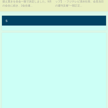
据え置きを全会一致で決定しました。9月
ップ】 ・フジテレビ清水社長、会見当日
ディア・HD大株主の米投資ファ
の会合に続き、2会合連...
の週刊文春“一部訂正...
ンド、日枝久氏の辞任求める書
簡送る
s