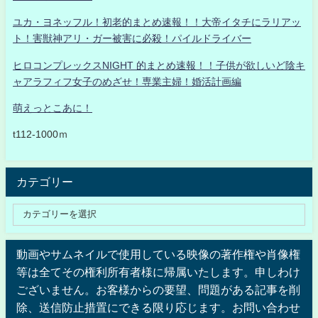
ユカ・ヨネッフル！初老的まとめ速報！！大帝イタチにラリアッ
ト！害獣神アリ・ガー被害に必殺！パイルドライバー
ヒロコンプレックスNIGHT 的まとめ速報！！子供が欲しいど陰キ
ャアラフィフ女子のめざせ！専業主婦！婚活計画編
萌えっとこあに！
t112-1000ｍ
カテゴリー
動画やサムネイルで使用している映像の著作権や肖像権
等は全てその権利所有者様に帰属いたします。申しわけ
ございません。お客様からの要望、問題がある記事を削
除、送信防止措置にできる限り応じます。お問い合わせ