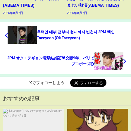
(ABEMA TIMES)
まじい熱演(ABEMA TIMES)
2026年8月7日
2026年8月7日
옥택연 데뷔 전부터 현재까지 변천사 2PM 택연
Taecyeon (Ok Taecyeon)
2PM オク・テギョン電撃結婚💒💖交際9年、パリで
プロポーズ💍
Xでフォローしよう
おすすめの記事