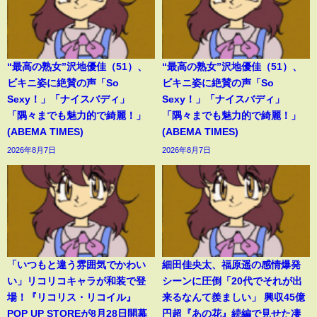
“最高の熟女”沢地優佳（51）、
“最高の熟女”沢地優佳（51）、
ビキニ姿に絶賛の声「So
ビキニ姿に絶賛の声「So
Sexy！」「ナイスバディ」
Sexy！」「ナイスバディ」
「隅々までも魅力的で綺麗！」
「隅々までも魅力的で綺麗！」
(ABEMA TIMES)
(ABEMA TIMES)
2026年8月7日
2026年8月7日
「いつもと違う雰囲気でかわい
細田佳央太、福原遥の感情爆発
い」リコリコキャラが和装で登
シーンに圧倒「20代でそれが出
場！『リコリス・リコイル』
来るなんて羨ましい」 興収45億
POP UP STOREが8月28日開幕
円超『あの花』続編で見せた凄