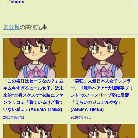
#shorts
未分類
の関連記事
「この格好はセーフなの？」ム
「美狂」人気日本人女子レスラ
キムキすぎるヒール女子、近未
ー、ド派手ヘアと“大胆漢字プリ
来的“全身スケスケ”衣装にファ
ント”のノースリーブ姿に反響
ンツッコミ「着ているけど着て
「えらいカジュアルやな」
いない感…」(ABEMA TIMES)
(ABEMA TIMES)
2026年8月7日
2026年8月7日