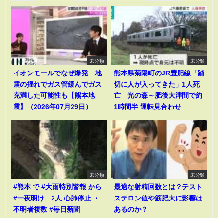
未分類
未分類
イオンモールでなぜ爆発 地
熊本県菊陽町のJR豊肥線「踏
震の揺れでガス管緩んでガス
切に人が入ってきた」1人死
充満した可能性も【熊本地
亡 光の森～肥後大津間で約
震】（2026年07月29日）
1時間半 運転見合わせ
未分類
未分類
#熊本 で #大雨特別警報 から
最適な射精回数とは？テスト
#一夜明け 2人 心肺停止 ・
ステロン値や筋肥大に影響は
不明者複数 #毎日新聞
あるのか？