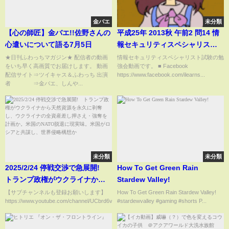
金バエ
未分類
【心の師匠】金バエ!!佐野さんの
平成25年 2013秋 午前2 問14 情
心遣いについて語る7月5日
報セキュリティスペシャリスト
SC
★日刊ふわっちマガジン★ 配信者の動画
情報セキュリティスペシャリスト試験の勉
をいち早く高画質でお届けします。 動画
強会動画です。 ■ Facebook
配信サイト⇒ツイキャス＆ふわっち 出演
https://www.facebook.com/ilearns...
者 ⇒金バエ、しんや...
未分類
未分類
2025/2/24 停戦交渉で急展開!
How To Get Green Rain
トランプ政権がウクライナから
Stardew Valley!
天然資源を永久に剥奪し、ウク
【サブチャンネルも登録お願いします】
How To Get Green Rain Stardew Valley!
https://www.youtube.com/channel/UCbrd6vLcjKgw5426At...
#stardewvalley #gaming #shorts P...
ライナの全資産差し押さえ・強
奪を計画か。米国のNATO脱退に
現実味。米国がロシアと共謀