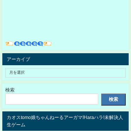
アーカイブ
検索
検索
カオスtomo娘ちゃんねーるアーガマ!Haraハラ!未解決人
生ゲーム