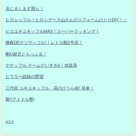
天にまします我ら！
ヒロシッフル！ヒロシデース山さんのリフォームひとりDIY！！
ヒロユキユキッフルMAX！スーパークッキング！
徹夜DEテツヤッフル!！レトロ館2号店！
剛Q超児ともっふる！
ヤナッフル ゲームだいすき6！放送局
ヒウラー総統の野望
三代目 ユキユキッフル 花のひうら組! 見参！
魁!!アイドル塾!
t112