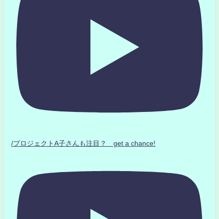
/プロジェクトA子さんも注目？ get a chance!