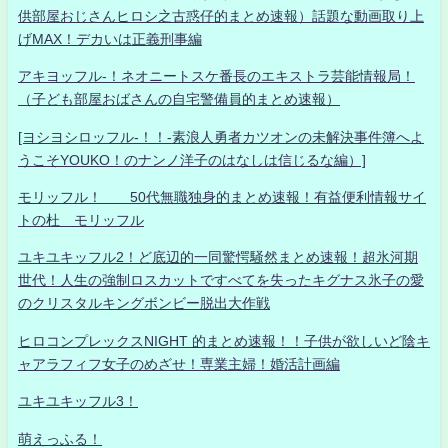
供部屋おじさんヒロシ之古惑仔的まとめ速報）話題な動画取り上
げMAX！デカいは正義刑事編
アキヨッフル-！ネオニートスケ番長のエキストラ芸能情報局！
（子ども部屋おばさんの自宅警備員的まとめ速報）
[ヨシヨシロッフル-！！-素浪人勇者カツオンの未解決事件簿へよ
うこそYOUKO！のナンノ洋子のはなしは信じるな編）]
モリッフル！ 50代無職独身的まとめ速報！有益便利情報サイ
トの杜 モリッフル
ユキユキッフル2！ど底辺的一同驚愕騒然まとめ速報！超氷河期
世代！人生の強制ロスカットですべてを失ったキグナス氷子の愛
のクリスタルキングボンビー脱出大作戦
ヒロコンプレックスNIGHT 的まとめ速報！！子供が欲しいど陰キ
ャアラフィフ女子のめざせ！専業主婦！婚活計画編
ユキユキッフル3！
萌えっふる！