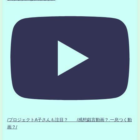
/プロジェクトA子さんも注目？ /感想戯言動画？.一息つく動
画？/