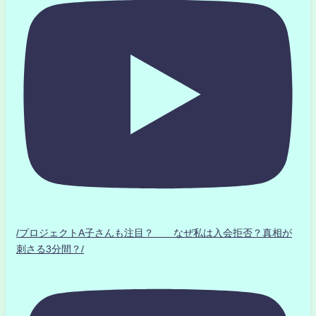
/プロジェクトA子さんも注目？ なぜ私は入会拒否？真相が
刺さる3分間？/