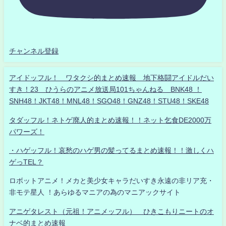
チャンネル登録
アイドッフル！ ワタクシ的まとめ速報 地下格闘アイドルだい
すき！23 ひうらのアニメ放送局101ちゃんねる BNK48 ！
SNH48！JKT48！MNL48！SGO48！GNZ48！STU48！SKE48
タダッフル！ネトゲ廃人的まとめ速報！！ネット乞食DE2000万
パワーズ！
・ハゲッフル！哀愁のハゲ男の髪ってるまとめ速報！！激しくハ
ゲっTEL？
ロボットアニメ！メカと美少女キャラだいすき永遠の非リア充・
非モテ星人 ！あらゆるマニアの為のマニアックサイト
アニゲタレスト（元祖！アニメッフル） ひきこもりニートのオ
ナベ的まとめ速報