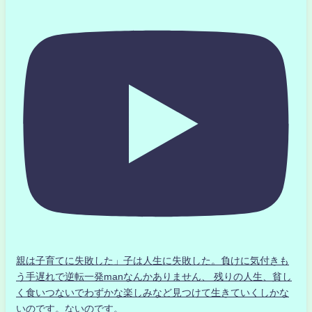
親は子育てに失敗した」子は人生に失敗した。負けに気付きも
う手遅れで逆転一発manなんかありません、 残りの人生、貧し
く食いつないでわずかな楽しみなど見つけて生きていくしかな
いのです。ないのです。