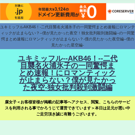
ユキミッフルAKB46！-二代目襲名火浦氷子の一同驚愕まとめ速報にロマンテ
ィックが止まらない？--僕が見たかった夜空！独女批判殺到激闘編--の一同驚
愕まとめ速報にロマンティックが止まらない？-僕の見たかった夜空編--僕の
見たかった星空編-
ユキミッフル--AKB46！--二代
目襲名火浦氷子の一同驚愕ま
とめ速報！にロマンティック
が止まらない？僕が見たかっ
た夜空-独女批判殺到激闘編
腐女子＜お客様皆様が掲載の記事等へアクセス、閲覧、こちらのサービ
スを利用される事でかろうじて運営できています＞本日は足元が悪い中
ご足労頂き誠に有難うございます。