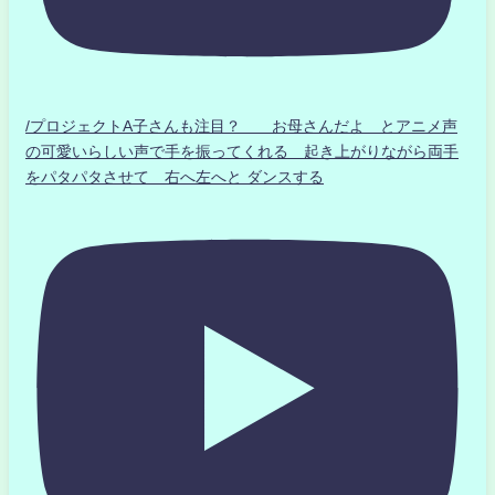
/プロジェクトA子さんも注目？ お母さんだよ とアニメ声
の可愛いらしい声で手を振ってくれる 起き上がりながら両手
をパタパタさせて 右へ左へと ダンスする