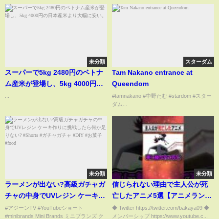
未分類
スターダム
スーパーで5kg 2480円のベトナ
Tam Nakano entrance at
ム産米が登場し、5kg 4000円の
Queendom
日本産米より大幅に安い。
...
#tamnakano #中野たむ #stardom #スター
ダム...
未分類
未分類
ラーメンが出ない?高級ガチャガ
信じられない理由で主人公が死
チャの中身でUVレジン ケーキ作
亡したアニメ5選【アニメランキ
りに挑戦したら何か足りない?
ング】【おすすめアニメ】
#アジーンTV #YouTubeショート
◆ Twitter https://twitter.com/bakaya09 ◆
#minibrands Mini Brands ミニブランズ ク
メンバーシップ https://www.youtube.c...
#Shorts #ガチャガチャ #DIY #
#shorts