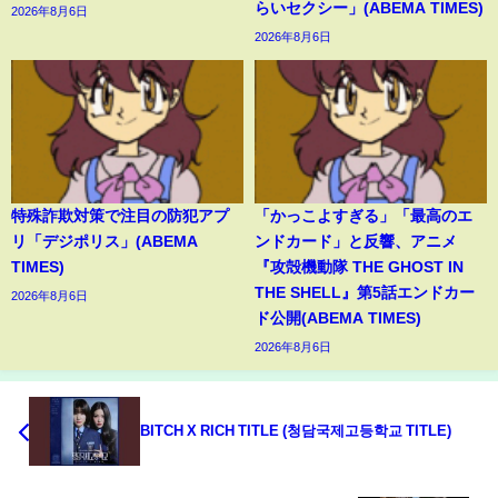
らいセクシー」(ABEMA TIMES)
2026年8月6日
2026年8月6日
特殊詐欺対策で注目の防犯アプ
「かっこよすぎる」「最高のエ
リ「デジポリス」(ABEMA
ンドカード」と反響、アニメ
TIMES)
『攻殻機動隊 THE GHOST IN
THE SHELL』第5話エンドカー
2026年8月6日
ド公開(ABEMA TIMES)
2026年8月6日
BITCH X RICH TITLE (청담국제고등학교 TITLE)