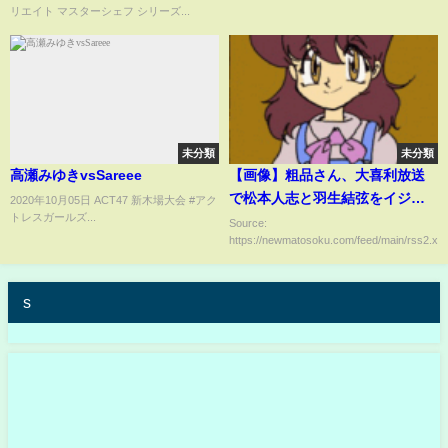
リエイト マスターシェフ シリーズ...
お菓子 #food
未分類
未分類
高瀬みゆきvsSareee
【画像】粗品さん、大喜利放送
で松本人志と羽生結弦をイジっ
2020年10月05日 ACT47 新木場大会 #アク
トレスガールズ...
てしまう
Source:
https://newmatosoku.com/feed/main/rss2.xml.
s