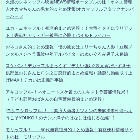
火浦のシネマッフル映画NEWS情報ポータブルの杜！オネエ管理
人オカマちゃんの鬼女的まとめ速報!オカマッフルアタックナンバ
ーハーフ
ユカ・ヨネッフル！初老的まとめ速報！！大帝イタチにラリアッ
ト！害獣神アリ・ガー被害に必殺！パイルドライバー
おネコさん的まとめ速報 僕の彼女はエリーちゃん人形！豆腐メ
ンタルメンヘラ電波中年アルバイターのぬいぐるみ男子末路編
スケバン！デカッフルまっくす（デカい強い2次元嫁だいすき子
供部屋おじさんヒロシ之古惑仔的まとめ速報）話題な動画取り上
げMAX！デカいは正義刑事編
アキヨッフル-！ネオニートスケ番長のエキストラ芸能情報局！
（子ども部屋おばさんの自宅警備員的まとめ速報）
[ヨシヨシロッフル-！！-素浪人勇者カツオンの未解決事件簿へよ
うこそYOUKO！のナンノ洋子のはなしは信じるな編）]
モリッフル！ 50代無職独身的まとめ速報！有益便利情報サイ
トの杜 モリッフル