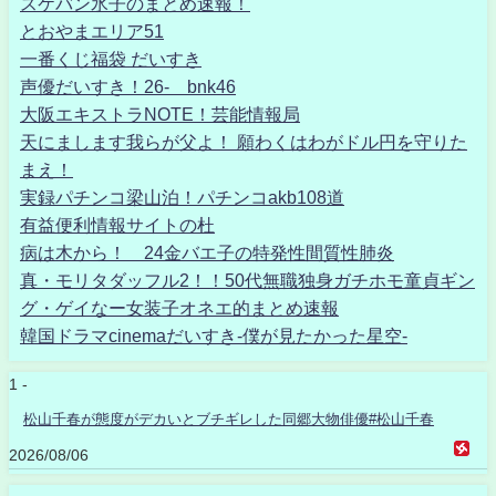
スケバン氷子のまとめ速報！
とおやまエリア51
一番くじ福袋 だいすき
声優だいすき！26- bnk46
大阪エキストラNOTE！芸能情報局
天にまします我らが父よ！ 願わくはわがドル円を守りた
まえ！
実録パチンコ梁山泊！パチンコakb108道
有益便利情報サイトの杜
病は木から！ 24金バエ子の特発性間質性肺炎
真・モリタダッフル2！！50代無職独身ガチホモ童貞ギン
グ・ゲイなー女装子オネエ的まとめ速報
韓国ドラマcinemaだいすき-僕が見たかった星空-
1 -
松山千春が態度がデカいとブチギレした同郷大物俳優#松山千春
2026/08/06