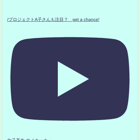
/プロジェクトA子さんも注目？ get a chance!