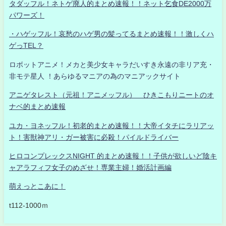
タダッフル！ネトゲ廃人的まとめ速報！！ネット乞食DE2000万
パワーズ！
・ハゲッフル！哀愁のハゲ男の髪ってるまとめ速報！！激しくハ
ゲっTEL？
ロボットアニメ！メカと美少女キャラだいすき永遠の非リア充・
非モテ星人 ！あらゆるマニアの為のマニアックサイト
アニゲタレスト（元祖！アニメッフル） ひきこもりニートのオ
ナベ的まとめ速報
ユカ・ヨネッフル！初老的まとめ速報！！大帝イタチにラリアッ
ト！害獣神アリ・ガー被害に必殺！パイルドライバー
ヒロコンプレックスNIGHT 的まとめ速報！！子供が欲しいど陰キ
ャアラフィフ女子のめざせ！専業主婦！婚活計画編
萌えっとこあに！
t112-1000ｍ