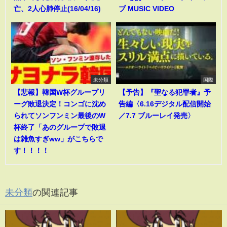
亡、2人心肺停止(16/04/16)
ブ MUSIC VIDEO
未分類
国際
【悲報】韓国W杯グループリ
【予告】『聖なる犯罪者』予
ーグ敗退決定！コンゴに沈め
告編〈6.16デジタル配信開始
られてソンフンミン最後のW
／7.7 ブルーレイ発売〉
杯終了「あのグループで敗退
は雑魚すぎww」がこちらで
す！！！！
未分類
の関連記事