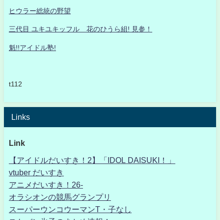
ヒウラー総統の野望
三代目 ユキユキッフル 花のひうら組! 見参！
魁!!アイドル塾!
t112
Links
Link
【アイドルだいすき！2】「IDOL DAISUKI！」
vtuber だいすき
アニメだいすき！26-
オラシオンの競馬グランプリ
スーパーウンコウーマンT・子なし