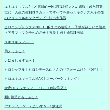
ユキユキッフル2！ど底辺的一同驚愕騒然まとめ速報！超氷河期
世代！人生の強制ロスカットですべてを失ったキグナス氷子の愛
のクリスタルキングボンビー脱出大作戦
ヒロコンプレックスNIGHT 的まとめ速報！！子供が欲しいど陰キ
ャアラフィフ女子のめざせ！専業主婦！婚活計画編
ユキユキッフル3！
萌えっふる！
天にまします我ら！
ヒロシッフル！ヒロシデース山さんのリフォームひとりDIY！！
ヒロユキユキッフルMAX！スーパークッキング！
徹夜DEテツヤッフル!！レトロ館2号店！
剛Q超児ともっふる！
ヤナッフル ゲームだいすき6！放送局