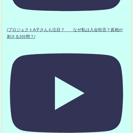
/プロジェクトA子さんも注目？ なぜ私は入会拒否？真相が
刺さる3分間？/