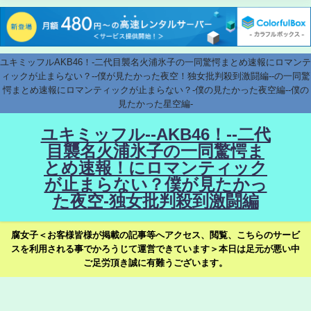
ユキミッフルAKB46！-二代目襲名火浦氷子の一同驚愕まとめ速報にロマンテ
ィックが止まらない？--僕が見たかった夜空！独女批判殺到激闘編--の一同驚
愕まとめ速報にロマンティックが止まらない？-僕の見たかった夜空編--僕の
見たかった星空編-
ユキミッフル--AKB46！--二代
目襲名火浦氷子の一同驚愕ま
とめ速報！にロマンティック
が止まらない？僕が見たかっ
た夜空-独女批判殺到激闘編
腐女子＜お客様皆様が掲載の記事等へアクセス、閲覧、こちらのサービ
スを利用される事でかろうじて運営できています＞本日は足元が悪い中
ご足労頂き誠に有難うございます。