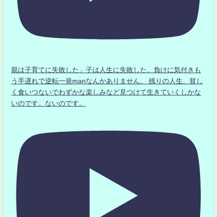
親は子育てに失敗した」子は人生に失敗した。負けに気付きも
う手遅れで逆転一発manなんかありません、 残りの人生、貧し
く食いつないでわずかな楽しみなど見つけて生きていくしかな
いのです。ないのです。