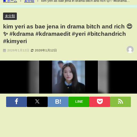
ホーム
未分類
kim yeri as bae jena in drama bitch and rich 😍✨ #kdrama
#kdramaedit #yeri #bitchandrich #kimyeri
未分類
kim yeri as bae jena in drama bitch and rich 😍
✨ #kdrama #kdramaedit #yeri #bitchandrich
#kimyeri
2026年1月12日
2026年1月12日
LINE