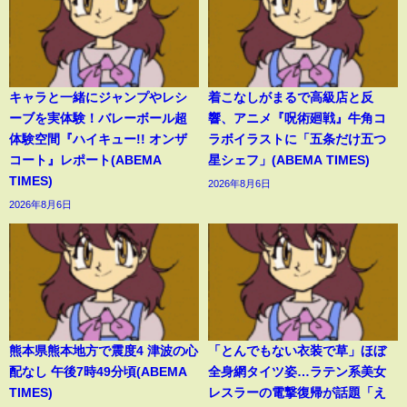
キャラと一緒にジャンプやレシ
着こなしがまるで高級店と反
ーブを実体験！バレーボール超
響、アニメ『呪術廻戦』牛角コ
体験空間『ハイキュー!! オンザ
ラボイラストに「五条だけ五つ
コート』レポート(ABEMA
星シェフ」(ABEMA TIMES)
TIMES)
2026年8月6日
2026年8月6日
熊本県熊本地方で震度4 津波の心
「とんでもない衣装で草」ほぼ
配なし 午後7時49分頃(ABEMA
全身網タイツ姿…ラテン系美女
TIMES)
レスラーの電撃復帰が話題「え