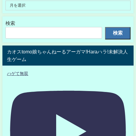
検索
検索
カオスtomo娘ちゃんねーるアーガマ!Haraハラ!未解決人
生ゲーム
ハゲて無双