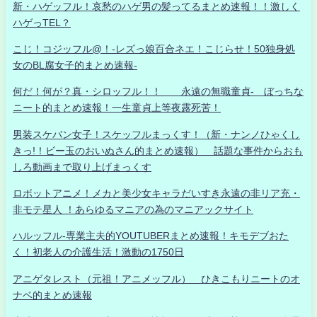
新・ハゲッフル！哀愁のハゲ男の髪ってるまとめ速報！！激しく
ハゲっTEL？
こじ！コジッフル@！-レズっ娘百合ネエ！こじらせ！50独身処
女のBL腐女子的まとめ速報-
何だ！何が？真・シロッフル！！ 永遠の無職童貞- ぼっちな
ニート的まとめ速報！一生童貞上等夜露死苦！
男装スケバン女子！スケッフルまっくす！（新・ナンノひゃくし
きっ!！ビー玉のおいぬさん的まとめ速報） 話題な事件からおも
しろ動画まで取り上げまっくす
ロボットアニメ！メカと美少女キャラだいすき永遠の非リア充・
非モテ星人 ！あらゆるマニアの為のマニアックサイト
ハルッフル-専業主夫的YOUTUBERまとめ速報！キモデブおた
く！初老人の介護生活！激動の1750日
アニゲタレスト（元祖！アニメッフル） ひきこもりニートのオ
ナベ的まとめ速報