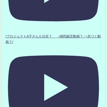
/プロジェクトA子さんも注目？ /感想戯言動画？.一息つく動
画？/