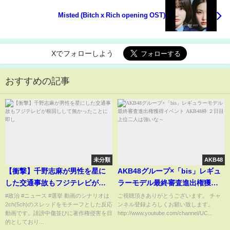
Misted (Bitch x Rich opening OST)
Xでフォローしよう
おすすめの記事
未分類
AKB48
【衝撃】千野志麻が男性を星に
AKB48グループ×「bis」レギュ
した交通事故もフジテレビが根
ラーモデル最終審査進出権獲得
回しして無かったことに即し
イベント AKB48枠 ２日目 上位
#政治 #ニュース #選挙 動画のシナリオは
ご視聴頂きありがとうございます。 チャ
2ch(5ch)のスレッドをモチーフとした反応
ンネル登録よろしくお願い致します。
二人は強いな～
動画です。誹謗中傷並びに著作権侵害を目
http://www.youtube.com/channel/UC...
的としており...