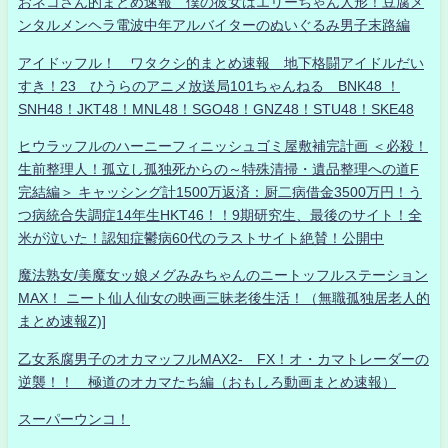
おネコさん的まとめ速報 僕の彼女はエリーちゃん人形！豆腐メ
ンタルメンヘラ電波中年アルバイターのぬいぐるみ男子末路編
アイドッフル！ ワタクシ的まとめ速報 地下格闘アイドルだい
すき！23 ひうらのアニメ放送局101ちゃんねる BNK48 ！
SNH48！JKT48！MNL48！SGO48！GNZ48！STU48！SKE48
ヒウラッフルのハーニーフィニッシュゴミ屋敷補完計画 ＜必殺！
生前整理人！孤立し孤独死からの～特殊清掃・遺品整理への道F
完結編＞ キャッシング計1500万返済：厨二病借金3500万円！う
つ病統合失調症14年生HKT46！！9期研究生、最後のサイト！全
米が泣いた！認知症鬱病60代のラストサイト絶賛！公開中
魔法熟女/美魔女ッ娘メグみみちゃんのニートッフルステーション
MAX！ ニート仙人仙女の映画三昧老後生活！（無職孤独居老人的
まとめ速報Z)]
乙女系腐男子のオカマッフルMAX2- FX！オ・カマトレーダーの
逆襲！！ 極道のオカマたち編（おもしろ動画まとめ速報）
スーパーウンコ！