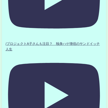
/プロジェクトA子さんも注目？ 独身ハゲ僧侶のサンドイッチ
人生