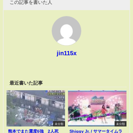
この記事を書いた人
jin115x
最近書いた記事
未分類
未分類
熊本でまた震度6強 2人死
Shiggy Jr. / サマータイムラ