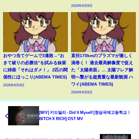
2026年8月8日
おやつ当てゲームで3連敗→“お
直径170kmのプラズマが激しく
きて破りの必勝法”を試みる妹柴
渦巻く！ 過去最高解像度で捉え
に姉柴「それはダメ！」 2匹の関
た「太陽表面」… 太陽フレア解
係性にほっこり(ABEMA TIMES)
明へ繋がる超貴重な最新観測 ハ
ワイ(ABEMA TIMES)
2026年8月8日
2026年8月8日
[M/V] 키드밀리 - Did It Myself [청담국제고등학교ㅣ
BITCH X RICH] OST MV