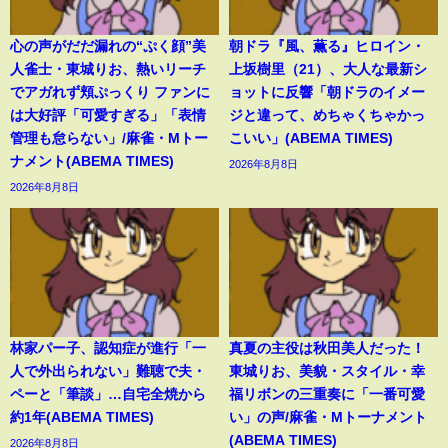
心の声がだだ漏れの“ぷく顔”美
朝ドラ『風、薫る』ヒロイン・
人雀士・東城りお、熱いリーチ
上坂樹里（21）、大人な最新シ
でアガれず頬ぷっくり ファンに
ョットに反響「朝ドラのイメー
は大好評「可愛すぎる」「表情
ジと違って、めちゃくちゃかっ
管理も怠らない」/麻雀・Mトー
こいい」(ABEMA TIMES)
ナメント(ABEMA TIMES)
2026年8月8日
2026年8月8日
林家パー子、認知症が進行「一
真夏の主役は秋田美人だった！
人で外出られない」難聴で夫・
東城りお、美貌・スタイル・幸
ペーと「筆談」…自宅全焼から
福リボンの三重奏に「一番可愛
約1年(ABEMA TIMES)
い」の声/麻雀・Mトーナメント
(ABEMA TIMES)
2026年8月8日