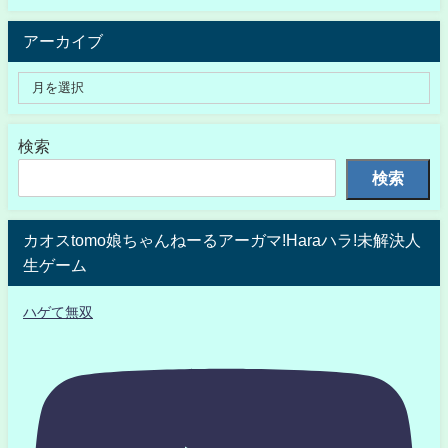
アーカイブ
検索
検索
カオスtomo娘ちゃんねーるアーガマ!Haraハラ!未解決人
生ゲーム
ハゲて無双