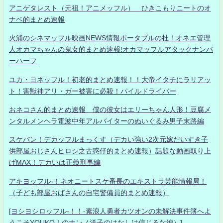
アニゲタレスト（元祖！アニメッフル） ひきこもりニートのオ
ナベ的まとめ速報
火浦のシネマッフル映画NEWS情報ポータブルの杜！オネエ管理
人オカマちゃんの鬼女的まとめ速報!オカマッフルアタックナンバ
ーハーフ
ユカ・ヨネッフル！初老的まとめ速報！！大帝イタチにラリアッ
ト！害獣神アリ・ガー被害に必殺！パイルドライバー
おネコさん的まとめ速報 僕の彼女はエリーちゃん人形！豆腐メ
ンタルメンヘラ電波中年アルバイターのぬいぐるみ男子末路編
スケバン！デカッフルまっくす（デカい強い2次元嫁だいすき子
供部屋おじさんヒロシ之古惑仔的まとめ速報）話題な動画取り上
げMAX！デカいは正義刑事編
アキヨッフル-！ネオニートスケ番長のエキストラ芸能情報局！
（子ども部屋おばさんの自宅警備員的まとめ速報）
[ヨシヨシロッフル-！！-素浪人勇者カツオンの未解決事件簿へよ
うこそYOUKO！のナンノ洋子のはなしは信じるな編）]