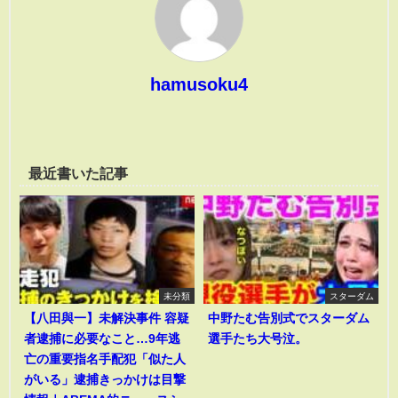
hamusoku4
最近書いた記事
未分類
スターダム
【八田與一】未解決事件 容疑
中野たむ告別式でスターダム
者逮捕に必要なこと…9年逃
選手たち大号泣。
亡の重要指名手配犯「似た人
がいる」逮捕きっかけは目撃