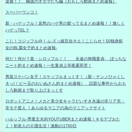
逆襲！！ 極道のオカマたち編（おもしろ動画まとめ速報）
スーパーウンコ！
新・ハゲッフル！哀愁のハゲ男の髪ってるまとめ速報！！激しく
ハゲっTEL？
こじ！コジッフル@！-レズっ娘百合ネエ！こじらせ！50独身処
女のBL腐女子的まとめ速報-
何だ！何が？真・シロッフル！！ 永遠の無職童貞- ぼっちな
ニート的まとめ速報！一生童貞上等夜露死苦！
男装スケバン女子！スケッフルまっくす！（新・ナンノひゃくし
きっ!！ビー玉のおいぬさん的まとめ速報） 話題な事件からおも
しろ動画まで取り上げまっくす
ロボットアニメ！メカと美少女キャラだいすき永遠の非リア充・
非モテ星人 ！あらゆるマニアの為のマニアックサイト
ハルッフル-専業主夫的YOUTUBERまとめ速報！キモデブおた
く！初老人の介護生活！激動の1750日