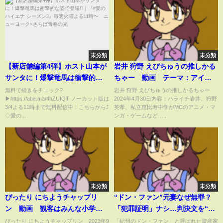
未分類
未分類
【新店舗編第4弾】ホスト山本が
岩井 狩野 えびちゅうの推しかる
サンタに！爆撃竜馬は衝撃的な
ちゃー 動画 テーマ：アイド
姿で登場!?｜『#愛のハイエナ シ
ルマスター 4月30日
無料で続きをチェック?
岩井 狩野 えびちゅうの推しかるちゃー
▶https://abe.ma/4hZUIQT ノーカット版は
2024年4月30日内容：ハライチ岩井、狩野
ーズン3』毎週火曜よる11時〜
3/4よる11時まで無料配信中！こちらから⤴︎
英孝、私立恵比寿中学がMCのアニメ・マ
ニューヨーク×さらば青春の光
◇愛の...
ンガ・ゲームなど…...
未分類
未分類
ぴったり にちようチャップリ
“ドン・ファン”元妻なぜ無罪？
ン 動画 観客はみんな小学
「犯罪証明」ナシ…判決文を“読
生！お笑いネバーランド後編 9
み解く” 「氷砂糖の可能性もあ
ぴったり にちようチャップリン 2023年9
「紀州のドン・ファン」と呼ばれた資産家