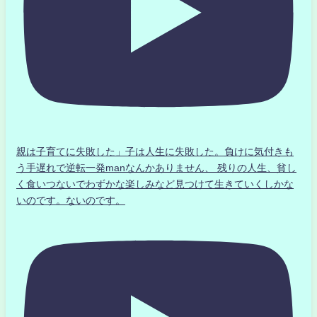
親は子育てに失敗した」子は人生に失敗した。負けに気付きも
う手遅れで逆転一発manなんかありません、 残りの人生、貧し
く食いつないでわずかな楽しみなど見つけて生きていくしかな
いのです。ないのです。