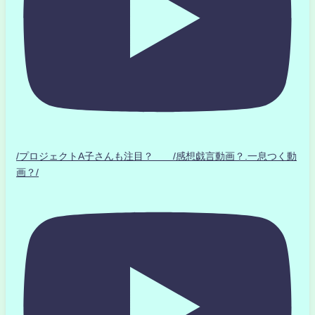
/プロジェクトA子さんも注目？ /感想戯言動画？.一息つく動
画？/