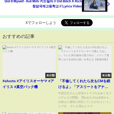
Did It Myself - Kid Milli 키드밀리 // Ost Bitch X Rich
청담국제고등학교 // Lyrics Video
Xでフォローしよう
おすすめの記事
未分類
未分類
#shorts #アイリスオーヤマ #ア
「不倫してくれたら次もCMを続
イリス #真空パック機
けるよ」「アスリートをアナウ
ンサーで囲んでほしい」テレビ
...
中居正広さんと女性のトラブルをめぐるフ
ジテレビの問題。 問われたのは女性から
局の接待の場で何が…メディア
の訴えに適切に対応していたのかというこ
業界における女性の扱いを考え
とです。 テレビ局などメデ...
る【報道特集】