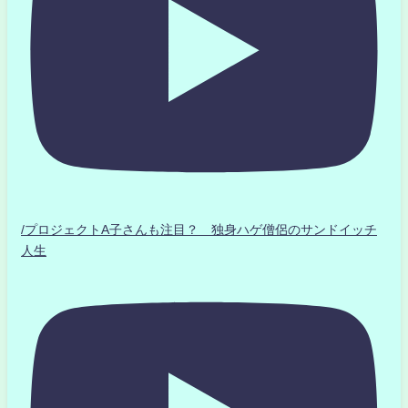
/プロジェクトA子さんも注目？ 独身ハゲ僧侶のサンドイッチ
人生