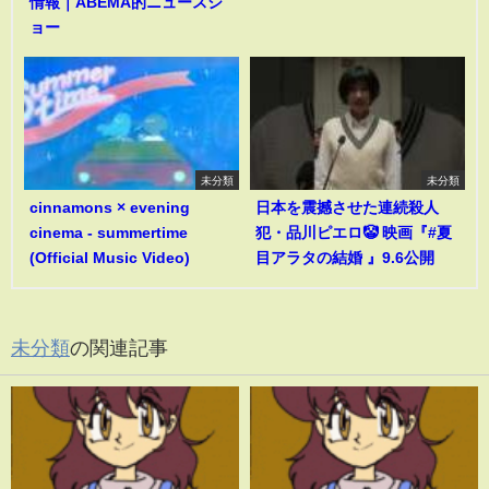
情報｜ABEMA的ニュースシ
ョー
未分類
未分類
cinnamons × evening
日本を震撼させた連続殺人
cinema - summertime
犯・品川ピエロ🤡 映画『#夏
(Official Music Video)
目アラタの結婚 』9.6公開
未分類
の関連記事