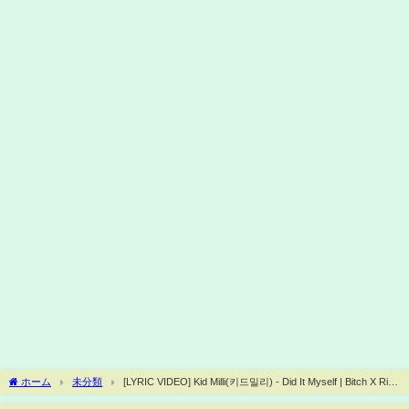
ホーム
未分類
[LYRIC VIDEO] Kid Milli(키드밀리) - Did It Myself | Bitch X Rich
청담국제고등학교 OST (Color Coded Lyrics)