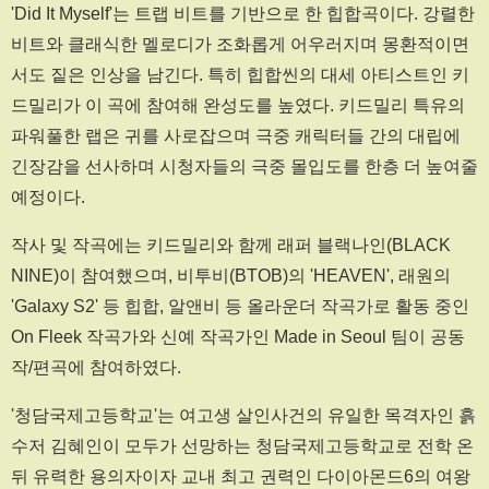
'Did It Myself'는 트랩 비트를 기반으로 한 힙합곡이다. 강렬한
비트와 클래식한 멜로디가 조화롭게 어우러지며 몽환적이면
서도 짙은 인상을 남긴다. 특히 힙합씬의 대세 아티스트인 키
드밀리가 이 곡에 참여해 완성도를 높였다. 키드밀리 특유의
파워풀한 랩은 귀를 사로잡으며 극중 캐릭터들 간의 대립에
긴장감을 선사하며 시청자들의 극중 몰입도를 한층 더 높여줄
예정이다.
작사 및 작곡에는 키드밀리와 함께 래퍼 블랙나인(BLACK
NINE)이 참여했으며, 비투비(BTOB)의 'HEAVEN', 래원의
'Galaxy S2' 등 힙합, 알앤비 등 올라운더 작곡가로 활동 중인
On Fleek 작곡가와 신예 작곡가인 Made in Seoul 팀이 공동
작/편곡에 참여하였다.
'청담국제고등학교'는 여고생 살인사건의 유일한 목격자인 흙
수저 김혜인이 모두가 선망하는 청담국제고등학교로 전학 온
뒤 유력한 용의자이자 교내 최고 권력인 다이아몬드6의 여왕