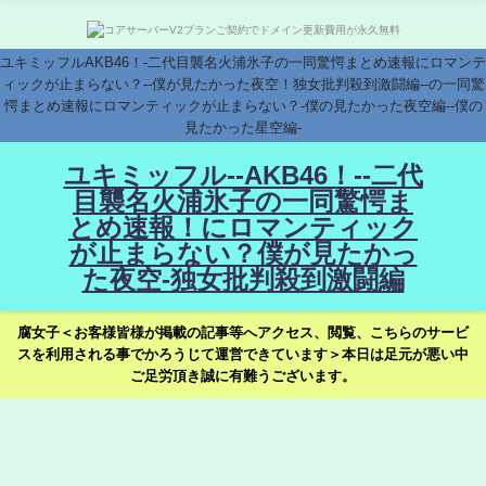
ユキミッフルAKB46！-二代目襲名火浦氷子の一同驚愕まとめ速報にロマンテ
ィックが止まらない？--僕が見たかった夜空！独女批判殺到激闘編--の一同驚
愕まとめ速報にロマンティックが止まらない？-僕の見たかった夜空編--僕の
見たかった星空編-
ユキミッフル--AKB46！--二代
目襲名火浦氷子の一同驚愕ま
とめ速報！にロマンティック
が止まらない？僕が見たかっ
た夜空-独女批判殺到激闘編
腐女子＜お客様皆様が掲載の記事等へアクセス、閲覧、こちらのサービ
スを利用される事でかろうじて運営できています＞本日は足元が悪い中
ご足労頂き誠に有難うございます。