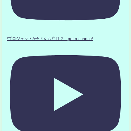
/プロジェクトA子さんも注目？ get a chance!