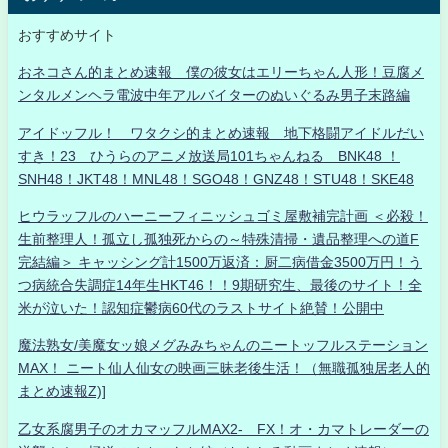
おすすめサイト
おネコさん的まとめ速報 僕の彼女はエリーちゃん人形！豆腐メ
ンタルメンヘラ電波中年アルバイターのぬいぐるみ男子末路編
アイドッフル！ ワタクシ的まとめ速報 地下格闘アイドルだい
すき！23 ひうらのアニメ放送局101ちゃんねる BNK48 ！
SNH48！JKT48！MNL48！SGO48！GNZ48！STU48！SKE48
ヒウラッフルのハーニーフィニッシュゴミ屋敷補完計画 ＜必殺！
生前整理人！孤立し孤独死からの～特殊清掃・遺品整理への道F
完結編＞ キャッシング計1500万返済：厨二病借金3500万円！う
つ病統合失調症14年生HKT46！！9期研究生、最後のサイト！全
米が泣いた！認知症鬱病60代のラストサイト絶賛！公開中
魔法熟女/美魔女ッ娘メグみみちゃんのニートッフルステーション
MAX！ ニート仙人仙女の映画三昧老後生活！（無職孤独居老人的
まとめ速報Z)]
乙女系腐男子のオカマッフルMAX2- FX！オ・カマトレーダーの