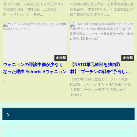
月30日内容：人気芸人たちが珠玉のネタ
の突然の死を巡る元妻・須藤早貴被告の裁
月30日
り覚醒剤と認定できぬ」 無罪
を披露出演者：内村光良 土田晃之 千
判員裁判。 午後1時40分、和歌山地裁は須
判決に涙
鳥 ハリセンボン 井戸...
藤早貴被告に無罪を言い...
未分類
未分類
ウォニョンの誹謗中傷が少なく
【NATO軍元幹部を独自取
なった理由 #shorts #ウォニョン
材】“プーチンの戦争”予言した
NATO元副最高司令官「第三次世
...
（2023年7月4日放送 BS 日テレ「深層
NEWS」より）(c)NTV ▼NATO軍元幹部
界大戦も」ウクライナ反転攻
を直撃“プーチンの戦争”を予言なぜ？
勢“苦戦”で欧米に警告【深層
▼NATO...
NEWS】
s