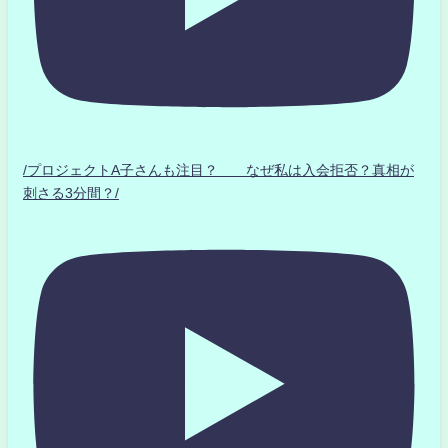
/プロジェクトA子さんも注目？ なぜ私は入会拒否？真相が
刺さる3分間？/