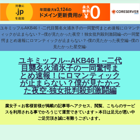
ユキミッフルAKB46！-二代目襲名火浦氷子の一同驚愕まとめ速報にロマンテ
ィックが止まらない？--僕が見たかった夜空！独女批判殺到激闘編--の一同驚
愕まとめ速報にロマンティックが止まらない？-僕の見たかった夜空編--僕の
見たかった星空編-
ユキミッフル--AKB46！--二代
目襲名火浦氷子の一同驚愕ま
とめ速報！にロマンティック
が止まらない？僕が見たかっ
た夜空-独女批判殺到激闘編
腐女子＜お客様皆様が掲載の記事等へアクセス、閲覧、こちらのサービ
スを利用される事でかろうじて運営できています＞本日は足元が悪い中
ご足労頂き誠に有難うございます。