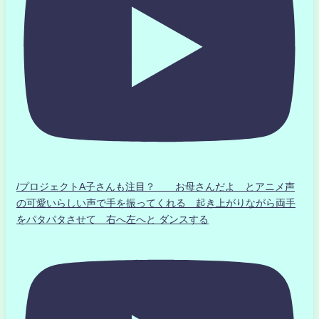
/プロジェクトA子さんも注目？ お母さんだよ とアニメ声
の可愛いらしい声で手を振ってくれる 起き上がりながら両手
をパタパタさせて 右へ左へと ダンスする