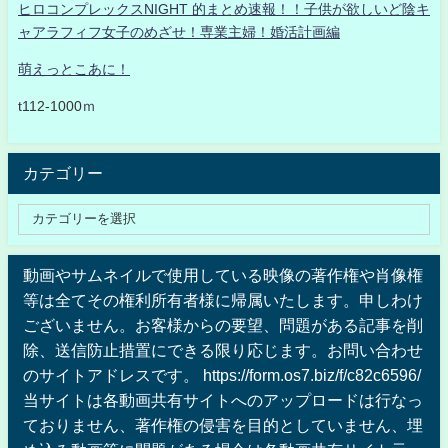
ヒロコンプレックスNIGHT 的まとめ速報！！子供が欲しいど陰キ
ャアラフィフ女子のめざせ！専業主婦！婚活計画編
萌えっとこあに！
t112-1000ｍ
カテゴリー
動画やサムネイルで使用している映像の著作権や肖像権
等は全てその権利所有者様に帰属いたします。申しわけ
ございません。お客様からの要望、問題がある記事を削
除、送信防止措置にできる限り応じます。お問い合わせ
のサイトアドレスです。 https://form.os7.biz/f/c82c6596/
当サイトは各動画共有サイトへのアップロードは行なっ
ておりません、著作権の侵害を目的としていません、埋