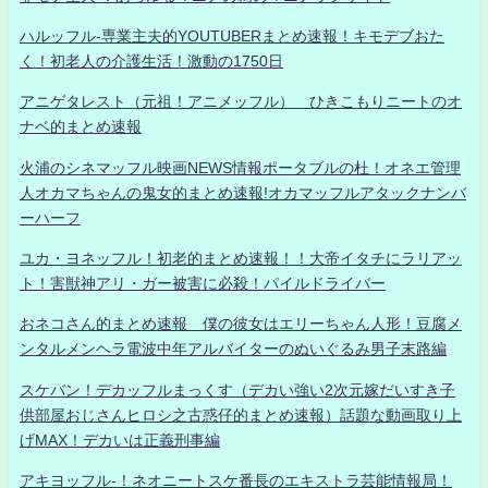
ハルッフル-専業主夫的YOUTUBERまとめ速報！キモデブおた
く！初老人の介護生活！激動の1750日
アニゲタレスト（元祖！アニメッフル） ひきこもりニートのオ
ナベ的まとめ速報
火浦のシネマッフル映画NEWS情報ポータブルの杜！オネエ管理
人オカマちゃんの鬼女的まとめ速報!オカマッフルアタックナンバ
ーハーフ
ユカ・ヨネッフル！初老的まとめ速報！！大帝イタチにラリアッ
ト！害獣神アリ・ガー被害に必殺！パイルドライバー
おネコさん的まとめ速報 僕の彼女はエリーちゃん人形！豆腐メ
ンタルメンヘラ電波中年アルバイターのぬいぐるみ男子末路編
スケバン！デカッフルまっくす（デカい強い2次元嫁だいすき子
供部屋おじさんヒロシ之古惑仔的まとめ速報）話題な動画取り上
げMAX！デカいは正義刑事編
アキヨッフル-！ネオニートスケ番長のエキストラ芸能情報局！