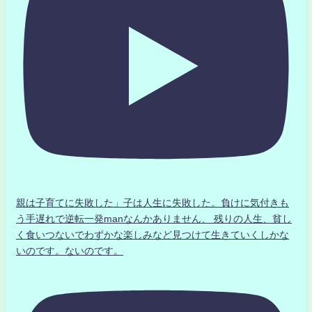
親は子育てに失敗した」子は人生に失敗した。負けに気付きも
う手遅れで逆転一発manなんかありません、 残りの人生、貧し
く食いつないでわずかな楽しみなど見つけて生きていくしかな
いのです。ないのです。