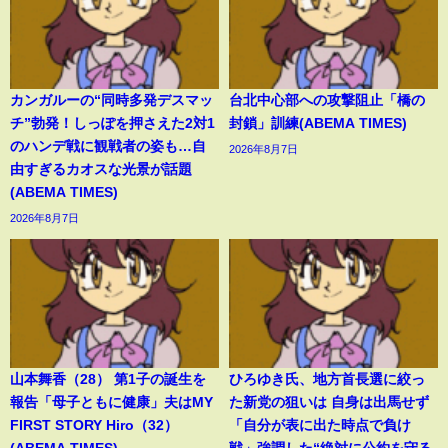
カンガルーの“同時多発デスマッ
台北中心部への攻撃阻止「橋の
チ”勃発！しっぽを押さえた2対1
封鎖」訓練(ABEMA TIMES)
のハンデ戦に観戦者の姿も…自
2026年8月7日
由すぎるカオスな光景が話題
(ABEMA TIMES)
2026年8月7日
山本舞香（28） 第1子の誕生を
ひろゆき氏、地方首長選に絞っ
報告「母子ともに健康」夫はMY
た新党の狙いは 自身は出馬せず
FIRST STORY Hiro（32）
「自分が表に出た時点で負け