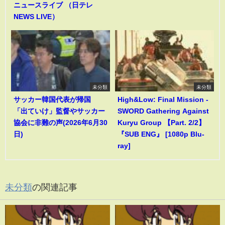
ニュースライブ （日テレ
NEWS LIVE）
未分類
未分類
サッカー韓国代表が帰国
High&Low: Final Mission -
「出ていけ」監督やサッカー
SWORD Gathering Against
協会に非難の声(2026年6月30
Kuryu Group 【Part. 2/2】
日)
『SUB ENG』 [1080p Blu-
ray]
未分類
の関連記事