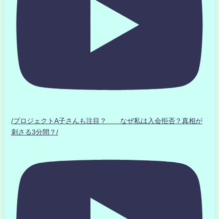
/プロジェクトA子さんも注目？ なぜ私は入会拒否？真相が
刺さる3分間？/