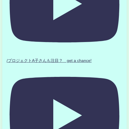
/プロジェクトA子さんも注目？ get a chance!