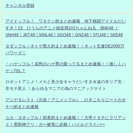
チャンネル登録
アイドッフル！ ワタクシ的まとめ速報 地下格闘アイドルだい
すき！23 ひうらのアニメ放送局101ちゃんねる BNK48 ！
SNH48！JKT48！MNL48！SGO48！GNZ48！STU48！SKE48
タダッフル！ネトゲ廃人的まとめ速報！！ネット乞食DE2000万
パワーズ！
・ハゲッフル！哀愁のハゲ男の髪ってるまとめ速報！！激しくハ
ゲっTEL？
ロボットアニメ！メカと美少女キャラだいすき永遠の非リア充・
非モテ星人 ！あらゆるマニアの為のマニアックサイト
アニゲタレスト（元祖！アニメッフル） ひきこもりニートのオ
ナベ的まとめ速報
ユカ・ヨネッフル！初老的まとめ速報！！大帝イタチにラリアッ
ト！害獣神アリ・ガー被害に必殺！パイルドライバー