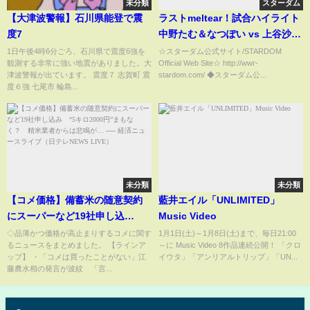
未分類
スターダム
【大津波警報】石川県能登で震
ラストmeltear！試合ハイライト
度7
中野たむ＆なつぽい vs 上谷沙弥
＆小波！-4.12名古屋大会-
1日午後4時6分ごろ、石川県で震度6強を
☆スターダム公式サイト/STARDOM
観測する非常に強い地震がありました。大
Official Web Site☆ http://wwr-
【STARDOM】
津波警報が出ています。 震度７ 志賀町 震
stardom.com/ ◆スターダム公...
度６強 七尾市 輪島...
未分類
未分類
【コメ価格】備蓄米の随意契約
藍井エイル「UNLIMITED」
にスーパーなど19社申し込
Music Video
み “5キロ2000円”まもなく？
◇品薄かつ価格が高止まりするコメに関す
1月1日(土)～1月8日(土)まで、毎日21:00
るニュースをまとめました。 【ラインア
～に Music Video 8作品連続公開！ 「クロ
精米業者からは悲鳴が… ── 経
ップ】 ・「コメは買ったことがない」江
イウタ」「アンリアルトリップ」「UN...
済ニュースライブ（日テレNEWS
藤農水相の発言が波紋 「言...
LIVE）