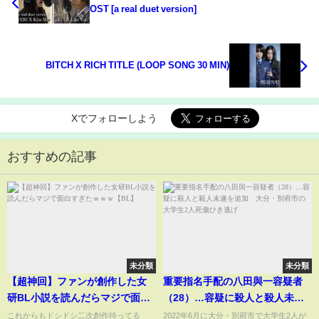
OST [a real duet version]
BITCH X RICH TITLE (LOOP SONG 30 MIN)
Xでフォローしよう
おすすめの記事
未分類
未分類
【超神回】ファンが創作した女
重要指名手配の八田與一容疑者
研BL小説を読んだらマジで面白
（28）…容疑に殺人と殺人未遂
すぎたｗｗｗ【BL】
を追加 大分・別府市の大学生2
これからもドシドシ二次創作待ってる
2022年6月に大分・別府市で大学生2人が