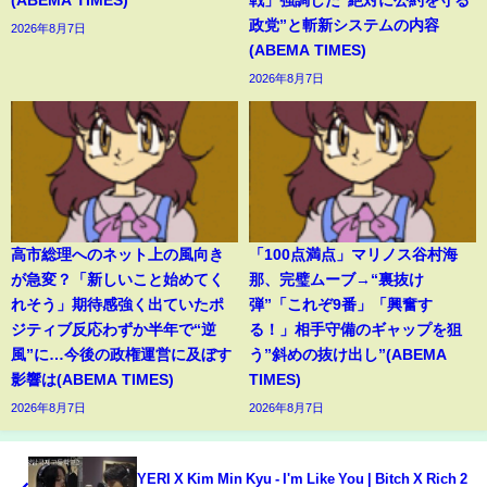
(ABEMA TIMES)
戦」強調した“絶対に公約を守る
政党”と斬新システムの内容
2026年8月7日
(ABEMA TIMES)
2026年8月7日
高市総理へのネット上の風向き
「100点満点」マリノス谷村海
が急変？「新しいこと始めてく
那、完璧ムーブ→“裏抜け
れそう」期待感強く出ていたポ
弾”「これぞ9番」「興奮す
ジティブ反応わずか半年で“逆
る！」相手守備のギャップを狙
風”に…今後の政権運営に及ぼす
う”斜めの抜け出し”(ABEMA
影響は(ABEMA TIMES)
TIMES)
2026年8月7日
2026年8月7日
YERI X Kim Min Kyu - I'm Like You | Bitch X Rich 2