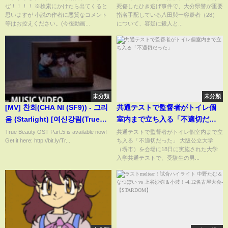
ぜ！！！！ ※検索にかけたら出てくると
死傷したひき逃げ事件で、大分県警が重要
人死傷ひき逃げ
思いますが 小説の作者に悪質なコメント
指名手配している八田與一容疑者（28）
等はお控えください。(今後動画...
について、容疑に殺人と...
未分類
未分類
[MV] 찬희(CHA NI (SF9)) - 그리
共通テストで監督者がトイレ個
움 (Starlight) [여신강림(True
室内まで立ち入る「不適切だっ
Beauty) OST Part 5]
た」
True Beauty OST Part.5 is available now!
共通テストで監督者がトイレ個室内まで立
Get it here: http://bit.ly/Tr...
ち入る「不適切だった」 大阪公立大学
（堺市）を会場に18日に実施された大学
入学共通テストで、受験生の男...