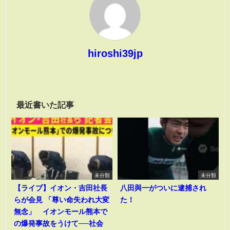
hiroshi39jp
最近書いた記事
未分類
未分類
【ライブ】イオン・吉田社長
八田與一がついに逮捕され
らが会見 「尊い命失われ大変
た！
無念」 イオンモール熊本で
の爆発事故をうけて──社会