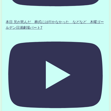
本日 兄が死んだ 葬式には行かなかった などなど 木曜ゴー
ルデン日浦劇場パート7