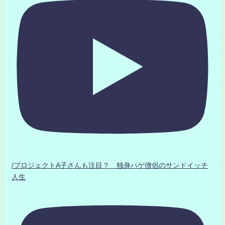
/プロジェクトA子さんも注目？ 独身ハゲ僧侶のサンドイッチ
人生