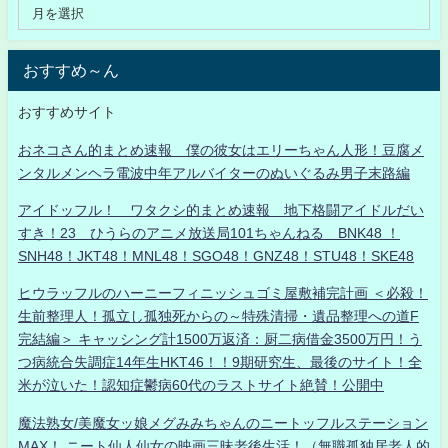
おすすめ～ん
おすすめサイト
おネコさん的まとめ速報 僕の彼女はエリーちゃん人形！豆腐メ
ンタルメンヘラ電波中年アルバイターのぬいぐるみ男子末路編
アイドッフル！ ワタクシ的まとめ速報 地下格闘アイドルだい
すき！23 ひうらのアニメ放送局101ちゃんねる BNK48 ！
SNH48！JKT48！MNL48！SGO48！GNZ48！STU48！SKE48
ヒウラッフルのハーニーフィニッシュゴミ屋敷補完計画 ＜必殺！
生前整理人！孤立し孤独死からの～特殊清掃・遺品整理への道F
完結編＞ キャッシング計1500万返済：厨二病借金3500万円！う
つ病統合失調症14年生HKT46！！9期研究生、最後のサイト！全
米が泣いた！認知症鬱病60代のラストサイト絶賛！公開中
魔法熟女/美魔女ッ娘メグみみちゃんのニートッフルステーション
MAX！ ニート仙人仙女の映画三昧老後生活！（無職孤独居老人的