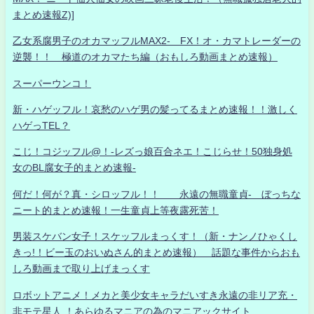
まとめ速報Z)]
乙女系腐男子のオカマッフルMAX2- FX！オ・カマトレーダーの
逆襲！！ 極道のオカマたち編（おもしろ動画まとめ速報）
スーパーウンコ！
新・ハゲッフル！哀愁のハゲ男の髪ってるまとめ速報！！激しく
ハゲっTEL？
こじ！コジッフル@！-レズっ娘百合ネエ！こじらせ！50独身処
女のBL腐女子的まとめ速報-
何だ！何が？真・シロッフル！！ 永遠の無職童貞- ぼっちな
ニート的まとめ速報！一生童貞上等夜露死苦！
男装スケバン女子！スケッフルまっくす！（新・ナンノひゃくし
きっ!！ビー玉のおいぬさん的まとめ速報） 話題な事件からおも
しろ動画まで取り上げまっくす
ロボットアニメ！メカと美少女キャラだいすき永遠の非リア充・
非モテ星人 ！あらゆるマニアの為のマニアックサイト