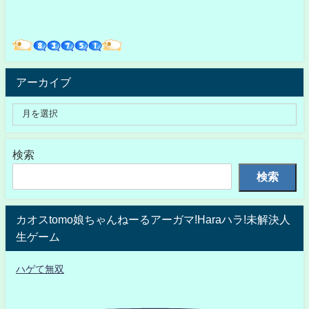
アーカイブ
検索
検索
カオスtomo娘ちゃんねーるアーガマ!Haraハラ!未解決人
生ゲーム
ハゲて無双