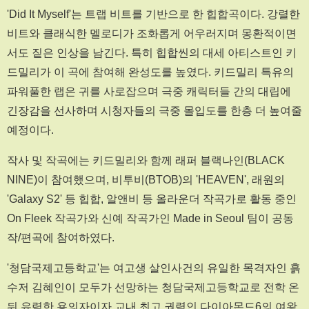
'Did It Myself'는 트랩 비트를 기반으로 한 힙합곡이다. 강렬한
비트와 클래식한 멜로디가 조화롭게 어우러지며 몽환적이면
서도 짙은 인상을 남긴다. 특히 힙합씬의 대세 아티스트인 키
드밀리가 이 곡에 참여해 완성도를 높였다. 키드밀리 특유의
파워풀한 랩은 귀를 사로잡으며 극중 캐릭터들 간의 대립에
긴장감을 선사하며 시청자들의 극중 몰입도를 한층 더 높여줄
예정이다.
작사 및 작곡에는 키드밀리와 함께 래퍼 블랙나인(BLACK
NINE)이 참여했으며, 비투비(BTOB)의 'HEAVEN', 래원의
'Galaxy S2' 등 힙합, 알앤비 등 올라운더 작곡가로 활동 중인
On Fleek 작곡가와 신예 작곡가인 Made in Seoul 팀이 공동
작/편곡에 참여하였다.
'청담국제고등학교'는 여고생 살인사건의 유일한 목격자인 흙
수저 김혜인이 모두가 선망하는 청담국제고등학교로 전학 온
뒤 유력한 용의자이자 교내 최고 권력인 다이아몬드6의 여왕