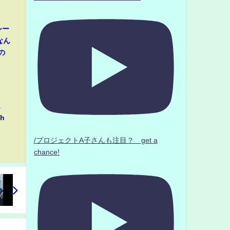
シー
なん
の
…
h
/プロジェクトA子さんも注目？ get a
chance!