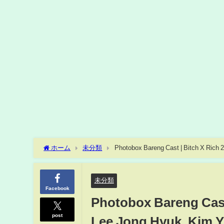
ホーム
未分類
Photobox Bareng Cast | Bitch X Rich 
未分類
Facebook
Photobox Bareng Cast 
post
Lee Jong Hyuk, Kim 