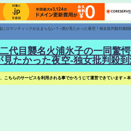
速報にロマンティックが止まらない？--僕が見たかった夜空！独女批判殺到激闘
！--二代目襲名火浦氷子の一同
見たかった夜空-独女批判殺到
、こちらのサービスを利用される事でかろうじて運営できています＞本