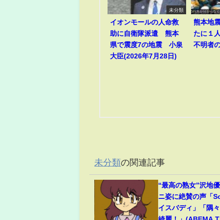
未分類
イオンモールの人命救
熊本地
助に自衛隊派遣 熊本
たに１
県で震度7の地震 小泉
不明者
大臣(2026年7月28日)
未分類
の関連記事
“最高の熟女”沢地優
ニ姿に絶賛の声「So
イスバディ」「隅
綺麗！」(ABEMA TI