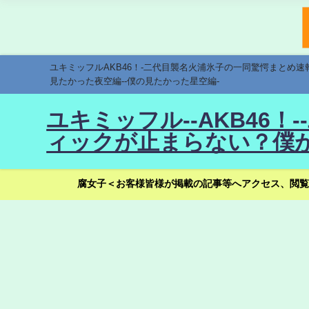
ユキミッフルAKB46！-二代目襲名火浦氷子の一同驚愕まとめ
見たかった夜空編--僕の見たかった星空編-
ユキミッフル--AKB46
ィックが止まらない？僕が
腐女子＜お客様皆様が掲載の記事等へアクセス、閲覧