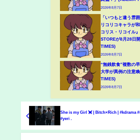
2026年8月7日
「いつもと違う雰
リコリコキャラが
コリス・リコイル』P
STOREが8月28日開
TIMES)
2026年8月7日
“無銭飲食”複数の
大学が異例の注意喚起
TIMES)
2026年8月7日
She is my Girl 💓 | Bitch×Rich | #kdrama 
#yeri .