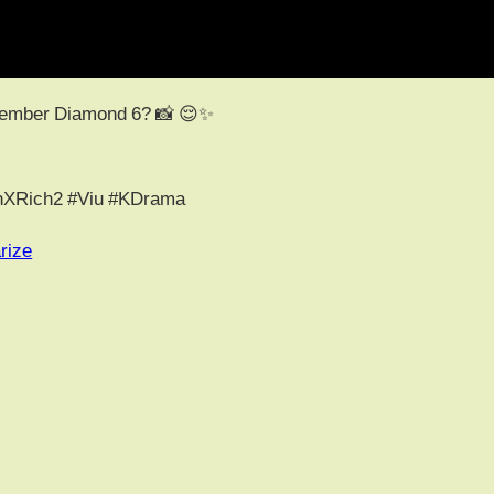
member Diamond 6? 📸 😌✨
hXRich2 #Viu #KDrama
rize