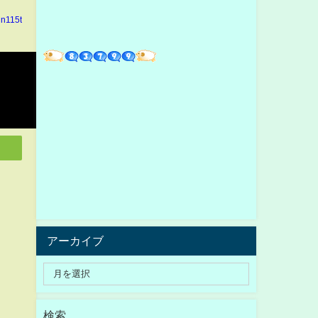
in115t
アーカイブ
検索