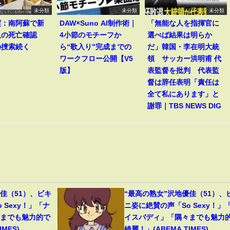
未分類
未分類
未分類
震：南阿蘇で新
DAW×Suno AI制作術｜
「無能な人を指揮官に
人の死亡確認
4小節のモチーフか
選べば結果は明らか
の捜索続く
ら“歌入り”完成までの
だ」韓国・李在明大統
ワークフロー公開【V5
領 サッカー洪明甫 代
版】
表監督を批判 代表監
督は辞任表明「責任は
全て私にあります」と
謝罪｜TBS NEWS DIG
佳（51）、ビキ
“最高の熟女”沢地優佳（51）、
 Sexy！」「ナ
ニ姿に絶賛の声「So Sexy！」
々までも魅力的で
イスバディ」「隅々までも魅力
MES)
綺麗！」(ABEMA TIMES)