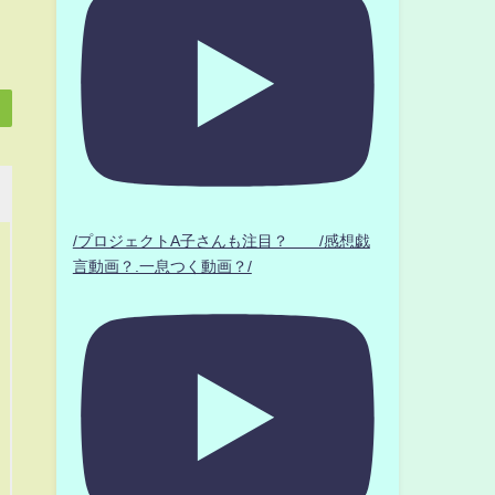
/プロジェクトA子さんも注目？ /感想戯
言動画？.一息つく動画？/