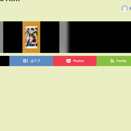
j
はてブ
Pocket
Feedly