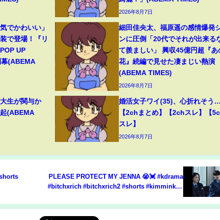
2026年8月7日
囲気でかわいい」
細田佳央太、福原遥の感情爆発
和装で登場！『リ
ンに圧倒「20代でそれが出来る
OP UP
て羨ましい」 興収45億円超『あ
幕(ABEMA
花』続編で見せた凄まじい熱演
(ABEMA TIMES)
2026年8月7日
早大生が関与か
婚活女子ワイ(35)、心折れそう
(ABEMA
【2chまとめ】【2chスレ】【5c
スレ】
2026年8月7日
#shorts
PLEASE PROTECT MY JENNA 😭💓 #kdrama
#bitchxrich #bitchxrich2 #shorts #kimminkyu
#kimyerim