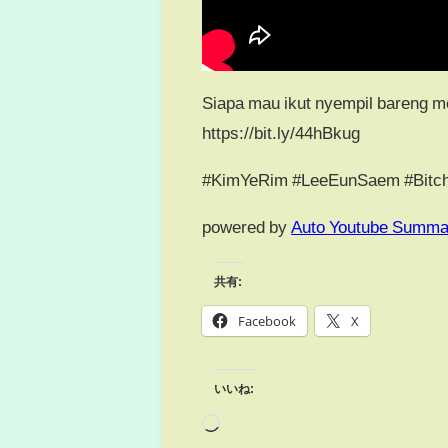
Siapa mau ikut nyempil bareng 
https://bit.ly/44hBkug
#KimYeRim #LeeEunSaem #Bitc
powered by
Auto Youtube Summa
共有:
Facebook
X
いいね: