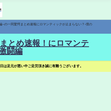
編--の一同驚愕まとめ速報にロマンティックが止まらない？-僕の
驚愕まとめ速報！にロマンテ
激闘編
日は足元が悪い中ご足労頂き誠に有難うございます。