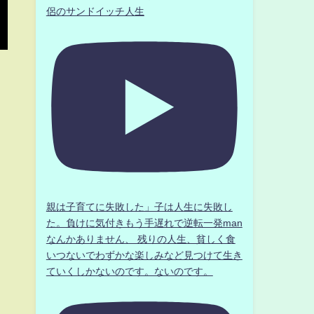
侶のサンドイッチ人生
親は子育てに失敗した」子は人生に失敗し
た。負けに気付きもう手遅れで逆転一発man
なんかありません、 残りの人生、貧しく食
いつないでわずかな楽しみなど見つけて生き
ていくしかないのです。ないのです。