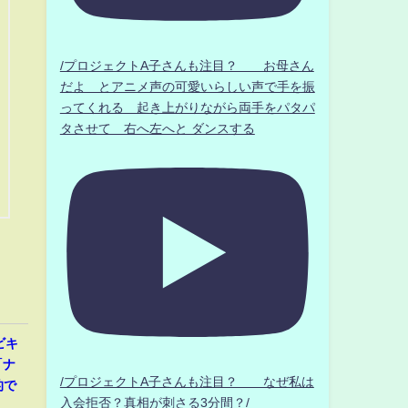
/プロジェクトA子さんも注目？ お母さん
だよ とアニメ声の可愛いらしい声で手を振
ってくれる 起き上がりながら両手をパタパ
タさせて 右へ左へと ダンスする
ビキ
「ナ
/プロジェクトA子さんも注目？ なぜ私は
的で
入会拒否？真相が刺さる3分間？/