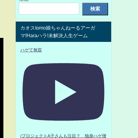
検索
カオスtomo娘ちゃんねーるアーガ
マ!Haraハラ!未解決人生ゲーム
ハゲて無双
/プロジェクトA子さんも注目？ 独身ハゲ僧