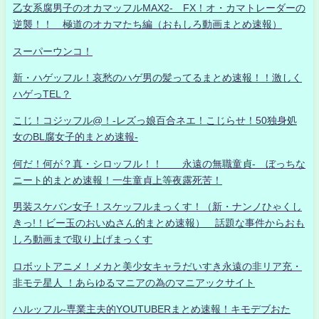
乙女系腐男子のオカマッフルMAX2- FX！オ・カマトレーダーの
逆襲！！ 極道のオカマたち編（おもしろ動画まとめ速報）
スーパーウンコ！
新・ハゲッフル！哀愁のハゲ男の髪ってるまとめ速報！！激しく
ハゲっTEL？
こじ！コジッフル@！-レズっ娘百合ネエ！こじらせ！50独身処
女のBL腐女子的まとめ速報-
何だ！何が？真・シロッフル！！ 永遠の無職童貞- ぼっちな
ニート的まとめ速報！一生童貞上等夜露死苦！
男装スケバン女子！スケッフルまっくす！（新・ナンノひゃくし
きっ!！ビー玉のおいぬさん的まとめ速報） 話題な事件からおも
しろ動画まで取り上げまっくす
ロボットアニメ！メカと美少女キャラだいすき永遠の非リア充・
非モテ星人 ！あらゆるマニアの為のマニアックサイト
ハルッフル-専業主夫的YOUTUBERまとめ速報！キモデブおた