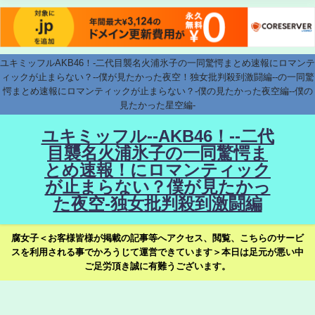
ユキミッフルAKB46！-二代目襲名火浦氷子の一同驚愕まとめ速報にロマンテ
ィックが止まらない？--僕が見たかった夜空！独女批判殺到激闘編--の一同驚
愕まとめ速報にロマンティックが止まらない？-僕の見たかった夜空編--僕の
見たかった星空編-
ユキミッフル--AKB46！--二代
目襲名火浦氷子の一同驚愕ま
とめ速報！にロマンティック
が止まらない？僕が見たかっ
た夜空-独女批判殺到激闘編
腐女子＜お客様皆様が掲載の記事等へアクセス、閲覧、こちらのサービ
スを利用される事でかろうじて運営できています＞本日は足元が悪い中
ご足労頂き誠に有難うございます。