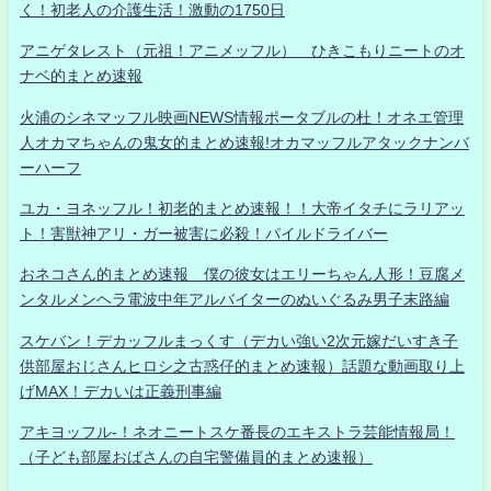
く！初老人の介護生活！激動の1750日
アニゲタレスト（元祖！アニメッフル） ひきこもりニートのオ
ナベ的まとめ速報
火浦のシネマッフル映画NEWS情報ポータブルの杜！オネエ管理
人オカマちゃんの鬼女的まとめ速報!オカマッフルアタックナンバ
ーハーフ
ユカ・ヨネッフル！初老的まとめ速報！！大帝イタチにラリアッ
ト！害獣神アリ・ガー被害に必殺！パイルドライバー
おネコさん的まとめ速報 僕の彼女はエリーちゃん人形！豆腐メ
ンタルメンヘラ電波中年アルバイターのぬいぐるみ男子末路編
スケバン！デカッフルまっくす（デカい強い2次元嫁だいすき子
供部屋おじさんヒロシ之古惑仔的まとめ速報）話題な動画取り上
げMAX！デカいは正義刑事編
アキヨッフル-！ネオニートスケ番長のエキストラ芸能情報局！
（子ども部屋おばさんの自宅警備員的まとめ速報）