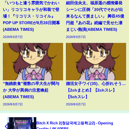
「いつもと違う雰囲気でかわい
細田佳央太、福原遥の感情爆発
い」リコリコキャラが和装で登
シーンに圧倒「20代でそれが出
場！『リコリス・リコイル』
来るなんて羨ましい」 興収45億
POP UP STOREが8月28日開幕
円超『あの花』続編で見せた凄
(ABEMA TIMES)
まじい熱演(ABEMA TIMES)
2026年8月7日
2026年8月7日
“無銭飲食”複数の早大生が関与
婚活女子ワイ(35)、心折れそう…
か 大学が異例の注意喚起
【2chまとめ】【2chスレ】
(ABEMA TIMES)
【5chスレ】
2026年8月7日
2026年8月7日
Bitch X Rich 2(청담국제고등학교2) - Opening
Credits | 4K 60FPS