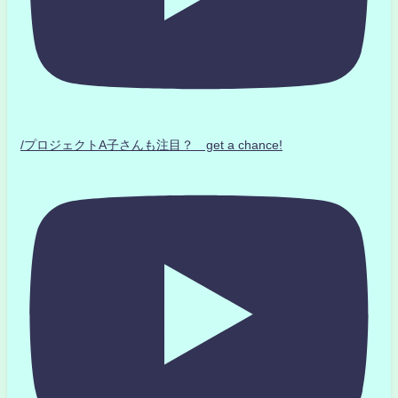
/プロジェクトA子さんも注目？ get a chance!