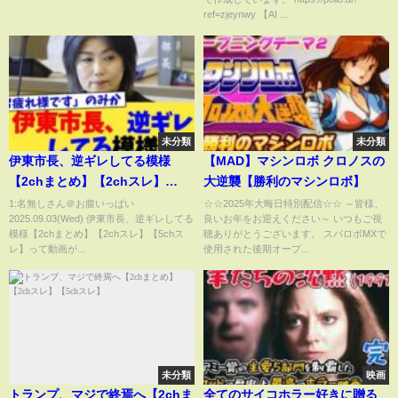
ref=zjeynwy 【AI ...
未分類
未分類
伊東市長、逆ギレしてる模様
【MAD】マシンロボ クロノスの
【2chまとめ】【2chスレ】
大逆襲【勝利のマシンロボ】
【5chスレ】
1:名無しさん＠お腹いっぱい
☆☆2025年大晦日特別配信☆☆ ～皆様、
2025.09.03(Wed) 伊東市長、逆ギレしてる
良いお年をお迎えください～ いつもご視
模様【2chまとめ】【2chスレ】【5chス
聴ありがとうございます。 スパロボMXで
レ】って動画が...
使用された後期オープ...
未分類
映画
トランプ、マジで終焉へ【2chま
全てのサイコホラー好きに贈る