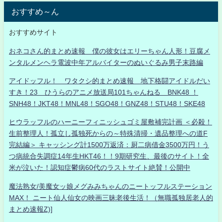
おすすめ～ん
おすすめサイト
おネコさん的まとめ速報 僕の彼女はエリーちゃん人形！豆腐メ
ンタルメンヘラ電波中年アルバイターのぬいぐるみ男子末路編
アイドッフル！ ワタクシ的まとめ速報 地下格闘アイドルだい
すき！23 ひうらのアニメ放送局101ちゃんねる BNK48 ！
SNH48！JKT48！MNL48！SGO48！GNZ48！STU48！SKE48
ヒウラッフルのハーニーフィニッシュゴミ屋敷補完計画 ＜必殺！
生前整理人！孤立し孤独死からの～特殊清掃・遺品整理への道F
完結編＞ キャッシング計1500万返済：厨二病借金3500万円！う
つ病統合失調症14年生HKT46！！9期研究生、最後のサイト！全
米が泣いた！認知症鬱病60代のラストサイト絶賛！公開中
魔法熟女/美魔女ッ娘メグみみちゃんのニートッフルステーション
MAX！ ニート仙人仙女の映画三昧老後生活！（無職孤独居老人的
まとめ速報Z)]