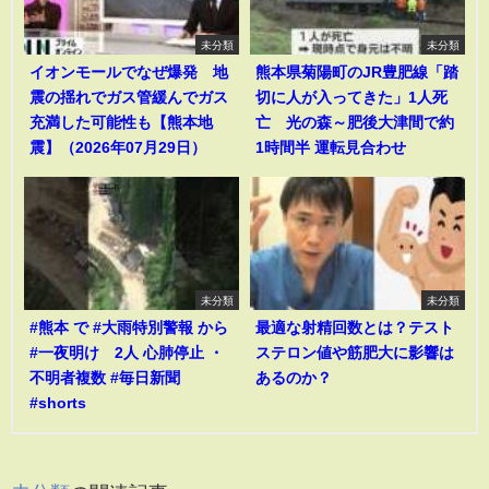
未分類
未分類
イオンモールでなぜ爆発 地
熊本県菊陽町のJR豊肥線「踏
震の揺れでガス管緩んでガス
切に人が入ってきた」1人死
充満した可能性も【熊本地
亡 光の森～肥後大津間で約
震】（2026年07月29日）
1時間半 運転見合わせ
未分類
未分類
#熊本 で #大雨特別警報 から
最適な射精回数とは？テスト
#一夜明け 2人 心肺停止 ・
ステロン値や筋肥大に影響は
不明者複数 #毎日新聞
あるのか？
#shorts