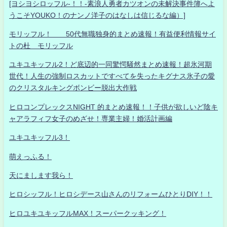
[ヨシヨシロッフル-！！-素浪人勇者カツオンの未解決事件簿へよ
うこそYOUKO！のナンノ洋子のはなしは信じるな編）]
モリッフル！ 50代無職独身的まとめ速報！有益便利情報サイ
トの杜 モリッフル
ユキユキッフル2！ど底辺的一同驚愕騒然まとめ速報！超氷河期
世代！人生の強制ロスカットですべてを失ったキグナス氷子の愛
のクリスタルキングボンビー脱出大作戦
ヒロコンプレックスNIGHT 的まとめ速報！！子供が欲しいど陰キ
ャアラフィフ女子のめざせ！専業主婦！婚活計画編
ユキユキッフル3！
萌えっふる！
天にまします我ら！
ヒロシッフル！ヒロシデース山さんのリフォームひとりDIY！！
ヒロユキユキッフルMAX！スーパークッキング！