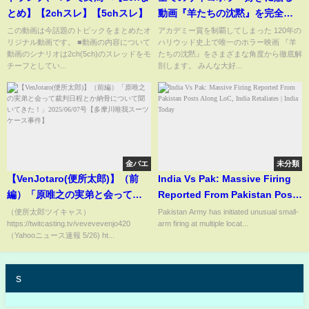
とめ】【2chスレ】【5chスレ】
動画『羊たちの沈黙』を完全解
説！
この動画は今話題のトピックをまとめたオ
アカデミー賞を制覇してしまった 120年の
リジナル動画です。 ■動画の内容について
ハリウッド史上で唯一のホラー映画 『羊
動画のシナリオは2ch(5ch)のスレッドをモ
たちの沈黙』をさまざまな角度から徹底解
チーフとしてい...
剖します。 みんな大好...
金バエ
未分類
【VenJotaro(便所太郎)】（前
India Vs Pak: Massive Firing
編）「原唯之の実弟と会って裁
Reported From Pakistan Posts
判日程とか納骨について聞いて
Along LoC, India Retaliates |
（便所太郎ツイキャス）
Pakistan Army has initiated unusual small-
https://twitcasting.tv/vevevevenjo420
arm firing at multiple locat...
きた！」2025/06/07号【多摩川
India Today
（Yahooニュース速報 5/26) ht...
唯我スーツケース事件】
s