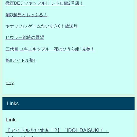
徹夜DEテツヤッフル!！レトロ館2号店！
剛Q超児ともっふる！
ヤナッフル ゲームだいすき6！放送局
ヒウラー総統の野望
三代目 ユキユキッフル 花のひうら組! 見参！
魁!!アイドル塾!
t112
Links
Link
【アイドルだいすき！2】「IDOL DAISUKI！」