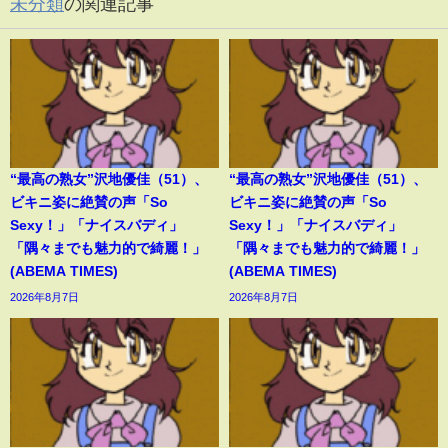
未分類
の関連記事
“最高の熟女”沢地優佳（51）、
“最高の熟女”沢地優佳（51）、
ビキニ姿に絶賛の声「So
ビキニ姿に絶賛の声「So
Sexy！」「ナイスバディ」
Sexy！」「ナイスバディ」
「隅々までも魅力的で綺麗！」
「隅々までも魅力的で綺麗！」
(ABEMA TIMES)
(ABEMA TIMES)
2026年8月7日
2026年8月7日