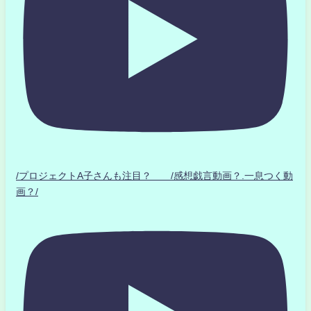
/プロジェクトA子さんも注目？ /感想戯言動画？.一息つく動
画？/