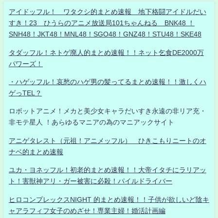
アイドッフル！ ワタクシ的まとめ速報 地下格闘アイドルだい
すき！23 ひうらのアニメ放送局101ちゃんねる BNK48 ！
SNH48！JKT48！MNL48！SGO48！GNZ48！STU48！SKE48
タダッフル！ネトゲ廃人的まとめ速報！！ネット乞食DE2000万
パワーズ！
・ハゲッフル！哀愁のハゲ男の髪ってるまとめ速報！！激しくハ
ゲっTEL？
ロボットアニメ！メカと美少女キャラだいすき永遠の非リア充・
非モテ星人 ！あらゆるマニアの為のマニアックサイト
アニゲタレスト（元祖！アニメッフル） ひきこもりニートのオ
ナベ的まとめ速報
ユカ・ヨネッフル！初老的まとめ速報！！大帝イタチにラリアッ
ト！害獣神アリ・ガー被害に必殺！パイルドライバー
ヒロコンプレックスNIGHT 的まとめ速報！！子供が欲しいど陰キ
ャアラフィフ女子のめざせ！専業主婦！婚活計画編