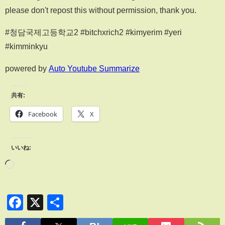
please don't repost this without permission, thank you.
#청담국제고등학교2 #bitchxrich2 #kimyerim #yeri
#kimminkyu
powered by
Auto Youtube Summarize
共有:
Facebook
X
いいね:
Facebook
X
共
有