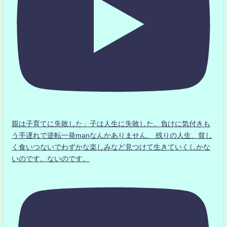
親は子育てに失敗した」子は人生に失敗した。負けに気付きも
う手遅れで逆転一発manなんかありません、 残りの人生、貧し
く食いつないでわずかな楽しみなど見つけて生きていくしかな
いのです。ないのです。