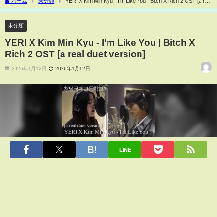
ホーム
未分類
YERI X Kim Min Kyu - I'm Like You | Bitch X Rich 2 OST [a real
duet version]
未分類
YERI X Kim Min Kyu - I'm Like You | Bitch X
Rich 2 OST [a real duet version]
2026年1月12日
2026年1月12日
LINE