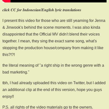
𝒄𝒍𝒊𝒄𝒌 𝑪𝑪 𝒇𝒐𝒓 𝑰𝒏𝒅𝒐𝒏𝒆𝒔𝒊𝒂𝒏/𝑬𝒏𝒈𝒍𝒊𝒔𝒉 𝒍𝒚𝒓𝒊𝒄 𝒕𝒓𝒂𝒏𝒔𝒍𝒂𝒕𝒊𝒐𝒏𝒔
I present this video for those who are still yearning for Jenna
& Jinwook's behind the scene moments. I was also kinda
disappointed that the Official MV didn't blend their voices
together. I mean, they sing the exact same song, what's
stopping the production house/company from making it like
this?!?!
the literal meaning of "a right ship in the wrong genre with a
bad marketing."
tbh, I had already uploaded this video on Twitter, but I added
an additional clip at the end of this version, hope you guys
enjoy!!
P.S. all rights of the video materials go to the owners.