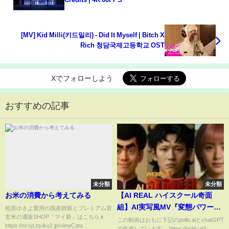
[MV] Kid Milli(키드밀리) - Did It Myself | Bitch X
Rich 청담국제고등학교 OST
Xでフォローしよう
おすすめの記事
未分類
未分類
お米の消費から考えてみる
【AI REAL ハイスクール奇面
組】AI実写風MV『変態パワー☆
柏原ゆきよ愛用の国産雑穀とプレミアム若
玄米の通販SHOP「マイ穀」はこちら↡
フルスロットル！』 #一堂零
この動画はおもに下記のpollo.aiとchatGPT
https://ecsp.tsuku2.jp/viewCata...
で作成しています。 https://pollo.ai?