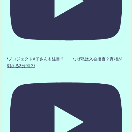
/プロジェクトA子さんも注目？ なぜ私は入会拒否？真相が
刺さる3分間？/