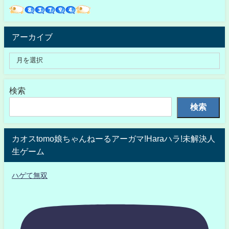
アーカイブ
検索
検索
カオスtomo娘ちゃんねーるアーガマ!Haraハラ!未解決人
生ゲーム
ハゲて無双