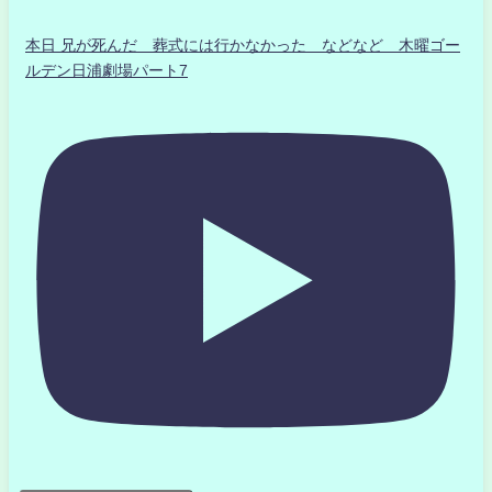
本日 兄が死んだ 葬式には行かなかった などなど 木曜ゴー
ルデン日浦劇場パート7