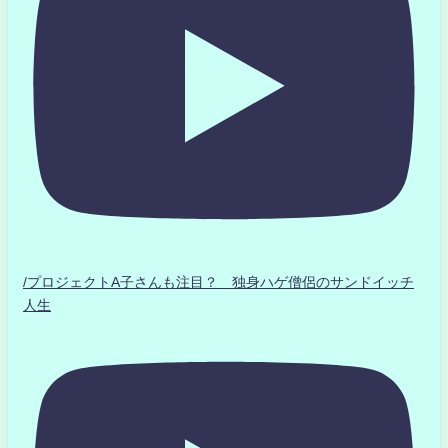
/プロジェクトA子さんも注目？ 独身ハゲ僧侶のサンドイッチ
人生