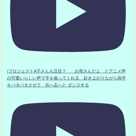
/プロジェクトA子さんも注目？ お母さんだよ とアニメ声
の可愛いらしい声で手を振ってくれる 起き上がりながら両手
をパタパタさせて 右へ左へと ダンスする