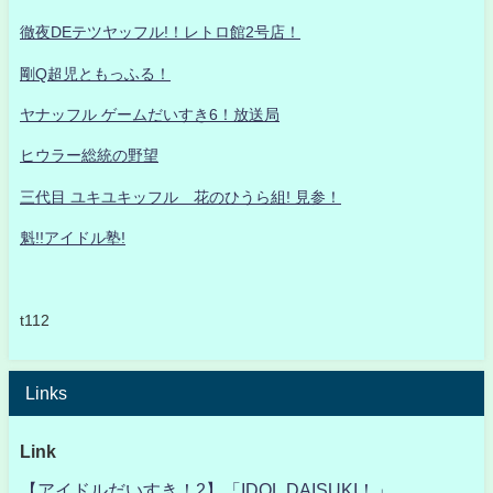
徹夜DEテツヤッフル!！レトロ館2号店！
剛Q超児ともっふる！
ヤナッフル ゲームだいすき6！放送局
ヒウラー総統の野望
三代目 ユキユキッフル 花のひうら組! 見参！
魁!!アイドル塾!
t112
Links
Link
【アイドルだいすき！2】「IDOL DAISUKI！」