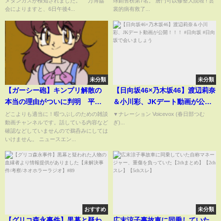
メタンガスが検知されました。 万博協
球銷售榜第7名。 唐門可以修整大院啦 ! 雲
会によりますと、6日午後4...
裳的病有救了...
未分類
未分類
【ガーシー砲】キンプリ解散の
【日向坂46×乃木坂46】渡辺莉奈
本当の理由がついに判明 平野
＆小川彩、JKデート動画が公
紫耀がなぜジュリー氏に激怒し
開！！！ #日向坂 #日向坂で会い
どこよりも適当に！暇つぶしのための雑談
▼ナレーション Voicevox (春日部つむ
動画チャンネルです。話している内容など
ぎ)...
たのかガーシーが暴露 思った
ましょう
確認などしていませんので鵜呑みにしては
以上にひどすぎた、辞めて当
いけません。 ニュースエン...
然 崩壊するジャニーズ帝国と
旧芸能界...（TTMつよし
おすすめ
未分類
【グリコ森永事件】黒幕と疑わ
広末涼子事故車に同乗していた