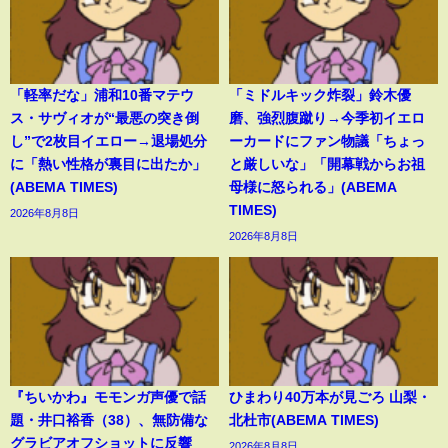
「軽率だな」浦和10番マテウ
「ミドルキック炸裂」鈴木優
ス・サヴィオが“最悪の突き倒
磨、強烈腹蹴り→今季初イエロ
し”で2枚目イエロー→退場処分
ーカードにファン物議「ちょっ
に「熱い性格が裏目に出たか」
と厳しいな」「開幕戦からお祖
(ABEMA TIMES)
母様に怒られる」(ABEMA
TIMES)
2026年8月8日
2026年8月8日
『ちいかわ』モモンガ声優で話
ひまわり40万本が見ごろ 山梨・
題・井口裕香（38）、無防備な
北杜市(ABEMA TIMES)
グラビアオフショットに反響
2026年8月8日