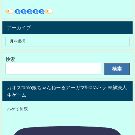
アーカイブ
検索
検索
カオスtomo娘ちゃんねーるアーガマ!Haraハラ!未解決人
生ゲーム
ハゲて無双