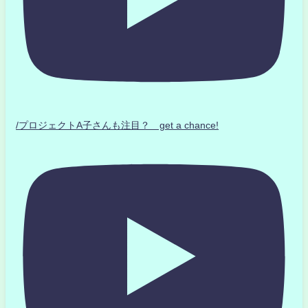
/プロジェクトA子さんも注目？ get a chance!