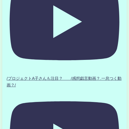
/プロジェクトA子さんも注目？ /感想戯言動画？.一息つく動
画？/