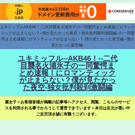
ユキミッフルAKB46！-二代目襲名火浦氷子の一同驚愕まとめ速報にロマンテ
ィックが止まらない？--僕が見たかった夜空！独女批判殺到激闘編--の一同驚
愕まとめ速報にロマンティックが止まらない？-僕の見たかった夜空編--僕の
見たかった星空編-
ユキミッフル--AKB46！--二代
目襲名火浦氷子の一同驚愕ま
とめ速報！にロマンティック
が止まらない？僕が見たかっ
た夜空-独女批判殺到激闘編
腐女子＜お客様皆様が掲載の記事等へアクセス、閲覧、こちらのサービ
スを利用される事でかろうじて運営できています＞本日は足元が悪い中
ご足労頂き誠に有難うございます。