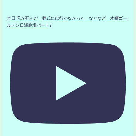
本日 兄が死んだ 葬式には行かなかった などなど 木曜ゴー
ルデン日浦劇場パート7