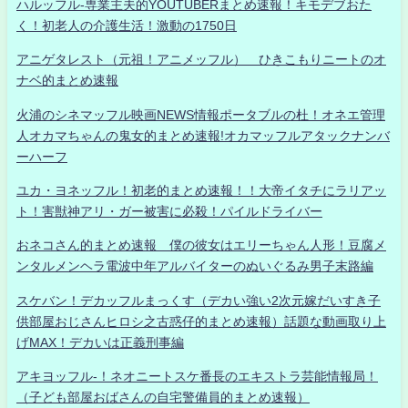
ハルッフル-専業主夫的YOUTUBERまとめ速報！キモデブおた
く！初老人の介護生活！激動の1750日
アニゲタレスト（元祖！アニメッフル） ひきこもりニートのオ
ナベ的まとめ速報
火浦のシネマッフル映画NEWS情報ポータブルの杜！オネエ管理
人オカマちゃんの鬼女的まとめ速報!オカマッフルアタックナンバ
ーハーフ
ユカ・ヨネッフル！初老的まとめ速報！！大帝イタチにラリアッ
ト！害獣神アリ・ガー被害に必殺！パイルドライバー
おネコさん的まとめ速報 僕の彼女はエリーちゃん人形！豆腐メ
ンタルメンヘラ電波中年アルバイターのぬいぐるみ男子末路編
スケバン！デカッフルまっくす（デカい強い2次元嫁だいすき子
供部屋おじさんヒロシ之古惑仔的まとめ速報）話題な動画取り上
げMAX！デカいは正義刑事編
アキヨッフル-！ネオニートスケ番長のエキストラ芸能情報局！
（子ども部屋おばさんの自宅警備員的まとめ速報）