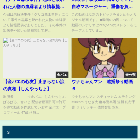
れた人物の血縁者より情報提供
自称マネージャー、重傷を負っ
がありました【未解決事件/考察/
ていた【2chまとめ】【2chス
今回は未解決事件「グリコ森永事件」につ
この動画は話題のトピックをまとめたオリ
いて 事件の黒幕と疑われた人物の血縁者
ジナル動画です。 ■動画の内容について
ネオホラーラジオ】#89
レ】【5chスレ】
より情報提供がありました。 その事件の
動画のシナリオは2ch(5ch)のスレッドをモ
出来事や頂いた情報関して解...
チーフとしていま...
金バエ
未分類
【金バエの心友】止まらない涙
ウナちゃんマン 逮捕祭り動画
の真相【しんやっちょ】
６
出演者 ⇒金バエ、しんやっちょ、
ウナちゃんマン スティッカム ムテキング
ぱるぱる、せいじ 配信者動画許可⇒許可
stickam うなぎ犬 麻布警察署 逮捕 犯行予
を得て動画を作成しています 金バエ プ
告 ｄｊリッキー 佐野智則 2ch...
ロフィール 47歳♂/ 無...
s