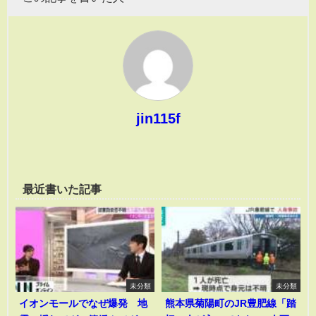
jin115f
最近書いた記事
未分類
未分類
イオンモールでなぜ爆発 地
熊本県菊陽町のJR豊肥線「踏