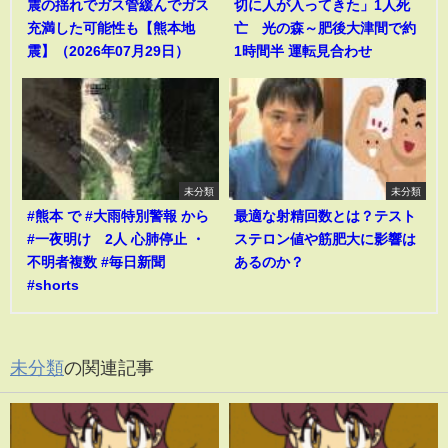
震の揺れでガス管緩んでガス
切に人が入ってきた」1人死
充満した可能性も【熊本地
亡 光の森～肥後大津間で約
震】（2026年07月29日）
1時間半 運転見合わせ
未分類
未分類
#熊本 で #大雨特別警報 から
最適な射精回数とは？テスト
#一夜明け 2人 心肺停止 ・
ステロン値や筋肥大に影響は
不明者複数 #毎日新聞
あるのか？
#shorts
未分類
の関連記事