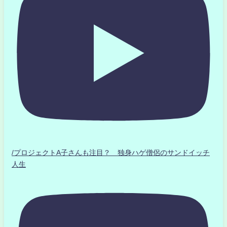
/プロジェクトA子さんも注目？ 独身ハゲ僧侶のサンドイッチ
人生