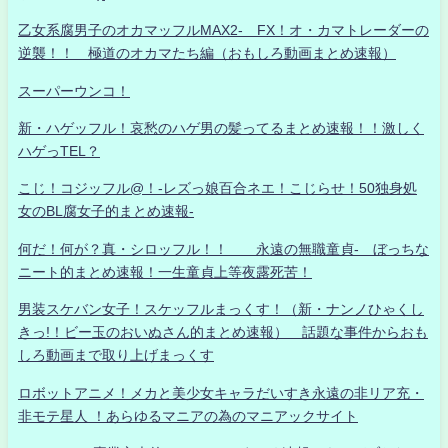
乙女系腐男子のオカマッフルMAX2- FX！オ・カマトレーダーの
逆襲！！ 極道のオカマたち編（おもしろ動画まとめ速報）
スーパーウンコ！
新・ハゲッフル！哀愁のハゲ男の髪ってるまとめ速報！！激しく
ハゲっTEL？
こじ！コジッフル@！-レズっ娘百合ネエ！こじらせ！50独身処
女のBL腐女子的まとめ速報-
何だ！何が？真・シロッフル！！ 永遠の無職童貞- ぼっちな
ニート的まとめ速報！一生童貞上等夜露死苦！
男装スケバン女子！スケッフルまっくす！（新・ナンノひゃくし
きっ!！ビー玉のおいぬさん的まとめ速報） 話題な事件からおも
しろ動画まで取り上げまっくす
ロボットアニメ！メカと美少女キャラだいすき永遠の非リア充・
非モテ星人 ！あらゆるマニアの為のマニアックサイト