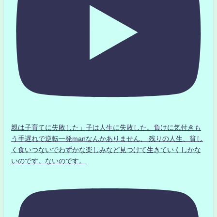
親は子育てに失敗した」子は人生に失敗した。負けに気付きも
う手遅れで逆転一発manなんかありません、 残りの人生、貧し
く食いつないでわずかな楽しみなど見つけて生きていくしかな
いのです。ないのです。