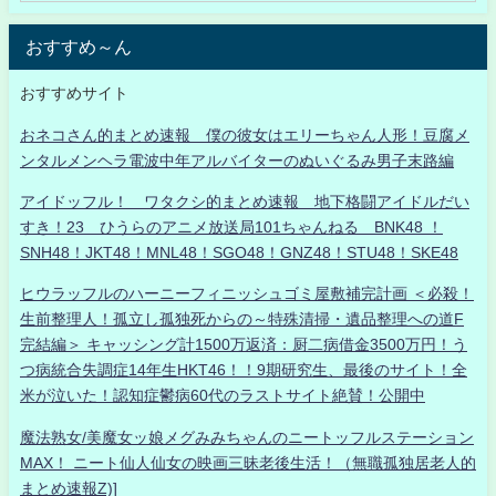
おすすめ～ん
おすすめサイト
おネコさん的まとめ速報 僕の彼女はエリーちゃん人形！豆腐メ
ンタルメンヘラ電波中年アルバイターのぬいぐるみ男子末路編
アイドッフル！ ワタクシ的まとめ速報 地下格闘アイドルだい
すき！23 ひうらのアニメ放送局101ちゃんねる BNK48 ！
SNH48！JKT48！MNL48！SGO48！GNZ48！STU48！SKE48
ヒウラッフルのハーニーフィニッシュゴミ屋敷補完計画 ＜必殺！
生前整理人！孤立し孤独死からの～特殊清掃・遺品整理への道F
完結編＞ キャッシング計1500万返済：厨二病借金3500万円！う
つ病統合失調症14年生HKT46！！9期研究生、最後のサイト！全
米が泣いた！認知症鬱病60代のラストサイト絶賛！公開中
魔法熟女/美魔女ッ娘メグみみちゃんのニートッフルステーション
MAX！ ニート仙人仙女の映画三昧老後生活！（無職孤独居老人的
まとめ速報Z)]