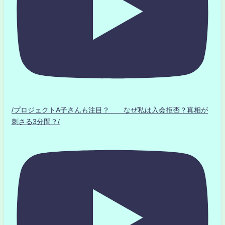
/プロジェクトA子さんも注目？ なぜ私は入会拒否？真相が
刺さる3分間？/