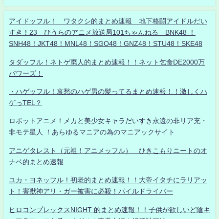
アイドッフル！ ワタクシ的まとめ速報 地下格闘アイドルだい
すき！23 ひうらのアニメ放送局101ちゃんねる BNK48 ！
SNH48！JKT48！MNL48！SGO48！GNZ48！STU48！SKE48
タダッフル！ネトゲ廃人的まとめ速報！！ネット乞食DE2000万
パワーズ！
・ハゲッフル！哀愁のハゲ男の髪ってるまとめ速報！！激しくハ
ゲっTEL？
ロボットアニメ！メカと美少女キャラだいすき永遠の非リア充・
非モテ星人 ！あらゆるマニアの為のマニアックサイト
アニゲタレスト（元祖！アニメッフル） ひきこもりニートのオ
ナベ的まとめ速報
ユカ・ヨネッフル！初老的まとめ速報！！大帝イタチにラリアッ
ト！害獣神アリ・ガー被害に必殺！パイルドライバー
ヒロコンプレックスNIGHT 的まとめ速報！！子供が欲しいど陰キ