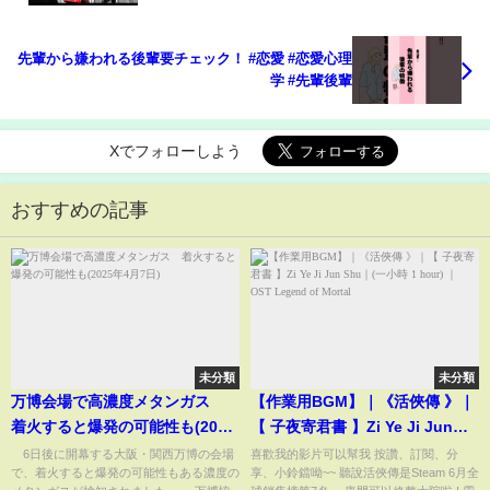
先輩から嫌われる後輩要チェック！ #恋愛 #恋愛心理
学 #先輩後輩
Xでフォローしよう
おすすめの記事
未分類
未分類
万博会場で高濃度メタンガス
【作業用BGM】｜《活俠傳 》｜
着火すると爆発の可能性も(2025
【 子夜寄君書 】Zi Ye Ji Jun
年4月7日)
Shu｜(一小時 1 hour) ｜ OST
6日後に開幕する大阪・関西万博の会場
喜歡我的影片可以幫我 按讚、訂閱、分
で、着火すると爆発の可能性もある濃度の
享、小鈴鐺呦~~ 聽說活俠傳是Steam 6月全
Legend of Mortal