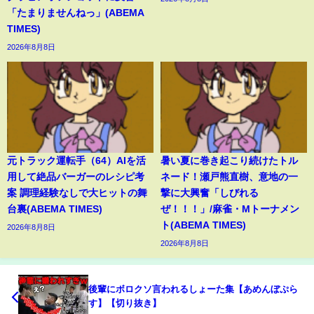
「たまりませんねっ」(ABEMA
TIMES)
2026年8月8日
元トラック運転手（64）AIを活
暑い夏に巻き起こり続けたトル
用して絶品バーガーのレシピ考
ネード！瀬戸熊直樹、意地の一
案 調理経験なしで大ヒットの舞
撃に大興奮「しびれる
台裏(ABEMA TIMES)
ぜ！！！」/麻雀・Mトーナメン
ト(ABEMA TIMES)
2026年8月8日
2026年8月8日
後輩にボロクソ言われるしょーた集【あめんぼぷら
す】【切り抜き】