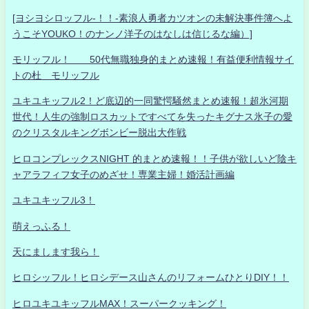
[ヨシヨシロッフル-！！-素浪人勇者カツオンの未解決事件簿へよ
うこそYOUKO！のナンノ洋子のはなしは信じるな編）]
モリッフル！ 50代無職独身的まとめ速報！有益便利情報サイ
トの杜 モリッフル
ユキユキッフル2！ど底辺的一同驚愕騒然まとめ速報！超氷河期
世代！人生の強制ロスカットですべてを失ったキグナス氷子の愛
のクリスタルキングボンビー脱出大作戦
ヒロコンプレックスNIGHT 的まとめ速報！！子供が欲しいど陰キ
ャアラフィフ女子のめざせ！専業主婦！婚活計画編
ユキユキッフル3！
萌えっふる！
天にまします我ら！
ヒロシッフル！ヒロシデース山さんのリフォームひとりDIY！！
ヒロユキユキッフルMAX！スーパークッキング！