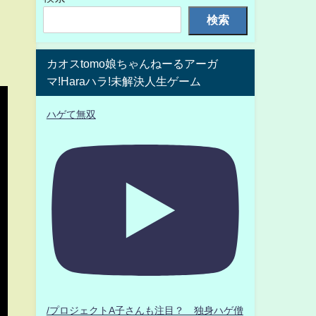
検索
カオスtomo娘ちゃんねーるアーガ
マ!Haraハラ!未解決人生ゲーム
ハゲて無双
/プロジェクトA子さんも注目？ 独身ハゲ僧