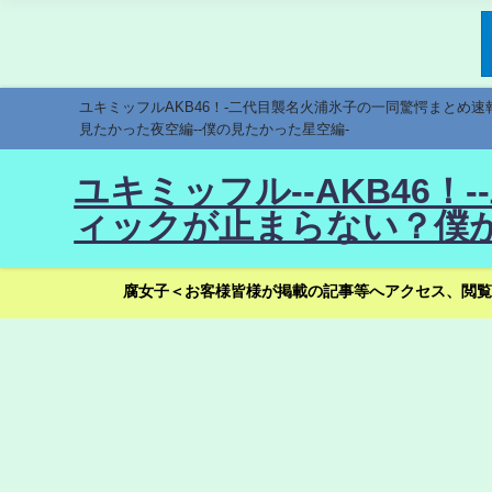
ユキミッフルAKB46！-二代目襲名火浦氷子の一同驚愕まとめ
見たかった夜空編--僕の見たかった星空編-
ユキミッフル--AKB46
ィックが止まらない？僕が
腐女子＜お客様皆様が掲載の記事等へアクセス、閲覧