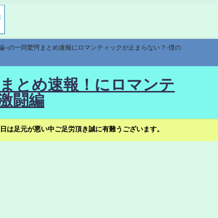
編--の一同驚愕まとめ速報にロマンティックが止まらない？-僕の
驚愕まとめ速報！にロマンテ
激闘編
日は足元が悪い中ご足労頂き誠に有難うございます。