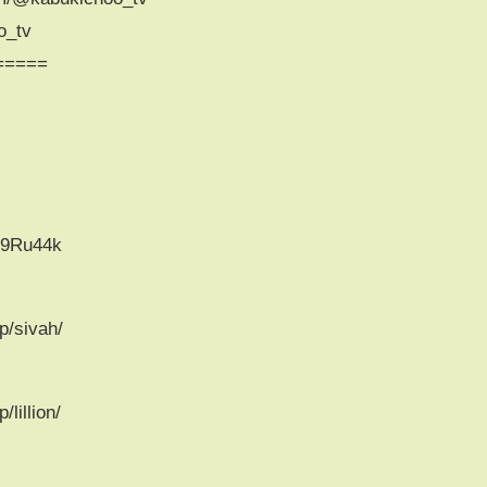
o_tv
=====
39Ru44k
p/sivah/
lillion/