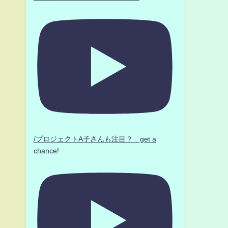
/プロジェクトA子さんも注目？ get a
chance!