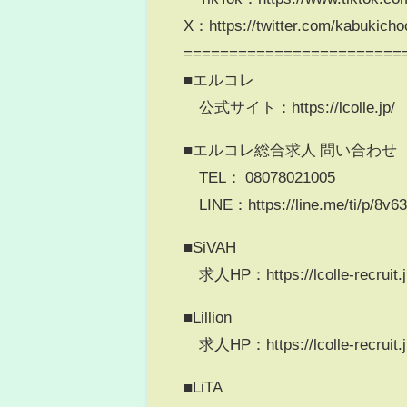
X：https://twitter.com/kabukicho
========================
■エルコレ
公式サイト：https://lcolle.jp/
■エルコレ総合求人 問い合わせ
TEL： 08078021005
LINE：https://line.me/ti/p/8v6
■SiVAH
求人HP：https://lcolle-recruit.j
■Lillion
求人HP：https://lcolle-recruit.jp/
■LiTA