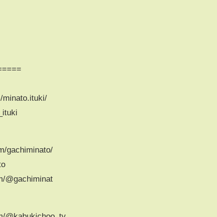
=====
minato.ituki/
ituki
/gachiminato/
to
m/@gachiminat
m/@kabukichoo_tv