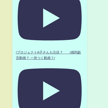
/プロジェクトA子さんも注目？ /感想戯
言動画？.一息つく動画？/