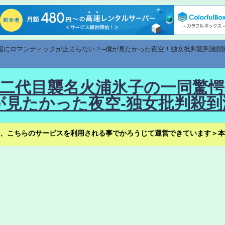
速報にロマンティックが止まらない？--僕が見たかった夜空！独女批判殺到激闘
！--二代目襲名火浦氷子の一同
見たかった夜空-独女批判殺到
、こちらのサービスを利用される事でかろうじて運営できています＞本