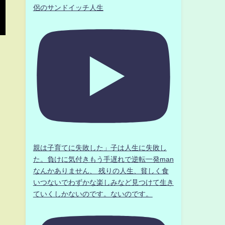
侶のサンドイッチ人生
親は子育てに失敗した」子は人生に失敗し
た。負けに気付きもう手遅れで逆転一発man
なんかありません、 残りの人生、貧しく食
いつないでわずかな楽しみなど見つけて生き
ていくしかないのです。ないのです。