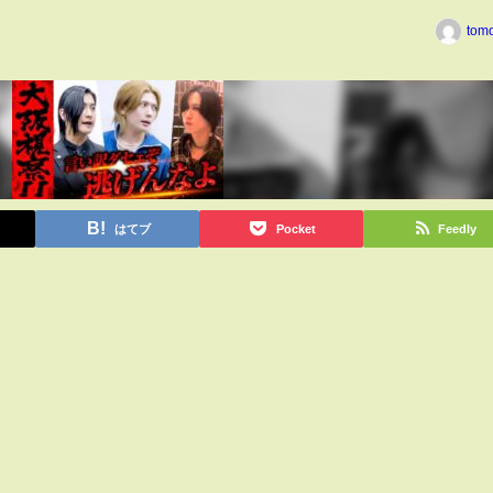
tom
はてブ
Pocket
Feedly