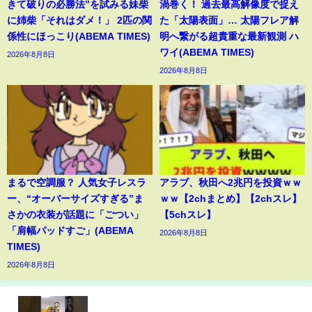
きて破りの必勝法”を試みる妹柴
渦巻く！ 過去最高解像度で捉え
に姉柴「それはダメ！」 2匹の関
た「太陽表面」… 太陽フレア解
係性にほっこり(ABEMA TIMES)
明へ繋がる超貴重な最新観測 ハ
ワイ(ABEMA TIMES)
2026年8月8日
2026年8月8日
まるで空調服？ 人気女子レスラ
アラブ、秋田へ2兆円を投資ｗｗ
ー、“オーバーサイズすぎる”ま
ｗｗ【2chまとめ】【2chスレ】
さかの衣装が話題に「ごつい」
【5chスレ】
「肩幅パッドすご」(ABEMA
2026年8月8日
TIMES)
2026年8月8日