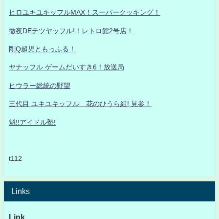
ヒロユキユキッフルMAX！スーパークッキング！
徹夜DEテツヤッフル!！レトロ館2号店！
剛Q超児ともっふる！
ヤナッフル ゲームだいすき6！放送局
ヒウラー総統の野望
三代目 ユキユキッフル 花のひうら組! 見参！
魁!!アイドル塾!
t112
Links
Link