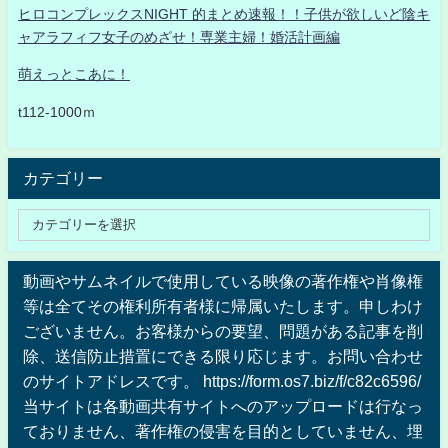
ヒロコンプレックスNIGHT 的まとめ速報！！子供が欲しいど陰キ
ャアラフィフ女子のめざせ！専業主婦！婚活計画編
萌えっとこあに！
t112-1000ｍ
カテゴリー
動画やサムネイルで使用している映像の著作権や肖像権
等は全てその権利所有者様に帰属いたします。申しわけ
ございません。お客様からの要望、問題がある記事を削
除、送信防止措置にできる限り応じます。お問い合わせ
のサイトアドレスです。 https://form.os7.biz/f/c82c6596/
当サイトは各動画共有サイトへのアップロードは行なっ
ておりません、著作権の侵害を目的としていません、埋