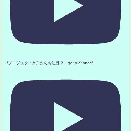
/プロジェクトA子さんも注目？ get a chance!