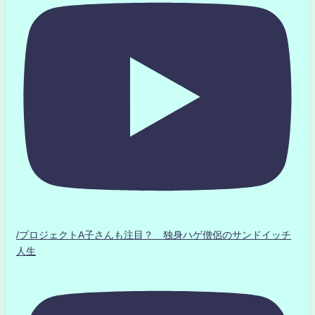
/プロジェクトA子さんも注目？ 独身ハゲ僧侶のサンドイッチ
人生