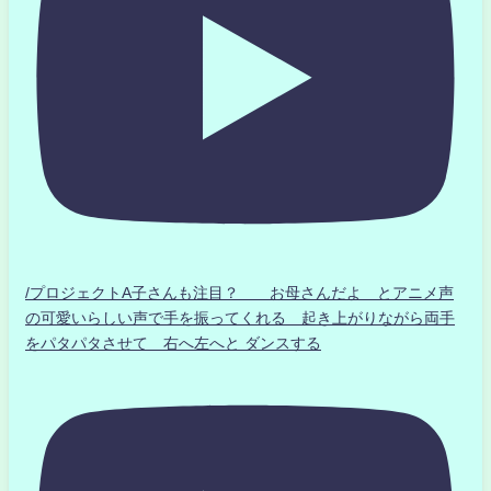
/プロジェクトA子さんも注目？ お母さんだよ とアニメ声
の可愛いらしい声で手を振ってくれる 起き上がりながら両手
をパタパタさせて 右へ左へと ダンスする