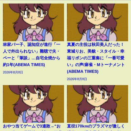
林家パー子、認知症が進行「一
真夏の主役は秋田美人だった！
人で外出られない」難聴で夫・
東城りお、美貌・スタイル・幸
ペーと「筆談」…自宅全焼から
福リボンの三重奏に「一番可愛
約1年(ABEMA TIMES)
い」の声/麻雀・Mトーナメント
(ABEMA TIMES)
2026年8月8日
2026年8月8日
おやつ当てゲームで3連敗→“お
直径170kmのプラズマが激しく