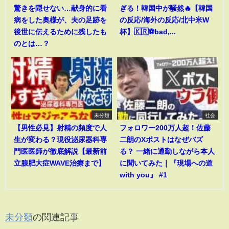
驚きを隠せない…献身的に看
ぎる！韓国中が騒然🔥【韓国
病をした奥様が、夫の足跡を
の反応/海外の反応/北中米W
後世に伝えるために残したも
杯】🇰🇷⚽bad,...
のとは…？
未分類
社会
【男性必見】射精の頻度で人
フォロワー200万人超！佐藤
生が変わる？現役泌尿器科専
二朗のXポストはなぜバズ
門医医師が徹底解説【最新前
る？ 一緒に通勤しながら本人
立腺肥大症WAVE治療まで】
に聞いてみた｜『現場への道
with you』 #1
未分類
の関連記事