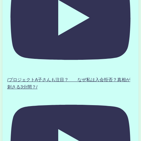
/プロジェクトA子さんも注目？ なぜ私は入会拒否？真相が
刺さる3分間？/