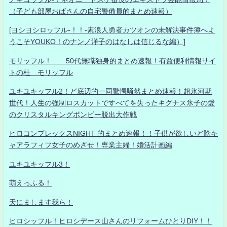
（子ども部屋おばさんの自宅警備員的まとめ速報）
[ヨシヨシロッフル-！！-素浪人勇者カツオンの未解決事件簿へよ
うこそYOUKO！のナンノ洋子のはなしは信じるな編）]
モリッフル！ 50代無職独身的まとめ速報！有益便利情報サイ
トの杜 モリッフル
ユキユキッフル2！ど底辺的一同驚愕騒然まとめ速報！超氷河期
世代！人生の強制ロスカットですべてを失ったキグナス氷子の愛
のクリスタルキングボンビー脱出大作戦
ヒロコンプレックスNIGHT 的まとめ速報！！子供が欲しいど陰キ
ャアラフィフ女子のめざせ！専業主婦！婚活計画編
ユキユキッフル3！
萌えっふる！
天にまします我ら！
ヒロシッフル！ヒロシデース山さんのリフォームひとりDIY！！