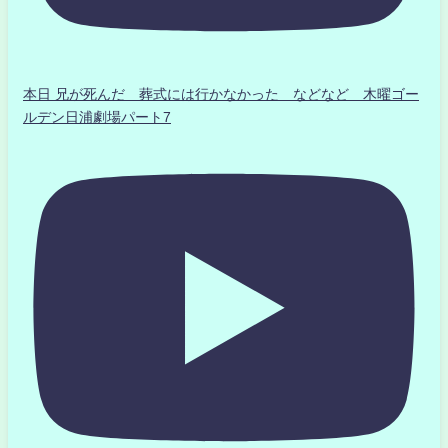
本日 兄が死んだ 葬式には行かなかった などなど 木曜ゴー
ルデン日浦劇場パート7