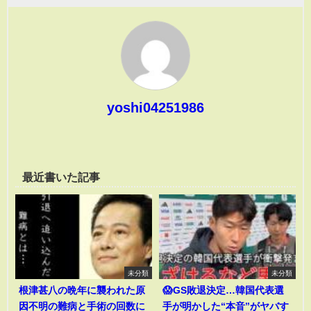
yoshi04251986
最近書いた記事
未分類
未分類
根津甚八の晩年に襲われた原
😱GS敗退決定…韓国代表選
因不明の難病と手術の回数に
手が明かした“本音”がヤバす