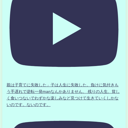
親は子育てに失敗した」子は人生に失敗した。負けに気付きも
う手遅れで逆転一発manなんかありません、 残りの人生、貧し
く食いつないでわずかな楽しみなど見つけて生きていくしかな
いのです。ないのです。