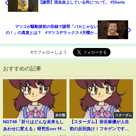
【謝罪】現在炎上している件について。 #Shorts
マツコが騒動後初の収録で謝罪「バカじゃない
の！」の真意とは？ #マツコデラックス #月曜から
夜ふかし #テレビ #炎上 #謝罪 #芸能
Xでフォローしよう
おすすめの記事
未分類
スターダム
NGT48「祈りはどんな未来もし
【スターダム】岩谷麻優が人生
あわせに変える」研究生ver ｷﾀ
初の反則負け！フキゲンです★
━ﾟ∀ﾟ━!
の作戦に見事ハマってしまった