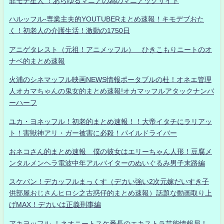
非モテ星人 ！あらゆるマニアの為のマニアックサイト
ハルッフル-専業主夫的YOUTUBERまとめ速報！キモデブおた
く！初老人の介護生活！激動の1750日
アニゲタレスト（元祖！アニメッフル） ひきこもりニートのオ
ナベ的まとめ速報
火浦のシネマッフル映画NEWS情報ポータブルの杜！オネエ管理
人オカマちゃんの鬼女的まとめ速報!オカマッフルアタックナンバ
ーハーフ
ユカ・ヨネッフル！初老的まとめ速報！！大帝イタチにラリアッ
ト！害獣神アリ・ガー被害に必殺！パイルドライバー
おネコさん的まとめ速報 僕の彼女はエリーちゃん人形！豆腐メ
ンタルメンヘラ電波中年アルバイターのぬいぐるみ男子末路編
スケバン！デカッフルまっくす（デカい強い2次元嫁だいすき子
供部屋おじさんヒロシ之古惑仔的まとめ速報）話題な動画取り上
げMAX！デカいは正義刑事編
アキヨッフル-！ネオニートスケ番長のエキストラ芸能情報局！