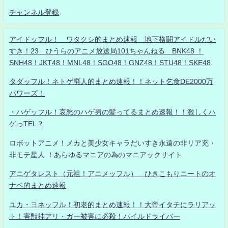
チャンネル登録
アイドッフル！ ワタクシ的まとめ速報 地下格闘アイドルだい
すき！23 ひうらのアニメ放送局101ちゃんねる BNK48 ！
SNH48！JKT48！MNL48！SGO48！GNZ48！STU48！SKE48
タダッフル！ネトゲ廃人的まとめ速報！！ネット乞食DE2000万
パワーズ！
・ハゲッフル！哀愁のハゲ男の髪ってるまとめ速報！！激しくハ
ゲっTEL？
ロボットアニメ！メカと美少女キャラだいすき永遠の非リア充・
非モテ星人 ！あらゆるマニアの為のマニアックサイト
アニゲタレスト（元祖！アニメッフル） ひきこもりニートのオ
ナベ的まとめ速報
ユカ・ヨネッフル！初老的まとめ速報！！大帝イタチにラリアッ
ト！害獣神アリ・ガー被害に必殺！パイルドライバー