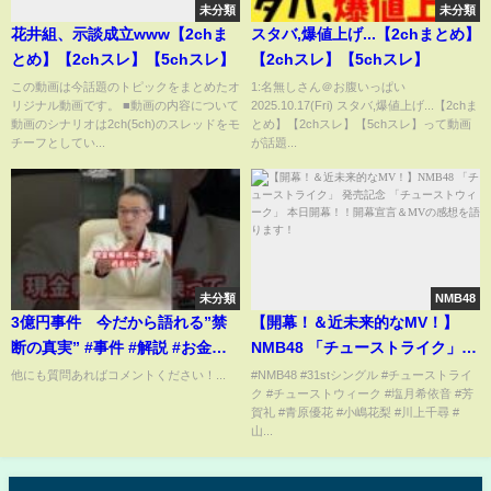
未分類
未分類
花井組、示談成立www【2chま
スタバ,爆値上げ...【2chまとめ】
とめ】【2chスレ】【5chスレ】
【2chスレ】【5chスレ】
この動画は今話題のトピックをまとめたオ
1:名無しさん＠お腹いっぱい
リジナル動画です。 ■動画の内容について
2025.10.17(Fri) スタバ,爆値上げ...【2chま
動画のシナリオは2ch(5ch)のスレッドをモ
とめ】【2chスレ】【5chスレ】って動画
チーフとしてい...
が話題...
未分類
NMB48
3億円事件 今だから語れる”禁
【開幕！＆近未来的なMV！】
断の真実” #事件 #解説 #お金
NMB48 「チューストライク」
#shorts
発売記念 「チューストウィー
他にも質問あればコメントください！...
#NMB48 #31stシングル #チューストライ
ク #チューストウィーク #塩月希依音 #芳
ク」 本日開幕！！開幕宣言＆MV
賀礼 #青原優花 #小嶋花梨 #川上千尋 #
の感想を語ります！
山...