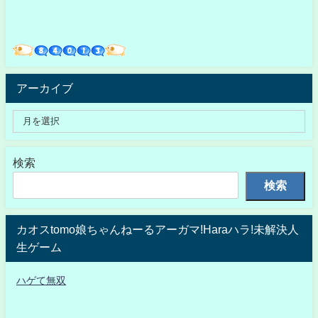
アーカイブ
検索
検索
カオスtomo娘ちゃんねーるアーガマ!Haraハラ!未解決人
生ゲーム
ハゲて無双