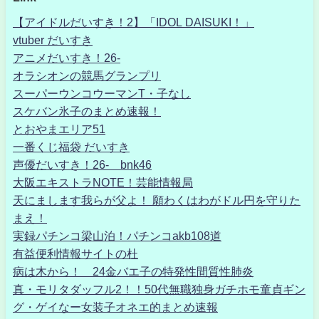
【アイドルだいすき！2】「IDOL DAISUKI！」
vtuber だいすき
アニメだいすき！26-
オラシオンの競馬グランプリ
スーパーウンコウーマンT・子なし
スケバン氷子のまとめ速報！
とおやまエリア51
一番くじ福袋 だいすき
声優だいすき！26- bnk46
大阪エキストラNOTE！芸能情報局
天にまします我らが父よ！ 願わくはわがドル円を守りた
まえ！
実録パチンコ梁山泊！パチンコakb108道
有益便利情報サイトの杜
病は木から！ 24金バエ子の特発性間質性肺炎
真・モリタダッフル2！！50代無職独身ガチホモ童貞ギン
グ・ゲイなー女装子オネエ的まとめ速報