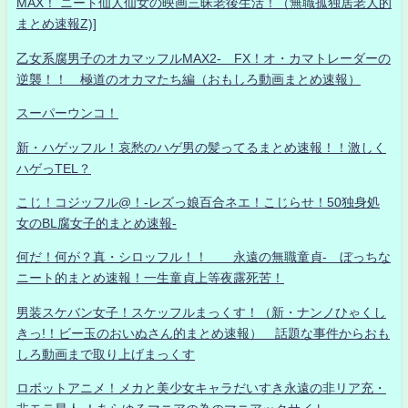
MAX！ ニート仙人仙女の映画三昧老後生活！（無職孤独居老人的
まとめ速報Z)]
乙女系腐男子のオカマッフルMAX2- FX！オ・カマトレーダーの
逆襲！！ 極道のオカマたち編（おもしろ動画まとめ速報）
スーパーウンコ！
新・ハゲッフル！哀愁のハゲ男の髪ってるまとめ速報！！激しく
ハゲっTEL？
こじ！コジッフル@！-レズっ娘百合ネエ！こじらせ！50独身処
女のBL腐女子的まとめ速報-
何だ！何が？真・シロッフル！！ 永遠の無職童貞- ぼっちな
ニート的まとめ速報！一生童貞上等夜露死苦！
男装スケバン女子！スケッフルまっくす！（新・ナンノひゃくし
きっ!！ビー玉のおいぬさん的まとめ速報） 話題な事件からおも
しろ動画まで取り上げまっくす
ロボットアニメ！メカと美少女キャラだいすき永遠の非リア充・