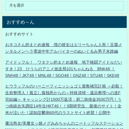
おすすめ～ん
おすすめサイト
おネコさん的まとめ速報 僕の彼女はエリーちゃん人形！豆腐メ
ンタルメンヘラ電波中年アルバイターのぬいぐるみ男子末路編
アイドッフル！ ワタクシ的まとめ速報 地下格闘アイドルだい
すき！23 ひうらのアニメ放送局101ちゃんねる BNK48 ！
SNH48！JKT48！MNL48！SGO48！GNZ48！STU48！SKE48
ヒウラッフルのハーニーフィニッシュゴミ屋敷補完計画 ＜必殺！
生前整理人！孤立し孤独死からの～特殊清掃・遺品整理への道F
完結編＞ キャッシング計1500万返済：厨二病借金3500万円！う
つ病統合失調症14年生HKT46！！9期研究生、最後のサイト！全
米が泣いた！認知症鬱病60代のラストサイト絶賛！公開中
魔法熟女/美魔女ッ娘メグみみちゃんのニートッフルステーション