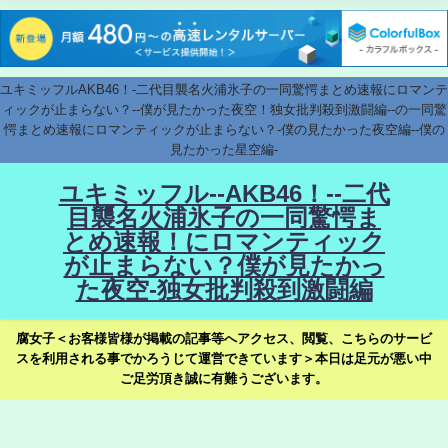
ユキミッフルAKB46！-二代目襲名火浦氷子の一同驚愕まとめ速報にロマンテ
ィックが止まらない？--僕が見たかった夜空！独女批判殺到激闘編--の一同驚
愕まとめ速報にロマンティックが止まらない？-僕の見たかった夜空編--僕の
見たかった星空編-
ユキミッフル--AKB46！--二代
目襲名火浦氷子の一同驚愕ま
とめ速報！にロマンティック
が止まらない？僕が見たかっ
た夜空-独女批判殺到激闘編
腐女子＜お客様皆様が掲載の記事等へアクセス、閲覧、こちらのサービ
スを利用される事でかろうじて運営できています＞本日は足元が悪い中
ご足労頂き誠に有難うございます。