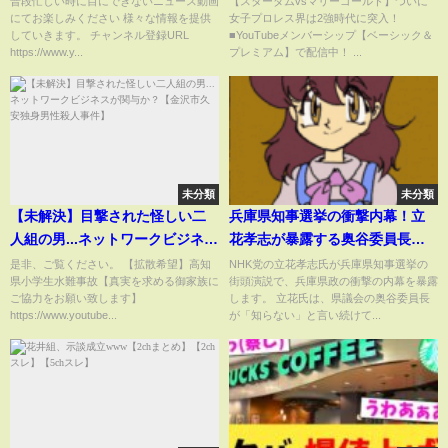
普段忙しい時に目にできないニュース動画
【スターダムvsマリーゴールド】ついに
にてお楽しみください 様々な情報を提供
女子プロレス界は2強時代に突入！
岩谷麻優！痛い1敗！投球フォー
していきます。 チャンネル登録URL
■YouTubeメンバーシップ【ベーシック＆
ムが見事！5★STAR GP今後の対
https://www.y...
プレミアム】で配信中！ ...
戦相手は！【STARDOM】
未分類
未分類
【未解決】目撃された怪しい二
兵庫県知事選挙の衝撃内幕！立
人組の男...ネットワークビジネス
花孝志が暴露する奥谷委員長の
が関与か？【金沢市久安独身男
疑惑と隠蔽工作｜斎藤元彦知事
是非、ご覧ください。 【拡散希望】高知
NHK党の立花孝志氏が兵庫県知事選挙の
県小学生水難事故【真実を求める御家族に
街頭演説で、兵庫県政の衝撃の内幕を暴露
性殺人事件】
の守秘義務とパソコンに隠され
ご協力をお願い致します】
します。 立花氏は、県議会の奥谷委員長
た真実とは？兵庫県政の裏側を
https://www.youtube...
が「知らない」と言い続けて...
徹底解説！ #立花孝志 #大津綾香
#nhk党 #斎藤元彦