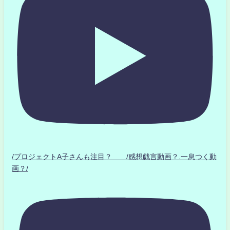
/プロジェクトA子さんも注目？ /感想戯言動画？.一息つく動
画？/